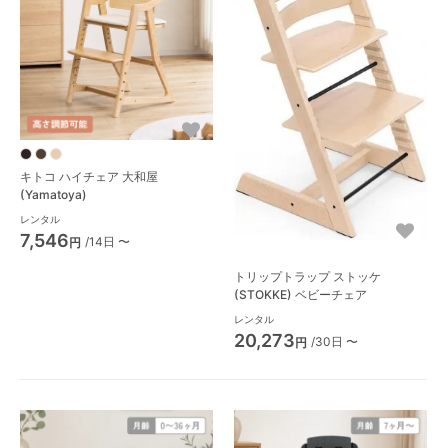
キトコ ハイチェア 大和屋
(Yamatoya)
レンタル
7,546
/14日 〜
円
トリップトラップ ストッケ
(STOKKE) ベビーチェア
レンタル
20,273
/30日 〜
円