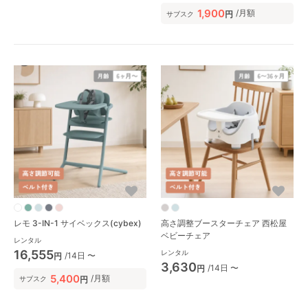
1,900
/月額
円
サブスク
レモ 3-IN-1 サイベックス(cybex)
高さ調整ブースターチェア 西松屋
ベビーチェア
レンタル
16,555
レンタル
/14日 〜
円
3,630
/14日 〜
円
5,400
/月額
円
サブスク