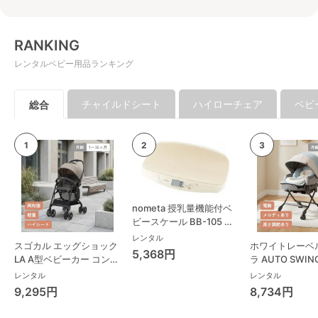
RANKING
レンタルベビー用品ランキング
チャイルドシート
ハイローチェア
ベビ
総合
nometa 授乳量機能付ベ
ビースケール BB-105 タ
ニタ(TANITA) ベビースケ
レンタル
スゴカル エッグショック
ホワイトレーベ
ール・体重計
5,368円
LA A型ベビーカー コンビ
ラ AUTO SWING
(Combi)
Long スリープ
レンタル
レンタル
コンビ(Combi)
9,295円
8,734円
チェア・ベビー