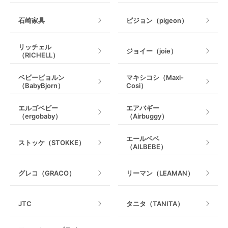
石崎家具
ピジョン（pigeon）
リッチェル
ジョイー（joie）
（RICHELL）
ベビービョルン
マキシコシ（Maxi-
（BabyBjorn）
Cosi）
エルゴベビー
エアバギー
（ergobaby）
（Airbuggy）
エールベベ
ストッケ（STOKKE）
（AILBEBE）
グレコ（GRACO）
リーマン（LEAMAN）
JTC
タニタ（TANITA）