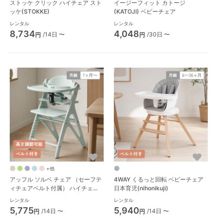
ストッケ クリック ハイチェア スト
イージーフィット カトージ
ッケ(STOKKE)
(KATOJI) ベビーチェア
レンタル
レンタル
8,734
4,048
/14日 〜
/30日 〜
円
円
+他
アッフル ソルベ チェア （セーフテ
4WAY くるっと回転 ベビーチェア
ィチェアベルト付属） ハイチェア
日本育児(nihonikuji)
大和屋(Yamatoya)
レンタル
レンタル
5,775
5,940
/14日 〜
/14日 〜
円
円