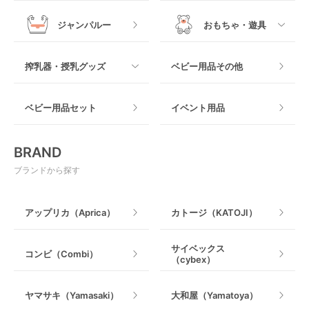
メッシュ製
おくだけタイプ
ジャンパルー
おもちゃ・遊具
抱っこ紐その他
木製
つっぱりタイプ
すべて
搾乳器・授乳グッズ
ベビー用品その他
マット製
ねじとめタイプ
おもちゃのサブスク
すべて
ベビー用品セット
イベント用品
おもちゃ
電動搾乳器
BRAND
ベビージム
授乳グッズ・ママ用品
ブランドから探す
手押し車・歩行器
アップリカ（Aprica）
カトージ（KATOJI）
乗用玩具・乗り物
サイベックス
コンビ（Combi）
（cybex）
室内遊具
ヤマサキ（Yamasaki）
大和屋（Yamatoya）