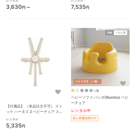
レンタル
レンタル
3,630
7,535
円 〜
円
+他
ベビーソファ バンボ(Bumbo) ベビ
ーチェア
【付属品】 （単品注文不可） スト
レンタル中
ッケ ハーネス 2 ベビーチェア スト
ッケ(STOKKE)
再入荷通知受付中
レンタル
5,335
円