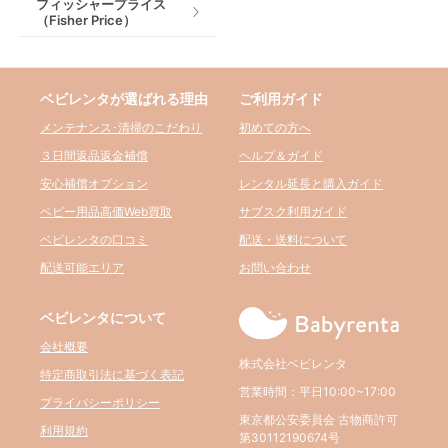
フィッシャープライス
（Fisher Price）
ベビレンタが選ばれる理由
ご利用ガイド
メンテナンス･清掃のこだわり
初めての方へ
３日間返品返金補償
ヘルプ＆ガイド
安心補償オプション
レンタル延長と購入ガイド
ベビー用品高価Web買取
サブスク利用ガイド
ベビレンタの口コミ
配送・送料について
配送可能エリア
お問い合わせ
ベビレンタについて
会社概要
株式会社ベビレンタ
特定商取引法に基づく表記
営業時間：平日10:00~17:00
プライバシーポリシー
東京都公安委員会 古物商許可
利用規約
第30112190674号