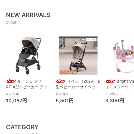
NEW ARRIVALS
新着商品
ルーチェ フリー
リベル （2026） B
Bright S
AC A型ベビーカー アッ
型ベビーカー サイベック
イトスターツ 
プリカ(Aprica) A型ベビ
ス(cybex)
ス フォーエバー
レンタル
レンタル
レンタル
ーカー アップリカ
レンド ジャンパ
10,087円
6,501円
3,300円
(Aprica)
パルー キッズツ
(Kids2)
CATEGORY