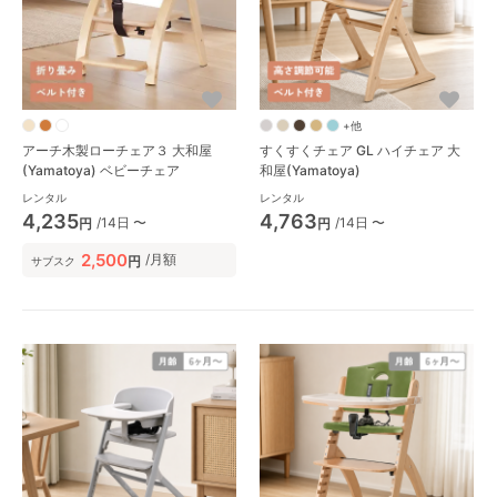
+他
アーチ木製ローチェア３ 大和屋
すくすくチェア GL ハイチェア 大
(Yamatoya) ベビーチェア
和屋(Yamatoya)
レンタル
レンタル
4,235
4,763
/14日 〜
/14日 〜
円
円
2,500
/月額
円
サブスク