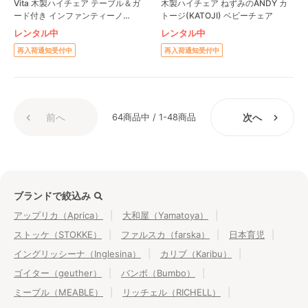
Vita 木製ハイチェア テーブル＆ガ
木製ハイチェア ねずみのANDY カ
ード付き インファンティーノ
トージ(KATOJI) ベビーチェア
(infantino)
レンタル中
レンタル中
再入荷通知受付中
再入荷通知受付中
前へ
64商品中 / 1-48商品
次へ
ブランドで絞込み
アップリカ（Aprica）
大和屋（Yamatoya）
ストッケ（STOKKE）
ファルスカ（farska）
日本育児
イングリッシーナ（Inglesina）
カリブ（Karibu）
ゴイター（geuther）
バンボ（Bumbo）
ミーブル（MEABLE）
リッチェル（RICHELL）