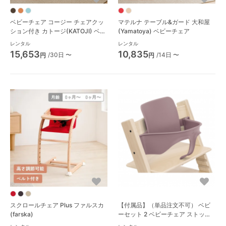
ベビーチェア コージー チェアクッ
マテルナ テーブル&ガード 大和屋
ション付き カトージ(KATOJI) ベビ
(Yamatoya) ベビーチェア
ーチェア
レンタル
レンタル
15,653
10,835
/30日 〜
/14日 〜
円
円
スクロールチェア Plus ファルスカ
【付属品】（単品注文不可） ベビ
(farska)
ーセット 2 ベビーチェア ストッケ
(STOKKE)