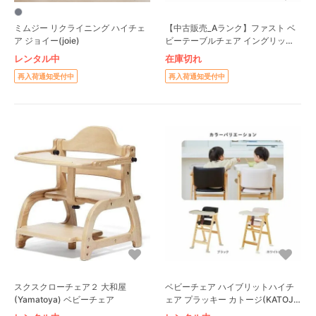
ミムジー リクライニング ハイチェ
【中古販売_Aランク】ファスト ベ
ア ジョイー(joie)
ビーテーブルチェア イングリッシ
ーナ
レンタル中
在庫切れ
再入荷通知受付中
再入荷通知受付中
スクスクローチェア２ 大和屋
ベビーチェア ハイブリットハイチ
(Yamatoya) ベビーチェア
ェア プラッキー カトージ(KATOJI)
ベビーチェア