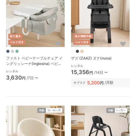
ファスト ベビーテーブルチェア イ
ザズ (ZAAZ) ヌナ(nuna)
ングリッシーナ(Inglesina) ベビー
レンタル
チェア
15,356
レンタル
/14日 〜
円
3,630
/7日 〜
円
5,200
/月額
円
サブスク