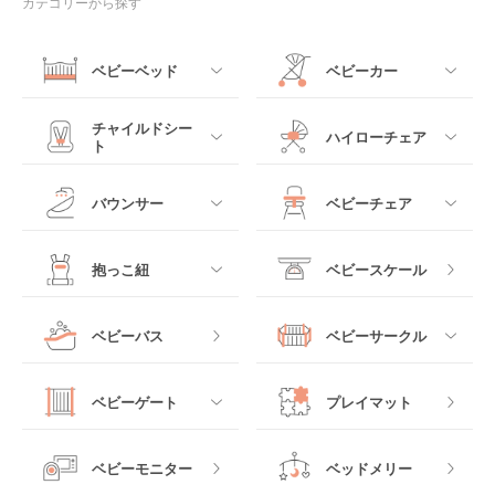
カテゴリーから探す
ベビーベッド
ベビーカー
すべて
すべて
チャイルドシー
ハイローチェア
ト
ミニサイズベビーベッ
A型ベビーカー
ド
すべて
すべて
バウンサー
ベビーチェア
レギュラーサイズベビ
B型ベビーカー
ーベッド
ベビーシート
電動ハイローチェア
すべて
すべて
抱っこ紐
ベビースケール
ベッドインベッド
二人乗りベビーカー
チャイルドシート
手動ハイローチェア
電動タイプ
ハイチェア
すべて
ベビーバス
ベビーサークル
クーファン
ベビーカーその他
ジュニアシート
バウンシングタイプ
ローチェア
抱っこ紐・おんぶ紐
すべて
マットレス・布団
チャイルドシートその
ベビーゲート
プレイマット
他
ロッキングタイプ
テーブルチェア
スリング
プラスチック製
すべて
ベビーベッドその他
ベビーモニター
ベッドメリー
ヒップシート