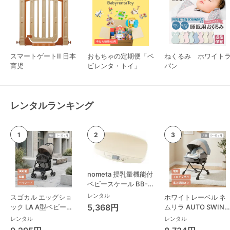
スマートゲートII 日本
おもちゃの定期便「ベ
ねくるみ ホワイト
育児
ビレンタ・トイ」
パン
レンタルランキング
nometa 授乳量機能付
ベビースケール BB-
105 タニタ(TANITA)
レンタル
スゴカル エッグショ
ホワイトレーベル ネ
ベビースケール・体重
5,368円
ック LA A型ベビーカ
ムリラ AUTO SWING
計
ー コンビ(Combi)
BEDi Long スリープ
レンタル
レンタル
シェル EG コンビ