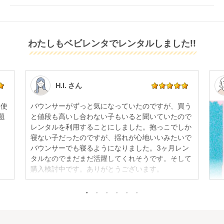
※万が一キャンセルとなった場合には、代金は全額ご
配送日指定をしてください。レンタル開始日は到着日
発送前に限り可能です。
返金いたします。
の翌日となります。
通常、商品到着日の5日前には発送準備が完了してお
りますので、それ以降の受付は出来かねます。
リユース品は返却された商品を点検・クリーニングし
わたしもベビレンタでレンタルしました!!
また、レンタル期間の変更も商品発送前であれば変更
てお届けしております。そのため、小さなキズや使用
可能です。
感はございますが、故障や大きなキズ、シミなどのリ
商品やレンタル期間の変更は
こちら
からご連絡くださ
ペアできないものは除き、お客様にお出ししていま
い。
す。
点検清掃については
こちら
もご確認ください。
H.I. さん
日使
バウンサーがずっと気になっていたのですが、買う
題
と値段も高いし合わない子もいると聞いていたので
レンタルを利用することにしました。抱っこでしか
寝ない子だったのですが、揺れが心地いいみたいで
バウンサーでも寝るようになりました。3ヶ月レン
タルなのでまだまだ活躍してくれそうです。そして
購入検討中です。ありがとうございます。