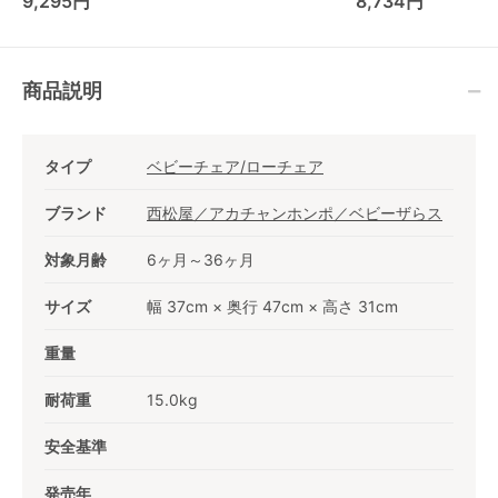
9,295円
8,734円
(Combi) ハイローチ
ェア・ベビーラック
商品説明
タイプ
ベビーチェア/ローチェア
ブランド
西松屋／アカチャンホンポ／ベビーザらス
対象月齢
6ヶ月～36ヶ月
サイズ
幅 37cm × 奥行 47cm × 高さ 31cm
重量
耐荷重
15.0kg
安全基準
発売年