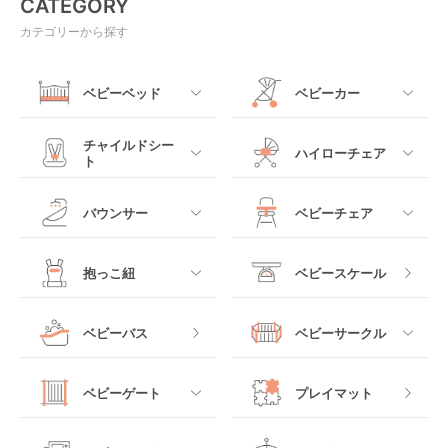
CATEGORY
カテゴリーから探す
ベビーベッド
ベビーカー
すべて
すべて
チャイルドシー
ハイローチェア
ト
ミニサイズベビーベッ
A型ベビーカー
ド
すべて
すべて
バウンサー
ベビーチェア
レギュラーサイズベビ
B型ベビーカー
ーベッド
ベビーシート
電動ハイローチェア
すべて
すべて
抱っこ紐
ベビースケール
ベッドインベッド
二人乗りベビーカー
チャイルドシート
手動ハイローチェア
電動タイプ
ハイチェア
すべて
ベビーバス
ベビーサークル
クーファン
ベビーカーその他
ジュニアシート
バウンシングタイプ
ローチェア
抱っこ紐・おんぶ紐
すべて
マットレス・布団
チャイルドシートその
ベビーゲート
プレイマット
他
ロッキングタイプ
テーブルチェア
スリング
プラスチック製
すべて
ベビーベッドその他