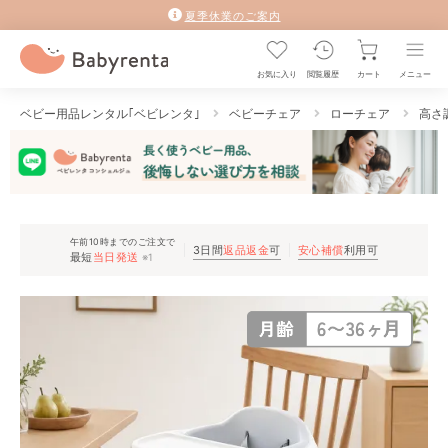
夏季休業のご案内
お気に入り
閲覧履歴
カート
メニュー
ベビー用品レンタル｢ベビレンタ｣
ベビーチェア
ローチェア
高さ
午前10時までのご注文で
3日間
返品返金
可
安心補償
利用可
最短
当日発送
※1