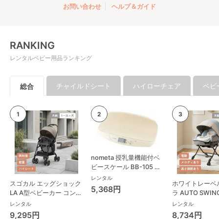
お問い合わせ
ヘルプ＆ガイド
RANKING
レンタルベビー用品ランキング
チャイルドシート
ハイローチェア
ベビ
総合
nometa 授乳量機能付ベ
ビースケール BB-105 タ
ニタ(TANITA) ベビースケ
レンタル
スゴカル エッグショック
ホワイトレーベ
ール・体重計
5,368円
LA A型ベビーカー コンビ
ラ AUTO SWING
(Combi)
Long スリープ
レンタル
レンタル
コンビ(Combi)
9,295円
8,734円