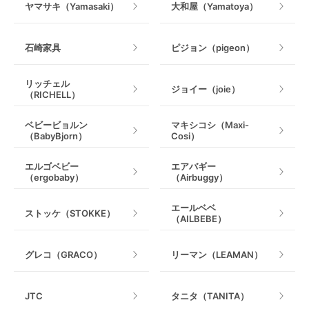
ヤマサキ（Yamasaki）
大和屋（Yamatoya）
石崎家具
ピジョン（pigeon）
リッチェル
ジョイー（joie）
（RICHELL）
ベビービョルン
マキシコシ（Maxi-
（BabyBjorn）
Cosi）
エルゴベビー
エアバギー
（ergobaby）
（Airbuggy）
エールベベ
ストッケ（STOKKE）
（AILBEBE）
グレコ（GRACO）
リーマン（LEAMAN）
JTC
タニタ（TANITA）