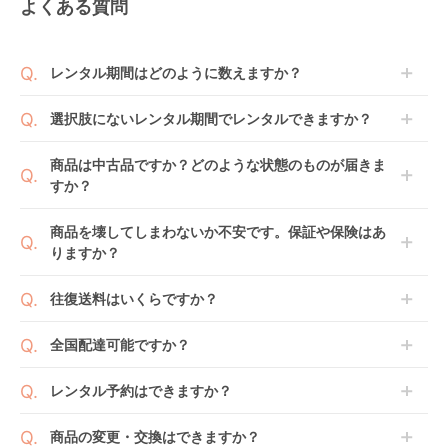
よくある質問
レンタル期間はどのように数えますか？
商品到着日を0日目と起算し、到着日の翌日から利用
選択肢にないレンタル期間でレンタルできますか？
開始日1日目となります。
1ヶ月レンタルなら30日間として、レンタル契約終了
ご注文後にレンタル延長していただくことでご希望期
商品は中古品ですか？どのような状態のものが届きま
日までに配送業者（佐川急便）に商品の引渡しとなり
間の利用が可能です。
すか？
ます。
例えば4ヶ月の場合、3ヶ月レンタル＋1ヶ月延長とし
てご利用いただくか、もしくは6ヶ月レンタルご注文
商品によっては「新品」と「リユース品」を選べるも
商品を壊してしまわないか不安です。保証や保険はあ
の上で、早期にご返却ください。
のもございます。
りますか？
新品商品はメーカーから仕入れた状態のものをお送り
します。商品によっては入荷後に開封し組み立て及び
ベビレンタでは「安心補償オプション」をご用意して
往復送料はいくらですか？
走行テストを行う場合がございます。
おります。
また、新品商品はご注文後にメーカーからお取り寄せ
ご注文時に商品と一緒にカートへ入れ安心補償オプシ
送料は商品サイズによって異なります。商品をカート
全国配達可能ですか？
となる場合がございます。その際、メーカーの都合に
ョンをご購入ください。
へ入れ、カートページから住所を入力すると送料が確
よっては、表示されているお届け予定日よりも遅れる
２つのプランごとに補償内容は異なります。
認いただけます。
沖縄・離島をのぞくどこでも配送いたします。
場合や、在庫切れによりご注文をキャンセルさせてい
レンタル予約はできますか？
詳しくは
こちら
をご確認ください。
※空港への配達はご対応できかねますのであらかじめ
ただく場合がございます。あらかじめご了承くださ
ご了承ください。
ベビレンタでは配送日を180日後のお日にちまで指定
い。
商品の変更・交換はできますか？
可能ですので、商品のご注文時にご希望のお日にちに