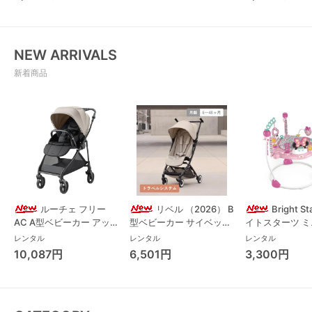
チェア・ベビー
NEW ARRIVALS
新着商品
ルーチェ フリー
リベル （2026） B
Bright S
AC A型ベビーカー アッ
型ベビーカー サイベック
イトスターツ 
プリカ(Aprica) A型ベビ
ス(cybex)
ス フォーエバー
レンタル
レンタル
レンタル
ーカー アップリカ
レンド ジャンパ
10,087円
6,501円
3,300円
(Aprica)
パルー キッズツ
(Kids2)