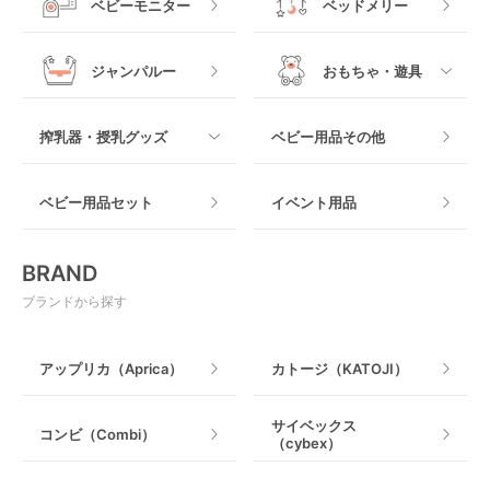
ベビーモニター
ベッドメリー
ヒップシート
メッシュ製
おくだけタイプ
ジャンパルー
おもちゃ・遊具
抱っこ紐その他
木製
つっぱりタイプ
すべて
搾乳器・授乳グッズ
ベビー用品その他
マット製
ねじとめタイプ
おもちゃのサブスク
すべて
ベビー用品セット
イベント用品
おもちゃ
電動搾乳器
BRAND
ベビージム
授乳グッズ・ママ用品
ブランドから探す
手押し車・歩行器
アップリカ（Aprica）
カトージ（KATOJI）
乗用玩具・乗り物
サイベックス
コンビ（Combi）
（cybex）
室内遊具