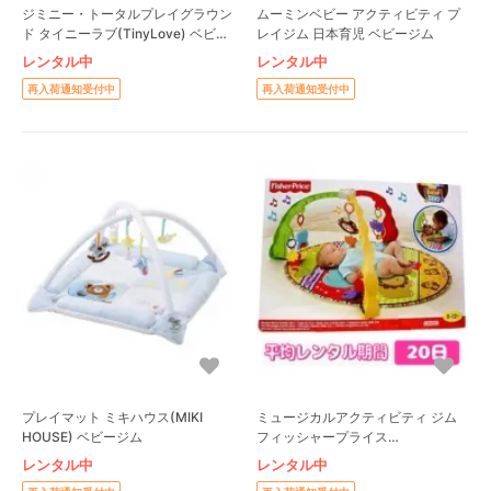
ジミニー・トータルプレイグラウン
ムーミンベビー アクティビティ プ
ド タイニーラブ(TinyLove) ベビー
レイジム 日本育児 ベビージム
ジム
レンタル中
レンタル中
再入荷通知受付中
再入荷通知受付中
プレイマット ミキハウス(MIKI
ミュージカルアクティビティ ジム
HOUSE) ベビージム
フィッシャープライス
(FisherPrice) ベビージム
レンタル中
レンタル中