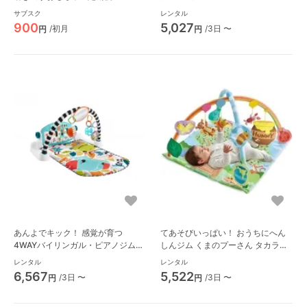
ンタ・トイ」
サブスク
レンタル
900
5,027
/初月
/3日 〜
円
円
あんよでキック！ 感覚が育つ
てあそびいっぱい！ おうちにへん
4WAYバイリンガル・ピアノジム
しんジム くまのプーさん タカラト
ベビージム フィッシャープライス
ミー（TAKARA TOMY）
レンタル
レンタル
(Fisher Price)
6,567
5,522
/3日 〜
/3日 〜
円
円