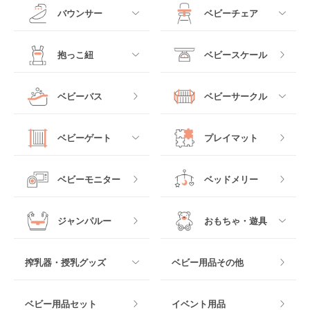
ド
すべて
すべて
バウンサー
ベビーチェア
レギュラーサイズベビ
B型ベビーカー
ーベッド
ベビーシート
電動ハイローチェア
すべて
すべて
抱っこ紐
ベビースケール
ベッドインベッド
二人乗りベビーカー
チャイルドシート
手動ハイローチェア
電動タイプ
ハイチェア
すべて
ベビーバス
ベビーサークル
クーファン
ベビーカーその他
ジュニアシート
バウンシングタイプ
ローチェア
抱っこ紐・おんぶ紐
すべて
マットレス・布団
チャイルドシートその
ベビーゲート
プレイマット
他
ロッキングタイプ
テーブルチェア
スリング
プラスチック製
すべて
ベビーベッドその他
ベビーモニター
ベッドメリー
ヒップシート
メッシュ製
おくだけタイプ
ジャンパルー
おもちゃ・遊具
抱っこ紐その他
木製
つっぱりタイプ
すべて
搾乳器・授乳グッズ
ベビー用品その他
マット製
ねじとめタイプ
おもちゃのサブスク
すべて
ベビー用品セット
イベント用品