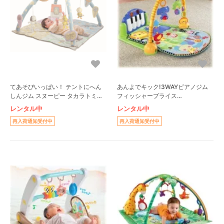
てあそびいっぱい！ テントにへん
あんよでキック!3WAYピアノジム
しんジム スヌーピー タカラトミー
フィッシャープライス
（TAKARA TOMY）
(FisherPrice) ベビージム
レンタル中
レンタル中
再入荷通知受付中
再入荷通知受付中