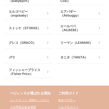
（BabyBjorn）
Cosi）
エルゴベビー
エアバギー
（ergobaby）
（Airbuggy）
エールベベ
ストッケ（STOKKE）
（AILBEBE）
グレコ（GRACO）
リーマン（LEAMAN）
JTC
タニタ（TANITA）
フィッシャープライス
（Fisher Price）
ベビレンタが選ばれる理由
ご利用ガイド
メンテナンス･清掃のこだわり
初めての方へ
３日間返品返金補償
ヘルプ＆ガイド