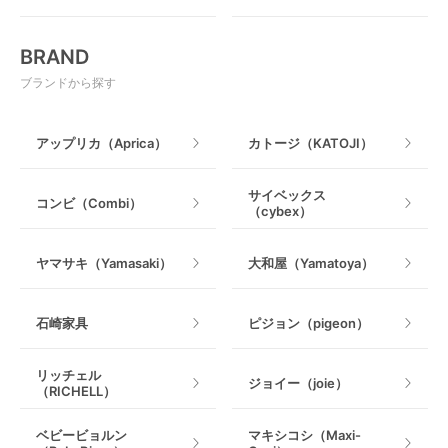
おもちゃ
電動搾乳器
BRAND
ベビージム
授乳グッズ・ママ用品
ブランドから探す
手押し車・歩行器
アップリカ（Aprica）
カトージ（KATOJI）
乗用玩具・乗り物
サイベックス
コンビ（Combi）
（cybex）
室内遊具
ヤマサキ（Yamasaki）
大和屋（Yamatoya）
石崎家具
ピジョン（pigeon）
リッチェル
ジョイー（joie）
（RICHELL）
ベビービョルン
マキシコシ（Maxi-