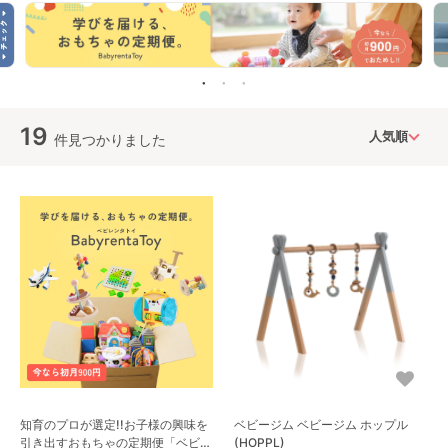
TOMY）
19
件見つかりました
知育のプロが選定!!お子様の興味を
ベビージム ベビージム ホップル
引き出すおもちゃの定期便「ベビレ
(HOPPL)