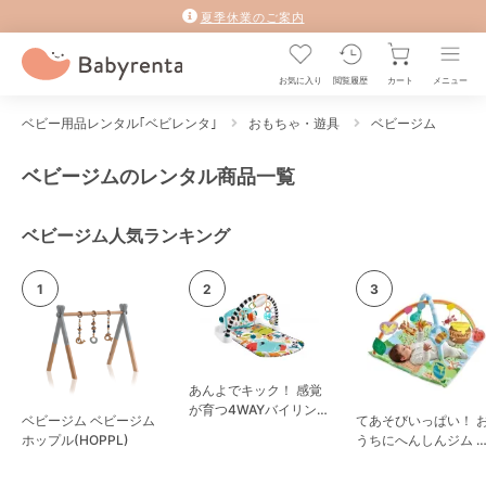
夏季休業のご案内
お気に入り
閲覧履歴
カート
メニュー
ベビー用品レンタル｢ベビレンタ｣
おもちゃ・遊具
ベビージム
ベビージムのレンタル商品一覧
ベビージム人気ランキング
あんよでキック！ 感覚
が育つ4WAYバイリンガ
ベビージム ベビージム
てあそびいっぱい！ 
ル・ピアノジム ベビー
ホップル(HOPPL)
うちにへんしんジム 
ジム フィッシャープラ
まのプーさん タカラ
イス(Fisher Price)
ミー（TAKARA