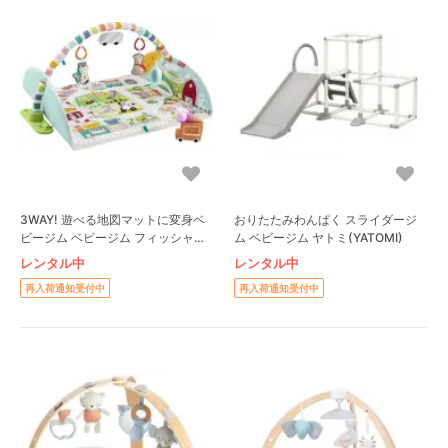
3WAY! 遊べる地図マットに変身ベ
おりたたみわんぱく スライダージ
ビージム ベビージム フィッシャー
ム ベビージム ヤトミ(YATOMI)
プライス(Fisher Price)
レンタル中
レンタル中
再入荷通知受付中
再入荷通知受付中