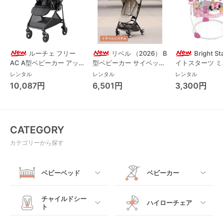
ルーチェ フリー
リベル （2026） B
Bright S
AC A型ベビーカー アッ
型ベビーカー サイベック
イトスターツ 
プリカ(Aprica) A型ベビ
ス(cybex)
ス フォーエバー
レンタル
レンタル
レンタル
ーカー アップリカ
レンド ジャンパ
10,087円
6,501円
3,300円
(Aprica)
パルー キッズツ
(Kids2)
CATEGORY
カテゴリーから探す
ベビーベッド
ベビーカー
すべて
すべて
チャイルドシー
ハイローチェア
ト
ミニサイズベビーベッ
A型ベビーカー