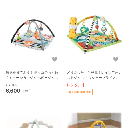
感覚を育てよう！ ラッコのわくわ
どうぶつたちと発見！レインフォレ
くミュージカルジム ベビージム フ
ストジム フィッシャープライス
ィッシャープライス(Fisher Price)
(FisherPrice)
レンタル中
レンタル
6,600
/3日 〜
円
再入荷通知受付中