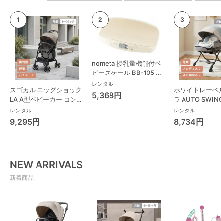
nometa 授乳量機能付ベ
ビースケール BB-105 タ
ニタ(TANITA) ベビースケ
レンタル
スゴカル エッグショック
ホワイトレーベ
ール・体重計
5,368円
LA A型ベビーカー コンビ
ラ AUTO SWING
(Combi)
Long スリープ
レンタル
レンタル
コンビ(Combi)
9,295円
8,734円
チェア・ベビー
NEW ARRIVALS
新着商品