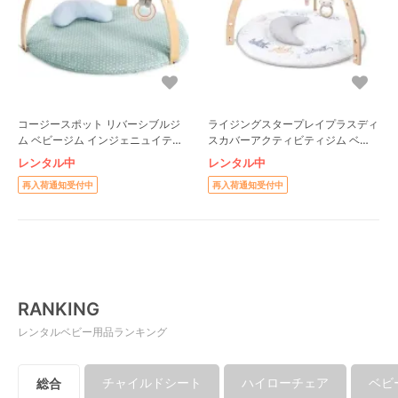
コージースポット リバーシブルジ
ライジングスタープレイプラスディ
ム ベビージム インジェニュイティ
スカバーアクティビティジム ベビ
(ingenuity)
ージム エイデンアンドアネイ
レンタル中
レンタル中
(ADEN +ANAIS)
再入荷通知受付中
再入荷通知受付中
RANKING
レンタルベビー用品ランキング
チャイルドシート
ハイローチェア
ベビ
総合