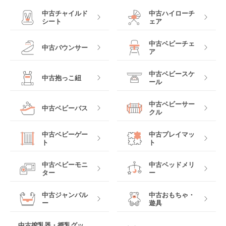
中古チャイルド
中古ハイローチ
シート
ェア
中古ベビーチェ
中古バウンサー
ア
中古ベビースケ
中古抱っこ紐
ール
中古ベビーサー
中古ベビーバス
クル
中古ベビーゲー
中古プレイマッ
ト
ト
中古ベビーモニ
中古ベッドメリ
ター
ー
中古ジャンパル
中古おもちゃ・
ー
遊具
中古搾乳器・授乳グッ