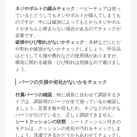
ネジやボルトの緩みチェック
：ベビーチェアは使っ
ているとどうしてもネジやボルトが緩んでしまうも
のですが、中には破損によってもとからネジやボル
トがきちんと締まらない場合があるのでチェックが
必要です。
破損やひび割れがないかチェック
：木材などにヒビ
や割れや破損がないかチェックしましょう。中古品
はどうしても傷や擦れなどの使用感がありますが、
構造に関わる破損・ひび割れは危険なので避けまし
ょう。
パーツの欠損や劣化がないかをチェック
付属パーツの確認
：特に成長に合わせて調節するタ
イプは、調節用のパーツが全て揃っているか確認し
ましょう。足置き板や背もたれ、ネジなどの小さな
パーツが欠けていると、正しく調節できません。
シートクッションの状態
：シートクッション付きの
モデルは、クッションの劣化や汚れをチェックしま
しょう。洗濯できるかどうかもあわせてチェックし