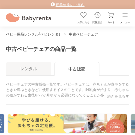
夏季休業のご案内
お気に入り
閲覧履歴
カート
メニュー
ベビー用品レンタル｢ベビレンタ｣
中古ベビーチェア
中古ベビーチェアの商品一覧
レンタル
中古販売
ベビーチェアの中古販売一覧です。ベビーチェアは、赤ちゃんが食事をする
ときや遊ぶときなどに使用するイスのことです。離乳食が始まり、赤ちゃん
の腰がすわる生後6〜7か月頃から必要になってくることが多いとされてい
続きを見る▼
ます。その為、離乳食が始まる前に購入しておくと慌てずにすむでしょう。
ハイタイプやロータイプなどがあり、おうちの環境に合わせてお気に入りの
ベビーチェアを選びましょう。新品のベビーチェアの価格相場は15000円
前後で中古品だとその半額くらいで購入できます。