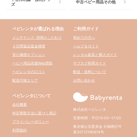
中古ベビー用品その他
ズ
ベビレンタが選ばれる理由
ご利用ガイド
メンテナンス･清掃のこだわり
初めての方へ
３日間返品返金補償
ヘルプ＆ガイド
安心補償オプション
レンタル延長と購入ガイド
ベビー用品高価Web買取
サブスク利用ガイド
ベビレンタの口コミ
配送・送料について
配送可能エリア
お問い合わせ
ベビレンタについて
会社概要
株式会社ベビレンタ
特定商取引法に基づく表記
営業時間：平日10:00~17:00
プライバシーポリシー
東京都公安委員会 古物商許可
利用規約
第30112190674号