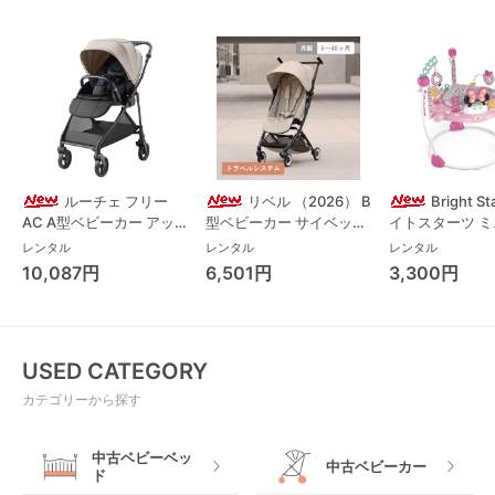
ルーチェ フリー
リベル （2026） B
Bright S
AC A型ベビーカー アッ
型ベビーカー サイベック
イトスターツ 
プリカ(Aprica) A型ベビ
ス(cybex)
ス フォーエバー
レンタル
レンタル
レンタル
ーカー アップリカ
レンド ジャンパ
10,087円
6,501円
3,300円
(Aprica)
パルー キッズツ
(Kids2)
USED CATEGORY
カテゴリーから探す
中古ベビーベッ
中古ベビーカー
ド