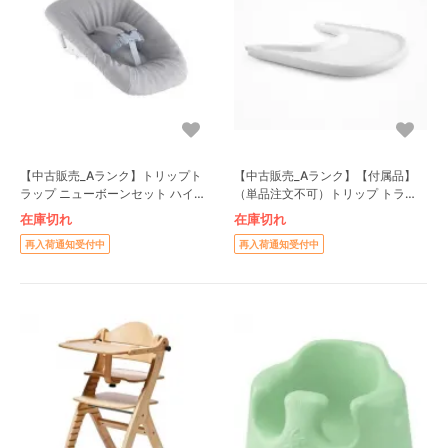
【中古販売_Aランク】トリップト
【中古販売_Aランク】【付属品】
ラップ ニューボーンセット ハイチ
（単品注文不可）トリップ トラッ
ェアシート ハイチェア ストッケ
プ トレイ ベビーチェア ストッケ
在庫切れ
在庫切れ
(STOKKE)
(STOKKE)
再入荷通知受付中
再入荷通知受付中