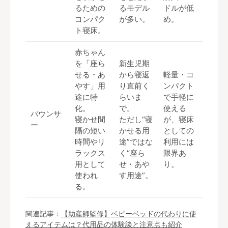
るための
るモデル
ドルが低
コンパク
が多い。
め。
ト寝床。
赤ちゃん
を「座ら
新生児期
せる・あ
から寝返
軽量・コ
やす」用
り直前く
ンパクト
途に特
らいま
で手軽に
化。
で。
使える
バウンサ
寝かせ間
ただし“寝
が、寝床
ー
隔の短い
かせる用
としての
時間やリ
途”ではな
利用には
ラックス
く“座ら
限界あ
用として
せ・あや
り。
使われ
す用途”。
る。
関連記事：
【助産師監修】ベビーベッドの代わりに使
えるアイテムは？代用品の体験談と注意点も紹介