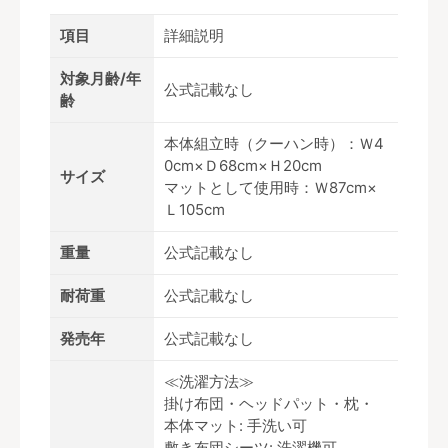
項目
詳細説明
対象月齢/年
公式記載なし
齢
本体組立時（クーハン時）：Ｗ4
0cm×Ｄ68cm×Ｈ20cm
サイズ
マットとして使用時：Ｗ87cm×
Ｌ105cm
重量
公式記載なし
耐荷重
公式記載なし
発売年
公式記載なし
≪洗濯方法≫
掛け布団・ヘッドパット・枕・
本体マット: 手洗い可
敷き布団シーツ: 洗濯機可