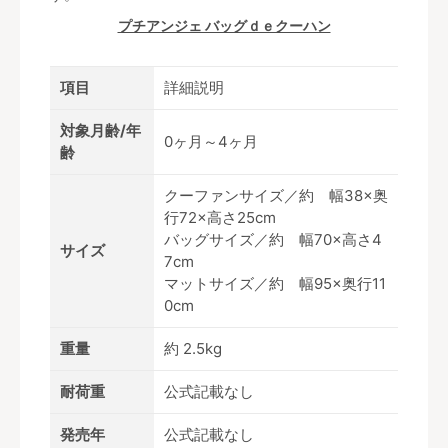
プチアンジェ バッグｄｅクーハン
項目
詳細説明
対象月齢/年
0ヶ月～4ヶ月
齢
クーファンサイズ／約 幅38×奥
行72×高さ25cm
バッグサイズ／約 幅70×高さ4
サイズ
7cm
マットサイズ／約 幅95×奥行11
0cm
重量
約 2.5kg
耐荷重
公式記載なし
発売年
公式記載なし