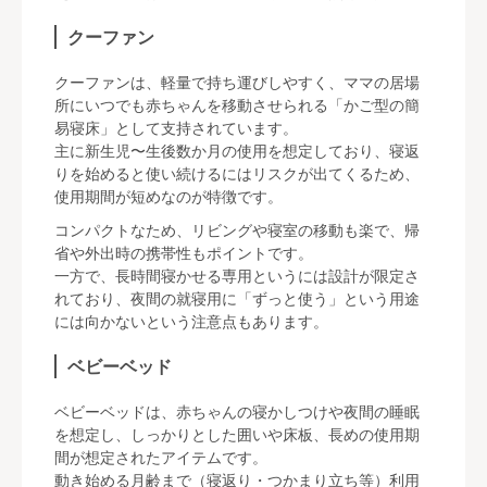
クーファン
クーファンは、軽量で持ち運びしやすく、ママの居場
所にいつでも赤ちゃんを移動させられる「かご型の簡
易寝床」として支持されています。
主に新生児〜生後数か月の使用を想定しており、寝返
りを始めると使い続けるにはリスクが出てくるため、
使用期間が短めなのが特徴です。
コンパクトなため、リビングや寝室の移動も楽で、帰
省や外出時の携帯性もポイントです。
一方で、長時間寝かせる専用というには設計が限定さ
れており、夜間の就寝用に「ずっと使う」という用途
には向かないという注意点もあります。
ベビーベッド
ベビーベッドは、赤ちゃんの寝かしつけや夜間の睡眠
を想定し、しっかりとした囲いや床板、長めの使用期
間が想定されたアイテムです。
動き始める月齢まで（寝返り・つかまり立ち等）利用