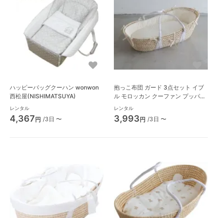
ハッピーバッグクーハン wonwon
抱っこ布団 ガード 3点セット イブ
西松屋(NISHIMATSUYA)
ル モロッカン クーファン プッパプ
ポ(PUPPAPUPO)
レンタル
レンタル
4,367
3,993
/3日 〜
/3日 〜
円
円