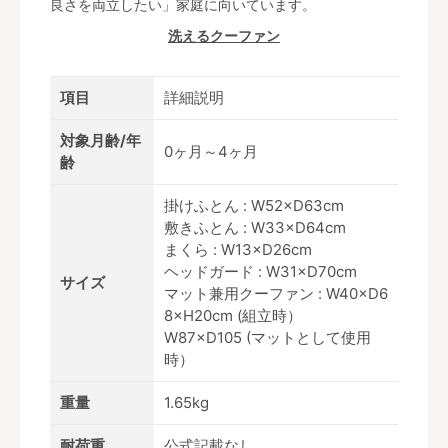
良さを両立したい」家庭に向いています。
洗えるクーファン
項目
詳細説明
対象月齢/年
0ヶ月～4ヶ月
齢
掛けふとん : W52×D63cm
敷きふとん : W33×D64cm
まくら : W13×D26cm
ヘッドガード : W31×D70cm
サイズ
マット兼用クーファン : W40×D6
8×H20cm (組立時）
W87×D105 (マットとして使用
時）
重量
1.65kg
耐荷重
公式記載なし