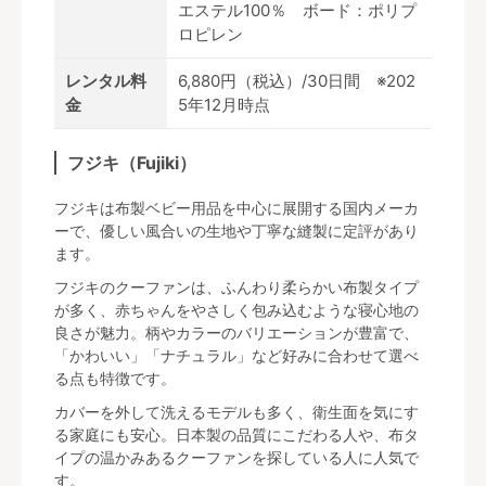
エステル100％ ボード：ポリプ
ロピレン
レンタル料
6,880円（税込）/30日間 ※202
金
5年12月時点
フジキ（Fujiki）
フジキは布製ベビー用品を中心に展開する国内メーカ
ーで、優しい風合いの生地や丁寧な縫製に定評があり
ます。
フジキのクーファンは、ふんわり柔らかい布製タイプ
が多く、赤ちゃんをやさしく包み込むような寝心地の
良さが魅力。柄やカラーのバリエーションが豊富で、
「かわいい」「ナチュラル」など好みに合わせて選べ
る点も特徴です。
カバーを外して洗えるモデルも多く、衛生面を気にす
る家庭にも安心。日本製の品質にこだわる人や、布タ
イプの温かみあるクーファンを探している人に人気で
す。