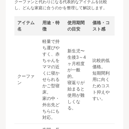
クーファンと代わりになる代表的なアイテムを比較
し、どんな家庭に合うのかを整理して解説します。
アイテム
用途・特
使用期間
価格・コ
名
徴
の目安
スト感
軽量で持
ち運びや
新生児〜
すく、赤
生後3～4
ちゃんを
比較的低
ヶ月程度
ママの近
価格。
が一般
くに寝か
短期間利
クーファ
的。
せられる
用に向く
ン
寝返りが
かご型寝
ためコス
始まると
床。
ト抑えや
使用が難
家の中・
すい。
しくな
外出先ど
る。
ちらにも
対応。