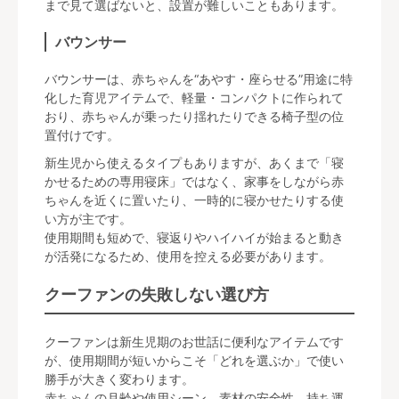
まで見て選ばないと、設置が難しいこともあります。
バウンサー
バウンサーは、赤ちゃんを“あやす・座らせる”用途に特
化した育児アイテムで、軽量・コンパクトに作られて
おり、赤ちゃんが乗ったり揺れたりできる椅子型の位
置付けです。
新生児から使えるタイプもありますが、あくまで「寝
かせるための専用寝床」ではなく、家事をしながら赤
ちゃんを近くに置いたり、一時的に寝かせたりする使
い方が主です。
使用期間も短めで、寝返りやハイハイが始まると動き
が活発になるため、使用を控える必要があります。
クーファンの失敗しない選び方
クーファンは新生児期のお世話に便利なアイテムです
が、使用期間が短いからこそ「どれを選ぶか」で使い
勝手が大きく変わります。
赤ちゃんの月齢や使用シーン、素材の安全性、持ち運