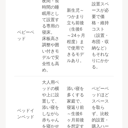
夜間・長
設置スペ
時間の睡
新生児～
ースが必
眠用とし
つかまり
要で価
て設置す
立ち前後
格・維持
る専用の
（生後6
コスト
ベビーベ
寝床。
～24ヶ月
（設置・
ッド
床板高さ
程度）ま
布団・収
調整や囲
で使用で
納など）
い付きモ
きるモデ
もそれな
デルで安
ルあり。
りにかか
全性も高
る。
め。
大人用ベ
ッドの横
添い寝を
ベビーベ
や上に設
多くする
ッドほど
置して、
家庭で、
スペース
添い寝を
寝返り前
を取ら
ベッドイ
しながら
～生後6
ず、比較
ンベッド
赤ちゃん
ヶ月前後
的設置・
を寝かせ
を想定す
購入ハー