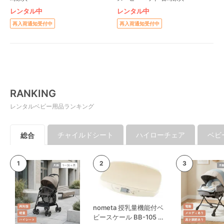
レンタル中
レンタル中
再入荷通知受付中
再入荷通知受付中
RANKING
レンタルベビー用品ランキング
チャイルドシート
ハイローチェア
ベビ
総合
nometa 授乳量機能付ベ
ビースケール BB-105 タ