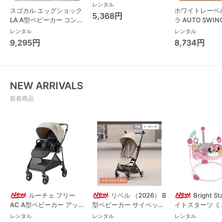
ニタ(TANITA) ベビースケ
レンタル
スゴカル エッグショック
ホワイトレーベ
ール・体重計
5,368円
LA A型ベビーカー コンビ
ラ AUTO SWING
(Combi)
Long スリープ
レンタル
レンタル
コンビ(Combi)
9,295円
8,734円
チェア・ベビー
NEW ARRIVALS
新着商品
ルーチェ フリー
リベル （2026） B
Bright S
AC A型ベビーカー アッ
型ベビーカー サイベック
イトスターツ 
プリカ(Aprica) A型ベビ
ス(cybex)
ス フォーエバー
レンタル
レンタル
レンタル