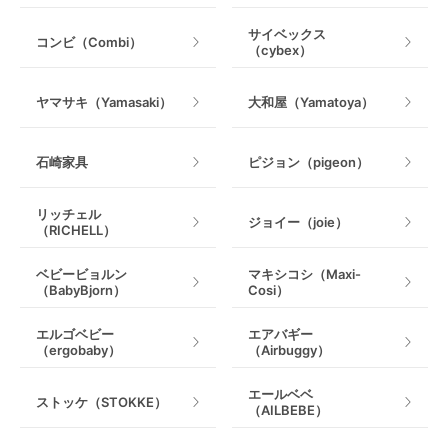
乗用玩具・乗り物
サイベックス
コンビ（Combi）
（cybex）
室内遊具
ヤマサキ（Yamasaki）
大和屋（Yamatoya）
石崎家具
ピジョン（pigeon）
リッチェル
ジョイー（joie）
（RICHELL）
ベビービョルン
マキシコシ（Maxi-
（BabyBjorn）
Cosi）
エルゴベビー
エアバギー
（ergobaby）
（Airbuggy）
エールベベ
ストッケ（STOKKE）
（AILBEBE）