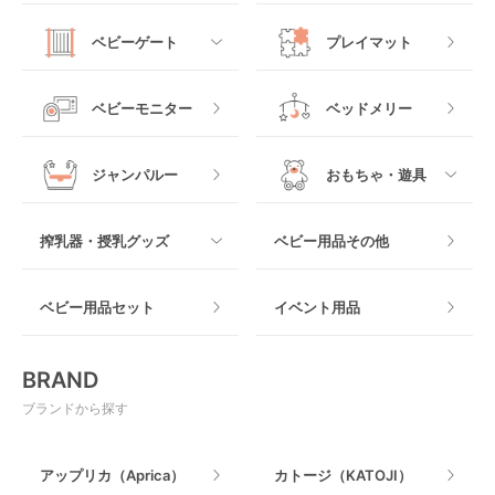
バウンシングタイプ
ローチェア
抱っこ紐・おんぶ紐
すべて
マットレス・布団
チャイルドシートその
ベビーゲート
プレイマット
他
ロッキングタイプ
テーブルチェア
スリング
プラスチック製
すべて
ベビーベッドその他
ベビーモニター
ベッドメリー
ヒップシート
メッシュ製
おくだけタイプ
ジャンパルー
おもちゃ・遊具
抱っこ紐その他
木製
つっぱりタイプ
すべて
搾乳器・授乳グッズ
ベビー用品その他
マット製
ねじとめタイプ
おもちゃのサブスク
すべて
ベビー用品セット
イベント用品
おもちゃ
電動搾乳器
BRAND
ベビージム
授乳グッズ・ママ用品
ブランドから探す
手押し車・歩行器
アップリカ（Aprica）
カトージ（KATOJI）