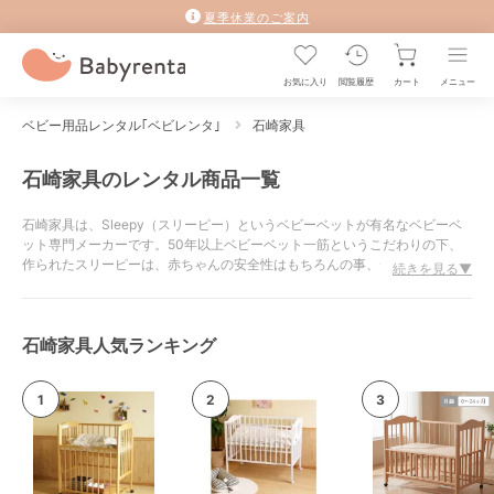
夏季休業のご案内
お気に入り
閲覧履歴
カート
メニュー
ベビー用品レンタル｢ベビレンタ｣
石崎家具
石崎家具のレンタル商品一覧
石崎家具は、Sleepy（スリーピー）というベビーベットが有名なベビーベ
ット専門メーカーです。50年以上ベビーベット一筋というこだわりの下、
作られたスリーピーは、赤ちゃんの安全性はもちろんの事、デザイン・機能
続きを見る▼
性にも力をいれています。ベビーベットで、主流な形であるワンタッチベッ
トは、実は石崎家具が一番に開発した商品です。
石崎家具人気ランキング