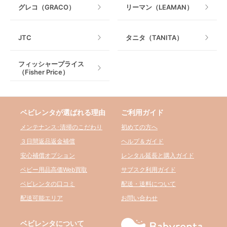
グレコ（GRACO）
リーマン（LEAMAN）
JTC
タニタ（TANITA）
フィッシャープライス
（Fisher Price）
ベビレンタが選ばれる理由
ご利用ガイド
メンテナンス･清掃のこだわり
初めての方へ
３日間返品返金補償
ヘルプ＆ガイド
安心補償オプション
レンタル延長と購入ガイド
ベビー用品高価Web買取
サブスク利用ガイド
ベビレンタの口コミ
配送・送料について
配送可能エリア
お問い合わせ
ベビレンタについて