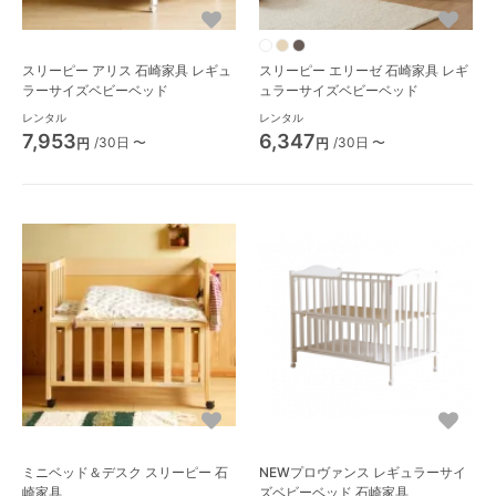
スリーピー アリス 石崎家具 レギュ
スリーピー エリーゼ 石崎家具 レギ
ラーサイズベビーベッド
ュラーサイズベビーベッド
レンタル
レンタル
7,953
6,347
/30日 〜
/30日 〜
円
円
ミニベッド＆デスク スリーピー 石
NEWプロヴァンス レギュラーサイ
崎家具
ズベビーベッド 石崎家具