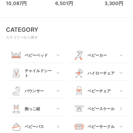
ーカー アップリカ
レンド ジャンパ
10,087円
6,501円
3,300円
(Aprica)
パルー キッズツ
(Kids2)
CATEGORY
カテゴリーから探す
ベビーベッド
ベビーカー
すべて
すべて
チャイルドシー
ハイローチェア
ト
ミニサイズベビーベッ
A型ベビーカー
ド
すべて
すべて
バウンサー
ベビーチェア
レギュラーサイズベビ
B型ベビーカー
ーベッド
ベビーシート
電動ハイローチェア
すべて
すべて
抱っこ紐
ベビースケール
ベッドインベッド
二人乗りベビーカー
チャイルドシート
手動ハイローチェア
電動タイプ
ハイチェア
すべて
ベビーバス
ベビーサークル
クーファン
ベビーカーその他
ジュニアシート