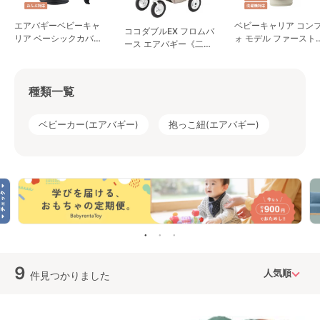
エアバギーベビーキャ
ベビーキャリア コン
ココダブルEX フロムバ
リア ベーシックカバー
ォ モデル ファースト
ース エアバギー《二人
メッシュカバー付き 抱
ット (A.B.C. COMFO)
乗り》 二人乗り/双子用
っこ紐・おんぶ紐 エア
抱っこ紐・おんぶ紐 
ベビーカー
バギー(AIRBUGGY)
アバギー(Airbuggy)
種類一覧
ベビーカー(エアバギー)
抱っこ紐(エアバギー)
9
件見つかりました