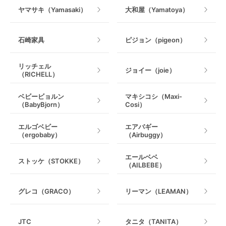
ヤマサキ（Yamasaki）
大和屋（Yamatoya）
石崎家具
ピジョン（pigeon）
リッチェル
ジョイー（joie）
（RICHELL）
ベビービョルン
マキシコシ（Maxi-
（BabyBjorn）
Cosi）
エルゴベビー
エアバギー
（ergobaby）
（Airbuggy）
エールベベ
ストッケ（STOKKE）
（AILBEBE）
グレコ（GRACO）
リーマン（LEAMAN）
JTC
タニタ（TANITA）