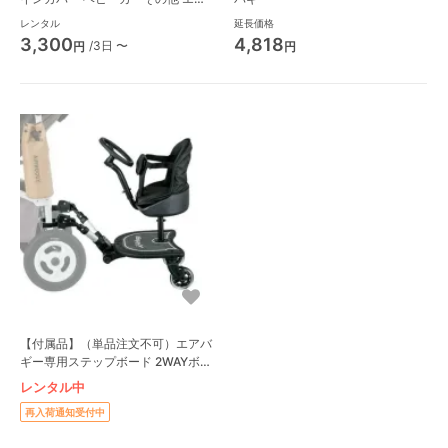
バギー(Airbuggy)
レンタル
延長価格
3,300
4,818
/3日 〜
円
円
【付属品】（単品注文不可）エアバ
ギー専用ステップボード 2WAYボー
ド エアバギー(AIRBUGGY) ベビー
レンタル中
カー小物
再入荷通知受付中