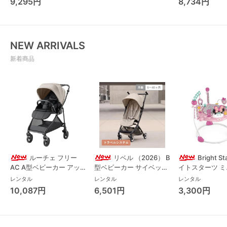
9,295円
8,734円
チェア・ベビー
NEW ARRIVALS
新着商品
ルーチェ フリー
リベル （2026） B
Bright S
AC A型ベビーカー アッ
型ベビーカー サイベック
イトスターツ 
プリカ(Aprica) A型ベビ
ス(cybex)
ス フォーエバー
レンタル
レンタル
レンタル
ーカー アップリカ
レンド ジャンパ
10,087円
6,501円
3,300円
(Aprica)
パルー キッズツ
(Kids2)