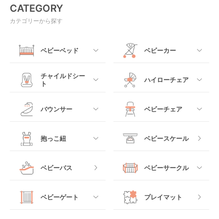
CATEGORY
カテゴリーから探す
ベビーベッド
ベビーカー
すべて
すべて
チャイルドシー
ハイローチェア
ト
ミニサイズベビーベッ
A型ベビーカー
ド
すべて
すべて
バウンサー
ベビーチェア
レギュラーサイズベビ
B型ベビーカー
ーベッド
ベビーシート
電動ハイローチェア
すべて
すべて
抱っこ紐
ベビースケール
ベッドインベッド
二人乗りベビーカー
チャイルドシート
手動ハイローチェア
電動タイプ
ハイチェア
すべて
ベビーバス
ベビーサークル
クーファン
ベビーカーその他
ジュニアシート
バウンシングタイプ
ローチェア
抱っこ紐・おんぶ紐
すべて
マットレス・布団
チャイルドシートその
ベビーゲート
プレイマット
他
ロッキングタイプ
テーブルチェア
スリング
プラスチック製