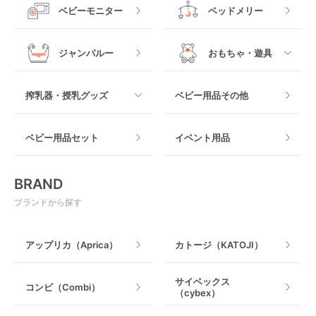
すべて
ベビーベッドその他
ベビーモニター
ベッドメリー
ヒップシート
メッシュ製
おくだけタイプ
ジャンパルー
おもちゃ・遊具
抱っこ紐その他
木製
つっぱりタイプ
すべて
搾乳器・授乳グッズ
ベビー用品その他
マット製
ねじとめタイプ
おもちゃのサブスク
すべて
ベビー用品セット
イベント用品
おもちゃ
電動搾乳器
BRAND
ベビージム
授乳グッズ・ママ用品
ブランドから探す
手押し車・歩行器
アップリカ（Aprica）
カトージ（KATOJI）
乗用玩具・乗り物
サイベックス
コンビ（Combi）
（cybex）
室内遊具