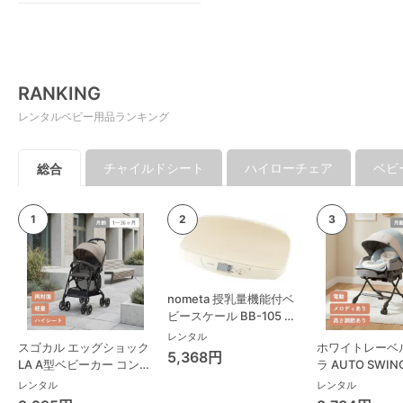
RANKING
レンタルベビー用品ランキング
チャイルドシート
ハイローチェア
ベビ
総合
nometa 授乳量機能付ベ
ビースケール BB-105 タ
ニタ(TANITA) ベビースケ
レンタル
スゴカル エッグショック
ホワイトレーベ
ール・体重計
5,368円
LA A型ベビーカー コンビ
ラ AUTO SWING
(Combi)
Long スリープ
レンタル
レンタル
コンビ(Combi)