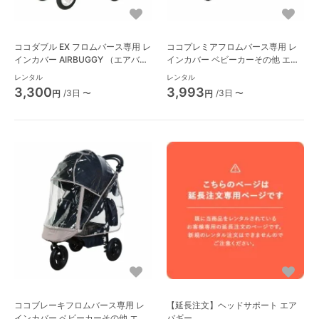
ココダブル EX フロムバース専用 レ
ココプレミアフロムバース専用 レ
インカバー AIRBUGGY （エアバギ
インカバー ベビーカーその他 エア
ー） ベビーカーその他 エアバギー
バギー(Airbuggy)
レンタル
レンタル
(Airbuggy)
3,300
3,993
/3日 〜
/3日 〜
円
円
ココブレーキフロムバース専用 レ
【延長注文】ヘッドサポート エア
インカバー ベビーカーその他 エア
バギー