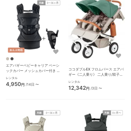
エアバギーベビーキャリア ベーシ
ココダブルEX フロムバース エアバ
ックカバー メッシュカバー付き 抱
ギー《二人乗り》 二人乗り/双子用
っこ紐・おんぶ紐 エアバギー
レンタル
ベビーカー
(AIRBUGGY)
レンタル
4,950
/14日 〜
円
12,342
/3日 〜
円