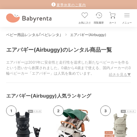
夏季休業のご案内
お気に入り
閲覧履歴
カート
メニュー
ベビー用品レンタル｢ベビレンタ｣
エアバギー(Airbuggy)
エアバギー(Airbuggy)のレンタル商品一覧
エアバギーは2001年に安全性と走行性を追求した新たなベビーカーを作る
という思いから創業されました。0歳から4歳まで使える、国内メーカーの3
輪ベビーカー「エアバギー」は人気を集めています。
続きを見る▼
エアバギーのベビーカーにはAirbuggy coco（エアバギーココスタンダード
モデル）を始め、フラットにもできるAirbuggy mimi（エアバギーミミスタ
ンダードモデル）、ブレーキ機能がついたAirbuggy coco brake（エアバギ
エアバギー(Airbuggy)人気ランキング
ーココブレーキモデル）・Airbuggy mimi brake（エアバギーミミブレーキ
モデル）などのラインラップがあります。
大口径中空式のエアタイヤとベアリングの動きによって、”押して軽い”ベビ
ーカーを作る事に成功し、軽快でスムーズな押しやすさを実現しました。
また色使いも鮮やかで、他のベビーカーとは一味違うオシャレな見た目は
InstagramなどのSNSでも話題になっています。