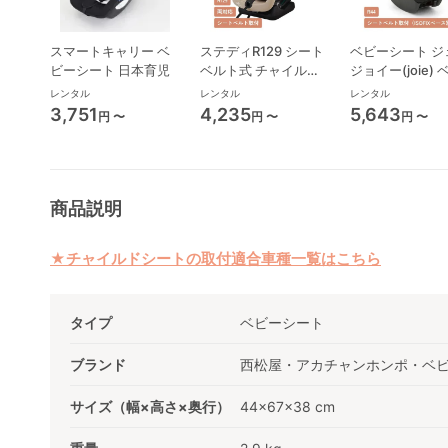
スマートキャリー ベ
ステディR129 シート
ベビーシート ジ
ビーシート 日本育児
ベルト式 チャイルド
ジョイー(joie)
シート ジョイー(joie)
シート
レンタル
レンタル
レンタル
3,751
4,235
5,643
円 〜
円 〜
円 〜
商品説明
★チャイルドシートの取付適合車種一覧はこちら
タイプ
ベビーシート
ブランド
西松屋・アカチャンホンポ・ベ
サイズ（幅×高さ×奥行）
44x67x38 cm