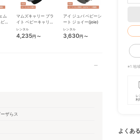
ェム
マムズキャリー ブラ
アイ ジュバ ベビーシ
エレベート R12
 ベビー
イト ベビーキャリー
ート ジョイー(joie)
ニアシート ジョ
ベビーシート 西松屋
(joie)
レンタル
レンタル
レンタル
4,235
3,630
4,840
円 〜
円 〜
円 〜
※1 
レ
利
ビーザらス
よくあ