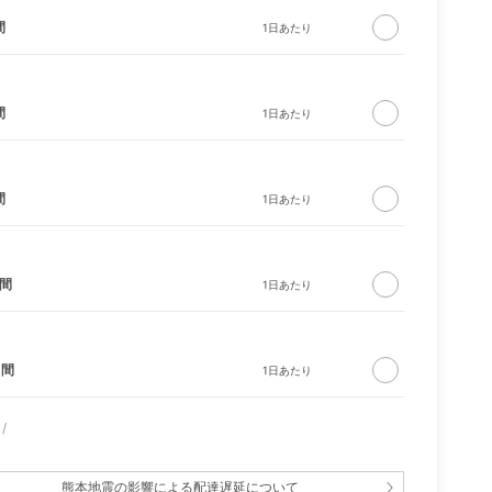
間
間
間
イトラ
ルンバ 105 Combo ロ
CIRCLE ソファ ソリ
バウンサー ブリ
ボット
ッド ナチュラル
ビービョルン
日間
日間
熊本地震の影響による配達遅延について