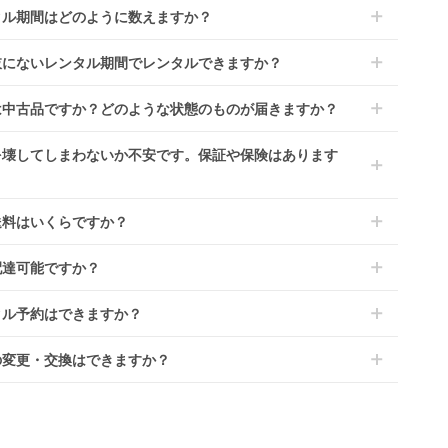
タル期間はどのように数えますか？
到着日を0日目と起算し、到着日の翌日から利用開始日1日目とな
肢にないレンタル期間でレンタルできますか？
す。
レンタルなら30日間として、レンタル契約終了日までに配送業
文後にレンタル延長していただくことでご希望期間の利用が可能
は中古品ですか？どのような状態のものが届きますか？
佐川急便）に商品の引渡しとなります。
。
4ヶ月の場合、3ヶ月レンタル＋1ヶ月延長としてご利用いただ
によっては「新品」と「リユース品」を選べるものもございま
を壊してしまわないか不安です。保証や保険はあります
、もしくは6ヶ月レンタルご注文の上で、早期にご返却くださ
商品はメーカーから仕入れた状態のものをお送りします。商品に
ては入荷後に開封し組み立て及び走行テストを行う場合がござい
レンタでは「安心補償オプション」をご用意しております。
送料はいくらですか？
。
文時に商品と一緒にカートへ入れ安心補償オプションをご購入く
、新品商品はご注文後にメーカーからお取り寄せとなる場合がご
い。
は商品サイズによって異なります。商品をカートへ入れ、カート
ます。その際、メーカーの都合によっては、表示されているお届
配達可能ですか？
のプランごとに補償内容は異なります。
ジから住所を入力すると送料が確認いただけます。
定日よりも遅れる場合や、在庫切れによりご注文をキャンセルさ
くは
こちら
をご確認ください。
・離島をのぞくどこでも配送いたします。
いただく場合がございます。あらかじめご了承ください。
タル予約はできますか？
港への配達はご対応できかねますのであらかじめご了承くださ
が一キャンセルとなった場合には、代金は全額ご返金いたしま
ンタでは配送日を180日後のお日にちまで指定可能ですので、
の変更・交換はできますか？
のご注文時にご希望のお日にちに配送日指定をしてください。レ
ル開始日は到着日の翌日となります。
前に限り可能です。
ース品は返却された商品を点検・クリーニングしてお届けしてお
、商品到着日の5日前には発送準備が完了しておりますので、そ
す。そのため、小さなキズや使用感はございますが、故障や大き
降の受付は出来かねます。
ズ、シミなどのリペアできないものは除き、お客様にお出しして