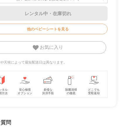
レンタル中・在庫切れ
9 ジュ
レジェプラス ネクス
クルムーヴ スマート
イー
ト キャノピー チャイ
ISOFIX エッグショッ
ルドシート 西松屋
ク JL-590 コンビ
レンタル
レンタル
他のベビーシートを見る
(Combi) チャイルド
7,370
10,208
円 〜
円 〜
シート
お気に入り
地域や天候によって最短配送日は異なります。
ンタル
安心補償
多様な
除菌清掃
どこでも
用方法
オプション
決済手段
の徹底
受取返却
る質問