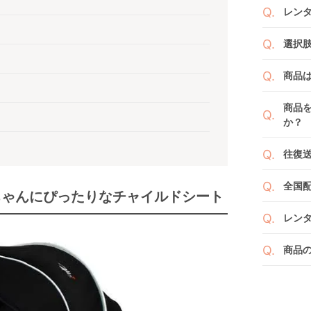
レン
商品
選択
りま
1ヶ月
ご注
商品
者（
です
例えば
商品
商品
くか
す。
か？
い。
新品
よっ
ベビ
往復
ます
ご注
また
ださ
送料
ざい
全国
２つ
ペー
ちゃんにぴったりなチャイルドシート
け予
詳し
沖縄
せて
レン
※空
※万
い。
ベビレ
す。
商品
商品
ンタ
発送
リユ
通常
りま
れ以
なキ