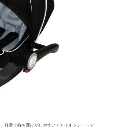
また
いま
商品
点検
る、軽量で持ち運びがしやすいチャイルドシートで