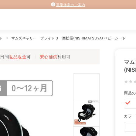
夏季休業のご案内
ト
マムズキャリー ブライト３ 西松屋(NISHIMATSUYA) ベビーシート
3日間
返品返金
可
安心補償
利用可
マム
(NI
★★
商品の
カラー