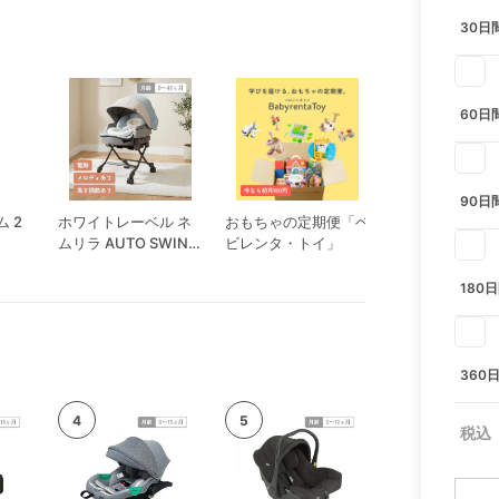
30日
60日
90日
 2
ホワイトレーベル ネ
おもちゃの定期便「ベ
ねくるみ ホワ
ムリラ AUTO SWING
ビレンタ・トイ」
パン
BEDi Long スリープ
シェル EG コンビ
180
(Combi)
360