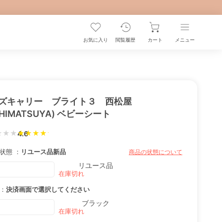
お気に入り
閲覧履歴
カート
メニュー
ズキャリー ブライト３ 西松屋
SHIMATSUYA) ベビーシート
★★★
4.6
状態 ：
リユース品
新品
商品の状態について
リユース品
：
決済画面で選択してください
ブラック