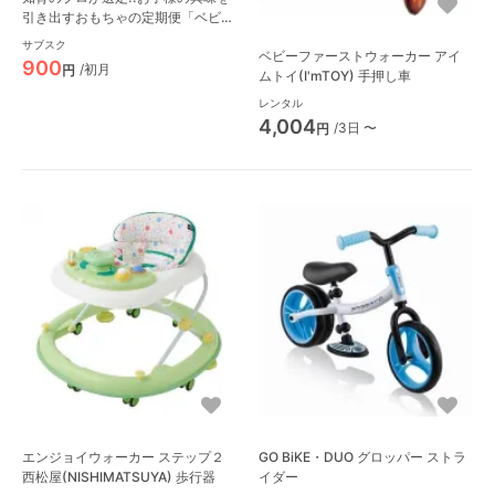
引き出すおもちゃの定期便「ベビレ
ンタ・トイ」
サブスク
ベビーファーストウォーカー アイ
900
/初月
円
ムトイ(I'mTOY) 手押し車
レンタル
4,004
/3日 〜
円
エンジョイウォーカー ステップ２
GO BiKE・DUO グロッパー ストラ
西松屋(NISHIMATSUYA) 歩行器
イダー