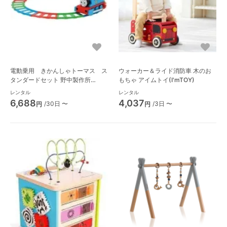
電動乗用 きかんしゃトーマス ス
ウォーカー＆ライド消防車 木のお
タンダードセット 野中製作所
もちゃ アイムトイ(I'mTOY)
(NONAKA WORLD) 乗用玩具・バ
レンタル
レンタル
ルーン遊具
6,688
4,037
/30日 〜
/3日 〜
円
円