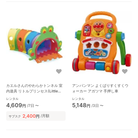
カエルさんのやわらかトンネル 室
アンパンマン よくばりすくすくウ
内遊具 リトルプリンセス(Little
ォーカー アガツマ 手押し車
Princess)
レンタル
レンタル
4,609
5,148
/7日 〜
/3日 〜
円
円
2,400
/月額
円
サブスク