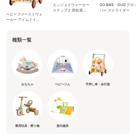
エンジョイウォーカー
GO BiKE・DUO グロ
ステップ２ 西松屋
パー ストライダー
ベビーファーストウォ
(NISHIMATSUYA) 歩行
ーカー アイムトイ
器
(I'mTOY) 手押し車
種類一覧
おもちゃ
ベビージム
手押し車・歩行器
乗用玩具・乗り物
室内遊具