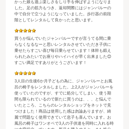
かった娘も遊ぶ楽しさをしり手を伸ばすようになりま
した。足の筋力もつき、返却間際にはジャンパルーの
中で自分で立つようになっていました。歩行器の前段
階としてレンタルして良かったと思います。
買うか悩んでいたジャンパルーですが言うてる間に乗
らなくなるなーと思いレンタルさせていただき子供に
乗せたらすごい喜び毎日乗らせています！体幹も鍛え
られたみたいでお座りやハイハイが早く出来ました😊
すごい満足ですありがとうございます！
3人目の生後6か月子どもの為に、ジャンパルーとお風
呂の椅子をレンタルしました。上2人がジャンパルーを
使っていたのですが、すでに処分してしまい、使う期
間も限られているので新たに買うのは、、、と悩んで
いたところ、こちらのレンタルショップをネットで見
つけました！商品は使用した感は勿論ありますが、綺
麗で問題なく使用できていて息子も喜んでいます。お
風呂の椅子はワンオペで3人の子供達を同時に入れる時