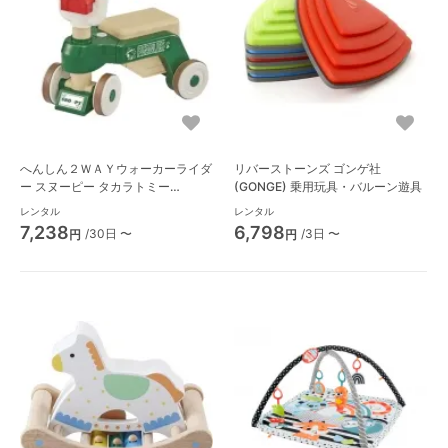
へんしん２ＷＡＹウォーカーライダ
リバーストーンズ ゴンゲ社
ー スヌーピー タカラトミー
(GONGE) 乗用玩具・バルーン遊具
(TAKARATOMY) 手押し車
レンタル
レンタル
7,238
6,798
/30日 〜
/3日 〜
円
円