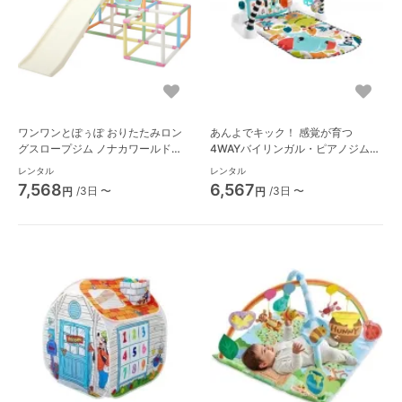
ワンワンとぽぅぽ おりたたみロン
あんよでキック！ 感覚が育つ
グスロープジム ノナカワールド
4WAYバイリンガル・ピアノジム
（Nonaka World）
ベビージム フィッシャープライス
レンタル
レンタル
(Fisher Price)
7,568
6,567
/3日 〜
/3日 〜
円
円