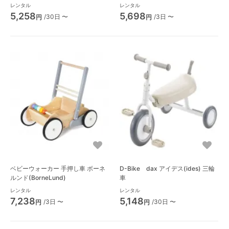
用玩具・バルーン遊具
レンタル
レンタル
5,258
5,698
/30日 〜
/3日 〜
円
円
ベビーウォーカー 手押し車 ボーネ
D-Bike dax アイデス(ides) 三輪
ルンド(BorneLund)
車
レンタル
レンタル
7,238
5,148
/3日 〜
/30日 〜
円
円