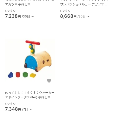
アガツマ 手押し車
ワンパクショベルカー アガツマ 手
押し車
レンタル
レンタル
7,238
8,668
/30日 〜
/30日 〜
円
円
のっておして！すくすくウォーカー
エドインター(Ed.Inter) 手押し車
レンタル
7,348
/7日 〜
円