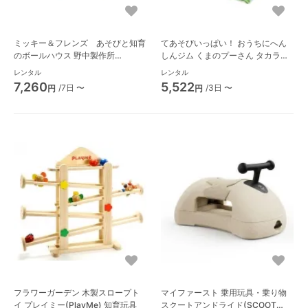
ミッキー＆フレンズ あそびと知育
てあそびいっぱい！ おうちにへん
のボールハウス 野中製作所
しんジム くまのプーさん タカラト
(NONAKA WORLD) テント
ミー（TAKARA TOMY）
レンタル
レンタル
7,260
5,522
/7日 〜
/3日 〜
円
円
フラワーガーデン 木製スロープト
マイファースト 乗用玩具・乗り物
イ プレイミー(PlayMe) 知育玩具
スクートアンドライド(SCOOT