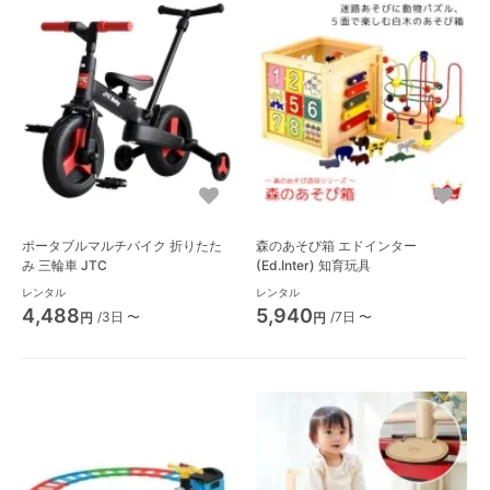
ポータブルマルチバイク 折りたた
森のあそび箱 エドインター
み 三輪車 JTC
(Ed.Inter) 知育玩具
レンタル
レンタル
4,488
5,940
/3日 〜
/7日 〜
円
円