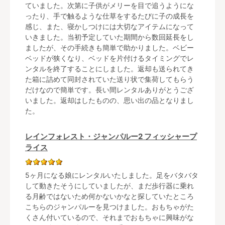
ていました。次第に子供がメリーを目で追うようにな
ったり、手で触るような仕草をするたびに子の成長を
感じ、また、寝かしつけには大切なアイテムになって
いきました。当初予定していた期間から数回延長をし
ましたが、その手続きも簡単で助かりました。ベビー
ベッドが狭くなり、ベッドを片付けるタイミングでレ
ンタルを終了することにしました。返却も送られてき
た箱に詰めて同封されていた送り状で集荷してもらう
だけなので簡単です。長い間レンタルありがとうござ
いました。返却はしたものの、思い出の品となりまし
た。
レインフォレスト・ジャンパルー2 フィッシャープ
ライス
5ヶ月になる娘にレンタルいたしました。足をバタバタ
して動きたそうにしていましたが、まだ歩行器に乗れ
る月齢ではないため何かないかなと探していたところ
こちらのジャンパルーを見つけました。おもちゃがた
くさん付いているので、それまでおもちゃに興味がな