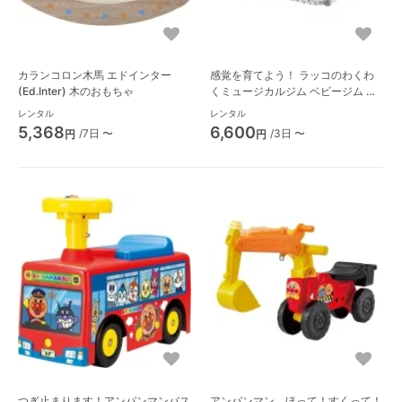
カランコロン木馬 エドインター
感覚を育てよう！ ラッコのわくわ
(Ed.Inter) 木のおもちゃ
くミュージカルジム ベビージム フ
ィッシャープライス(Fisher Price)
レンタル
レンタル
5,368
6,600
/7日 〜
/3日 〜
円
円
つぎ止まります！アンパンマンバス
アンパンマン ほって！すくって！