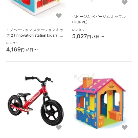
ベビージム ベビージム ホップル
(HOPPL)
イノベーション ステーション キッ
レンタル
ズ 2 (Innovation station kids ?) 知
5,027
/3日 〜
円
育玩具 ベビーアインシュタイン
レンタル
(babyeinstein)
4,169
/3日 〜
円