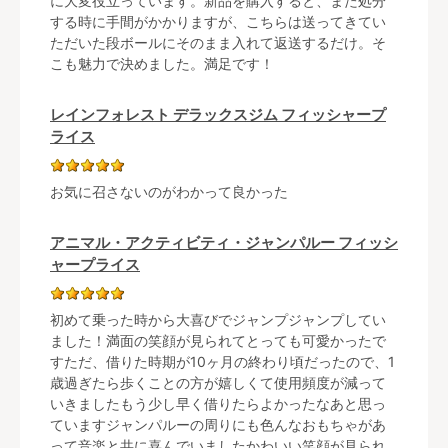
に大変役立っています。新品を購入すると、また処分
する時に手間がかかりますが、こちらは送ってきてい
ただいた段ボールにそのまま入れて返送するだけ。そ
こも魅力で決めました。満足です！
レインフォレスト デラックスジム フィッシャープ
ライス
お気に召さないのがわかって良かった
アニマル・アクティビティ・ジャンパルー フィッシ
ャープライス
初めて乗った時から大喜びでジャンプジャンプしてい
ました！満面の笑顔が見られてとっても可愛かったで
すただ、借りた時期が10ヶ月の終わり頃だったので、1
歳過ぎたら歩くことの方が嬉しくて使用頻度が減って
いきましたもう少し早く借りたらよかったなあと思っ
ていますジャンパルーの周りにも色んなおもちゃがあ
って音楽と共に喜んでいましたかわいい笑顔が見られ