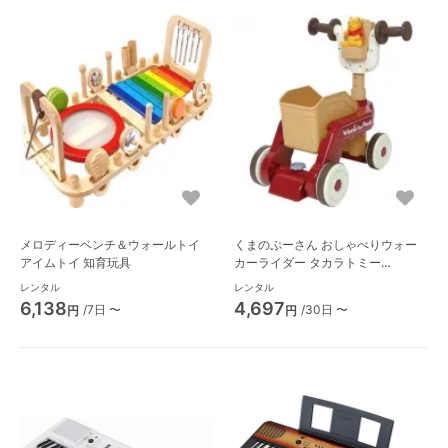
メロディーベンチ＆ウォールトイ
くまのぷーさん おしゃべりウォー
アイムトイ 知育玩具
カーライダー タカラトミー
(TAKARATOMY) 手押し車
レンタル
レンタル
6,138
4,697
/7日 〜
/30日 〜
円
円