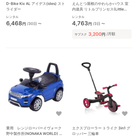
D-Bike Kix AL アイデス(ides) スト
えんとつ屋根のやわらかハウス 室
ライダー
内遊具 リトルプリンセス(Little
Princess)
レンタル
レンタル
6,468
4,763
/30日 〜
/3日 〜
円
円
3,200
/月額
円
サブスク
乗用 レンジローバーイヴォーク
エクスプローラー トライク 3in1 グ
野中製作所(NONAKA WORLD) 乗
ロッパー 三輪車