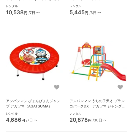
AND RIDE)
レンタル
レンタル
10,538
5,445
/7日 〜
/3日 〜
円
円
アンパンマン ぴょんぴょんジャン
アンパンマン うちの子天才 ブラン
プ アガツマ（AGATSUMA）
コパークDX アガツマ ジャングル
ジム R030
レンタル
レンタル
4,686
20,878
/7日 〜
/30日 〜
円
円