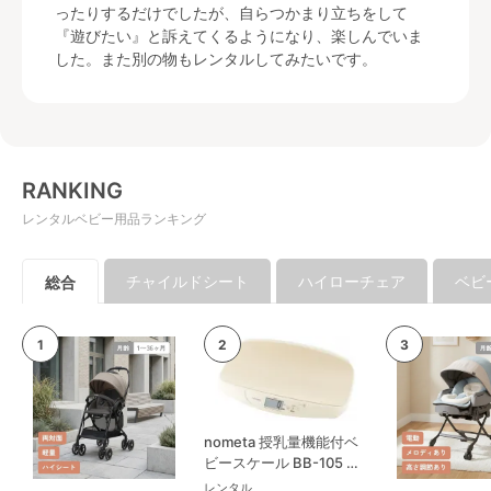
ったりするだけでしたが、自らつかまり立ちをして
『遊びたい』と訴えてくるようになり、楽しんでいま
した。また別の物もレンタルしてみたいです。
RANKING
レンタルベビー用品ランキング
チャイルドシート
ハイローチェア
ベビ
総合
nometa 授乳量機能付ベ
ビースケール BB-105 タ
ニタ(TANITA) ベビースケ
レンタル