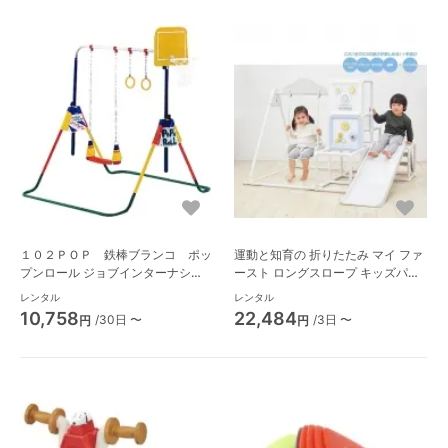
１０２ＰＯＰ 鉄棒ブランコ ポッ
運動と知育の 折りたたみ マイ ファ
プンロール ジョブインターナショ
ースト ロングスロープ キッズパー
ナル(Jobinternational) ブランコ・
ク ジャングルジム 野中製作所(ノナ
レンタル
レンタル
鉄棒
カワールド)
10,758
22,484
/30日 〜
/3日 〜
円
円