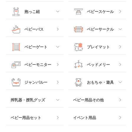
B型ベビーカー
ーベッド
ベビーシート
電動ハイローチェア
すべて
すべて
抱っこ紐
ベビースケール
ベッドインベッド
二人乗りベビーカー
チャイルドシート
手動ハイローチェア
電動タイプ
ハイチェア
すべて
ベビーバス
ベビーサークル
クーファン
ベビーカーその他
ジュニアシート
バウンシングタイプ
ローチェア
抱っこ紐・おんぶ紐
すべて
マットレス・布団
チャイルドシートその
ベビーゲート
プレイマット
他
ロッキングタイプ
テーブルチェア
スリング
プラスチック製
すべて
ベビーベッドその他
ベビーモニター
ベッドメリー
ヒップシート
メッシュ製
おくだけタイプ
ジャンパルー
おもちゃ・遊具
抱っこ紐その他
木製
つっぱりタイプ
すべて
搾乳器・授乳グッズ
ベビー用品その他
マット製
ねじとめタイプ
おもちゃのサブスク
すべて
ベビー用品セット
イベント用品
おもちゃ
電動搾乳器