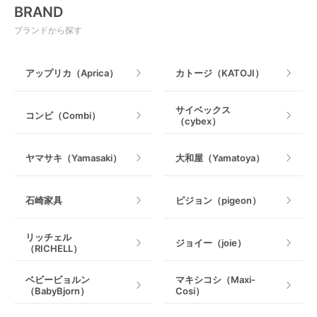
BRAND
ベビージム
授乳グッズ・ママ用品
ブランドから探す
手押し車・歩行器
アップリカ（Aprica）
カトージ（KATOJI）
乗用玩具・乗り物
サイベックス
コンビ（Combi）
（cybex）
室内遊具
ヤマサキ（Yamasaki）
大和屋（Yamatoya）
石崎家具
ピジョン（pigeon）
リッチェル
ジョイー（joie）
（RICHELL）
ベビービョルン
マキシコシ（Maxi-
（BabyBjorn）
Cosi）