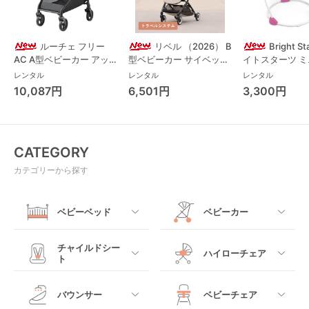
ルーチェ フリー
リベル （2026） B
Bright S
AC A型ベビーカー アッ
型ベビーカー サイベック
イトスターツ 
プリカ(Aprica) A型ベビ
ス(cybex)
ス フォーエバー
レンタル
レンタル
レンタル
ーカー アップリカ
レンド ジャンパ
10,087円
6,501円
3,300円
(Aprica)
パルー キッズツ
(Kids2)
CATEGORY
カテゴリーから探す
ベビーベッド
ベビーカー
すべて
すべて
チャイルドシー
ハイローチェア
ト
ミニサイズベビーベッ
A型ベビーカー
ド
すべて
すべて
バウンサー
ベビーチェア
レギュラーサイズベビ