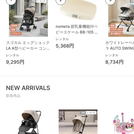
nometa 授乳量機能付ベ
ビースケール BB-105 タ
ニタ(TANITA) ベビースケ
レンタル
スゴカル エッグショック
ホワイトレーベ
ール・体重計
5,368円
LA A型ベビーカー コンビ
ラ AUTO SWING
(Combi)
Long スリープ
レンタル
レンタル
コンビ(Combi)
9,295円
8,734円
チェア・ベビー
NEW ARRIVALS
新着商品