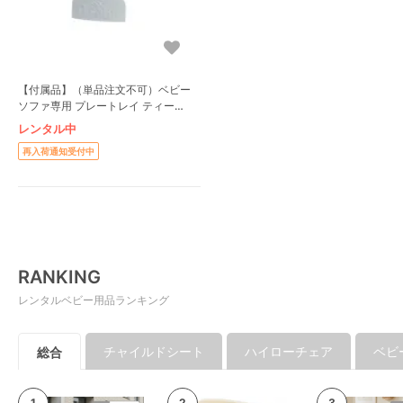
【付属品】（単品注文不可）ベビー
ソファ専用 プレートレイ ティーレ
ックス バンボ(Bumbo) ベビーチェ
レンタル中
ア
再入荷通知受付中
RANKING
レンタルベビー用品ランキング
チャイルドシート
ハイローチェア
ベビ
総合