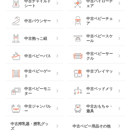
中古チャイルド
中古ハイローチ
シート
ェア
中古ベビーチェ
中古バウンサー
ア
中古ベビースケ
中古抱っこ紐
ール
中古ベビーサー
中古ベビーバス
クル
中古ベビーゲー
中古プレイマッ
ト
ト
中古ベビーモニ
中古ベッドメリ
ター
ー
中古ジャンパル
中古おもちゃ・
ー
遊具
中古搾乳器・授乳グッ
中古ベビー用品その他
ズ