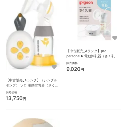
【中古販売_Aランク】pro
personal R 電動搾乳器（さく乳
器） ピジョン(pigeon)
販売価格
9,020
円
【中古販売_Aランク】（シングル
ポンプ） ソロ 電動搾乳器（さく乳
器） メデラ(Medela)
販売価格
13,750
円