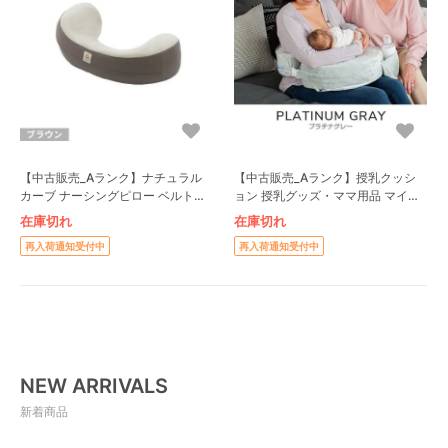
【中古販売_Aランク】ナチュラル
【中古販売_Aランク】授乳クッシ
カーブ ナーシングピロー ベルトな
ョン 授乳グッズ・ママ用品 マイブ
し エルゴベビー(ergobaby)
レストフレンズ(mybrestfriends)
在庫切れ
在庫切れ
再入荷通知受付中
再入荷通知受付中
NEW ARRIVALS
新着商品