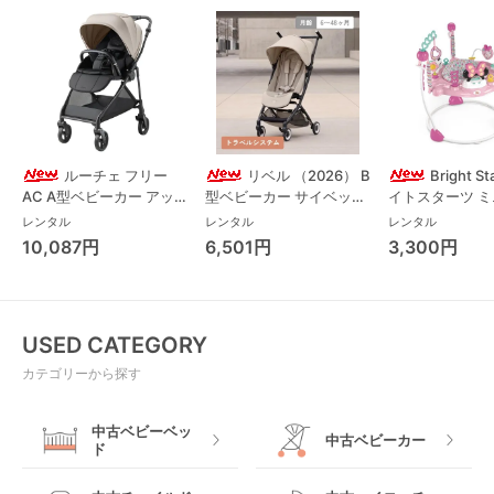
ルーチェ フリー
リベル （2026） B
Bright S
AC A型ベビーカー アッ
型ベビーカー サイベック
イトスターツ 
プリカ(Aprica) A型ベビ
ス(cybex)
ス フォーエバー
レンタル
レンタル
レンタル
ーカー アップリカ
レンド ジャンパ
10,087円
6,501円
3,300円
(Aprica)
パルー キッズツ
(Kids2)
USED CATEGORY
カテゴリーから探す
中古ベビーベッ
中古ベビーカー
ド