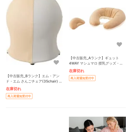
【中古販売_Aランク】ギュット
4WAY マシュマロ 授乳グッズ・マ
マ用品 エールベベ(AILBEBE)
在庫切れ
【中古販売_Bランク】エム・アン
再入荷通知受付中
ド・エム さんごチェア(35chair) 授
乳グッズ・ママ用品 エム・アン
在庫切れ
ド・エム(mimi)
再入荷通知受付中