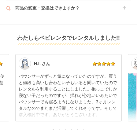
ご了承ください。
ベビレンタでは配送日を180日後のお日にちまで指定
い。
商品の変更・交換はできますか？
可能ですので、商品のご注文時にご希望のお日にちに
※万が一キャンセルとなった場合には、代金は全額ご
配送日指定をしてください。レンタル開始日は到着日
発送前に限り可能です。
返金いたします。
の翌日となります。
通常、商品到着日の5日前には発送準備が完了してお
りますので、それ以降の受付は出来かねます。
リユース品は返却された商品を点検・クリーニングし
わたしもベビレンタでレンタルしました!!
また、レンタル期間の変更も商品発送前であれば変更
てお届けしております。そのため、小さなキズや使用
可能です。
感はございますが、故障や大きなキズ、シミなどのリ
商品やレンタル期間の変更は
こちら
からご連絡くださ
ペアできないものは除き、お客様にお出ししていま
い。
す。
点検清掃については
こちら
もご確認ください。
H.I. さん
日使
バウンサーがずっと気になっていたのですが、買う
題
と値段も高いし合わない子もいると聞いていたので
レンタルを利用することにしました。抱っこでしか
寝ない子だったのですが、揺れが心地いいみたいで
バウンサーでも寝るようになりました。3ヶ月レン
タルなのでまだまだ活躍してくれそうです。そして
購入検討中です。ありがとうございます。