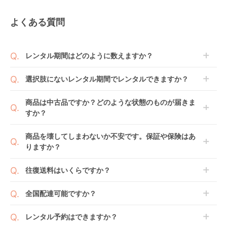
よくある質問
レンタル期間はどのように数えますか？
商品到着日を0日目と起算し、到着日の翌日から利用
選択肢にないレンタル期間でレンタルできますか？
開始日1日目となります。
1ヶ月レンタルなら30日間として、レンタル契約終了
ご注文後にレンタル延長していただくことでご希望期
商品は中古品ですか？どのような状態のものが届きま
日までに配送業者（佐川急便）に商品の引渡しとなり
間の利用が可能です。
すか？
ます。
例えば4ヶ月の場合、3ヶ月レンタル＋1ヶ月延長とし
てご利用いただくか、もしくは6ヶ月レンタルご注文
商品によっては「新品」と「リユース品」を選べるも
商品を壊してしまわないか不安です。保証や保険はあ
の上で、早期にご返却ください。
のもございます。
りますか？
新品商品はメーカーから仕入れた状態のものをお送り
します。商品によっては入荷後に開封し組み立て及び
ベビレンタでは「安心補償オプション」をご用意して
往復送料はいくらですか？
走行テストを行う場合がございます。
おります。
また、新品商品はご注文後にメーカーからお取り寄せ
ご注文時に商品と一緒にカートへ入れ安心補償オプシ
送料は商品サイズによって異なります。商品をカート
全国配達可能ですか？
となる場合がございます。その際、メーカーの都合に
ョンをご購入ください。
へ入れ、カートページから住所を入力すると送料が確
よっては、表示されているお届け予定日よりも遅れる
２つのプランごとに補償内容は異なります。
認いただけます。
沖縄・離島をのぞくどこでも配送いたします。
場合や、在庫切れによりご注文をキャンセルさせてい
レンタル予約はできますか？
詳しくは
こちら
をご確認ください。
※空港への配達はご対応できかねますのであらかじめ
ただく場合がございます。あらかじめご了承くださ