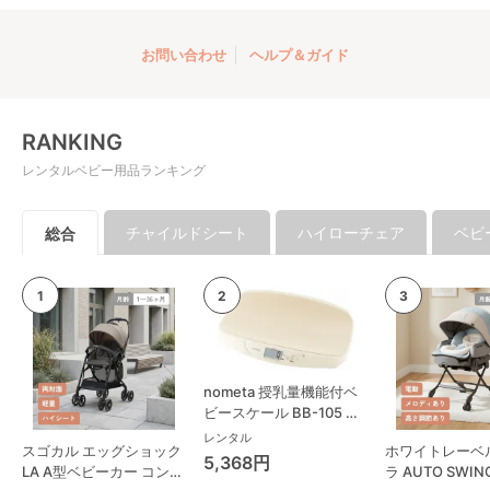
お問い合わせ
ヘルプ＆ガイド
RANKING
レンタルベビー用品ランキング
チャイルドシート
ハイローチェア
ベビ
総合
nometa 授乳量機能付ベ
ビースケール BB-105 タ
ニタ(TANITA) ベビースケ
レンタル
スゴカル エッグショック
ホワイトレーベ
ール・体重計
5,368円
LA A型ベビーカー コンビ
ラ AUTO SWING