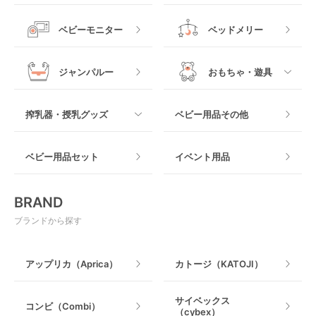
スリング
プラスチック製
すべて
ベビーベッドその他
ベビーモニター
ベッドメリー
ヒップシート
メッシュ製
おくだけタイプ
ジャンパルー
おもちゃ・遊具
抱っこ紐その他
木製
つっぱりタイプ
すべて
搾乳器・授乳グッズ
ベビー用品その他
マット製
ねじとめタイプ
おもちゃのサブスク
すべて
ベビー用品セット
イベント用品
おもちゃ
電動搾乳器
BRAND
ベビージム
授乳グッズ・ママ用品
ブランドから探す
手押し車・歩行器
アップリカ（Aprica）
カトージ（KATOJI）
乗用玩具・乗り物
サイベックス
コンビ（Combi）
（cybex）