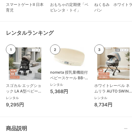
スマートゲートII 日本
おもちゃの定期便「ベ
ねくるみ ホワイト
育児
ビレンタ・トイ」
パン
レンタルランキング
nometa 授乳量機能付
ベビースケール BB-
105 タニタ(TANITA)
レンタル
スゴカル エッグショ
ホワイトレーベル ネ
ベビースケール・体重
5,368円
ック LA A型ベビーカ
ムリラ AUTO SWING
計
ー コンビ(Combi)
BEDi Long スリープ
レンタル
レンタル
シェル EG コンビ
9,295円
8,734円
(Combi) ハイローチ
ェア・ベビーラック
商品説明