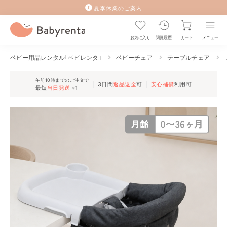
夏季休業のご案内
お気に入り
閲覧履歴
カート
メニュー
ベビー用品レンタル｢ベビレンタ｣
ベビーチェア
テーブルチェア
午前10時までのご注文で
3日間
返品返金
可
安心補償
利用可
最短
当日発送
※1