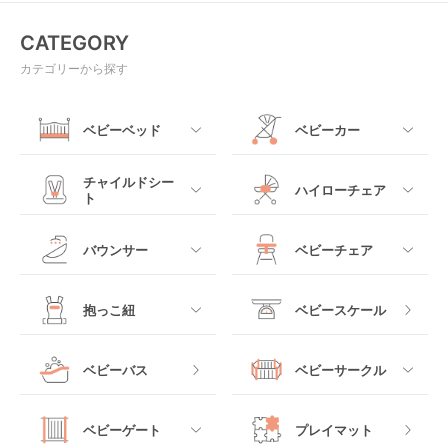
CATEGORY
カテゴリーから探す
ベビーベッド
ベビーカー
すべて
すべて
チャイルドシー
ハイローチェア
ト
ミニサイズベビーベッ
A型ベビーカー
ド
すべて
すべて
バウンサー
ベビーチェア
レギュラーサイズベビ
B型ベビーカー
ーベッド
ベビーシート
電動ハイローチェア
すべて
すべて
抱っこ紐
ベビースケール
ベッドインベッド
二人乗りベビーカー
チャイルドシート
手動ハイローチェア
電動タイプ
ハイチェア
すべて
ベビーバス
ベビーサークル
クーファン
ベビーカーその他
ジュニアシート
バウンシングタイプ
ローチェア
抱っこ紐・おんぶ紐
すべて
マットレス・布団
チャイルドシートその
ベビーゲート
プレイマット
他
ロッキングタイプ
テーブルチェア