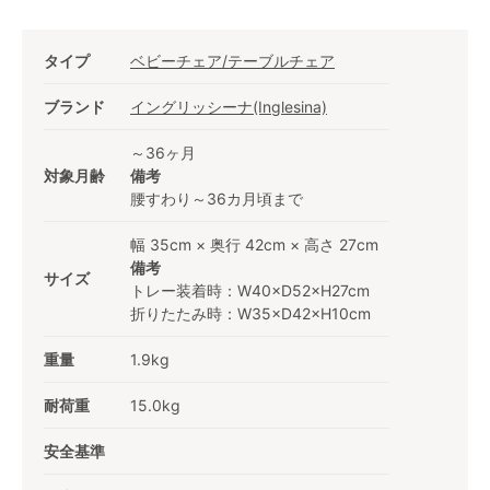
タイプ
ベビーチェア/テーブルチェア
ブランド
イングリッシーナ(Inglesina)
～36ヶ月
対象月齢
備考
腰すわり～36カ月頃まで
幅 35cm × 奥行 42cm × 高さ 27cm
備考
サイズ
トレー装着時：W40×D52×H27cm
折りたたみ時：W35×D42×H10cm
重量
1.9kg
耐荷重
15.0kg
安全基準