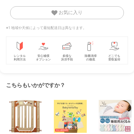
お気に入り
※1 地域や天候によって最短配送日は異なります。
レンタル
安心補償
多様な
除菌清掃
どこでも
利用方法
オプション
決済手段
の徹底
受取返却
こちらもいかがですか？