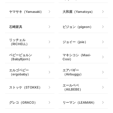
室内遊具
ヤマサキ（Yamasaki）
大和屋（Yamatoya）
石崎家具
ピジョン（pigeon）
リッチェル
ジョイー（joie）
（RICHELL）
ベビービョルン
マキシコシ（Maxi-
（BabyBjorn）
Cosi）
エルゴベビー
エアバギー
（ergobaby）
（Airbuggy）
エールベベ
ストッケ（STOKKE）
（AILBEBE）
グレコ（GRACO）
リーマン（LEAMAN）