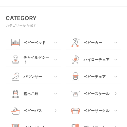
(Kids2)
CATEGORY
カテゴリーから探す
ベビーベッド
ベビーカー
すべて
すべて
チャイルドシー
ハイローチェア
ト
ミニサイズベビーベッ
A型ベビーカー
ド
すべて
すべて
バウンサー
ベビーチェア
レギュラーサイズベビ
B型ベビーカー
ーベッド
ベビーシート
電動ハイローチェア
すべて
すべて
抱っこ紐
ベビースケール
ベッドインベッド
二人乗りベビーカー
チャイルドシート
手動ハイローチェア
電動タイプ
ハイチェア
すべて
ベビーバス
ベビーサークル
クーファン
ベビーカーその他
ジュニアシート
バウンシングタイプ
ローチェア
抱っこ紐・おんぶ紐
すべて
マットレス・布団