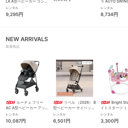
LA A型ベビーカー コンビ
ラ AUTO SWING
(Combi)
Long スリープ
レンタル
レンタル
コンビ(Combi)
9,295円
8,734円
チェア・ベビー
NEW ARRIVALS
新着商品
ルーチェ フリー
リベル （2026） B
Bright S
AC A型ベビーカー アッ
型ベビーカー サイベック
イトスターツ 
プリカ(Aprica) A型ベビ
ス(cybex)
ス フォーエバー
レンタル
レンタル
レンタル
ーカー アップリカ
レンド ジャンパ
10,087円
6,501円
3,300円
(Aprica)
パルー キッズツ