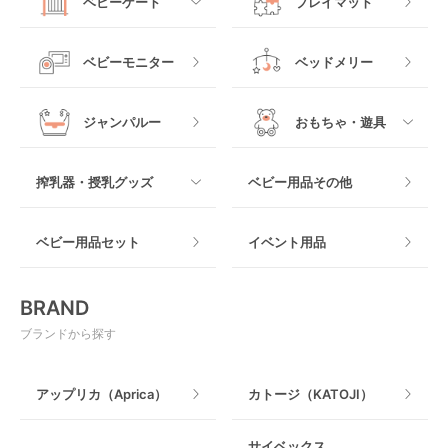
チャイルドシートその
ベビーゲート
プレイマット
他
ロッキングタイプ
テーブルチェア
スリング
プラスチック製
すべて
ベビーベッドその他
ベビーモニター
ベッドメリー
ヒップシート
メッシュ製
おくだけタイプ
ジャンパルー
おもちゃ・遊具
抱っこ紐その他
木製
つっぱりタイプ
すべて
搾乳器・授乳グッズ
ベビー用品その他
マット製
ねじとめタイプ
おもちゃのサブスク
すべて
ベビー用品セット
イベント用品
おもちゃ
電動搾乳器
BRAND
ベビージム
授乳グッズ・ママ用品
ブランドから探す
手押し車・歩行器
アップリカ（Aprica）
カトージ（KATOJI）
乗用玩具・乗り物
サイベックス