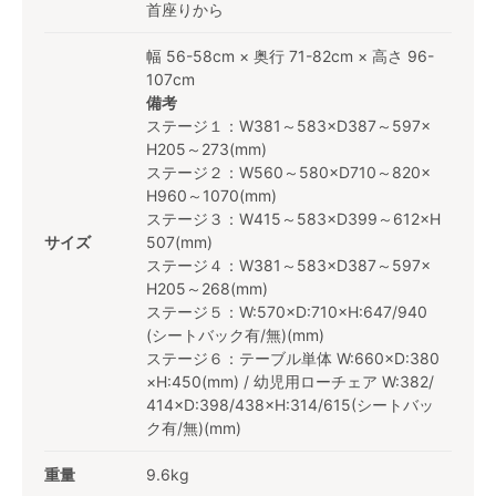
首座りから
幅 56-58cm × 奥行 71-82cm × 高さ 96-
107cm
備考
ステージ１：W381～583×D387～597×
H205～273(mm)
ステージ２：W560～580×D710～820×
H960～1070(mm)
ステージ３：W415～583×D399～612×H
サイズ
507(mm)
ステージ４：W381～583×D387～597×
H205～268(mm)
ステージ５：W:570×D:710×H:647/940
(シートバック有/無)(mm)
ステージ６：テーブル単体 W:660×D:380
×H:450(mm) / 幼児用ローチェア W:382/
414×D:398/438×H:314/615(シートバッ
ク有/無)(mm)
重量
9.6kg