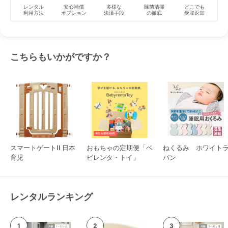
レンタル
安心補償
多様な
除菌清掃
どこでも
利用方法
オプション
決済手段
の徹底
受取返却
こちらもいかがですか？
スマートゲートII 日本
おもちゃの定期便「ベ
ねくるみ ホワイト
育児
ビレンタ・トイ」
パン
レンタルランキング