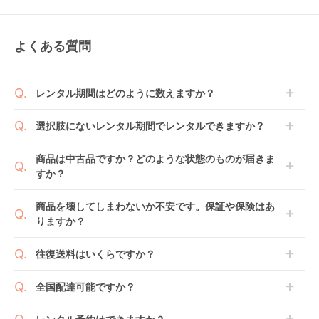
よくある質問
レンタル期間はどのように数えますか？
商品到着日を0日目と起算し、到着日の翌日から利用
選択肢にないレンタル期間でレンタルできますか？
開始日1日目となります。
1ヶ月レンタルなら30日間として、レンタル契約終了
ご注文後にレンタル延長していただくことでご希望期
商品は中古品ですか？どのような状態のものが届きま
日までに配送業者（佐川急便）に商品の引渡しとなり
間の利用が可能です。
すか？
ます。
例えば4ヶ月の場合、3ヶ月レンタル＋1ヶ月延長とし
てご利用いただくか、もしくは6ヶ月レンタルご注文
商品によっては「新品」と「リユース品」を選べるも
商品を壊してしまわないか不安です。保証や保険はあ
の上で、早期にご返却ください。
のもございます。
りますか？
新品商品はメーカーから仕入れた状態のものをお送り
します。商品によっては入荷後に開封し組み立て及び
ベビレンタでは「安心補償オプション」をご用意して
往復送料はいくらですか？
走行テストを行う場合がございます。
おります。
また、新品商品はご注文後にメーカーからお取り寄せ
ご注文時に商品と一緒にカートへ入れ安心補償オプシ
送料は商品サイズによって異なります。商品をカート
全国配達可能ですか？
となる場合がございます。その際、メーカーの都合に
ョンをご購入ください。
へ入れ、カートページから住所を入力すると送料が確
よっては、表示されているお届け予定日よりも遅れる
２つのプランごとに補償内容は異なります。
認いただけます。
沖縄・離島をのぞくどこでも配送いたします。
場合や、在庫切れによりご注文をキャンセルさせてい