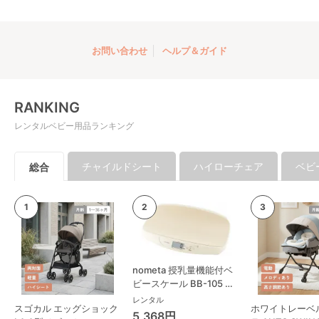
お問い合わせ
ヘルプ＆ガイド
RANKING
レンタルベビー用品ランキング
チャイルドシート
ハイローチェア
ベビ
総合
nometa 授乳量機能付ベ
ビースケール BB-105 タ
ニタ(TANITA) ベビースケ
レンタル
スゴカル エッグショック
ホワイトレーベ
ール・体重計
5,368円