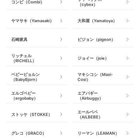
コンビ（Combi）
（cybex）
室内遊具
ヤマサキ（Yamasaki）
大和屋（Yamatoya）
石崎家具
ピジョン（pigeon）
リッチェル
ジョイー（joie）
（RICHELL）
ベビービョルン
マキシコシ（Maxi-
（BabyBjorn）
Cosi）
エルゴベビー
エアバギー
（ergobaby）
（Airbuggy）
エールベベ
ストッケ（STOKKE）
（AILBEBE）
グレコ（GRACO）
リーマン（LEAMAN）