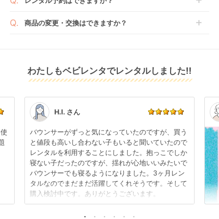
レンタル予約はできますか？
詳しくは
こちら
をご確認ください。
※空港への配達はご対応できかねますのであらかじめ
ただく場合がございます。あらかじめご了承くださ
ご了承ください。
ベビレンタでは配送日を180日後のお日にちまで指定
い。
商品の変更・交換はできますか？
可能ですので、商品のご注文時にご希望のお日にちに
※万が一キャンセルとなった場合には、代金は全額ご
配送日指定をしてください。レンタル開始日は到着日
発送前に限り可能です。
返金いたします。
の翌日となります。
通常、商品到着日の5日前には発送準備が完了してお
りますので、それ以降の受付は出来かねます。
リユース品は返却された商品を点検・クリーニングし
わたしもベビレンタでレンタルしました!!
また、レンタル期間の変更も商品発送前であれば変更
てお届けしております。そのため、小さなキズや使用
可能です。
感はございますが、故障や大きなキズ、シミなどのリ
商品やレンタル期間の変更は
こちら
からご連絡くださ
ペアできないものは除き、お客様にお出ししていま
い。
す。
点検清掃については
こちら
もご確認ください。
H.I. さん
日使
バウンサーがずっと気になっていたのですが、買う
題
と値段も高いし合わない子もいると聞いていたので
レンタルを利用することにしました。抱っこでしか
寝ない子だったのですが、揺れが心地いいみたいで
バウンサーでも寝るようになりました。3ヶ月レン
タルなのでまだまだ活躍してくれそうです。そして
購入検討中です。ありがとうございます。