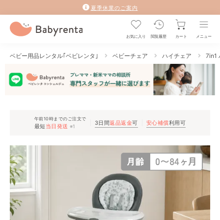
夏季休業のご案内
お気に入り
閲覧履歴
カート
メニュー
ベビー用品レンタル｢ベビレンタ｣
ベビーチェア
ハイチェア
7in
午前10時までのご注文で
3日間
返品返金
可
安心補償
利用可
最短
当日発送
※1