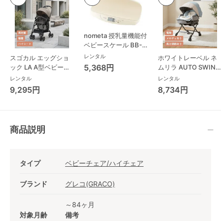
nometa 授乳量機能付
ベビースケール BB-
105 タニタ(TANITA)
レンタル
スゴカル エッグショ
ホワイトレーベル ネ
ベビースケール・体重
5,368円
ック LA A型ベビーカ
ムリラ AUTO SWING
計
ー コンビ(Combi)
BEDi Long スリープ
レンタル
レンタル
シェル EG コンビ
9,295円
8,734円
(Combi) ハイローチ
ェア・ベビーラック
商品説明
タイプ
ベビーチェア/ハイチェア
ブランド
グレコ(GRACO)
～84ヶ月
対象月齢
備考