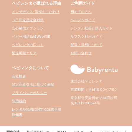
ベビレンタが選ばれる理由
ご利用ガイド
メンテナンス･清掃のこだわり
初めての方へ
３日間返品返金補償
ヘルプ＆ガイド
安心補償オプション
レンタル延長と購入ガイド
ベビー用品高価Web買取
サブスク利用ガイド
ベビレンタの口コミ
配送・送料について
配送可能エリア
お問い合わせ
ベビレンタについて
会社概要
株式会社ベビレンタ
特定商取引法に基づく表記
営業時間：平日10:00~17:00
プライバシーポリシー
東京都公安委員会 古物商許可
利用規約
第30112190674号
レンタル契約に関する注意事項
通知書