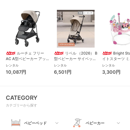
ルーチェ フリー
リベル （2026） B
Bright S
AC A型ベビーカー アッ
型ベビーカー サイベック
イトスターツ 
プリカ(Aprica) A型ベビ
ス(cybex)
ス フォーエバー
レンタル
レンタル
レンタル
ーカー アップリカ
レンド ジャンパ
10,087円
6,501円
3,300円
(Aprica)
パルー キッズツ
(Kids2)
CATEGORY
カテゴリーから探す
ベビーベッド
ベビーカー