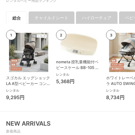
レンタルベビー用品ランキング
チャイルドシート
ハイローチェア
ベビ
総合
nometa 授乳量機能付ベ
ビースケール BB-105 タ
ニタ(TANITA) ベビースケ
レンタル
スゴカル エッグショック
ホワイトレーベ
ール・体重計
5,368円
LA A型ベビーカー コンビ
ラ AUTO SWING
(Combi)
Long スリープ
レンタル
レンタル
コンビ(Combi)
9,295円
8,734円
チェア・ベビー
NEW ARRIVALS
新着商品