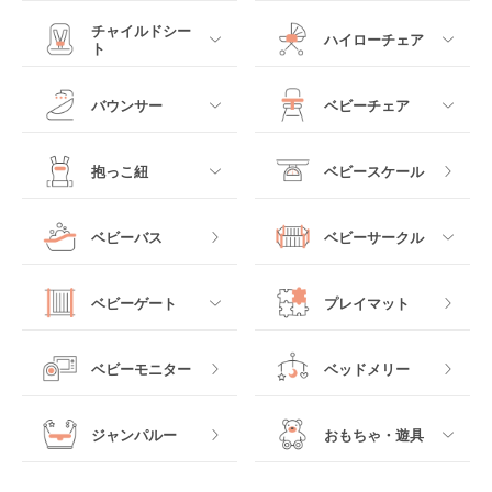
すべて
すべて
チャイルドシー
ハイローチェア
ト
ミニサイズベビーベッ
A型ベビーカー
ド
すべて
すべて
バウンサー
ベビーチェア
レギュラーサイズベビ
B型ベビーカー
ーベッド
ベビーシート
電動ハイローチェア
すべて
すべて
抱っこ紐
ベビースケール
ベッドインベッド
二人乗りベビーカー
チャイルドシート
手動ハイローチェア
電動タイプ
ハイチェア
すべて
ベビーバス
ベビーサークル
クーファン
ベビーカーその他
ジュニアシート
バウンシングタイプ
ローチェア
抱っこ紐・おんぶ紐
すべて
マットレス・布団
チャイルドシートその
ベビーゲート
プレイマット
他
ロッキングタイプ
テーブルチェア
スリング
プラスチック製
すべて
ベビーベッドその他
ベビーモニター
ベッドメリー
ヒップシート
メッシュ製
おくだけタイプ
ジャンパルー
おもちゃ・遊具
抱っこ紐その他
木製
つっぱりタイプ
すべて