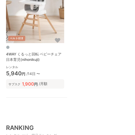
4WAY くるっと回転 ベビーチェア
日本育児(nihonikuji)
レンタル
5,940
/14日 〜
円
1,900
/月額
円
サブスク
RANKING