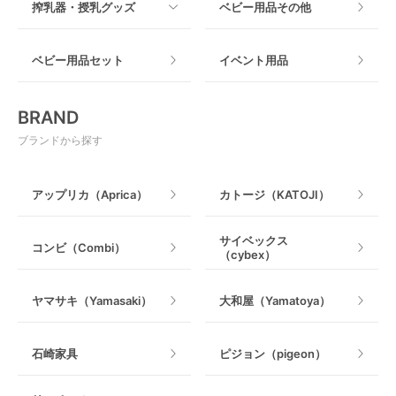
搾乳器・授乳グッズ
ベビー用品その他
マット製
ねじとめタイプ
おもちゃのサブスク
すべて
ベビー用品セット
イベント用品
おもちゃ
電動搾乳器
BRAND
ベビージム
授乳グッズ・ママ用品
ブランドから探す
手押し車・歩行器
アップリカ（Aprica）
カトージ（KATOJI）
乗用玩具・乗り物
サイベックス
コンビ（Combi）
（cybex）
室内遊具
ヤマサキ（Yamasaki）
大和屋（Yamatoya）
石崎家具
ピジョン（pigeon）