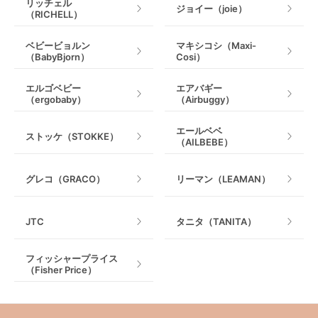
リッチェル
ジョイー（joie）
（RICHELL）
ベビービョルン
マキシコシ（Maxi-
（BabyBjorn）
Cosi）
エルゴベビー
エアバギー
（ergobaby）
（Airbuggy）
エールベベ
ストッケ（STOKKE）
（AILBEBE）
グレコ（GRACO）
リーマン（LEAMAN）
JTC
タニタ（TANITA）
フィッシャープライス
（Fisher Price）