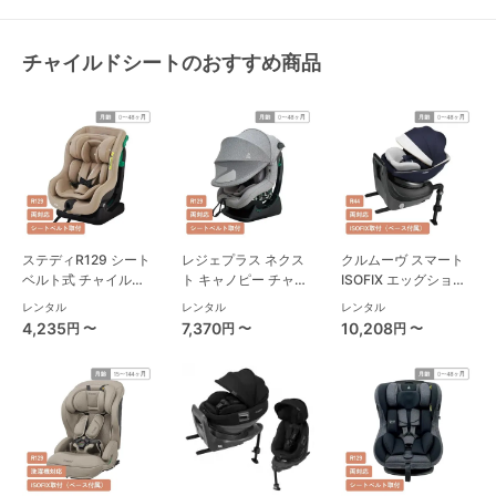
チャイルドシートのおすすめ商品
ステディR129 シート
レジェプラス ネクス
クルムーヴ スマート
ベルト式 チャイルド
ト キャノピー チャイ
ISOFIX エッグショッ
シート ジョイー(joie)
ルドシート 西松屋
ク JL-590 コンビ
レンタル
レンタル
レンタル
(Combi) チャイルド
4,235
7,370
10,208
円 〜
円 〜
円 〜
シート