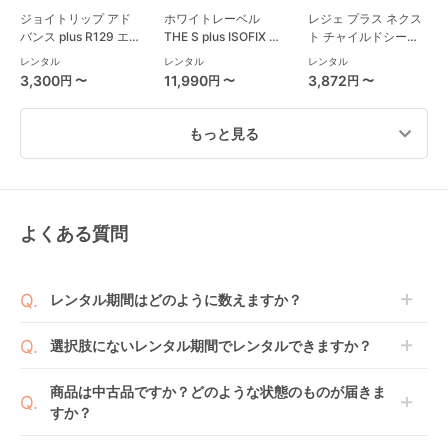
ジョイトリップ アド
ホワイトレーベル
レジェ プラス ネクス
バンス plus R129 エ
THE S plus ISOFIX エ
ト チャイルドシート
ッグショック SC チャ
ッグショック ZC-750
西松屋
レンタル
レンタル
レンタル
イルドシート コンビ
チャイルドシート コ
3,300
11,990
3,872
円 〜
円 〜
円 〜
(Combi)
ンビ(Combi)
もっと見る
よくある質問
レジェプラス スマー
クラウド G i-Size ベ
THE S premium
トエンジェル
ース付き チャイルド
R129 エッグショック
(SmartAngel) チャイ
シート サイベックス
VA チャイルドシート
レンタル
レンタル
レンタル
レンタル期間はどのように数えますか？
ルドシート
(cybex)
コンビ(Combi)
5,907
4,290
8,866
円 〜
円 〜
円 〜
商品到着日を0日目と起算し、到着日の翌日から利用
選択肢にないレンタル期間でレンタルできますか？
開始日1日目となります。
1ヶ月レンタルなら30日間として、レンタル契約終了
ご注文後にレンタル延長していただくことでご希望期
商品は中古品ですか？どのような状態のものが届きま
日までに配送業者（佐川急便）に商品の引渡しとなり
間の利用が可能です。
すか？
ます。
例えば4ヶ月の場合、3ヶ月レンタル＋1ヶ月延長とし
てご利用いただくか、もしくは6ヶ月レンタルご注文
商品によっては「新品」と「リユース品」を選べるも