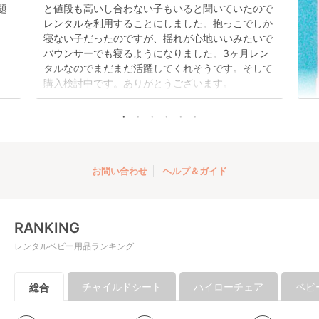
題
と値段も高いし合わない子もいると聞いていたので
レンタルを利用することにしました。抱っこでしか
クルムーヴ ロング
寝ない子だったのですが、揺れが心地いいみたいで
R129 エッグショック
バウンサーでも寝るようになりました。3ヶ月レン
EA チャイルドシート
レンタル
タルなのでまだまだ活躍してくれそうです。そして
コンビ(Combi)
4,576
円 〜
購入検討中です。ありがとうございます。
お問い合わせ
ヘルプ＆ガイド
RANKING
レンタルベビー用品ランキング
チャイルドシート
ハイローチェア
ベビ
総合