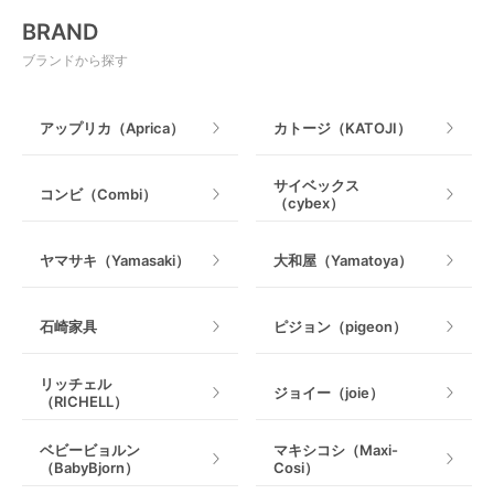
電動搾乳器
BRAND
ベビージム
授乳グッズ・ママ用品
ブランドから探す
手押し車・歩行器
アップリカ（Aprica）
カトージ（KATOJI）
乗用玩具・乗り物
サイベックス
コンビ（Combi）
（cybex）
室内遊具
ヤマサキ（Yamasaki）
大和屋（Yamatoya）
石崎家具
ピジョン（pigeon）
リッチェル
ジョイー（joie）
（RICHELL）
ベビービョルン
マキシコシ（Maxi-
（BabyBjorn）
Cosi）