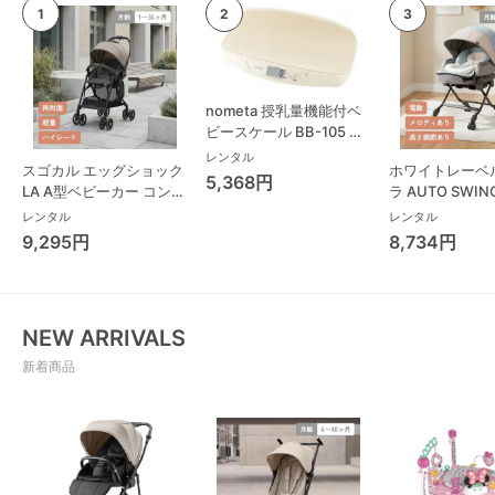
nometa 授乳量機能付ベ
ビースケール BB-105 タ
ニタ(TANITA) ベビースケ
レンタル
スゴカル エッグショック
ホワイトレーベ
ール・体重計
5,368円
LA A型ベビーカー コンビ
ラ AUTO SWING
(Combi)
Long スリープ
レンタル
レンタル
コンビ(Combi)
9,295円
8,734円
チェア・ベビー
NEW ARRIVALS
新着商品