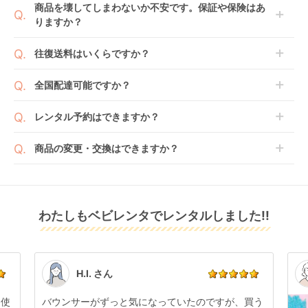
商品を壊してしまわないか不安です。保証や保険はあ
の上で、早期にご返却ください。
のもございます。
りますか？
アイ ピボット 360 (i-
アイアーク 360 ジョ
ホワイトレーベル
新品商品はメーカーから仕入れた状態のものをお送り
Pivot 360) チャイル
イー(joie) チャイルド
THE S ISOFIX エッグ
します。商品によっては入荷後に開封し組み立て及び
ベビレンタでは「安心補償オプション」をご用意して
ドシート ジョイー
シート
ショック ZC-720 チ
往復送料はいくらですか？
レンタル
レンタル
レンタル
走行テストを行う場合がございます。
おります。
(joie)
ャイルドシート コン
4,477
3,993
5,555
円 〜
円 〜
円 〜
また、新品商品はご注文後にメーカーからお取り寄せ
ご注文時に商品と一緒にカートへ入れ安心補償オプシ
ビ(Combi)
送料は商品サイズによって異なります。商品をカート
全国配達可能ですか？
となる場合がございます。その際、メーカーの都合に
ョンをご購入ください。
へ入れ、カートページから住所を入力すると送料が確
よっては、表示されているお届け予定日よりも遅れる
２つのプランごとに補償内容は異なります。
認いただけます。
沖縄・離島をのぞくどこでも配送いたします。
場合や、在庫切れによりご注文をキャンセルさせてい
レンタル予約はできますか？
詳しくは
こちら
をご確認ください。
※空港への配達はご対応できかねますのであらかじめ
ただく場合がございます。あらかじめご了承くださ
ご了承ください。
ベビレンタでは配送日を180日後のお日にちまで指定
い。
商品の変更・交換はできますか？
可能ですので、商品のご注文時にご希望のお日にちに
※万が一キャンセルとなった場合には、代金は全額ご
配送日指定をしてください。レンタル開始日は到着日
発送前に限り可能です。
返金いたします。
の翌日となります。
クルット R ザ・ファ
ターンレジェネクスト
シローナ T i-Size サ
通常、商品到着日の5日前には発送準備が完了してお
ースト 2 エールベベ
キャノピー 西松屋
イベックス(cybex)
りますので、それ以降の受付は出来かねます。
リユース品は返却された商品を点検・クリーニングし
(AILBEBE) チャイル
(NISHIMATSUYA) チ
レンタル
わたしもベビレンタでレンタルしました!!
また、レンタル期間の変更も商品発送前であれば変更
レンタル
レンタル
てお届けしております。そのため、小さなキズや使用
ドシート
ャイルドシート
5,445
3,630
4,631
円 〜
円 〜
円 〜
可能です。
感はございますが、故障や大きなキズ、シミなどのリ
商品やレンタル期間の変更は
こちら
からご連絡くださ
ペアできないものは除き、お客様にお出ししていま
い。
す。
点検清掃については
こちら
もご確認ください。
H.I. さん
日使
バウンサーがずっと気になっていたのですが、買う