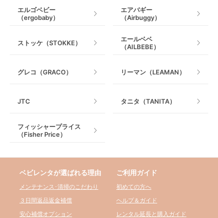
エルゴベビー
エアバギー
（ergobaby）
（Airbuggy）
エールベベ
ストッケ（STOKKE）
（AILBEBE）
グレコ（GRACO）
リーマン（LEAMAN）
JTC
タニタ（TANITA）
フィッシャープライス
（Fisher Price）
ベビレンタが選ばれる理由
ご利用ガイド
メンテナンス･清掃のこだわり
初めての方へ
３日間返品返金補償
ヘルプ＆ガイド
安心補償オプション
レンタル延長と購入ガイド