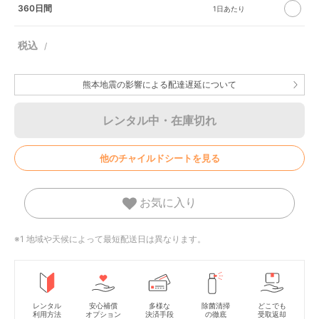
360日間
熊本地震の影響による配達遅延について
レンタル中・在庫切れ
他のチャイルドシートを見る
お気に入り
※1 地域や天候によって最短配送日は異なります。
レンタル
安心補償
多様な
除菌清掃
どこでも
利用方法
オプション
決済手段
の徹底
受取返却