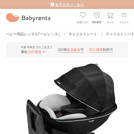
夏季休業のご案内
お気に入り
閲覧履歴
カート
メニュー
ベビー用品レンタル｢ベビレンタ｣
チャイルドシート
チャイルドシー
午前10時までのご注文で
3日間
返品返金
可
安心補償
利用可
最短
当日発送
※1