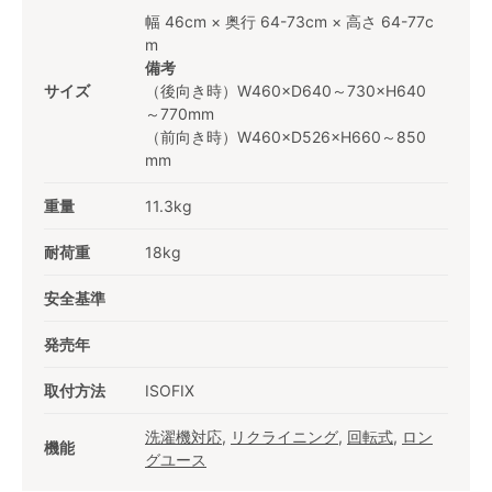
幅 46cm × 奥行 64-73cm × 高さ 64-77c
m
備考
サイズ
（後向き時）W460×D640～730×H640
～770mm
（前向き時）W460×D526×H660～850
mm
重量
11.3kg
耐荷重
18kg
安全基準
発売年
取付方法
ISOFIX
洗濯機対応
,
リクライニング
,
回転式
,
ロン
機能
グユース