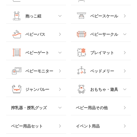
レギュラーサイズベビ
B型ベビーカー
ーベッド
ベビーシート
電動ハイローチェア
すべて
すべて
抱っこ紐
ベビースケール
ベッドインベッド
二人乗りベビーカー
チャイルドシート
手動ハイローチェア
電動タイプ
ハイチェア
すべて
ベビーバス
ベビーサークル
クーファン
ベビーカーその他
ジュニアシート
バウンシングタイプ
ローチェア
抱っこ紐・おんぶ紐
すべて
マットレス・布団
チャイルドシートその
ベビーゲート
プレイマット
他
ロッキングタイプ
テーブルチェア
スリング
プラスチック製
すべて
ベビーベッドその他
ベビーモニター
ベッドメリー
ヒップシート
メッシュ製
おくだけタイプ
ジャンパルー
おもちゃ・遊具
抱っこ紐その他
木製
つっぱりタイプ
すべて
搾乳器・授乳グッズ
ベビー用品その他
マット製
ねじとめタイプ
おもちゃのサブスク
すべて
ベビー用品セット
イベント用品
おもちゃ