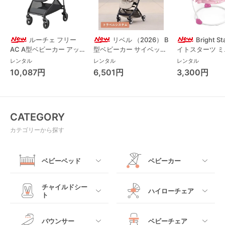
ルーチェ フリー
リベル （2026） B
Bright S
AC A型ベビーカー アッ
型ベビーカー サイベック
イトスターツ 
プリカ(Aprica) A型ベビ
ス(cybex)
ス フォーエバー
レンタル
レンタル
レンタル
ーカー アップリカ
レンド ジャンパ
10,087円
6,501円
3,300円
(Aprica)
パルー キッズツ
(Kids2)
CATEGORY
カテゴリーから探す
ベビーベッド
ベビーカー
すべて
すべて
チャイルドシー
ハイローチェア
ト
ミニサイズベビーベッ
A型ベビーカー
ド
すべて
すべて
バウンサー
ベビーチェア