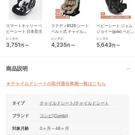
スマートキャリー ベ
ステディR129 シート
ベビーシート ジェム
ビーシート 日本育児
ベルト式 チャイルド
ジョイー(joie) ベビー
シート ジョイー(joie)
シート
レンタル
レンタル
レンタル
3,751
4,235
5,643
円 〜
円 〜
円 〜
商品説明
★チャイルドシートの取付適合車種一覧はこちら
タイプ
チャイルドシート/チャイルドシート
ブランド
コンビ(Combi)
対象月齢
0ヶ月～48ヶ月