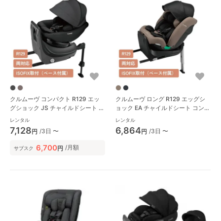
クルムーヴ コンパクト R129 エッ
クルムーヴ ロング R129 エッグシ
グショック JS チャイルドシート コ
ョック EA チャイルドシート コンビ
ンビ(Combi)
(Combi)
レンタル
レンタル
7,128
6,864
/3日 〜
/3日 〜
円
円
6,700
/月額
円
サブスク