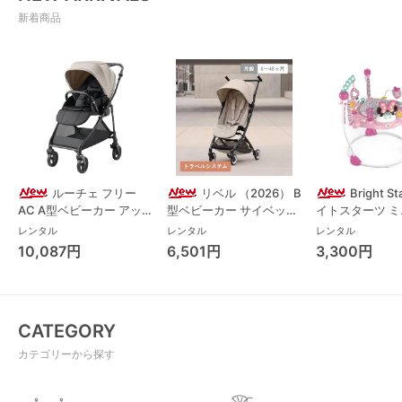
新着商品
ルーチェ フリー
リベル （2026） B
Bright S
AC A型ベビーカー アッ
型ベビーカー サイベック
イトスターツ 
プリカ(Aprica) A型ベビ
ス(cybex)
ス フォーエバー
レンタル
レンタル
レンタル
ーカー アップリカ
レンド ジャンパ
10,087円
6,501円
3,300円
(Aprica)
パルー キッズツ
(Kids2)
CATEGORY
カテゴリーから探す