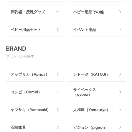
つっぱりタイプ
すべて
搾乳器・授乳グッズ
ベビー用品その他
マット製
ねじとめタイプ
おもちゃのサブスク
すべて
ベビー用品セット
イベント用品
おもちゃ
電動搾乳器
BRAND
ベビージム
授乳グッズ・ママ用品
ブランドから探す
手押し車・歩行器
アップリカ（Aprica）
カトージ（KATOJI）
乗用玩具・乗り物
サイベックス
コンビ（Combi）
（cybex）
室内遊具
ヤマサキ（Yamasaki）
大和屋（Yamatoya）
石崎家具
ピジョン（pigeon）