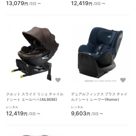
(AILBEBE)
13,079
12,419
/3日 〜
/3日 〜
円
円
クルット スライド リシェ チャイル
デュアルフィックス プラス チャイ
ドシート エールベベ(AILBEBE)
ルドシート レーマー(Romer)
レンタル
レンタル
12,419
9,603
/3日 〜
/3日 〜
円
円