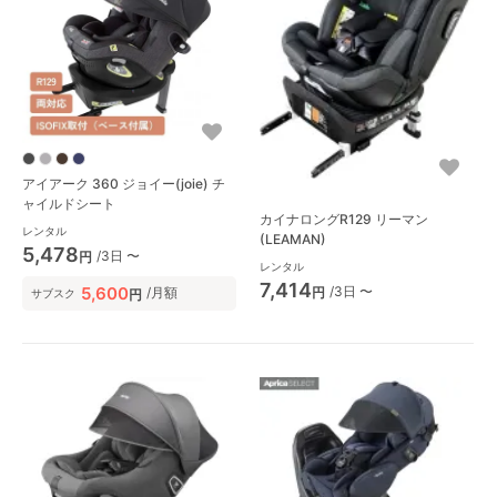
アイアーク 360 ジョイー(joie) チ
ャイルドシート
カイナロングR129 リーマン
レンタル
(LEAMAN)
5,478
/3日 〜
円
レンタル
7,414
/3日 〜
5,600
円
/月額
円
サブスク