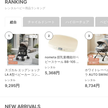
RANKING
レンタルベビー用品ランキング
チャイルドシート
ハイローチェア
ベビ
総合
nometa 授乳量機能付ベ
ビースケール BB-105 タ
ニタ(TANITA) ベビースケ
レンタル
スゴカル エッグショック
ホワイトレーベ
ール・体重計
5,368円
LA A型ベビーカー コンビ
ラ AUTO SWING
(Combi)
Long スリープ
レンタル
レンタル
コンビ(Combi)
9,295円
8,734円
チェア・ベビー
NEW ARRIVALS