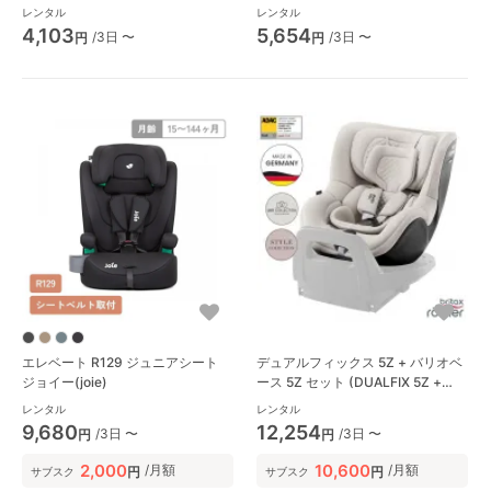
(joie)
レンタル
レンタル
4,103
5,654
/3日 〜
/3日 〜
円
円
エレベート R129 ジュニアシート
デュアルフィックス 5Z + バリオベ
ジョイー(joie)
ース 5Z セット (DUALFIX 5Z +
VARIO BASE 5Z) チャイルドシート
レンタル
レンタル
ブリタックス(BRITAX)
9,680
12,254
/3日 〜
/3日 〜
円
円
2,000
10,600
/月額
/月額
円
円
サブスク
サブスク