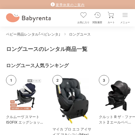
夏季休業のご案内
お気に入り
閲覧履歴
カート
メニュー
ベビー用品レンタル｢ベビレンタ｣
ロングユース
ロングユースのレンタル商品一覧
ロングユース人気ランキング
クルムーヴ スマート
クルット R ザ・ファ
ISOFIX エッグショック
スト 2 エールベベ
JL-590 コンビ(Combi)
(AILBEBE) チャイル
マイカ プロ エコ アイサ
チャイルドシート
シート
イズ マキシコシ(Maxi-