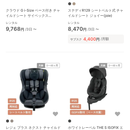
クラウド G i-Size ベース付き チャ
ステディR129 シートベルト式 チャ
イルドシート サイベックス
イルドシート ジョイー(joie)
(cybex)
レンタル
レンタル
9,768
8,470
/3日 〜
/3日 〜
円
円
4,400
/月額
円
サブスク
レジェ プラス ネクスト チャイルド
ホワイトレーベル THE S ISOFIX エ