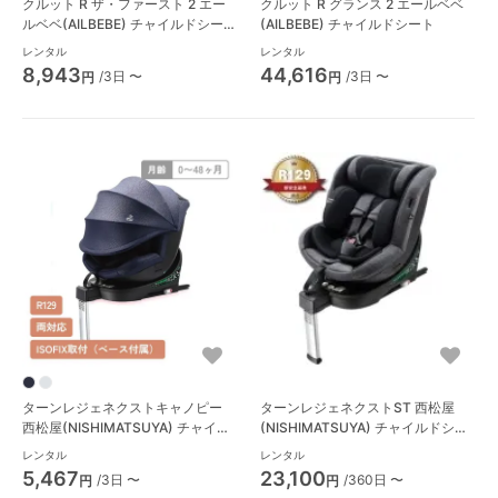
クルット R ザ・ファースト 2 エー
クルット R グランス 2 エールベベ
ルベベ(AILBEBE) チャイルドシー
(AILBEBE) チャイルドシート
ト
レンタル
レンタル
8,943
44,616
/3日 〜
/3日 〜
円
円
ターンレジェネクストキャノピー
ターンレジェネクストST 西松屋
西松屋(NISHIMATSUYA) チャイル
(NISHIMATSUYA) チャイルドシー
ドシート
ト
レンタル
レンタル
5,467
23,100
/3日 〜
/360日 〜
円
円