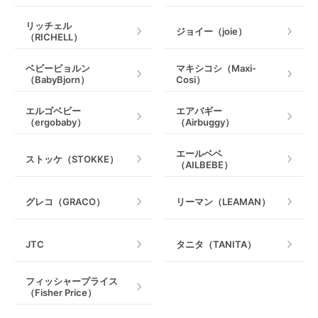
リッチェル
ジョイー（joie）
（RICHELL）
ベビービョルン
マキシコシ（Maxi-
（BabyBjorn）
Cosi）
エルゴベビー
エアバギー
（ergobaby）
（Airbuggy）
エールベベ
ストッケ（STOKKE）
（AILBEBE）
グレコ（GRACO）
リーマン（LEAMAN）
JTC
タニタ（TANITA）
フィッシャープライス
（Fisher Price）