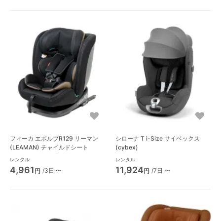
フィーカ エボルブR129 リーマン
シローナ T i-Size サイベックス
(LEAMAN) チャイルドシート
(cybex)
レンタル
レンタル
4,961
11,924
/3日 〜
/7日 〜
円
円