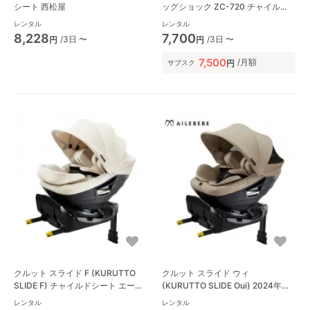
シート 西松屋
ッグショック ZC-720 チャイルド
シート コンビ(Combi)
レンタル
レンタル
8,228
7,700
/3日 〜
/3日 〜
円
円
7,500
/月額
円
サブスク
クルット スライド F (KURUTTO
クルット スライド ウィ
SLIDE F) チャイルドシート エール
(KURUTTO SLIDE Oui) 2024年モ
ベベ(AILBEBE)
デル チャイルドシート エールベベ
レンタル
レンタル