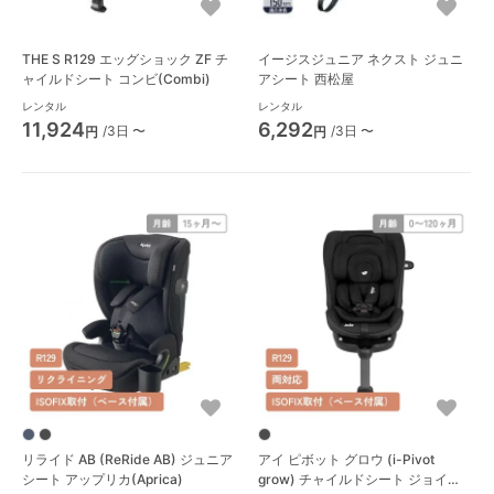
THE S R129 エッグショック ZF チ
イージスジュニア ネクスト ジュニ
ャイルドシート コンビ(Combi)
アシート 西松屋
レンタル
レンタル
11,924
6,292
/3日 〜
/3日 〜
円
円
リライド AB (ReRide AB) ジュニア
アイ ピボット グロウ (i-Pivot
シート アップリカ(Aprica)
grow) チャイルドシート ジョイー