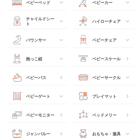
ベビーベッド
ベビーカー
すべて
すべて
チャイルドシー
ハイローチェア
ト
ミニサイズベビーベッ
A型ベビーカー
ド
すべて
すべて
バウンサー
ベビーチェア
レギュラーサイズベビ
B型ベビーカー
ーベッド
ベビーシート
電動ハイローチェア
すべて
すべて
抱っこ紐
ベビースケール
ベッドインベッド
二人乗りベビーカー
チャイルドシート
手動ハイローチェア
電動タイプ
ハイチェア
すべて
ベビーバス
ベビーサークル
クーファン
ベビーカーその他
ジュニアシート
バウンシングタイプ
ローチェア
抱っこ紐・おんぶ紐
すべて
マットレス・布団
チャイルドシートその
ベビーゲート
プレイマット
他
ロッキングタイプ
テーブルチェア
スリング
プラスチック製
すべて
ベビーベッドその他
ベビーモニター
ベッドメリー
ヒップシート
メッシュ製
おくだけタイプ
ジャンパルー
おもちゃ・遊具
抱っこ紐その他
木製