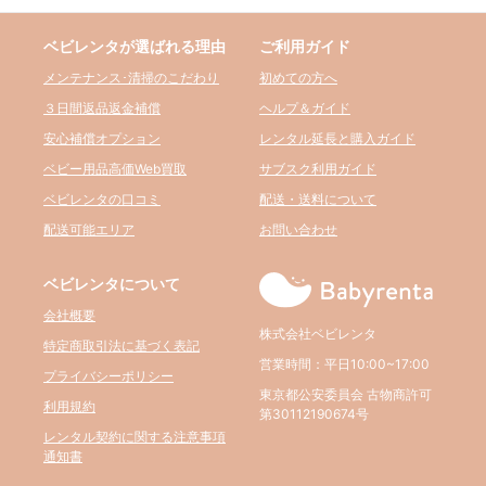
ベビレンタが選ばれる理由
ご利用ガイド
メンテナンス･清掃のこだわり
初めての方へ
３日間返品返金補償
ヘルプ＆ガイド
安心補償オプション
レンタル延長と購入ガイド
ベビー用品高価Web買取
サブスク利用ガイド
ベビレンタの口コミ
配送・送料について
配送可能エリア
お問い合わせ
ベビレンタについて
会社概要
株式会社ベビレンタ
特定商取引法に基づく表記
営業時間：平日10:00~17:00
プライバシーポリシー
東京都公安委員会 古物商許可
利用規約
第30112190674号
レンタル契約に関する注意事項
通知書