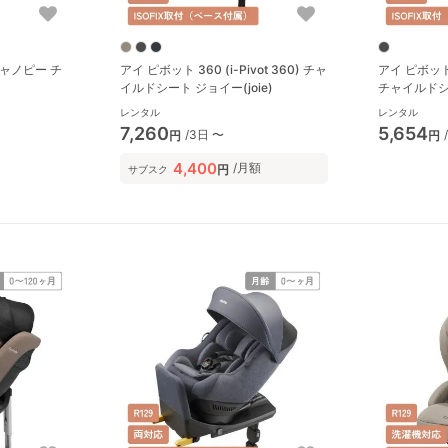
ャノピー チ
アイ ピボット 360 (i-Pivot 360) チャ
アイ ピボット グ
イルドシート ジョイー(joie)
チャイルドシー
レンタル
レンタル
7,260
5,654
/3日 〜
円
円
4,400
/月額
円
サブスク