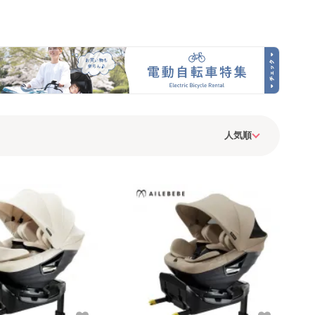
omer)
シート 西松屋
シート ジョイー(joie)