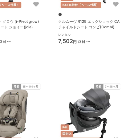
ロウ (i-Pivot grow)
クルムーヴ R129 エッグショック CA
ト ジョイー(joie)
チャイルドシート コンビ(Combi)
レンタル
7,502
/3日 〜
/3日 〜
円