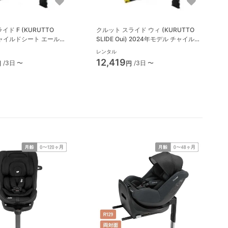
イド F (KURUTTO
クルット スライド ウィ (KURUTTO
) チャイルドシート エールベ
SLIDE Oui) 2024年モデル チャイルド
)
シート エールベベ(AILBEBE)
レンタル
12,419
/3日 〜
/3日 〜
円
円