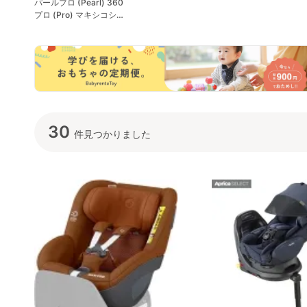
パールプロ (Pearl) 360
カ(aprica)
ト ジョイー(joi
プロ (Pro) マキシコシ
(Maxi-Cosi)
30
件見つかりました