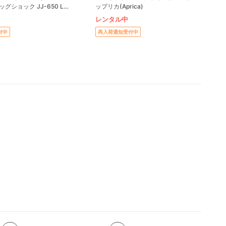
エッグショック JJ-650 Ltd
ップリカ(Aprica)
ト コンビ(Combi)
レンタル中
付中
再入荷通知受付中