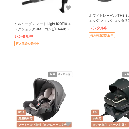
ホワイトレーベル THE S Ai
エッグショック ロッタ Z
クルムーヴ スマート Light ISOFIX エ
ンホンポ共同開発商品） 
レンタル中
ッグショック JM コンビ(Combi) チ
(Combi) チャイルドシート
ャイルドシート
再入荷通知受付中
レンタル中
再入荷通知受付中