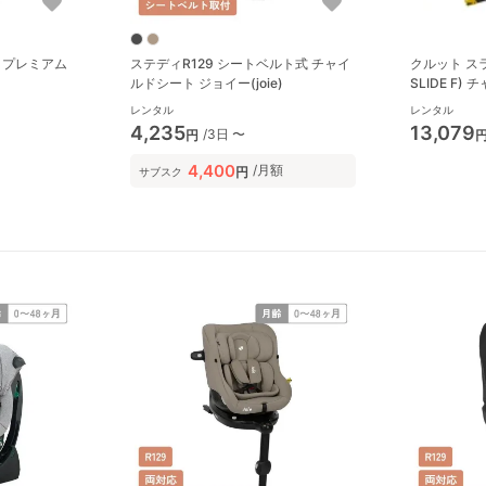
 プレミアム
ステディR129 シートベルト式 チャイ
クルット スラ
ルドシート ジョイー(joie)
SLIDE F
ベ(AILBEBE
レンタル
レンタル
4,235
13,079
/3日 〜
円
4,400
/月額
円
サブスク