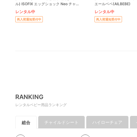
ル) ISOFIX エッグショック Neo チャ
エールベベ(AILBEBE)
イルドシート コンビ(Combi)
レンタル中
レンタル中
再入荷通知受付中
再入荷通知受付中
RANKING
レンタルベビー用品ランキング
チャイルドシート
ハイローチェア
総合