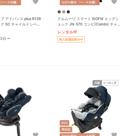
 アドバンス plus R129
クルムーヴ スマート ISOFIX エッグシ
ク SC チャイルドシート
ョック JN-570 コンビ(Combi) チャ
i)
イルドシート
レンタル中
/3日 〜
再入荷通知受付中