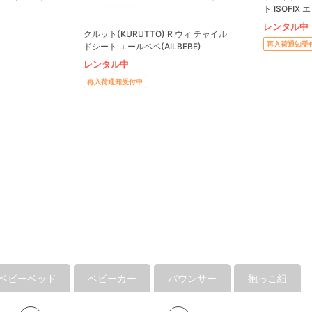
ト ISOFIX 
チャイルドシー
レンタル中
クルット(KURUTTO) R ウィ チャイル
再入荷通知受
ドシート エールベベ(AILBEBE)
レンタル中
再入荷通知受付中
ベビーベッド
ベビーカー
バウンサー
抱っこ紐