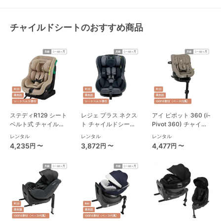
チャイルドシートのおすすめ商品
ステディR129 シート
レジェ プラス ネクス
アイ ピボット 360 (i-
ベルト式 チャイルド
ト チャイルドシート
Pivot 360) チャイル
シート ジョイー(joie)
西松屋
ドシート ジョイー
レンタル
レンタル
レンタル
(joie)
4,235
3,872
4,477
円 〜
円 〜
円 〜