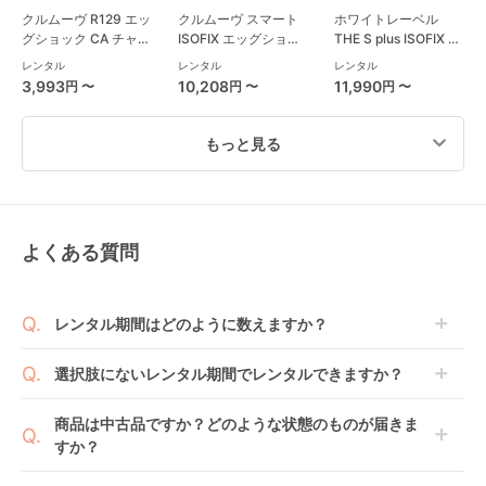
クルムーヴ R129 エッ
クルムーヴ スマート
ホワイトレーベル
グショック CA チャイ
ISOFIX エッグショッ
THE S plus ISOFIX エ
ルドシート コンビ
ク JL-590 コンビ
ッグショック ZC-750
レンタル
レンタル
レンタル
(Combi)
(Combi) チャイルド
チャイルドシート コ
3,993
10,208
11,990
円 〜
円 〜
円 〜
シート
ンビ(Combi)
もっと見る
よくある質問
ターンレジェネクスト
フラディア グロウ
クルムーヴ ロング
ST 西松屋
ISOFIX セーフティー
R129 エッグショック
(NISHIMATSUYA) チ
プラス プレミアム AB
EA チャイルドシート
レンタル
レンタル
レンタル
レンタル期間はどのように数えますか？
ャイルドシート
チャイルドシート ア
コンビ(Combi)
3,652
8,580
4,576
円 〜
円 〜
円 〜
ップリカ(Aprica)
商品到着日を0日目と起算し、到着日の翌日から利用
選択肢にないレンタル期間でレンタルできますか？
開始日1日目となります。
1ヶ月レンタルなら30日間として、レンタル契約終了
ご注文後にレンタル延長していただくことでご希望期
商品は中古品ですか？どのような状態のものが届きま
日までに配送業者（佐川急便）に商品の引渡しとなり
間の利用が可能です。
すか？
ます。
例えば4ヶ月の場合、3ヶ月レンタル＋1ヶ月延長とし
てご利用いただくか、もしくは6ヶ月レンタルご注文
商品によっては「新品」と「リユース品」を選べるも