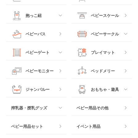
レギュラーサイズベビ
B型ベビーカー
ーベッド
ベビーシート
電動ハイローチェア
すべて
すべて
抱っこ紐
ベビースケール
ベッドインベッド
二人乗りベビーカー
チャイルドシート
手動ハイローチェア
電動タイプ
ハイチェア
すべて
ベビーバス
ベビーサークル
クーファン
ベビーカーその他
ジュニアシート
バウンシングタイプ
ローチェア
抱っこ紐・おんぶ紐
すべて
マットレス・布団
チャイルドシートその
ベビーゲート
プレイマット
他
ロッキングタイプ
テーブルチェア
スリング
プラスチック製
すべて
ベビーベッドその他
ベビーモニター
ベッドメリー
ヒップシート
メッシュ製
おくだけタイプ
ジャンパルー
おもちゃ・遊具
抱っこ紐その他
木製
つっぱりタイプ
すべて
搾乳器・授乳グッズ
ベビー用品その他
マット製
ねじとめタイプ
おもちゃのサブスク
すべて
ベビー用品セット
イベント用品
おもちゃ
電動搾乳器