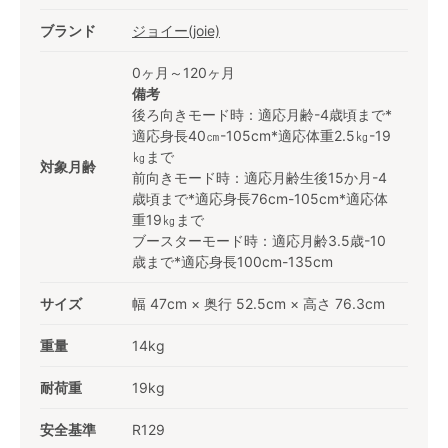
ブランド
ジョイー(joie)
0ヶ月～120ヶ月
備考
後ろ向きモード時：適応月齢-4歳頃まで*
適応身長40㎝-105cm*適応体重2.5㎏-19
㎏まで
対象月齢
前向きモード時：適応月齢生後15か月-4
歳頃まで*適応身長76cm-105cm*適応体
重19㎏まで
ブースターモード時：適応月齢3.5歳-10
歳まで*適応身長100cm-135cm
サイズ
幅 47cm × 奥行 52.5cm × 高さ 76.3cm
重量
14kg
耐荷重
19kg
安全基準
R129