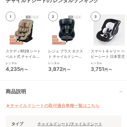
チャイルドシートの レンタルランキング
ステディR129 シート
レジェ プラス ネクス
スマートキャリー ベ
ベルト式 チャイルド
ト チャイルドシート
ビーシート 日本育児
シート ジョイー(joie)
西松屋
レンタル
レンタル
レンタル
4,235
3,872
3,751
円 〜
円 〜
円 〜
商品説明
★チャイルドシートの取付適合車種一覧はこちら
タイプ
チャイルドシート/チャイルドシート