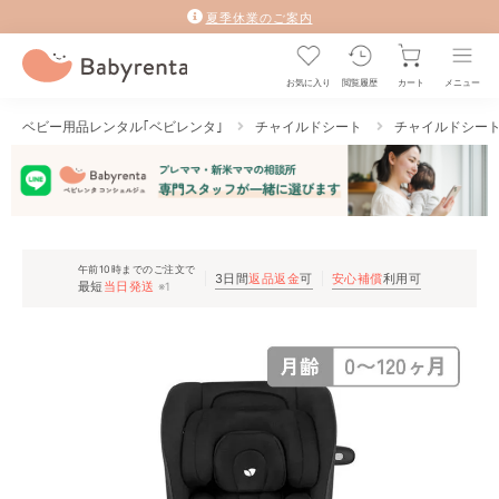
夏季休業のご案内
お気に入り
閲覧履歴
カート
メニュー
ベビー用品レンタル｢ベビレンタ｣
チャイルドシート
チャイルドシー
午前10時までのご注文で
3日間
返品返金
可
安心補償
利用可
最短
当日発送
※1