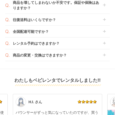
商品を壊してしまわないか不安です。保証や保険はあ
の上で、早期にご返却ください。
のもございます。
りますか？
ジョイトリップ アド
レジェプラス ネクス
アイアーク 360 ジョ
新品商品はメーカーから仕入れた状態のものをお送り
バンス plus R129 エ
ト キャノピー チャイ
イー(joie) チャイルド
します。商品によっては入荷後に開封し組み立て及び
ベビレンタでは「安心補償オプション」をご用意して
ッグショック SC チャ
ルドシート 西松屋
シート
往復送料はいくらですか？
レンタル
レンタル
レンタル
走行テストを行う場合がございます。
おります。
イルドシート コンビ
3,300
7,370
3,993
円 〜
円 〜
円 〜
また、新品商品はご注文後にメーカーからお取り寄せ
ご注文時に商品と一緒にカートへ入れ安心補償オプシ
(Combi)
送料は商品サイズによって異なります。商品をカート
全国配達可能ですか？
となる場合がございます。その際、メーカーの都合に
ョンをご購入ください。
へ入れ、カートページから住所を入力すると送料が確
よっては、表示されているお届け予定日よりも遅れる
２つのプランごとに補償内容は異なります。
認いただけます。
沖縄・離島をのぞくどこでも配送いたします。
場合や、在庫切れによりご注文をキャンセルさせてい
レンタル予約はできますか？
詳しくは
こちら
をご確認ください。
※空港への配達はご対応できかねますのであらかじめ
ただく場合がございます。あらかじめご了承くださ
ご了承ください。
ベビレンタでは配送日を180日後のお日にちまで指定
い。
商品の変更・交換はできますか？
可能ですので、商品のご注文時にご希望のお日にちに
※万が一キャンセルとなった場合には、代金は全額ご
配送日指定をしてください。レンタル開始日は到着日
発送前に限り可能です。
返金いたします。
の翌日となります。
クルムーヴ コンパク
クルリラ プラス ライ
ホワイトレーベル
通常、商品到着日の5日前には発送準備が完了してお
ト R129 エッグショッ
ト AB チャイルドシー
THE S ISOFIX エッグ
りますので、それ以降の受付は出来かねます。
リユース品は返却された商品を点検・クリーニングし
ク JS チャイルドシー
ト アップリカ
ショック ZC-720 チ
レンタル
わたしもベビレンタでレンタルしました!!
また、レンタル期間の変更も商品発送前であれば変更
レンタル
レンタル
てお届けしております。そのため、小さなキズや使用
ト コンビ(Combi)
(Aprica)
ャイルドシート コン
4,499
4,125
5,555
円 〜
円 〜
円 〜
可能です。
感はございますが、故障や大きなキズ、シミなどのリ
ビ(Combi)
商品やレンタル期間の変更は
こちら
からご連絡くださ
ペアできないものは除き、お客様にお出ししていま
い。
す。
点検清掃については
こちら
もご確認ください。
H.I. さん
日使
バウンサーがずっと気になっていたのですが、買う