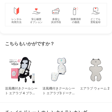
レンタル
安心補償
多様な
除菌清掃
どこでも
利用方法
オプション
決済手段
の徹底
受取返却
こちらもいかがですか？
送風機付きクールシー
送風機付きクールシー
エアラブ ウォーム 2
ト エアラブ 4 プラス
ト エアラブ3 ドーナ
ロリポップ
ツ