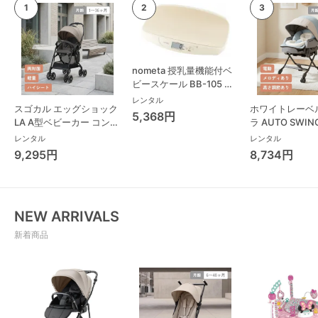
nometa 授乳量機能付ベ
ビースケール BB-105 タ
ニタ(TANITA) ベビースケ
レンタル
スゴカル エッグショック
ホワイトレーベ
ール・体重計
5,368円
LA A型ベビーカー コンビ
ラ AUTO SWING
(Combi)
Long スリープ
レンタル
レンタル
コンビ(Combi)
9,295円
8,734円
チェア・ベビー
NEW ARRIVALS
新着商品