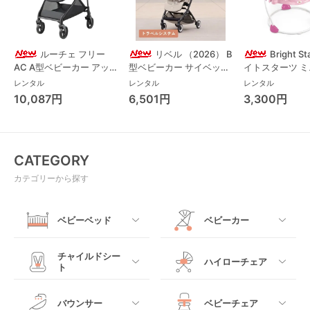
ルーチェ フリー
リベル （2026） B
Bright S
AC A型ベビーカー アッ
型ベビーカー サイベック
イトスターツ 
プリカ(Aprica) A型ベビ
ス(cybex)
ス フォーエバー
レンタル
レンタル
レンタル
ーカー アップリカ
レンド ジャンパ
10,087円
6,501円
3,300円
(Aprica)
パルー キッズツ
(Kids2)
CATEGORY
カテゴリーから探す
ベビーベッド
ベビーカー
すべて
すべて
チャイルドシー
ハイローチェア
ト
ミニサイズベビーベッ
A型ベビーカー
ド
すべて
すべて
バウンサー
ベビーチェア