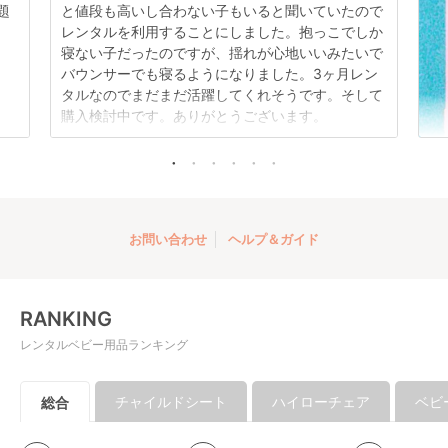
題
と値段も高いし合わない子もいると聞いていたので
レンタルを利用することにしました。抱っこでしか
折りたたみ チャイル
寝ない子だったのですが、揺れが心地いいみたいで
ドシート ISOFIX チャ
バウンサーでも寝るようになりました。3ヶ月レン
イルドシート プッパ
レンタル
タルなのでまだまだ活躍してくれそうです。そして
プポ(PUPPAPUPO)
3,960
円 〜
購入検討中です。ありがとうございます。
お問い合わせ
ヘルプ＆ガイド
RANKING
レンタルベビー用品ランキング
チャイルドシート
ハイローチェア
ベビ
総合