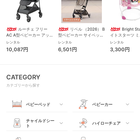
ルーチェ フリー
リベル （2026） B
Bright S
AC A型ベビーカー アッ
型ベビーカー サイベック
イトスターツ 
プリカ(Aprica) A型ベビ
ス(cybex)
ス フォーエバー
レンタル
レンタル
レンタル
ーカー アップリカ
レンド ジャンパ
10,087円
6,501円
3,300円
(Aprica)
パルー キッズツ
(Kids2)
CATEGORY
カテゴリーから探す
ベビーベッド
ベビーカー
すべて
すべて
チャイルドシー
ハイローチェア
ト
ミニサイズベビーベッ
A型ベビーカー
ド
すべて
すべて