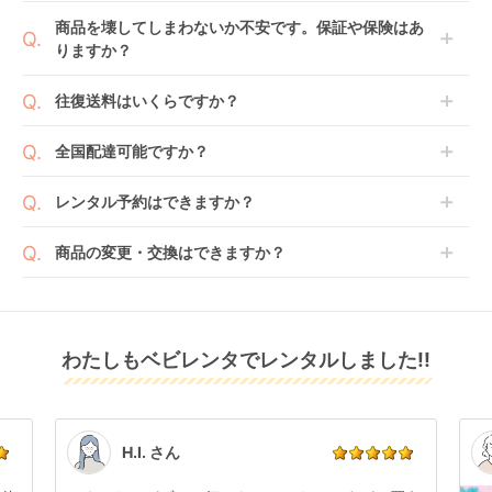
てご利用いただくか、もしくは6ヶ月レンタルご注文
商品によっては「新品」と「リユース品」を選べるも
商品を壊してしまわないか不安です。保証や保険はあ
の上で、早期にご返却ください。
のもございます。
りますか？
新品商品はメーカーから仕入れた状態のものをお送り
します。商品によっては入荷後に開封し組み立て及び
ベビレンタでは「安心補償オプション」をご用意して
往復送料はいくらですか？
走行テストを行う場合がございます。
おります。
また、新品商品はご注文後にメーカーからお取り寄せ
ご注文時に商品と一緒にカートへ入れ安心補償オプシ
送料は商品サイズによって異なります。商品をカート
全国配達可能ですか？
となる場合がございます。その際、メーカーの都合に
ョンをご購入ください。
へ入れ、カートページから住所を入力すると送料が確
よっては、表示されているお届け予定日よりも遅れる
２つのプランごとに補償内容は異なります。
認いただけます。
沖縄・離島をのぞくどこでも配送いたします。
場合や、在庫切れによりご注文をキャンセルさせてい
レンタル予約はできますか？
詳しくは
こちら
をご確認ください。
※空港への配達はご対応できかねますのであらかじめ
ただく場合がございます。あらかじめご了承くださ
ご了承ください。
ベビレンタでは配送日を180日後のお日にちまで指定
い。
商品の変更・交換はできますか？
可能ですので、商品のご注文時にご希望のお日にちに
※万が一キャンセルとなった場合には、代金は全額ご
配送日指定をしてください。レンタル開始日は到着日
発送前に限り可能です。
返金いたします。
の翌日となります。
通常、商品到着日の5日前には発送準備が完了してお
りますので、それ以降の受付は出来かねます。
リユース品は返却された商品を点検・クリーニングし
わたしもベビレンタでレンタルしました!!
また、レンタル期間の変更も商品発送前であれば変更
てお届けしております。そのため、小さなキズや使用
可能です。
感はございますが、故障や大きなキズ、シミなどのリ
商品やレンタル期間の変更は
こちら
からご連絡くださ
ペアできないものは除き、お客様にお出ししていま
い。
す。
点検清掃については
こちら
もご確認ください。
H.I. さん