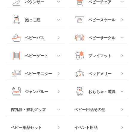
バウンサー
ベビーチェア
レギュラーサイズベビ
B型ベビーカー
ーベッド
ベビーシート
電動ハイローチェア
すべて
すべて
抱っこ紐
ベビースケール
ベッドインベッド
二人乗りベビーカー
チャイルドシート
手動ハイローチェア
電動タイプ
ハイチェア
すべて
ベビーバス
ベビーサークル
クーファン
ベビーカーその他
ジュニアシート
バウンシングタイプ
ローチェア
抱っこ紐・おんぶ紐
すべて
マットレス・布団
チャイルドシートその
ベビーゲート
プレイマット
他
ロッキングタイプ
テーブルチェア
スリング
プラスチック製
すべて
ベビーベッドその他
ベビーモニター
ベッドメリー
ヒップシート
メッシュ製
おくだけタイプ
ジャンパルー
おもちゃ・遊具
抱っこ紐その他
木製
つっぱりタイプ
すべて
搾乳器・授乳グッズ
ベビー用品その他
マット製
ねじとめタイプ
おもちゃのサブスク
すべて
ベビー用品セット
イベント用品