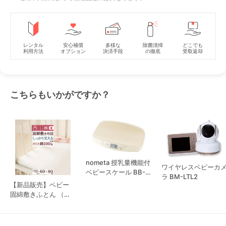
レンタル
安心補償
多様な
除菌清掃
どこでも
利用方法
オプション
決済手段
の徹底
受取返却
こちらもいかがですか？
nometa 授乳量機能付
ワイヤレスベビーカ
ベビースケール BB-
ラ BM-LTL2
105
【新品販売】ベビー
固綿敷きふとん （ミ
ニベッド用） 西川
(nishikawa)