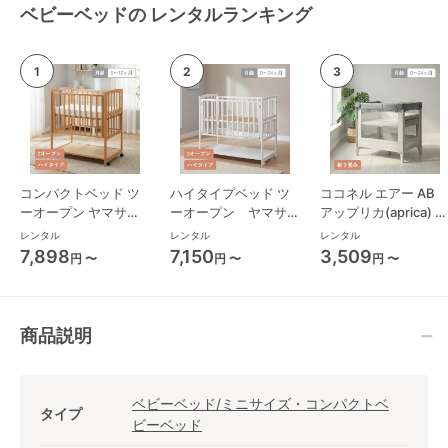
ベビーベッドの レンタルランキング
コンパクトベッド ツ
ハイタイプベッド ツ
ココネル エアー AB
ーオープン ヤマサキ
ーオープン ヤマサキ
アップリカ(aprica) ミ
(Yamasaki) ミニサイ
(Yamasaki) レギュラ
ニサイズ/コンパクト
レンタル
レンタル
レンタル
ズ/コンパクトベビー
ーサイズベビーベッド
ベビーベッド
7,898
7,150
3,509
円 〜
円 〜
円 〜
ベッド
商品説明
ベビーベッド/ミニサイズ・コンパクトベ
タイプ
ビーベッド