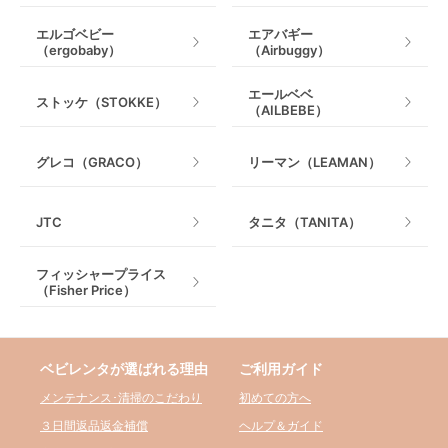
エルゴベビー
エアバギー
（ergobaby）
（Airbuggy）
エールベベ
ストッケ（STOKKE）
（AILBEBE）
グレコ（GRACO）
リーマン（LEAMAN）
JTC
タニタ（TANITA）
フィッシャープライス
（Fisher Price）
ベビレンタが選ばれる理由
ご利用ガイド
メンテナンス･清掃のこだわり
初めての方へ
３日間返品返金補償
ヘルプ＆ガイド