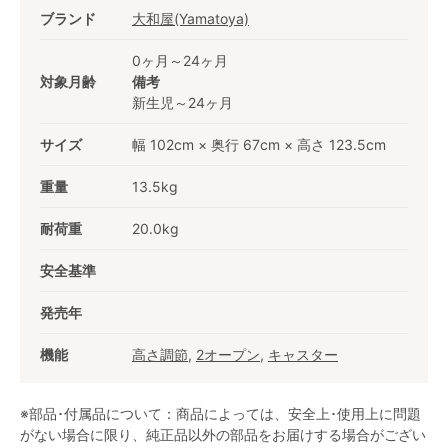
ブランド
大和屋(Yamatoya)
0ヶ月～24ヶ月
対象月齢
備考
新生児～24ヶ月
サイズ
幅 102cm × 奥行 67cm × 高さ 123.5cm
重量
13.5kg
耐荷重
20.0kg
安全基準
発売年
機能
高さ調節
,
2オープン
,
キャスター
※部品･付属品について：商品によっては、安全上･使用上に問題
がない場合に限り、純正品以外の部品をお届けする場合がござい