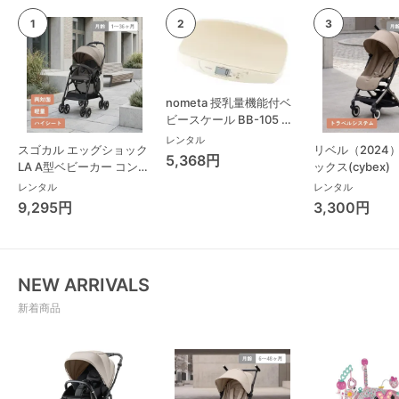
nometa 授乳量機能付ベ
ビースケール BB-105 タ
ニタ(TANITA) ベビースケ
レンタル
スゴカル エッグショック
リベル（2024
ール・体重計
5,368円
LA A型ベビーカー コンビ
ックス(cybex)
(Combi)
レンタル
レンタル
9,295円
3,300円
NEW ARRIVALS
新着商品