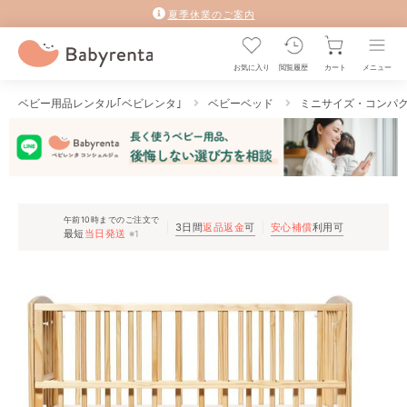
夏季休業のご案内
お気に入り
閲覧履歴
カート
メニュー
ベビー用品レンタル｢ベビレンタ｣
ベビーベッド
ミニサイズ・コンパ
午前10時までのご注文で
3日間
返品返金
可
安心補償
利用可
最短
当日発送
※1