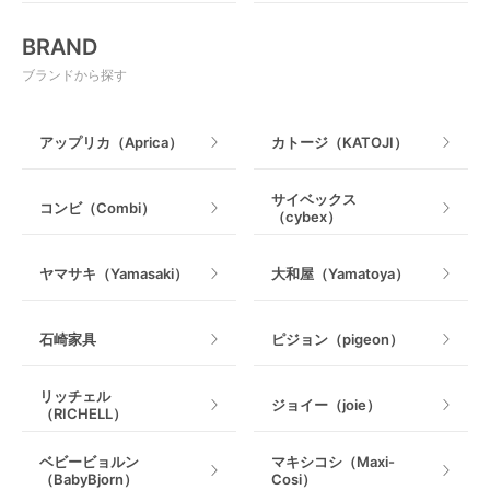
おもちゃ
電動搾乳器
BRAND
ベビージム
授乳グッズ・ママ用品
ブランドから探す
手押し車・歩行器
アップリカ（Aprica）
カトージ（KATOJI）
乗用玩具・乗り物
サイベックス
コンビ（Combi）
（cybex）
室内遊具
ヤマサキ（Yamasaki）
大和屋（Yamatoya）
石崎家具
ピジョン（pigeon）
リッチェル
ジョイー（joie）
（RICHELL）
ベビービョルン
マキシコシ（Maxi-
（BabyBjorn）
Cosi）