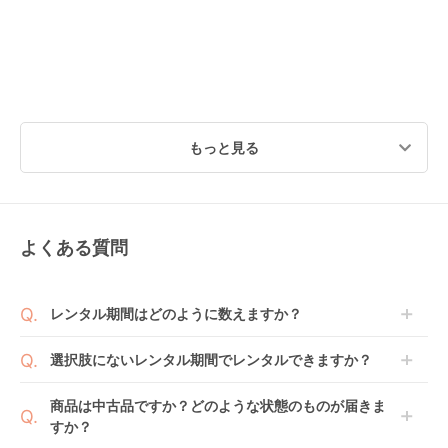
もっと見る
よくある質問
レンタル期間はどのように数えますか？
商品到着日を0日目と起算し、到着日の翌日から利用
選択肢にないレンタル期間でレンタルできますか？
開始日1日目となります。
1ヶ月レンタルなら30日間として、レンタル契約終了
ご注文後にレンタル延長していただくことでご希望期
商品は中古品ですか？どのような状態のものが届きま
日までに配送業者（佐川急便）に商品の引渡しとなり
間の利用が可能です。
すか？
ます。
例えば4ヶ月の場合、3ヶ月レンタル＋1ヶ月延長とし