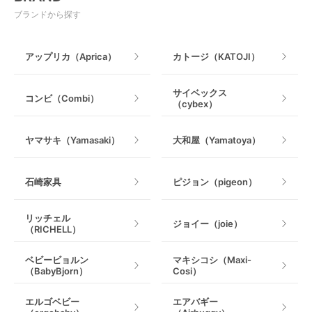
ベビージム
授乳グッズ・ママ用品
ブランドから探す
手押し車・歩行器
アップリカ（Aprica）
カトージ（KATOJI）
乗用玩具・乗り物
サイベックス
コンビ（Combi）
（cybex）
室内遊具
ヤマサキ（Yamasaki）
大和屋（Yamatoya）
石崎家具
ピジョン（pigeon）
リッチェル
ジョイー（joie）
（RICHELL）
ベビービョルン
マキシコシ（Maxi-
（BabyBjorn）
Cosi）
エルゴベビー
エアバギー