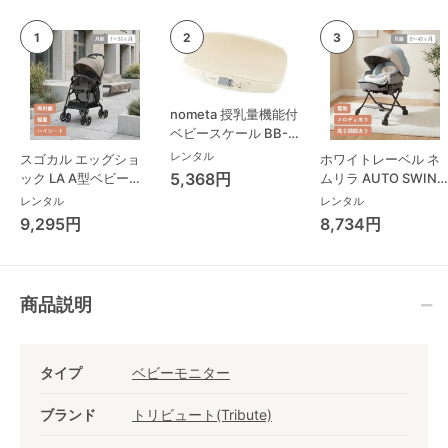
nometa 授乳量機能付
ベビースケール BB-
105 タニタ(TANITA)
レンタル
スゴカル エッグショ
ホワイトレーベル ネ
ベビースケール・体重
5,368円
ック LA A型ベビーカ
ムリラ AUTO SWING
計
ー コンビ(Combi)
BEDi Long スリープ
レンタル
レンタル
シェル EG コンビ
9,295円
8,734円
(Combi) ハイローチ
ェア・ベビーラック
商品説明
タイプ
ベビーモニター
ブランド
トリビュート(Tribute)