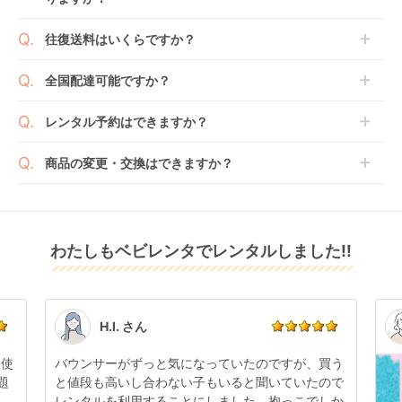
新品商品はメーカーから仕入れた状態のものをお送り
します。商品によっては入荷後に開封し組み立て及び
ベビレンタでは「安心補償オプション」をご用意して
往復送料はいくらですか？
走行テストを行う場合がございます。
おります。
また、新品商品はご注文後にメーカーからお取り寄せ
ご注文時に商品と一緒にカートへ入れ安心補償オプシ
送料は商品サイズによって異なります。商品をカート
全国配達可能ですか？
となる場合がございます。その際、メーカーの都合に
ョンをご購入ください。
へ入れ、カートページから住所を入力すると送料が確
よっては、表示されているお届け予定日よりも遅れる
２つのプランごとに補償内容は異なります。
認いただけます。
沖縄・離島をのぞくどこでも配送いたします。
場合や、在庫切れによりご注文をキャンセルさせてい
レンタル予約はできますか？
詳しくは
こちら
をご確認ください。
※空港への配達はご対応できかねますのであらかじめ
ただく場合がございます。あらかじめご了承くださ
ご了承ください。
ベビレンタでは配送日を180日後のお日にちまで指定
い。
商品の変更・交換はできますか？
可能ですので、商品のご注文時にご希望のお日にちに
※万が一キャンセルとなった場合には、代金は全額ご
配送日指定をしてください。レンタル開始日は到着日
発送前に限り可能です。
返金いたします。
の翌日となります。
通常、商品到着日の5日前には発送準備が完了してお
りますので、それ以降の受付は出来かねます。
リユース品は返却された商品を点検・クリーニングし
わたしもベビレンタでレンタルしました!!
また、レンタル期間の変更も商品発送前であれば変更
てお届けしております。そのため、小さなキズや使用
可能です。
感はございますが、故障や大きなキズ、シミなどのリ
商品やレンタル期間の変更は
こちら
からご連絡くださ
ペアできないものは除き、お客様にお出ししていま
い。
す。
点検清掃については
こちら
もご確認ください。
H.I. さん
日使
バウンサーがずっと気になっていたのですが、買う
題
と値段も高いし合わない子もいると聞いていたので
レンタルを利用することにしました。抱っこでしか