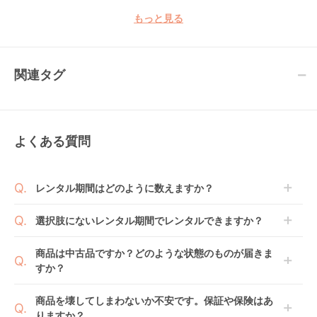
もっと見る
関連タグ
よくある質問
レンタル期間はどのように数えますか？
商品到着日を0日目と起算し、到着日の翌日から利用
選択肢にないレンタル期間でレンタルできますか？
開始日1日目となります。
1ヶ月レンタルなら30日間として、レンタル契約終了
ご注文後にレンタル延長していただくことでご希望期
商品は中古品ですか？どのような状態のものが届きま
日までに配送業者（佐川急便）に商品の引渡しとなり
間の利用が可能です。
すか？
ます。
例えば4ヶ月の場合、3ヶ月レンタル＋1ヶ月延長とし
てご利用いただくか、もしくは6ヶ月レンタルご注文
商品によっては「新品」と「リユース品」を選べるも
商品を壊してしまわないか不安です。保証や保険はあ
の上で、早期にご返却ください。
のもございます。
りますか？