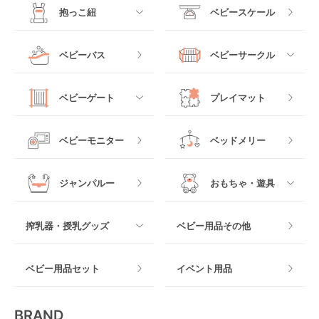
すべて
すべて
抱っこ紐
ベビースケール
ベッドインベッド
二人乗りベビーカー
チャイルドシート
手動ハイローチェア
電動タイプ
ハイチェア
すべて
ベビーバス
ベビーサークル
クーファン
ベビーカーその他
ジュニアシート
バウンシングタイプ
ローチェア
抱っこ紐・おんぶ紐
すべて
マットレス・布団
チャイルドシートその
ベビーゲート
プレイマット
他
ロッキングタイプ
テーブルチェア
スリング
プラスチック製
すべて
ベビーベッドその他
ベビーモニター
ベッドメリー
ヒップシート
メッシュ製
おくだけタイプ
ジャンパルー
おもちゃ・遊具
抱っこ紐その他
木製
つっぱりタイプ
すべて
搾乳器・授乳グッズ
ベビー用品その他
マット製
ねじとめタイプ
おもちゃのサブスク
すべて
ベビー用品セット
イベント用品
おもちゃ
電動搾乳器
BRAND