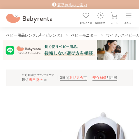
夏季休業のご案内
お気に入り
閲覧履歴
カート
メニュー
ベビー用品レンタル｢ベビレンタ｣
ベビーモニター
ワイヤレスベビーカメ
午前10時までのご注文で
3日間
返品返金
可
安心補償
利用可
最短
当日発送
※1