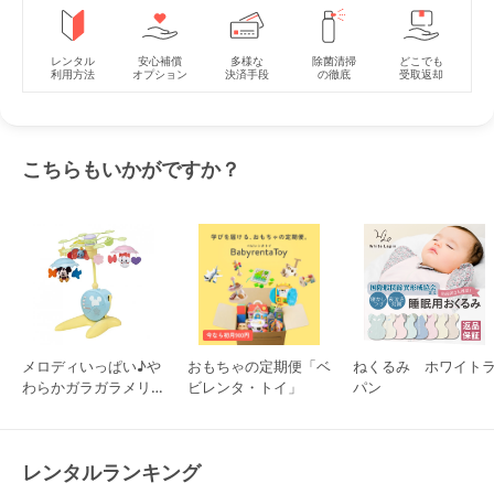
レンタル
安心補償
多様な
除菌清掃
どこでも
利用方法
オプション
決済手段
の徹底
受取返却
こちらもいかがですか？
メロディいっぱい♪や
おもちゃの定期便「ベ
ねくるみ ホワイト
わらかガラガラメリー
ビレンタ・トイ」
パン
プレミアム タカラト
ミー ベッドメリー
レンタルランキング