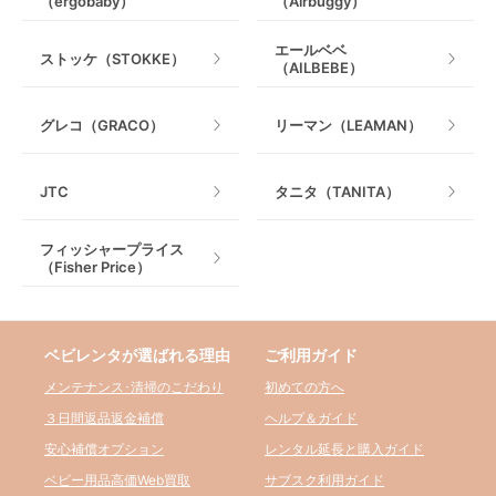
（ergobaby）
（Airbuggy）
エールベベ
ストッケ（STOKKE）
（AILBEBE）
グレコ（GRACO）
リーマン（LEAMAN）
JTC
タニタ（TANITA）
フィッシャープライス
（Fisher Price）
ベビレンタが選ばれる理由
ご利用ガイド
メンテナンス･清掃のこだわり
初めての方へ
３日間返品返金補償
ヘルプ＆ガイド
安心補償オプション
レンタル延長と購入ガイド
ベビー用品高価Web買取
サブスク利用ガイド