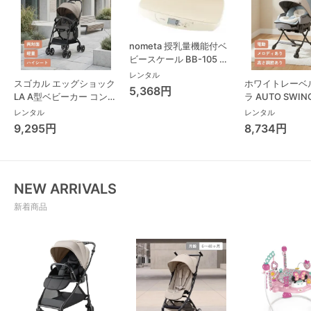
nometa 授乳量機能付ベ
ビースケール BB-105 タ
ニタ(TANITA) ベビースケ
レンタル
スゴカル エッグショック
ホワイトレーベ
ール・体重計
5,368円
LA A型ベビーカー コンビ
ラ AUTO SWING
(Combi)
Long スリープ
レンタル
レンタル
コンビ(Combi)
9,295円
8,734円
チェア・ベビー
NEW ARRIVALS
新着商品