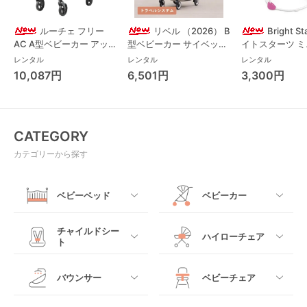
ルーチェ フリー
リベル （2026） B
Bright S
AC A型ベビーカー アッ
型ベビーカー サイベック
イトスターツ 
プリカ(Aprica) A型ベビ
ス(cybex)
ス フォーエバー
レンタル
レンタル
レンタル
ーカー アップリカ
レンド ジャンパ
10,087円
6,501円
3,300円
(Aprica)
パルー キッズツ
(Kids2)
CATEGORY
カテゴリーから探す
ベビーベッド
ベビーカー
すべて
すべて
チャイルドシー
ハイローチェア
ト
ミニサイズベビーベッ
A型ベビーカー
ド
すべて
すべて
バウンサー
ベビーチェア
レギュラーサイズベビ
B型ベビーカー
ーベッド
ベビーシート
電動ハイローチェア