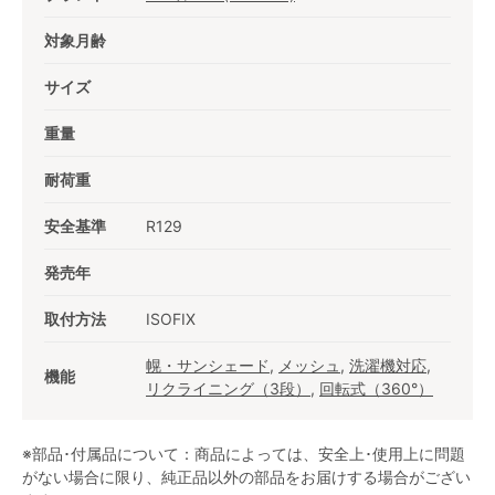
対象月齢
サイズ
重量
耐荷重
安全基準
R129
発売年
取付方法
ISOFIX
幌・サンシェード
,
メッシュ
,
洗濯機対応
,
機能
リクライニング（3段）
,
回転式（360°）
※部品･付属品について：商品によっては、安全上･使用上に問題
がない場合に限り、純正品以外の部品をお届けする場合がござい