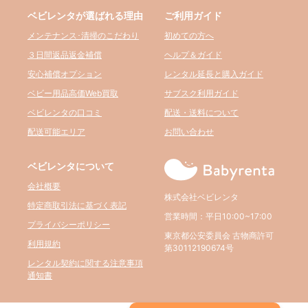
ベビレンタが選ばれる理由
ご利用ガイド
メンテナンス･清掃のこだわり
初めての方へ
３日間返品返金補償
ヘルプ＆ガイド
安心補償オプション
レンタル延長と購入ガイド
ベビー用品高価Web買取
サブスク利用ガイド
ベビレンタの口コミ
配送・送料について
配送可能エリア
お問い合わせ
ベビレンタについて
会社概要
株式会社ベビレンタ
特定商取引法に基づく表記
営業時間：平日10:00~17:00
プライバシーポリシー
東京都公安委員会 古物商許可
利用規約
第30112190674号
レンタル契約に関する注意事項
通知書