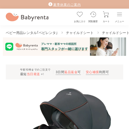
夏季休業のご案内
お気に入り
閲覧履歴
カート
メニュー
ベビー用品レンタル｢ベビレンタ｣
チャイルドシート
チャイルドシー
午前10時までのご注文で
3日間
返品返金
可
安心補償
利用可
最短
当日発送
※1