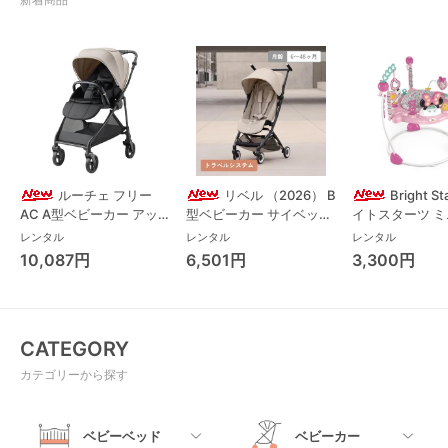
ルーチェ フリー
リベル （2026） B
Bright S
AC A型ベビーカー アッ
型ベビーカー サイベック
イトスターツ 
プリカ(Aprica) A型ベビ
ス(cybex)
ス フォーエバー
レンタル
レンタル
レンタル
ーカー アップリカ
レンド ジャンパ
10,087円
6,501円
3,300円
(Aprica)
パルー キッズツ
(Kids2)
CATEGORY
カテゴリーから探す
ベビーベッド
ベビーカー