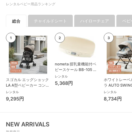
レンタルベビー用品ランキング
チャイルドシート
ハイローチェア
ベビ
総合
nometa 授乳量機能付ベ
ビースケール BB-105 タ
ニタ(TANITA) ベビースケ
レンタル
スゴカル エッグショック
ホワイトレーベ
ール・体重計
5,368円
LA A型ベビーカー コンビ
ラ AUTO SWING
(Combi)
Long スリープ
レンタル
レンタル
コンビ(Combi)
9,295円
8,734円
チェア・ベビー
NEW ARRIVALS
新着商品