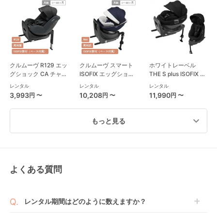
クルムーヴ R129 エッ
クルムーヴ スマート
ホワイトレーベル
グショック CA チャイ
ISOFIX エッグショッ
THE S plus ISOFIX エ
ルドシート コンビ
ク JL-590 コンビ
ッグショック ZC-750
レンタル
レンタル
レンタル
(Combi)
(Combi) チャイルド
チャイルドシート コ
3,993
10,208
11,990
円 〜
円 〜
円 〜
シート
ンビ(Combi)
もっと見る
よくある質問
ターンレジェネクスト
フラディア グロウ
クルムーヴ ロング
ST 西松屋
ISOFIX セーフティー
R129 エッグショック
(NISHIMATSUYA) チ
プラス プレミアム AB
EA チャイルドシート
レンタル
レンタル
レンタル
レンタル期間はどのように数えますか？
ャイルドシート
チャイルドシート ア
コンビ(Combi)
3,652
8,580
4,576
円 〜
円 〜
円 〜
ップリカ(Aprica)