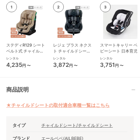
ステディR129 シート
レジェ プラス ネクス
スマートキャリー ベ
ベルト式 チャイルド
ト チャイルドシート
ビーシート 日本育児
シート ジョイー(joie)
西松屋
レンタル
レンタル
レンタル
4,235
3,872
3,751
円 〜
円 〜
円 〜
商品説明
★チャイルドシートの取付適合車種一覧はこちら
タイプ
チャイルドシート/チャイルドシート
ブランド
エールベベ(AILBEBE)