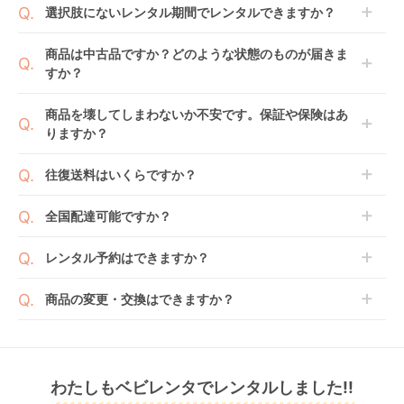
商品到着日を0日目と起算し、到着日の翌日から利用
選択肢にないレンタル期間でレンタルできますか？
開始日1日目となります。
1ヶ月レンタルなら30日間として、レンタル契約終了
ご注文後にレンタル延長していただくことでご希望期
商品は中古品ですか？どのような状態のものが届きま
日までに配送業者（佐川急便）に商品の引渡しとなり
間の利用が可能です。
すか？
ます。
例えば4ヶ月の場合、3ヶ月レンタル＋1ヶ月延長とし
てご利用いただくか、もしくは6ヶ月レンタルご注文
商品によっては「新品」と「リユース品」を選べるも
商品を壊してしまわないか不安です。保証や保険はあ
の上で、早期にご返却ください。
のもございます。
りますか？
ジョイトリップ アド
レジェプラス ネクス
アイアーク 360 ジョ
新品商品はメーカーから仕入れた状態のものをお送り
バンス plus R129 エ
ト キャノピー チャイ
イー(joie) チャイルド
します。商品によっては入荷後に開封し組み立て及び
ベビレンタでは「安心補償オプション」をご用意して
ッグショック SC チャ
ルドシート 西松屋
シート
往復送料はいくらですか？
レンタル
レンタル
レンタル
走行テストを行う場合がございます。
おります。
イルドシート コンビ
3,300
7,370
3,993
円 〜
円 〜
円 〜
また、新品商品はご注文後にメーカーからお取り寄せ
ご注文時に商品と一緒にカートへ入れ安心補償オプシ
(Combi)
送料は商品サイズによって異なります。商品をカート
全国配達可能ですか？
となる場合がございます。その際、メーカーの都合に
ョンをご購入ください。
へ入れ、カートページから住所を入力すると送料が確
よっては、表示されているお届け予定日よりも遅れる
２つのプランごとに補償内容は異なります。
認いただけます。
沖縄・離島をのぞくどこでも配送いたします。
場合や、在庫切れによりご注文をキャンセルさせてい
レンタル予約はできますか？
詳しくは
こちら
をご確認ください。
※空港への配達はご対応できかねますのであらかじめ
ただく場合がございます。あらかじめご了承くださ
ご了承ください。
ベビレンタでは配送日を180日後のお日にちまで指定
い。
商品の変更・交換はできますか？
可能ですので、商品のご注文時にご希望のお日にちに
※万が一キャンセルとなった場合には、代金は全額ご
配送日指定をしてください。レンタル開始日は到着日
発送前に限り可能です。
返金いたします。
の翌日となります。
クルムーヴ コンパク
クルリラ プラス ライ
ホワイトレーベル
通常、商品到着日の5日前には発送準備が完了してお
ト R129 エッグショッ
ト AB チャイルドシー
THE S ISOFIX エッグ
りますので、それ以降の受付は出来かねます。
リユース品は返却された商品を点検・クリーニングし
ク JS チャイルドシー
ト アップリカ
ショック ZC-720 チ
レンタル
わたしもベビレンタでレンタルしました!!
また、レンタル期間の変更も商品発送前であれば変更
レンタル
レンタル
てお届けしております。そのため、小さなキズや使用
ト コンビ(Combi)
(Aprica)
ャイルドシート コン
4,499
4,125
5,555
円 〜
円 〜
円 〜