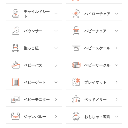
すべて
すべて
チャイルドシー
ハイローチェア
ト
ミニサイズベビーベッ
A型ベビーカー
ド
すべて
すべて
バウンサー
ベビーチェア
レギュラーサイズベビ
B型ベビーカー
ーベッド
ベビーシート
電動ハイローチェア
すべて
すべて
抱っこ紐
ベビースケール
ベッドインベッド
二人乗りベビーカー
チャイルドシート
手動ハイローチェア
電動タイプ
ハイチェア
すべて
ベビーバス
ベビーサークル
クーファン
ベビーカーその他
ジュニアシート
バウンシングタイプ
ローチェア
抱っこ紐・おんぶ紐
すべて
マットレス・布団
チャイルドシートその
ベビーゲート
プレイマット
他
ロッキングタイプ
テーブルチェア
スリング
プラスチック製
すべて
ベビーベッドその他
ベビーモニター
ベッドメリー
ヒップシート
メッシュ製
おくだけタイプ
ジャンパルー
おもちゃ・遊具
抱っこ紐その他
木製
つっぱりタイプ