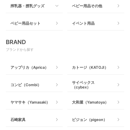
すべて
搾乳器・授乳グッズ
ベビー用品その他
マット製
ねじとめタイプ
おもちゃのサブスク
すべて
ベビー用品セット
イベント用品
おもちゃ
電動搾乳器
BRAND
ベビージム
授乳グッズ・ママ用品
ブランドから探す
手押し車・歩行器
アップリカ（Aprica）
カトージ（KATOJI）
乗用玩具・乗り物
サイベックス
コンビ（Combi）
（cybex）
室内遊具
ヤマサキ（Yamasaki）
大和屋（Yamatoya）
石崎家具
ピジョン（pigeon）