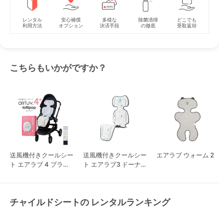
レンタル
安心補償
多様な
除菌清掃
どこでも
利用方法
オプション
決済手段
の徹底
受取返却
こちらもいかがですか？
送風機付きクールシー
送風機付きクールシー
エアラブ ウォーム 2
ト エアラブ 4 プラス
ト エアラブ3 ドーナ
ロリポップ
ツ
チャイルドシートの レンタルランキング