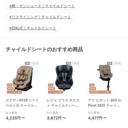
幌・サンシェード｜チャイルドシート
リクライニング｜チャイルドシート
回転式｜チャイルドシート
チャイルドシートのおすすめ商品
ステディR129 シート
レジェ プラス ネクス
アイ ピボット 360 (i-
ベルト式 チャイルド
ト チャイルドシート
Pivot 360) チャイル
シート ジョイー(joie)
西松屋
ドシート ジョイー
レンタル
レンタル
レンタル
(joie)
4,235
3,872
4,477
円 〜
円 〜
円 〜