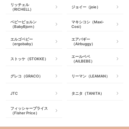
リッチェル
ジョイー（joie）
（RICHELL）
ベビービョルン
マキシコシ（Maxi-
（BabyBjorn）
Cosi）
エルゴベビー
エアバギー
（ergobaby）
（Airbuggy）
エールベベ
ストッケ（STOKKE）
（AILBEBE）
グレコ（GRACO）
リーマン（LEAMAN）
JTC
タニタ（TANITA）
フィッシャープライス
（Fisher Price）