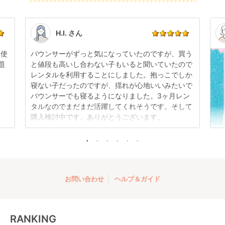
可能です。
感はございますが、故障や大きなキズ、シミなどのリ
ビ(Combi)
商品やレンタル期間の変更は
こちら
からご連絡くださ
ペアできないものは除き、お客様にお出ししていま
い。
す。
点検清掃については
こちら
もご確認ください。
H.I. さん
日使
バウンサーがずっと気になっていたのですが、買う
題
と値段も高いし合わない子もいると聞いていたので
レンタルを利用することにしました。抱っこでしか
折りたたみ チャイル
寝ない子だったのですが、揺れが心地いいみたいで
ドシート ISOFIX チャ
バウンサーでも寝るようになりました。3ヶ月レン
イルドシート プッパ
レンタル
タルなのでまだまだ活躍してくれそうです。そして
プポ(PUPPAPUPO)
3,960
円 〜
購入検討中です。ありがとうございます。
お問い合わせ
ヘルプ＆ガイド
RANKING