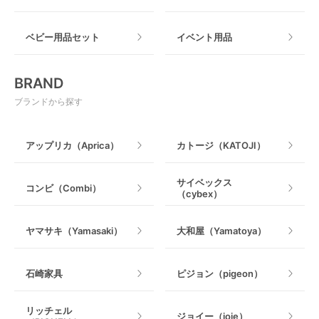
ねじとめタイプ
おもちゃのサブスク
すべて
ベビー用品セット
イベント用品
おもちゃ
電動搾乳器
BRAND
ベビージム
授乳グッズ・ママ用品
ブランドから探す
手押し車・歩行器
アップリカ（Aprica）
カトージ（KATOJI）
乗用玩具・乗り物
サイベックス
コンビ（Combi）
（cybex）
室内遊具
ヤマサキ（Yamasaki）
大和屋（Yamatoya）
石崎家具
ピジョン（pigeon）
リッチェル
ジョイー（joie）