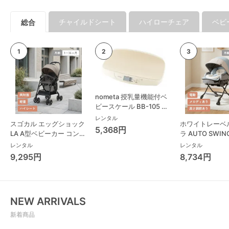
チャイルドシート
ハイローチェア
ベビ
総合
nometa 授乳量機能付ベ
ビースケール BB-105 タ
ニタ(TANITA) ベビースケ
レンタル
スゴカル エッグショック
ホワイトレーベ
ール・体重計
5,368円
LA A型ベビーカー コンビ
ラ AUTO SWING
(Combi)
Long スリープ
レンタル
レンタル
コンビ(Combi)
9,295円
8,734円
チェア・ベビー
NEW ARRIVALS
新着商品