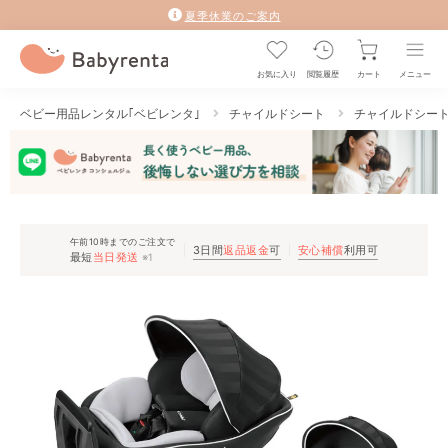
夏季休業のご案内
お気に入り
閲覧履歴
カート
メニュー
ベビー用品レンタル｢ベビレンタ｣
チャイルドシート
チャイルドシー
午前10時までのご注文で
3日間
返品返金
可
安心補償
利用可
最短
当日発送
※1