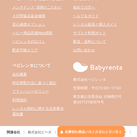
メンテナンス･清掃のこだわり
初めての方へ
３日間返品返金補償
ヘルプ＆ガイド
安心補償オプション
レンタル延長と購入ガイド
ベビー用品高価Web買取
サブスク利用ガイド
ベビレンタの口コミ
配送・送料について
配送可能エリア
お問い合わせ
ベビレンタについて
会社概要
株式会社ベビレンタ
特定商取引法に基づく表記
営業時間：平日10:00~17:00
プライバシーポリシー
東京都公安委員会 古物商許可
利用規約
第30112190674号
レンタル契約に関する注意事項
通知書
在庫切れ商品
の
再入荷
通知を
受け取る
関連会社
株式会社ビーボ
BELTA
パルクレール
RE:アールイー