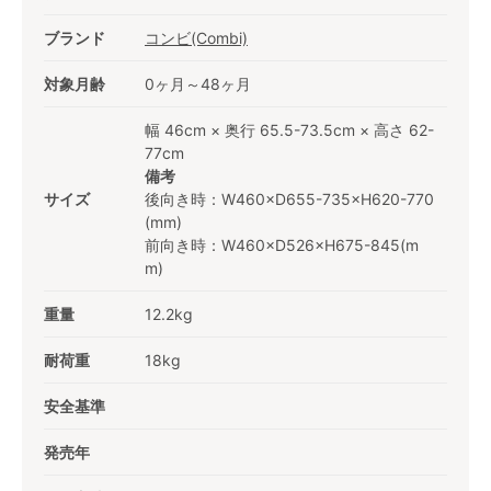
ブランド
コンビ(Combi)
対象月齢
0ヶ月～48ヶ月
幅 46cm × 奥行 65.5-73.5cm × 高さ 62-
77cm
備考
サイズ
後向き時：W460×D655-735×H620-770
(mm)
前向き時：W460×D526×H675-845(m
m)
重量
12.2kg
耐荷重
18kg
安全基準
発売年