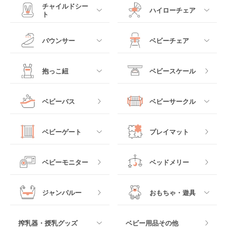
すべて
すべて
チャイルドシー
ハイローチェア
ト
ミニサイズベビーベッ
A型ベビーカー
ド
すべて
すべて
バウンサー
ベビーチェア
レギュラーサイズベビ
B型ベビーカー
ーベッド
ベビーシート
電動ハイローチェア
すべて
すべて
抱っこ紐
ベビースケール
ベッドインベッド
二人乗りベビーカー
チャイルドシート
手動ハイローチェア
電動タイプ
ハイチェア
すべて
ベビーバス
ベビーサークル
クーファン
ベビーカーその他
ジュニアシート
バウンシングタイプ
ローチェア
抱っこ紐・おんぶ紐
すべて
マットレス・布団
チャイルドシートその
ベビーゲート
プレイマット
他
ロッキングタイプ
テーブルチェア
スリング
プラスチック製
すべて
ベビーベッドその他
ベビーモニター
ベッドメリー
ヒップシート
メッシュ製
おくだけタイプ
ジャンパルー
おもちゃ・遊具
抱っこ紐その他
木製
つっぱりタイプ
すべて
搾乳器・授乳グッズ
ベビー用品その他
マット製