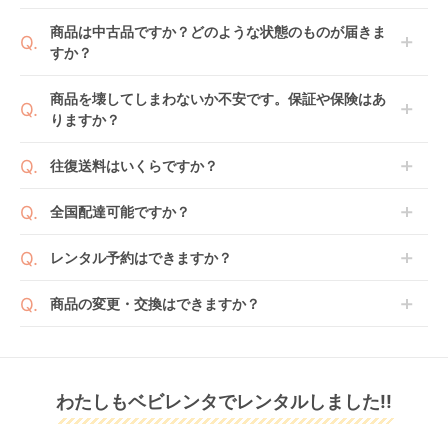
1ヶ月レンタルなら30日間として、レンタル契約終了
ご注文後にレンタル延長していただくことでご希望期
商品は中古品ですか？どのような状態のものが届きま
日までに配送業者（佐川急便）に商品の引渡しとなり
間の利用が可能です。
すか？
ます。
例えば4ヶ月の場合、3ヶ月レンタル＋1ヶ月延長とし
てご利用いただくか、もしくは6ヶ月レンタルご注文
商品によっては「新品」と「リユース品」を選べるも
商品を壊してしまわないか不安です。保証や保険はあ
の上で、早期にご返却ください。
のもございます。
りますか？
ジョイトリップ アド
レジェプラス ネクス
アイアーク 360 ジョ
新品商品はメーカーから仕入れた状態のものをお送り
バンス plus R129 エ
ト キャノピー チャイ
イー(joie) チャイルド
します。商品によっては入荷後に開封し組み立て及び
ベビレンタでは「安心補償オプション」をご用意して
ッグショック SC チャ
ルドシート 西松屋
シート
往復送料はいくらですか？
レンタル
レンタル
レンタル
走行テストを行う場合がございます。
おります。
イルドシート コンビ
3,300
7,370
3,993
円 〜
円 〜
円 〜
また、新品商品はご注文後にメーカーからお取り寄せ
ご注文時に商品と一緒にカートへ入れ安心補償オプシ
(Combi)
送料は商品サイズによって異なります。商品をカート
全国配達可能ですか？
となる場合がございます。その際、メーカーの都合に
ョンをご購入ください。
へ入れ、カートページから住所を入力すると送料が確
よっては、表示されているお届け予定日よりも遅れる
２つのプランごとに補償内容は異なります。
認いただけます。
沖縄・離島をのぞくどこでも配送いたします。
場合や、在庫切れによりご注文をキャンセルさせてい
レンタル予約はできますか？
詳しくは
こちら
をご確認ください。
※空港への配達はご対応できかねますのであらかじめ
ただく場合がございます。あらかじめご了承くださ
ご了承ください。
ベビレンタでは配送日を180日後のお日にちまで指定
い。
商品の変更・交換はできますか？
可能ですので、商品のご注文時にご希望のお日にちに
※万が一キャンセルとなった場合には、代金は全額ご
配送日指定をしてください。レンタル開始日は到着日
発送前に限り可能です。
返金いたします。
の翌日となります。
クルムーヴ コンパク
クルリラ プラス ライ
ホワイトレーベル
通常、商品到着日の5日前には発送準備が完了してお
ト R129 エッグショッ
ト AB チャイルドシー
THE S ISOFIX エッグ
りますので、それ以降の受付は出来かねます。
リユース品は返却された商品を点検・クリーニングし
ク JS チャイルドシー
ト アップリカ
ショック ZC-720 チ
レンタル
わたしもベビレンタでレンタルしました!!
また、レンタル期間の変更も商品発送前であれば変更
レンタル
レンタル
てお届けしております。そのため、小さなキズや使用
ト コンビ(Combi)
(Aprica)
ャイルドシート コン
4,499
4,125
5,555
円 〜
円 〜
円 〜
可能です。
感はございますが、故障や大きなキズ、シミなどのリ
ビ(Combi)
商品やレンタル期間の変更は
こちら
からご連絡くださ
ペアできないものは除き、お客様にお出ししていま