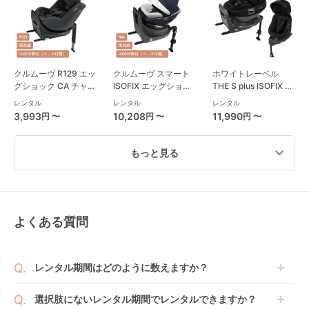
クルムーヴ R129 エッ
クルムーヴ スマート
ホワイトレーベル
グショック CA チャイ
ISOFIX エッグショッ
THE S plus ISOFIX エ
ルドシート コンビ
ク JL-590 コンビ
ッグショック ZC-750
レンタル
レンタル
レンタル
(Combi)
(Combi) チャイルド
チャイルドシート コ
3,993
10,208
11,990
円 〜
円 〜
円 〜
シート
ンビ(Combi)
もっと見る
よくある質問
ターンレジェネクスト
フラディア グロウ
クルムーヴ ロング
ST 西松屋
ISOFIX セーフティー
R129 エッグショック
(NISHIMATSUYA) チ
プラス プレミアム AB
EA チャイルドシート
レンタル
レンタル
レンタル
レンタル期間はどのように数えますか？
ャイルドシート
チャイルドシート ア
コンビ(Combi)
3,652
8,580
4,576
円 〜
円 〜
円 〜
ップリカ(Aprica)
商品到着日を0日目と起算し、到着日の翌日から利用
選択肢にないレンタル期間でレンタルできますか？
開始日1日目となります。