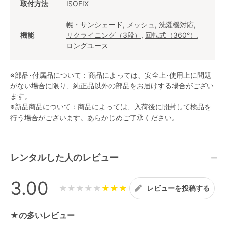
取付方法
ISOFIX
幌・サンシェード
,
メッシュ
,
洗濯機対応
,
機能
リクライニング（3段）
,
回転式（360°）
,
ロングユース
※部品･付属品について：商品によっては、安全上･使用上に問題
がない場合に限り、純正品以外の部品をお届けする場合がござい
ます。
※新品商品について：商品によっては、入荷後に開封して検品を
行う場合がございます。あらかじめご了承ください。
レンタルした人のレビュー
3.00
★★★★★
レビューを投稿する
★の多いレビュー