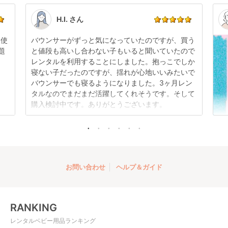
い。
す。
点検清掃については
こちら
もご確認ください。
H.I. さん
日使
バウンサーがずっと気になっていたのですが、買う
題
と値段も高いし合わない子もいると聞いていたので
レンタルを利用することにしました。抱っこでしか
折りたたみ チャイル
寝ない子だったのですが、揺れが心地いいみたいで
ドシート ISOFIX チャ
バウンサーでも寝るようになりました。3ヶ月レン
イルドシート プッパ
レンタル
タルなのでまだまだ活躍してくれそうです。そして
プポ(PUPPAPUPO)
3,960
円 〜
購入検討中です。ありがとうございます。
お問い合わせ
ヘルプ＆ガイド
RANKING
レンタルベビー用品ランキング