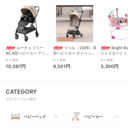
ルーチェ フリー
リベル （2026） B
Bright S
AC A型ベビーカー アッ
型ベビーカー サイベック
イトスターツ 
プリカ(Aprica) A型ベビ
ス(cybex)
ス フォーエバー
レンタル
レンタル
レンタル
ーカー アップリカ
レンド ジャンパ
10,087円
6,501円
3,300円
(Aprica)
パルー キッズツ
(Kids2)
CATEGORY
カテゴリーから探す
ベビーベッド
ベビーカー