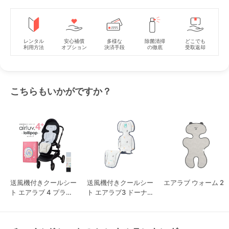
レンタル
安心補償
多様な
除菌清掃
どこでも
利用方法
オプション
決済手段
の徹底
受取返却
こちらもいかがですか？
送風機付きクールシー
送風機付きクールシー
エアラブ ウォーム 2
ト エアラブ 4 プラス
ト エアラブ3 ドーナ
ロリポップ
ツ