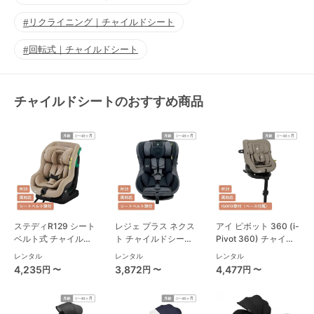
リクライニング｜チャイルドシート
回転式｜チャイルドシート
チャイルドシートのおすすめ商品
ステディR129 シート
レジェ プラス ネクス
アイ ピボット 360 (i-
ベルト式 チャイルド
ト チャイルドシート
Pivot 360) チャイル
シート ジョイー(joie)
西松屋
ドシート ジョイー
レンタル
レンタル
レンタル
(joie)
4,235
3,872
4,477
円 〜
円 〜
円 〜