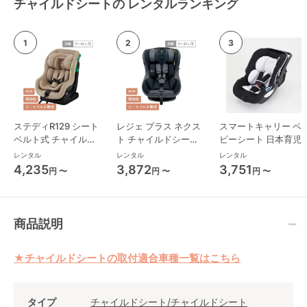
チャイルドシートの レンタルランキング
ステディR129 シート
レジェ プラス ネクス
スマートキャリー ベ
ベルト式 チャイルド
ト チャイルドシート
ビーシート 日本育児
シート ジョイー(joie)
西松屋
レンタル
レンタル
レンタル
4,235
3,872
3,751
円 〜
円 〜
円 〜
商品説明
★チャイルドシートの取付適合車種一覧はこちら
タイプ
チャイルドシート/チャイルドシート