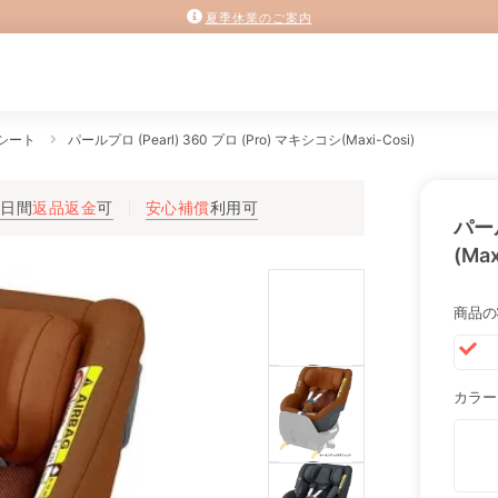
夏季休業のご案内
シート
パールプロ (Pearl) 360 プロ (Pro) マキシコシ(Maxi-Cosi)
3日間
返品返金
可
安心補償
利用可
パール
(Max
商品の
カラー