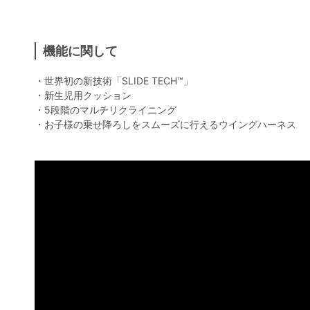
機能に関して
・世界初の新技術「SLIDE TECH™︎」
・新生児用クッション
・5段階のマルチリクライニング
・お子様の乗せ降ろしをスムーズに行えるウイングハーネス