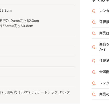
69.8cm
レン
商品
行74.9cm×高さ62.3cm
選択
りま
66cm×高さ69.8cm
1ヶ月
ご注
商品
者（
です
例えば
商品
商品
くか
す。
か？
い。
新品
よっ
ベビ
往復
ます
ご注
また
ださ
送料
ざい
全国
２つ
ペー
け予
詳し
沖縄
せて
レン
※空
※万
い。
ベビレ
段）
,
回転式（360°）
, サポートレッグ,
ロング
す。
商品
商品
ンタ
発送
リユ
通常
りま