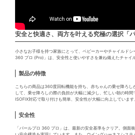
安全と快適さ、両方を叶える究極の選択「パールプロ 
小さなお子様を持つ家族にとって、ベビーカーやチャイルドシート選
360 プロ (Pro)」は、安全性と使いやすさを兼ね備えたチャ
製品の特徴
こちらの商品は360度回転機能を持ち、赤ちゃんの乗せ降ろし
して、乗せ降ろしの際の負担が大幅に減少し、忙しい朝の時間
ISOFIX対応で取り付けも簡単、安全性が大幅に向上しています
安全性
「パールプロ 360 プロ」は、最新の安全基準をクリア。側
い安全構造を実現しています。また、ウイングハーネスシステ