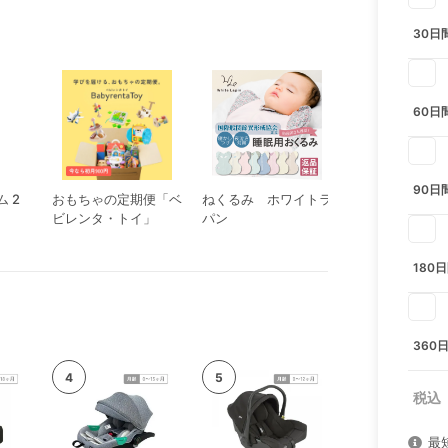
30日
60日
90日
 2
おもちゃの定期便「ベ
ねくるみ ホワイトラ
ルンバ 105 Com
ビレンタ・トイ」
パン
ボット
180
360
最