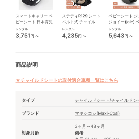
スマートキャリー ベ
ステディR129 シート
ベビーシート ジ
ビーシート 日本育児
ベルト式 チャイルド
ジョイー(joie)
シート ジョイー(joie)
シート
レンタル
レンタル
レンタル
3,751
4,235
5,643
円 〜
円 〜
円 〜
商品説明
★チャイルドシートの取付適合車種一覧はこちら
タイプ
チャイルドシート/チャイルドシ
ブランド
マキシコシ(Maxi-Cosi)
3ヶ月～48ヶ月
対象月齢
備考