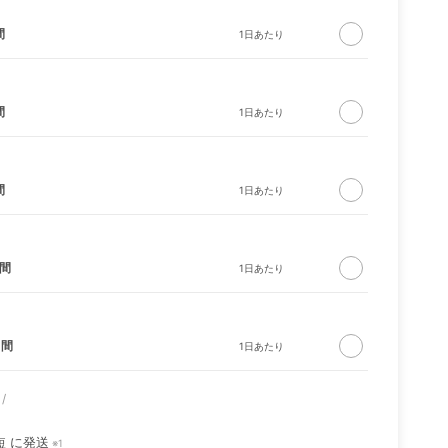
間
間
間
bo ロ
CIRCLE ソファ ソリ
バウンサー ブリス ベ
ッド ナチュラル
ビービョルン
日間
日間
短
に発送
※1