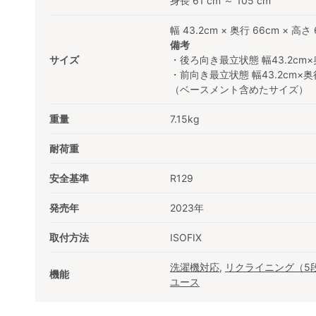
身長 61 cm ～ 105 cm
幅 43.2cm × 奥行 66cm × 高さ 
備考
サイズ
・後ろ向き最立状態 幅43.2cm×奥
・前向き最立状態 幅43.2cm×奥行
（ベースメント含めたサイズ）
重量
7.15kg
耐荷重
安全基準
R129
発売年
2023年
取付方法
ISOFIX
洗濯機対応
,
リクライニング（5
機能
ユース