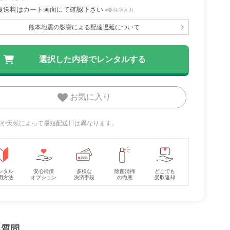
復送料はカート画面にて確認下さい
※要住所入力
9 ジュ
レジェプラス ネクス
クルムーヴ スマート
熊本地震の影響による配達遅延について
イー
ト キャノピー チャイ
ISOFIX エッグショッ
ルドシート 西松屋
ク JL-590 コンビ
レンタル
レンタル
(Combi) チャイルド
7,370
10,208
円 〜
円 〜
シート
お気に入り
地域や天候によって最短配送日は異なります。
ンタル
安心補償
多様な
除菌清掃
どこでも
用方法
オプション
決済手段
の徹底
受取返却
る質問