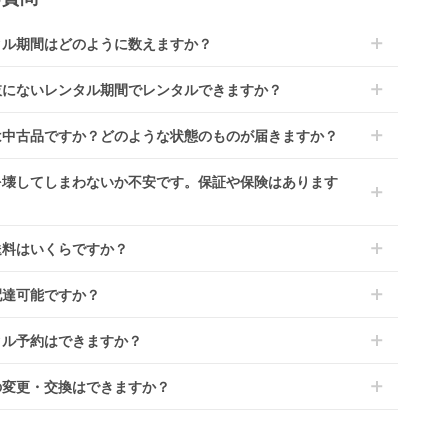
タル期間はどのように数えますか？
到着日を0日目と起算し、到着日の翌日から利用開始日1日目とな
肢にないレンタル期間でレンタルできますか？
す。
レンタルなら30日間として、レンタル契約終了日までに配送業
文後にレンタル延長していただくことでご希望期間の利用が可能
は中古品ですか？どのような状態のものが届きますか？
佐川急便）に商品の引渡しとなります。
。
4ヶ月の場合、3ヶ月レンタル＋1ヶ月延長としてご利用いただ
によっては「新品」と「リユース品」を選べるものもございま
を壊してしまわないか不安です。保証や保険はあります
、もしくは6ヶ月レンタルご注文の上で、早期にご返却くださ
商品はメーカーから仕入れた状態のものをお送りします。商品に
ては入荷後に開封し組み立て及び走行テストを行う場合がござい
レンタでは「安心補償オプション」をご用意しております。
送料はいくらですか？
。
文時に商品と一緒にカートへ入れ安心補償オプションをご購入く
、新品商品はご注文後にメーカーからお取り寄せとなる場合がご
い。
は商品サイズによって異なります。商品をカートへ入れ、カート
ます。その際、メーカーの都合によっては、表示されているお届
配達可能ですか？
のプランごとに補償内容は異なります。
ジから住所を入力すると送料が確認いただけます。
定日よりも遅れる場合や、在庫切れによりご注文をキャンセルさ
くは
こちら
をご確認ください。
・離島をのぞくどこでも配送いたします。
いただく場合がございます。あらかじめご了承ください。
タル予約はできますか？
港への配達はご対応できかねますのであらかじめご了承くださ
が一キャンセルとなった場合には、代金は全額ご返金いたしま
ンタでは配送日を180日後のお日にちまで指定可能ですので、
の変更・交換はできますか？
のご注文時にご希望のお日にちに配送日指定をしてください。レ
ル開始日は到着日の翌日となります。
前に限り可能です。
ース品は返却された商品を点検・クリーニングしてお届けしてお
、商品到着日の5日前には発送準備が完了しておりますので、そ
す。そのため、小さなキズや使用感はございますが、故障や大き