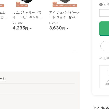
往
ェム
マムズキャリー ブラ
アイ ジュバ ベビーシ
エレベート R12
 ベビー
イト ベビーキャリー
ート ジョイー(joie)
ニアシート ジョ
ベビーシート 西松屋
(joie)
レンタル
レンタル
レンタル
4,235
3,630
4,840
円 〜
円 〜
円 〜
※1 
ート
レ
利
よくあ