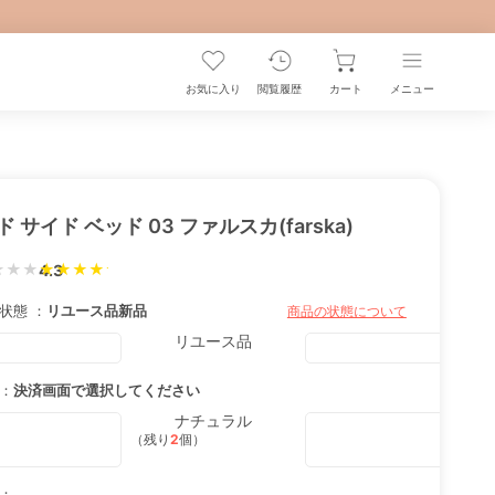
お気に入り
閲覧履歴
カート
メニュー
 サイド ベッド 03 ファルスカ(farska)
★★★
4.3
状態 ：
リユース品
新品
商品の状態について
リユース品
：
決済画面で選択してください
ナチュラル
（残り
2
個）
：