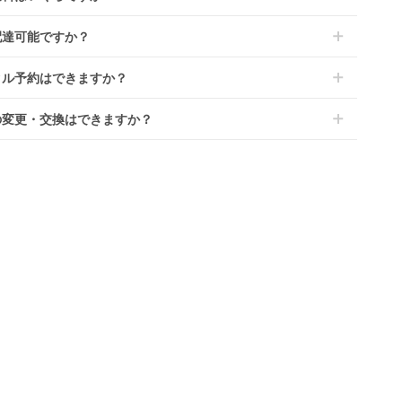
文時に商品と一緒にカートへ入れ安心補償オプションをご購入く
、新品商品はご注文後にメーカーからお取り寄せとなる場合がご
い。
は商品サイズによって異なります。商品をカートへ入れ、カート
ます。その際、メーカーの都合によっては、表示されているお届
配達可能ですか？
のプランごとに補償内容は異なります。
ジから住所を入力すると送料が確認いただけます。
定日よりも遅れる場合や、在庫切れによりご注文をキャンセルさ
くは
こちら
をご確認ください。
・離島をのぞくどこでも配送いたします。
いただく場合がございます。あらかじめご了承ください。
タル予約はできますか？
港への配達はご対応できかねますのであらかじめご了承くださ
が一キャンセルとなった場合には、代金は全額ご返金いたしま
ンタでは配送日を180日後のお日にちまで指定可能ですので、
の変更・交換はできますか？
のご注文時にご希望のお日にちに配送日指定をしてください。レ
ル開始日は到着日の翌日となります。
前に限り可能です。
ース品は返却された商品を点検・クリーニングしてお届けしてお
、商品到着日の5日前には発送準備が完了しておりますので、そ
す。そのため、小さなキズや使用感はございますが、故障や大き
降の受付は出来かねます。
ズ、シミなどのリペアできないものは除き、お客様にお出しして
、レンタル期間の変更も商品発送前であれば変更可能です。
す。
やレンタル期間の変更は
こちら
からご連絡ください。
清掃については
こちら
もご確認ください。