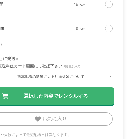
日間
日間
短
に発送
※1
イトラ
ルンバ 105 Combo ロ
CIRCLE ソファ ソリ
バウンサー ブリ
復送料はカート画面にて確認下さい
※要住所入力
ボット
ッド ナチュラル
ビービョルン
熊本地震の影響による配達遅延について
お気に入り
地域や天候によって最短配送日は異なります。