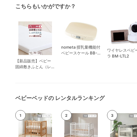
こちらもいかがですか？
nometa 授乳量機能付
ワイヤレスベビ
ベビースケール BB-
ラ BM-LTL2
105
【新品販売】ベビー
固綿敷きふとん（レギ
ュラータイプ） 西川
(nishikawa)
ベビーベッドの レンタルランキング