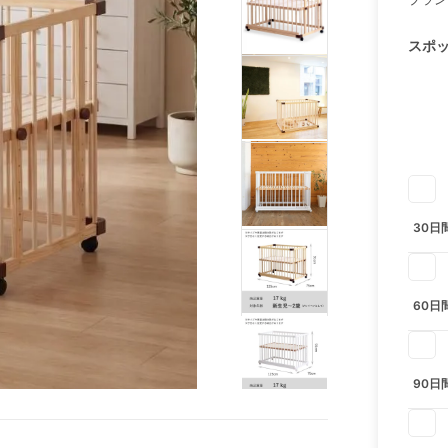
スポ
30日
60日
90日