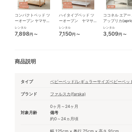
コンパクトベッド ツ
ハイタイプベッド ツ
ココネル エアー 
ーオープン ヤマサキ
ーオープン ヤマサキ
アップリカ(apric
(Yamasaki) ミニサイ
(Yamasaki) レギュラ
ニサイズ/コンパ
レンタル
レンタル
レンタル
ズ/コンパクトベビー
ーサイズベビーベッド
ベビーベッド
7,898
7,150
3,509
円 〜
円 〜
円 〜
ベッド
商品説明
タイプ
ベビーベッド/レギュラーサイズベビーベッ
ブランド
ファルスカ(farska)
0ヶ月～24ヶ月
対象月齢
備考
約0～24ヵ月頃
幅 125cm × 奥行 75cm × 高さ 91cm