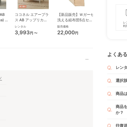
AB
ココネル エアープラ
【新品販売】Ｗガーゼ
リビング
a) ミ
ス AB アップリカ
洗える組布団5点セッ
（マットレス付
レ
クト
(aprica) ミニサイズ/
ト 70×120センチ マ
ミニサイズ・コ
利
レンタル
販売価格
レンタル
コンパクトベビーベッ
ットレス・布団 竹元
トベビーベッド 
3,993
22,000
4,840
円 〜
円
円 〜
ド
産興
屋(Yamatoya)
(takemotosankou)
よくあ
レン
商品
ド
選択
りま
1ヶ月
ご注
商品
者（
です
例えば
商品
商品
くか
す。
か？
い。
新品
よっ
ベビ
往復
ます