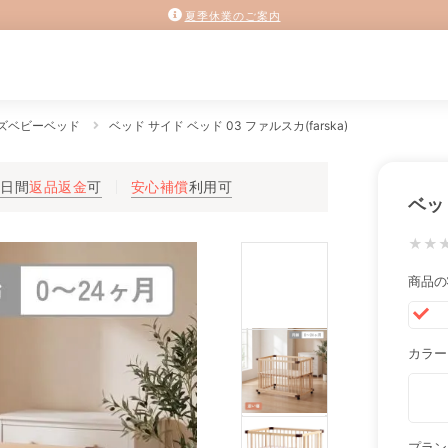
夏季休業のご案内
ズベビーベッド
ベッド サイド ベッド 03 ファルスカ(farska)
3日間
返品返金
可
安心補償
利用可
ベッド
★★
商品の
カラー
プラン