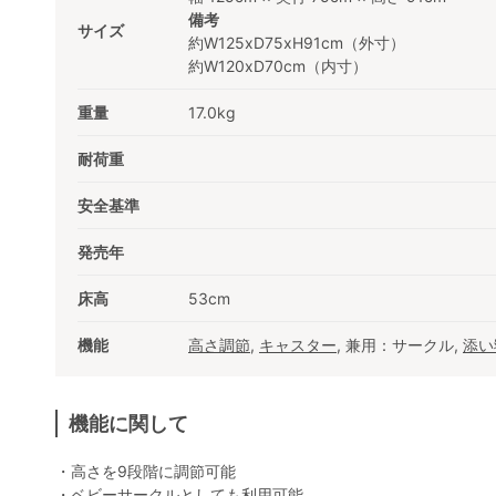
備考
サイズ
約W125xD75xH91cm（外寸）
約W120xD70cm（内寸）
重量
17.0kg
耐荷重
安全基準
発売年
床高
53cm
機能
高さ調節
,
キャスター
, 兼用：サークル,
添い
機能に関して
・高さを9段階に調節可能
・ベビーサークルとしても利用可能