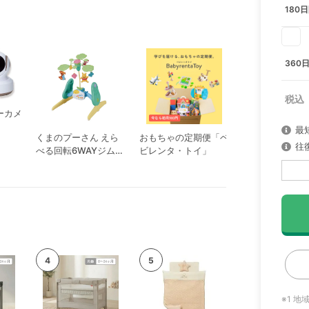
180
360
ーカメ
最
くまのプーさん えら
おもちゃの定期便「ベ
ねくるみ ホワ
往
べる回転6WAYジムに
ビレンタ・トイ」
パン
へんしんメリー
※1 