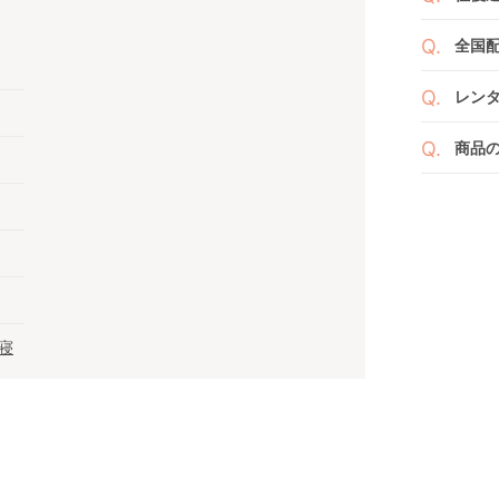
ご注
また
ださ
送料
ざい
全国
２つ
ペー
け予
詳し
沖縄
せて
レン
※空
※万
い。
ベビレ
す。
商品
商品
ンタ
発送
リユ
通常
りま
れ以
なキ
また
いま
商品
点検
寝