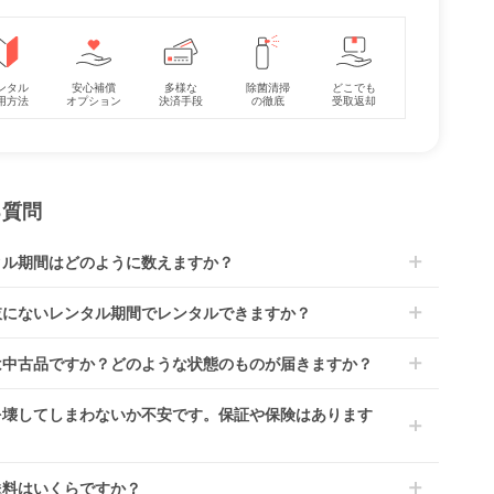
コット
〈ミニサイズ〉西川
〈レギュラーサイズ〉
き）
(nishikawa)リビング
3次元高反発敷きふと
ンタル
安心補償
多様な
除菌清掃
どこでも
ンパク
固綿敷き布団 マット
ん エアシャワー レギ
用方法
オプション
決済手段
の徹底
受取返却
レンタル
レンタル
大和
レス・布団
ュラーサイズ
2,420
3,630
円 〜
円 〜
(70×120cm) マットレ
ス・布団 竹元産興
る質問
タル期間はどのように数えますか？
到着日を0日目と起算し、到着日の翌日から利用開始日1日目とな
肢にないレンタル期間でレンタルできますか？
す。
レンタルなら30日間として、レンタル契約終了日までに配送業
文後にレンタル延長していただくことでご希望期間の利用が可能
は中古品ですか？どのような状態のものが届きますか？
佐川急便）に商品の引渡しとなります。
。
4ヶ月の場合、3ヶ月レンタル＋1ヶ月延長としてご利用いただ
によっては「新品」と「リユース品」を選べるものもございま
を壊してしまわないか不安です。保証や保険はあります
、もしくは6ヶ月レンタルご注文の上で、早期にご返却くださ
商品はメーカーから仕入れた状態のものをお送りします。商品に
ては入荷後に開封し組み立て及び走行テストを行う場合がござい
レンタでは「安心補償オプション」をご用意しております。
送料はいくらですか？
。