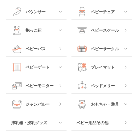
ミニサイズベビーベッ
A型ベビーカー
ド
すべて
すべて
バウンサー
ベビーチェア
レギュラーサイズベビ
B型ベビーカー
ーベッド
ベビーシート
電動ハイローチェア
すべて
すべて
抱っこ紐
ベビースケール
ベッドインベッド
二人乗りベビーカー
チャイルドシート
手動ハイローチェア
電動タイプ
ハイチェア
すべて
ベビーバス
ベビーサークル
クーファン
ベビーカーその他
ジュニアシート
バウンシングタイプ
ローチェア
抱っこ紐・おんぶ紐
すべて
マットレス・布団
チャイルドシートその
ベビーゲート
プレイマット
他
ロッキングタイプ
テーブルチェア
スリング
プラスチック製
すべて
ベビーベッドその他
ベビーモニター
ベッドメリー
ヒップシート
メッシュ製
おくだけタイプ
ジャンパルー
おもちゃ・遊具
抱っこ紐その他
木製
つっぱりタイプ
すべて
搾乳器・授乳グッズ
ベビー用品その他
マット製
ねじとめタイプ
おもちゃのサブスク
すべて