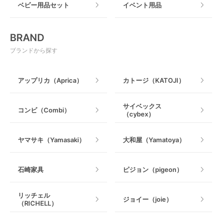
ベビー用品セット
イベント用品
おもちゃ
電動搾乳器
BRAND
ベビージム
授乳グッズ・ママ用品
ブランドから探す
手押し車・歩行器
アップリカ（Aprica）
カトージ（KATOJI）
乗用玩具・乗り物
サイベックス
コンビ（Combi）
（cybex）
室内遊具
ヤマサキ（Yamasaki）
大和屋（Yamatoya）
石崎家具
ピジョン（pigeon）
リッチェル
ジョイー（joie）
（RICHELL）