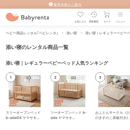
夏季休業のご案内
お気に入り
閲覧履歴
カート
メニュー
ベビー用品レンタル｢ベビレンタ｣
添い寝
添い寝｜レギュラーベビー
添い寝のレンタル商品一覧
添い寝｜レギュラーベビーベッド人気ランキング
スリーオープンベッド
ツーオープンベッド b-
おふとんサークル（ひ
b-sideDX ヤマサキ
side ヤマサキ
のきすのこ床板付き) 
(Yamasaki) レギュラー
(Yamasaki) レギュラー
マサキ(Yamasaki) ベ
サイズベビーベッド
サイズベビーベッド
ーサークル