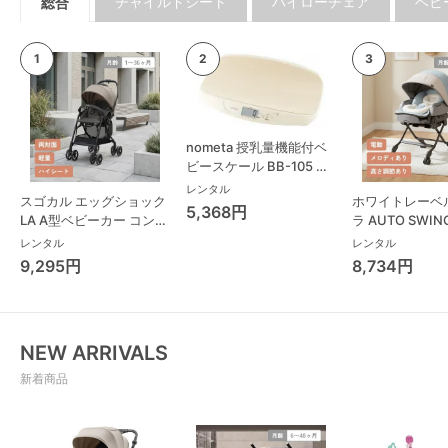
チャイルドシート
ハイローチェア
ベビ
総合
nometa 授乳量機能付ベ
ビースケール BB-105 タ
ニタ(TANITA) ベビースケ
レンタル
スゴカル エッグショック
ホワイトレーベ
ール・体重計
5,368円
LA A型ベビーカー コンビ
ラ AUTO SWING
(Combi)
Long スリープ
レンタル
レンタル
コンビ(Combi)
9,295円
8,734円
チェア・ベビー
NEW ARRIVALS
新着商品