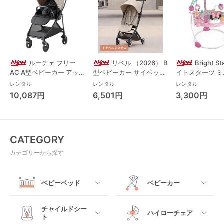
ルーチェ フリー
リベル （2026） B
Bright S
AC A型ベビーカー アッ
型ベビーカー サイベック
イトスターツ 
プリカ(Aprica) A型ベビ
ス(cybex)
ス フォーエバー
レンタル
レンタル
レンタル
ーカー アップリカ
レンド ジャンパ
10,087円
6,501円
3,300円
(Aprica)
パルー キッズツ
(Kids2)
CATEGORY
カテゴリーから探す
ベビーベッド
ベビーカー
すべて
すべて
チャイルドシー
ハイローチェア
ト