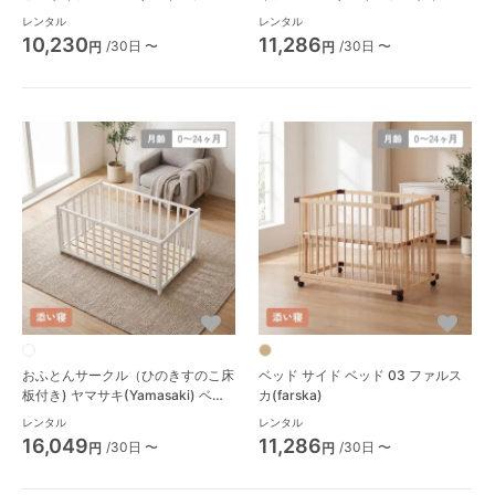
イズベビーベッド
ビーベッド
レンタル
レンタル
10,230
11,286
/30日 〜
/30日 〜
円
円
おふとんサークル（ひのきすのこ床
ベッド サイド ベッド 03 ファルス
板付き) ヤマサキ(Yamasaki) ベビ
カ(farska)
ーサークル
レンタル
レンタル
16,049
11,286
/30日 〜
/30日 〜
円
円