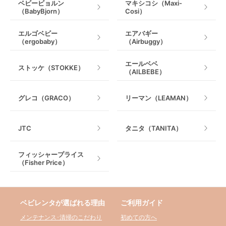
ベビービョルン
マキシコシ（Maxi-
（BabyBjorn）
Cosi）
エルゴベビー
エアバギー
（ergobaby）
（Airbuggy）
エールベベ
ストッケ（STOKKE）
（AILBEBE）
グレコ（GRACO）
リーマン（LEAMAN）
JTC
タニタ（TANITA）
フィッシャープライス
（Fisher Price）
ベビレンタが選ばれる理由
ご利用ガイド
メンテナンス･清掃のこだわり
初めての方へ