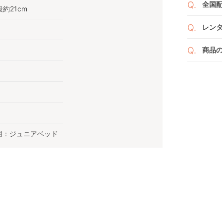
ざい
全国
２つ
ペー
段約21cm
け予
詳し
沖縄
せて
レン
※空
※万
い。
ベビレ
す。
商品
商品
ンタ
発送
リユ
通常
りま
れ以
なキ
また
いま
商品
点検
兼用：ジュニアベッド