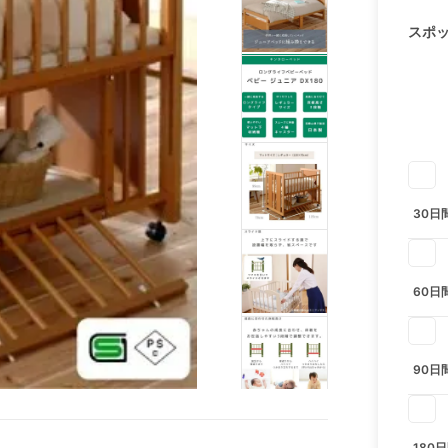
スポ
30日
60日
90日
180