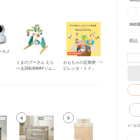
360
ーカメ
くまのプーさん えら
おもちゃの定期便「ベ
ねくるみ ホワ
べる回転6WAYジムに
ビレンタ・トイ」
パン
へんしんメリー
※1 