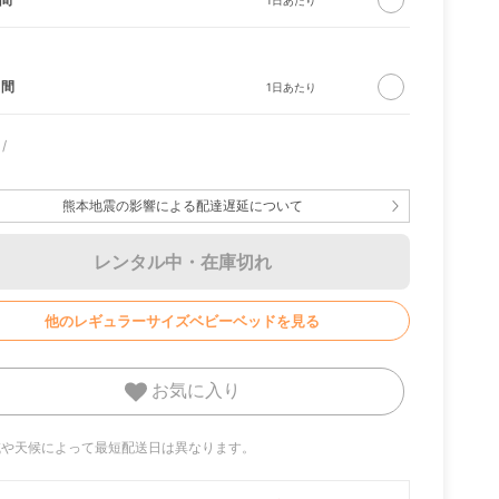
日間
熊本地震の影響による配達遅延について
イトラ
ルンバ 105 Combo ロ
CIRCLE ソファ ソリ
バウンサー ブリ
ボット
ッド ナチュラル
ビービョルン
レンタル中・在庫切れ
他のレギュラーサイズベビーベッドを見る
お気に入り
地域や天候によって最短配送日は異なります。