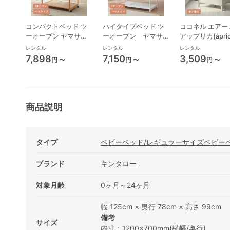
コンパクトベッド ツ
ハイタイプベッド ツ
ココネル エアー 
ーオープン ヤマサキ
ーオープン ヤマサキ
アップリカ(apric
(Yamasaki) ミニサイ
(Yamasaki) レギュラ
ニサイズ/コンパ
レンタル
レンタル
レンタル
ズ/コンパクトベビー
ーサイズベビーベッド
ベビーベッド
7,898
7,150
3,509
円 〜
円 〜
円 〜
ベッド
商品説明
タイプ
ベビーベッド/レギュラーサイズベビー
ブランド
キンタロー
対象月齢
0ヶ月～24ヶ月
幅 125cm × 奥行 78cm × 高さ 99cm
備考
サイズ
内寸：1200×700mm(横幅/奥行)