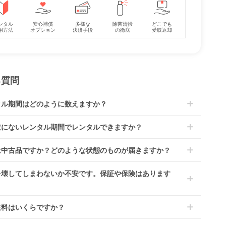
ンタル
安心補償
多様な
除菌清掃
どこでも
コット
〈ミニサイズ〉西川
〈レギュラーサイズ〉
用方法
オプション
決済手段
の徹底
受取返却
き）
(nishikawa)リビング
3次元高反発敷きふと
ンパク
固綿敷き布団 マット
ん エアシャワー レギ
レンタル
レンタル
大和
レス・布団
ュラーサイズ
2,420
3,630
円 〜
円 〜
(70×120cm) マットレ
ス・布団 竹元産興
る質問
タル期間はどのように数えますか？
到着日を0日目と起算し、到着日の翌日から利用開始日1日目とな
肢にないレンタル期間でレンタルできますか？
す。
レンタルなら30日間として、レンタル契約終了日までに配送業
文後にレンタル延長していただくことでご希望期間の利用が可能
は中古品ですか？どのような状態のものが届きますか？
佐川急便）に商品の引渡しとなります。
。
4ヶ月の場合、3ヶ月レンタル＋1ヶ月延長としてご利用いただ
によっては「新品」と「リユース品」を選べるものもございま
を壊してしまわないか不安です。保証や保険はあります
、もしくは6ヶ月レンタルご注文の上で、早期にご返却くださ
商品はメーカーから仕入れた状態のものをお送りします。商品に
ては入荷後に開封し組み立て及び走行テストを行う場合がござい
レンタでは「安心補償オプション」をご用意しております。
送料はいくらですか？
。
文時に商品と一緒にカートへ入れ安心補償オプションをご購入く
、新品商品はご注文後にメーカーからお取り寄せとなる場合がご
い。
は商品サイズによって異なります。商品をカートへ入れ、カート