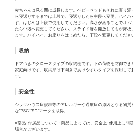
赤ちゃんは見る間に成長します。ベビーベッドもそれに寄り添
ら寝返りするまでは上段で、寝返りしたら中段へ変更、ハイハ
す。はじめは上段で使用してください。高さがあることでオム
たら中段へ変更してください。スライド扉を開放してもが床板
ます。ハイハイ、お座りをはじめたら、下段へ変更してくださ
収納
ドアつきのクローズタイプの収納棚です。下の荷物を防御でき
家庭向けです。収納扉は下開きであけやすいタイプを採用して
す。
安全性
シックハウス症候群等のアレルギーや過敏症の原因となる物質
な“PSC”“SG”マークを取得。
※部品･付属品について：商品によっては、安全上･使用上に問
場合がございます。