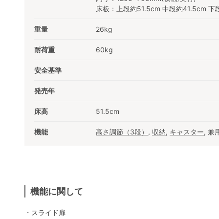
床板：上段約51.5cm 中段約41.5cm 下
重量
26kg
耐荷重
60kg
安全基準
発売年
床高
51.5cm
機能
高さ調節（3段）
,
収納
,
キャスター
, 
機能に関して
・スライド扉