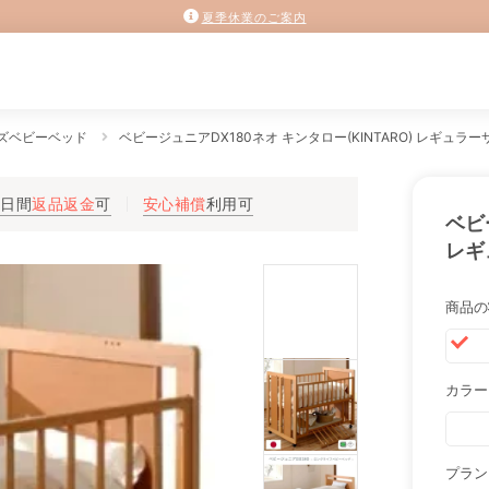
夏季休業のご案内
ズベビーベッド
ベビージュニアDX180ネオ キンタロー(KINTARO) レギュ
3日間
返品返金
可
安心補償
利用可
ベビ
レギ
商品の
カラー
プラン