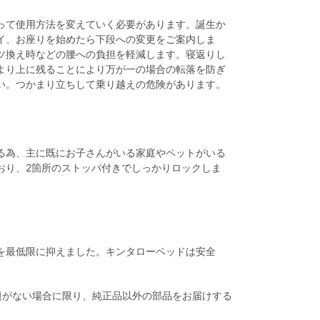
って使用方法を変えていく必要があります。誕生か
イ、お座りを始めたら下段への変更をご案内しま
ツ換え時などの腰への負担を軽減します。寝返りし
より上に残ることにより万が一の場合の転落を防ぎ
い。つかまり立ちして乗り越えの危険があります。
る為、主に既にお子さんがいる家庭やペットがいる
おり、2箇所のストッパ付きでしっかりロックしま
を最低限に抑えました。キンタローベッドは安全
題がない場合に限り、純正品以外の部品をお届けする