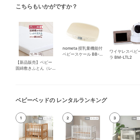
こちらもいかがですか？
nometa 授乳量機能付
ワイヤレスベビ
ベビースケール BB-
ラ BM-LTL2
105
【新品販売】ベビー
固綿敷きふとん（レギ
ュラータイプ） 西川
(nishikawa)
ベビーベッドの レンタルランキング