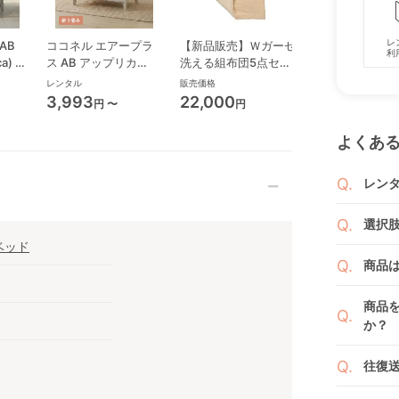
レ
AB
ココネル エアープラ
【新品販売】Ｗガーゼ
リビング
利
a) ミ
ス AB アップリカ
洗える組布団5点セッ
（マットレス付
クト
(aprica) ミニサイズ/
ト 70×120センチ マ
ミニサイズ・コ
レンタル
販売価格
レンタル
コンパクトベビーベッ
ットレス・布団 竹元
トベビーベッド 
3,993
22,000
4,840
円 〜
円
円 〜
ド
産興
屋(Yamatoya)
(takemotosankou)
よくあ
レン
商品
選択
りま
ベッド
1ヶ月
ご注
商品
者（
です
例えば
商品
商品
くか
す。
か？
い。
新品
よっ
ベビ
往復
ます
ご注
また
ださ
送料