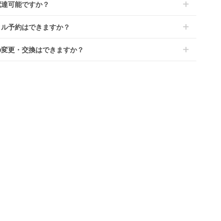
ます。その際、メーカーの都合によっては、表示されているお届
配達可能ですか？
のプランごとに補償内容は異なります。
ジから住所を入力すると送料が確認いただけます。
定日よりも遅れる場合や、在庫切れによりご注文をキャンセルさ
くは
こちら
をご確認ください。
・離島をのぞくどこでも配送いたします。
いただく場合がございます。あらかじめご了承ください。
タル予約はできますか？
港への配達はご対応できかねますのであらかじめご了承くださ
が一キャンセルとなった場合には、代金は全額ご返金いたしま
ンタでは配送日を180日後のお日にちまで指定可能ですので、
の変更・交換はできますか？
のご注文時にご希望のお日にちに配送日指定をしてください。レ
ル開始日は到着日の翌日となります。
前に限り可能です。
ース品は返却された商品を点検・クリーニングしてお届けしてお
、商品到着日の5日前には発送準備が完了しておりますので、そ
す。そのため、小さなキズや使用感はございますが、故障や大き
降の受付は出来かねます。
ズ、シミなどのリペアできないものは除き、お客様にお出しして
、レンタル期間の変更も商品発送前であれば変更可能です。
す。
やレンタル期間の変更は
こちら
からご連絡ください。
清掃については
こちら
もご確認ください。