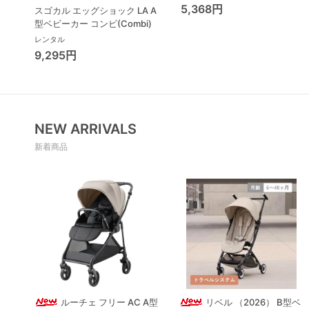
重計
5,368円
スゴカル エッグショック LA A
型ベビーカー コンビ(Combi)
レンタル
9,295円
NEW ARRIVALS
新着商品
ルーチェ フリー AC A型
リベル （2026） B型ベ