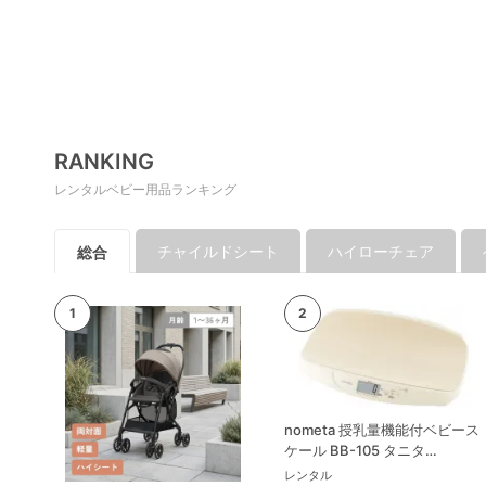
RANKING
レンタルベビー用品ランキング
チャイルドシート
ハイローチェア
総合
nometa 授乳量機能付ベビース
ケール BB-105 タニタ
(TANITA) ベビースケール・体
レンタル