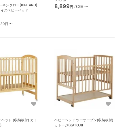
レンタル
 キンタロー(KINTARO)
8,899
/30日 〜
円
サイズベビーベッド
/30日 〜
ベッド (収納板付) カト
ベビーベッド ツーオープン(収納板付)
)
カトージ(KATOJI)