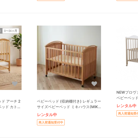
NEWプロヴ
ベビーベッド
ド アーチ 2
ベビーベッド (収納棚付き) レギュラー
レンタル中
ッド カトー
サイズベビーベッド ミキハウス(MIKI
HOUSE)
再入荷通知受
レンタル中
再入荷通知受付中