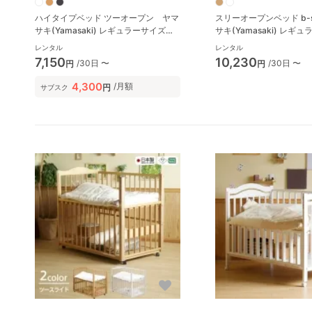
ハイタイプベッド ツーオープン ヤマ
スリーオープンベッド b-sid
サキ(Yamasaki) レギュラーサイズベ
サキ(Yamasaki) レギ
ビーベッド
ビーベッド
レンタル
レンタル
7,150
10,230
/30日 〜
/30日 〜
円
円
4,300
/月額
円
サブスク