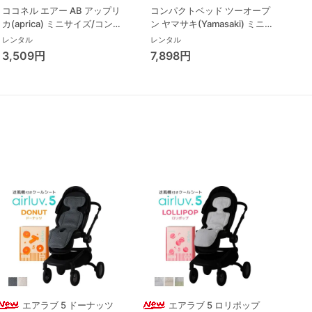
ココネル エアー AB アップリ
コンパクトベッド ツーオープ
カ(aprica) ミニサイズ/コンパ
ン ヤマサキ(Yamasaki) ミニサ
クトベビーベッド
イズ/コンパクトベビーベッド
レンタル
レンタル
3,509円
7,898円
エアラブ 5 ドーナッツ
エアラブ 5 ロリポップ