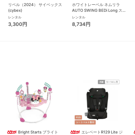
リベル（2024） サイベックス
ホワイトレーベル ネムリラ
(cybex)
AUTO SWING BEDi Long スリ
ープシェル EG コンビ(Combi)
レンタル
レンタル
ハイローチェア・ベビーラック
3,300円
8,734円
Bright Starts ブライト
エレベートR129 Lite ジ