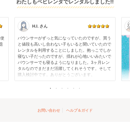
レンタル
わたしもベビレンタでレンタルしました!!
また、レンタル期間の変更も商品発送前であれば変更
レンタル
レンタル
てお届けしております。そのため、小さなキズや使用
ト コンビ(Combi)
(Aprica)
ャイルドシート コン
4,499
4,125
5,555
円 〜
円 〜
円 〜
可能です。
感はございますが、故障や大きなキズ、シミなどのリ
ビ(Combi)
商品やレンタル期間の変更は
こちら
からご連絡くださ
ペアできないものは除き、お客様にお出ししていま
い。
す。
点検清掃については
こちら
もご確認ください。
H.I. さん
日使
バウンサーがずっと気になっていたのですが、買う
題
と値段も高いし合わない子もいると聞いていたので
レンタルを利用することにしました。抱っこでしか
折りたたみ チャイル
寝ない子だったのですが、揺れが心地いいみたいで
ドシート ISOFIX チャ
バウンサーでも寝るようになりました。3ヶ月レン
イルドシート プッパ
レンタル
タルなのでまだまだ活躍してくれそうです。そして
プポ(PUPPAPUPO)
3,960
円 〜
購入検討中です。ありがとうございます。
お問い合わせ
ヘルプ＆ガイド