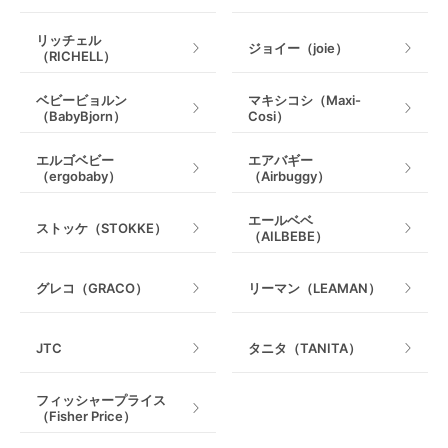
リッチェル
ジョイー（joie）
（RICHELL）
ベビービョルン
マキシコシ（Maxi-
（BabyBjorn）
Cosi）
エルゴベビー
エアバギー
（ergobaby）
（Airbuggy）
エールベベ
ストッケ（STOKKE）
（AILBEBE）
グレコ（GRACO）
リーマン（LEAMAN）
JTC
タニタ（TANITA）
フィッシャープライス
（Fisher Price）