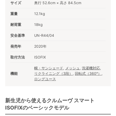
サイズ
奥行 52.6cm × 高さ 84.5cm
重量
12.1kg
耐荷重
18kg
安全基準
UN-R44/04
発売年
2020年
取付方法
ISOFIX
幌・サンシェード
,
メッシュ
,
洗濯機対応
,
機能
リクライニング（3段）
,
回転式（360°）
,
ロングユース
新生児から使えるクルムーヴ スマート
ISOFIXのベーシックモデル