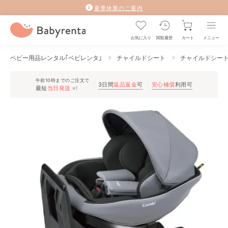
夏季休業のご案内
お気に入り
閲覧履歴
カート
メニュー
ベビー用品レンタル｢ベビレンタ｣
チャイルドシート
チャイルドシー
午前10時までのご注文で
3日間
返品返金
可
安心補償
利用可
最短
当日発送
※1