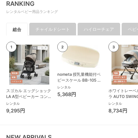
RANKING
レンタルベビー用品ランキング
チャイルドシート
ハイローチェア
ベビ
総合
nometa 授乳量機能付ベ
ビースケール BB-105 タ
ニタ(TANITA) ベビースケ
レンタル
スゴカル エッグショック
ホワイトレーベ
ール・体重計
5,368円
LA A型ベビーカー コンビ
ラ AUTO SWING
(Combi)
Long スリープ
レンタル
レンタル
コンビ(Combi)
9,295円
8,734円
チェア・ベビー
NEW ARRIVALS