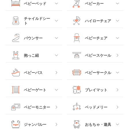
ベビーベッド
ベビーカー
すべて
すべて
チャイルドシー
ハイローチェア
ト
ミニサイズベビーベッ
A型ベビーカー
ド
すべて
すべて
バウンサー
ベビーチェア
レギュラーサイズベビ
B型ベビーカー
ーベッド
ベビーシート
電動ハイローチェア
すべて
すべて
抱っこ紐
ベビースケール
ベッドインベッド
二人乗りベビーカー
チャイルドシート
手動ハイローチェア
電動タイプ
ハイチェア
すべて
ベビーバス
ベビーサークル
クーファン
ベビーカーその他
ジュニアシート
バウンシングタイプ
ローチェア
抱っこ紐・おんぶ紐
すべて
マットレス・布団
チャイルドシートその
ベビーゲート
プレイマット
他
ロッキングタイプ
テーブルチェア
スリング
プラスチック製
すべて
ベビーベッドその他
ベビーモニター
ベッドメリー
ヒップシート
メッシュ製
おくだけタイプ
ジャンパルー
おもちゃ・遊具
抱っこ紐その他