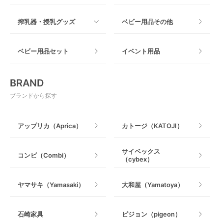
木製
つっぱりタイプ
すべて
搾乳器・授乳グッズ
ベビー用品その他
マット製
ねじとめタイプ
おもちゃのサブスク
すべて
ベビー用品セット
イベント用品
おもちゃ
電動搾乳器
BRAND
ベビージム
授乳グッズ・ママ用品
ブランドから探す
手押し車・歩行器
アップリカ（Aprica）
カトージ（KATOJI）
乗用玩具・乗り物
サイベックス
コンビ（Combi）
（cybex）
室内遊具
ヤマサキ（Yamasaki）
大和屋（Yamatoya）
石崎家具
ピジョン（pigeon）