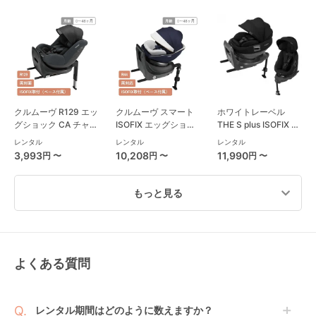
クルムーヴ R129 エッ
クルムーヴ スマート
ホワイトレーベル
グショック CA チャイ
ISOFIX エッグショッ
THE S plus ISOFIX エ
ルドシート コンビ
ク JL-590 コンビ
ッグショック ZC-750
レンタル
レンタル
レンタル
(Combi)
(Combi) チャイルド
チャイルドシート コ
3,993
10,208
11,990
円 〜
円 〜
円 〜
シート
ンビ(Combi)
もっと見る
よくある質問
ターンレジェネクスト
フラディア グロウ
クルムーヴ ロング
ST 西松屋
ISOFIX セーフティー
R129 エッグショック
(NISHIMATSUYA) チ
プラス プレミアム AB
EA チャイルドシート
レンタル
レンタル
レンタル
レンタル期間はどのように数えますか？
ャイルドシート
チャイルドシート ア
コンビ(Combi)