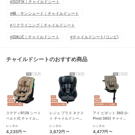
ISOFIX｜チャイルドシート
幌・サンシェード｜チャイルドシート
リクライニング｜チャイルドシート
回転式｜チャイルドシート
チャイルドシート(コンビ)
チャイルドシートのおすすめ商品
ステディR129 シート
レジェ プラス ネクス
アイ ピボット 360 (i-
ベルト式 チャイルド
ト チャイルドシート
Pivot 360) チャイル
シート ジョイー(joie)
西松屋
ドシート ジョイー
レンタル
レンタル
レンタル
(joie)
4,235
3,872
4,477
円 〜
円 〜
円 〜