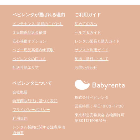
ベビレンタが選ばれる理由
ご利用ガイド
メンテナンス･清掃のこだわり
初めての方へ
３日間返品返金補償
ヘルプ＆ガイド
安心補償オプション
レンタル延長と購入ガイド
ベビー用品高価Web買取
サブスク利用ガイド
ベビレンタの口コミ
配送・送料について
配送可能エリア
お問い合わせ
ベビレンタについて
会社概要
株式会社ベビレンタ
特定商取引法に基づく表記
営業時間：平日10:00~17:00
プライバシーポリシー
東京都公安委員会 古物商許可
利用規約
第30112190674号
レンタル契約に関する注意事項
通知書