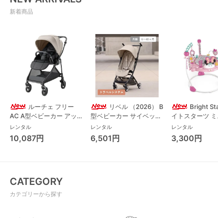
新着商品
ルーチェ フリー
リベル （2026） B
Bright S
AC A型ベビーカー アッ
型ベビーカー サイベック
イトスターツ 
プリカ(Aprica) A型ベビ
ス(cybex)
ス フォーエバー
レンタル
レンタル
レンタル
ーカー アップリカ
レンド ジャンパ
10,087円
6,501円
3,300円
(Aprica)
パルー キッズツ
(Kids2)
CATEGORY
カテゴリーから探す