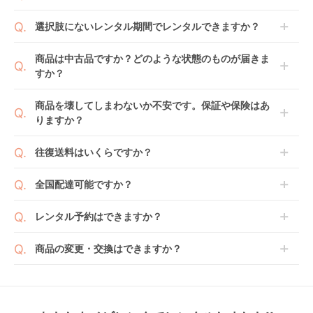
3,652
8,580
4,576
円 〜
円 〜
円 〜
ップリカ(Aprica)
商品到着日を0日目と起算し、到着日の翌日から利用
選択肢にないレンタル期間でレンタルできますか？
開始日1日目となります。
1ヶ月レンタルなら30日間として、レンタル契約終了
ご注文後にレンタル延長していただくことでご希望期
商品は中古品ですか？どのような状態のものが届きま
日までに配送業者（佐川急便）に商品の引渡しとなり
間の利用が可能です。
すか？
ます。
例えば4ヶ月の場合、3ヶ月レンタル＋1ヶ月延長とし
てご利用いただくか、もしくは6ヶ月レンタルご注文
商品によっては「新品」と「リユース品」を選べるも
商品を壊してしまわないか不安です。保証や保険はあ
の上で、早期にご返却ください。
のもございます。
りますか？
ジョイトリップ アド
レジェプラス ネクス
アイアーク 360 ジョ
新品商品はメーカーから仕入れた状態のものをお送り
バンス plus R129 エ
ト キャノピー チャイ
イー(joie) チャイルド
します。商品によっては入荷後に開封し組み立て及び
ベビレンタでは「安心補償オプション」をご用意して
ッグショック SC チャ
ルドシート 西松屋
シート
往復送料はいくらですか？
レンタル
レンタル
レンタル
走行テストを行う場合がございます。
おります。
イルドシート コンビ
3,300
7,370
3,993
円 〜
円 〜
円 〜
また、新品商品はご注文後にメーカーからお取り寄せ
ご注文時に商品と一緒にカートへ入れ安心補償オプシ
(Combi)
送料は商品サイズによって異なります。商品をカート
全国配達可能ですか？
となる場合がございます。その際、メーカーの都合に
ョンをご購入ください。
へ入れ、カートページから住所を入力すると送料が確
よっては、表示されているお届け予定日よりも遅れる
２つのプランごとに補償内容は異なります。
認いただけます。
沖縄・離島をのぞくどこでも配送いたします。
場合や、在庫切れによりご注文をキャンセルさせてい
レンタル予約はできますか？
詳しくは
こちら
をご確認ください。
※空港への配達はご対応できかねますのであらかじめ
ただく場合がございます。あらかじめご了承くださ
ご了承ください。
ベビレンタでは配送日を180日後のお日にちまで指定
い。
商品の変更・交換はできますか？
可能ですので、商品のご注文時にご希望のお日にちに
※万が一キャンセルとなった場合には、代金は全額ご
配送日指定をしてください。レンタル開始日は到着日
発送前に限り可能です。
返金いたします。
の翌日となります。
クルムーヴ コンパク
クルリラ プラス ライ
ホワイトレーベル
通常、商品到着日の5日前には発送準備が完了してお
ト R129 エッグショッ
ト AB チャイルドシー
THE S ISOFIX エッグ
りますので、それ以降の受付は出来かねます。
リユース品は返却された商品を点検・クリーニングし
ク JS チャイルドシー
ト アップリカ
ショック ZC-720 チ