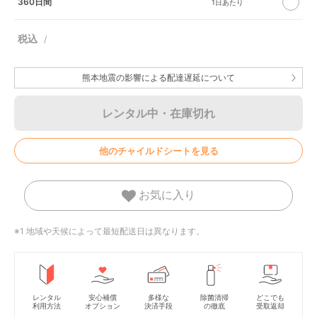
360日間
熊本地震の影響による配達遅延について
レンタル中・在庫切れ
他のチャイルドシートを見る
お気に入り
※1 地域や天候によって最短配送日は異なります。
レンタル
安心補償
多様な
除菌清掃
どこでも
利用方法
オプション
決済手段
の徹底
受取返却