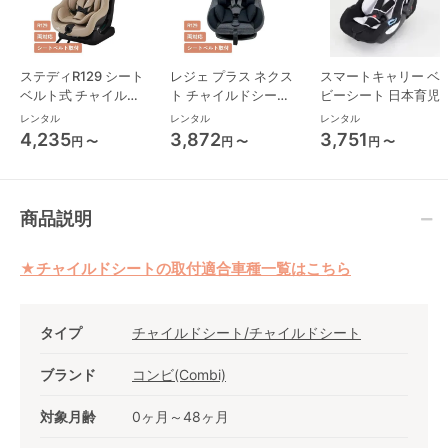
ステディR129 シート
レジェ プラス ネクス
スマートキャリー ベ
ベルト式 チャイルド
ト チャイルドシート
ビーシート 日本育児
シート ジョイー(joie)
西松屋
レンタル
レンタル
レンタル
4,235
3,872
3,751
円 〜
円 〜
円 〜
商品説明
★チャイルドシートの取付適合車種一覧はこちら
タイプ
チャイルドシート/チャイルドシート
ブランド
コンビ(Combi)
対象月齢
0ヶ月～48ヶ月