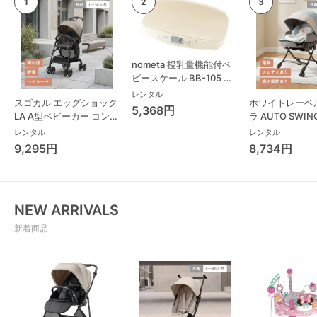
nometa 授乳量機能付ベ
ビースケール BB-105 タ
ニタ(TANITA) ベビースケ
レンタル
スゴカル エッグショック
ホワイトレーベ
ール・体重計
5,368円
LA A型ベビーカー コンビ
ラ AUTO SWING
(Combi)
Long スリープ
レンタル
レンタル
コンビ(Combi)
9,295円
8,734円
チェア・ベビー
NEW ARRIVALS
新着商品