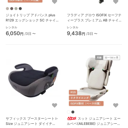
ジョイトリップ アドバンス plus
フラディア グロウ ISOFIX セーフテ
R129 エッグショック SC チャイル
ィープラス プレミアム AB チャイ
ドシート コンビ(Combi)
ルドシート アップリカ(Aprica)
レンタル
レンタル
6,050
9,438
/3日 〜
/3日 〜
円
円
サフィックス ブースターシート i-
スット ジュニアシート エー
Size ジュニアシート ダイイチ
ルベベ(AILEBEBE) ジュニアシート