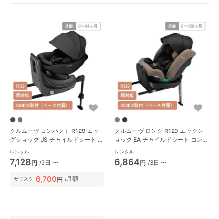
クルムーヴ コンパクト R129 エッ
クルムーヴ ロング R129 エッグシ
グショック JS チャイルドシート コ
ョック EA チャイルドシート コンビ
ンビ(Combi)
(Combi)
レンタル
レンタル
7,128
6,864
/3日 〜
/3日 〜
円
円
6,700
/月額
円
サブスク