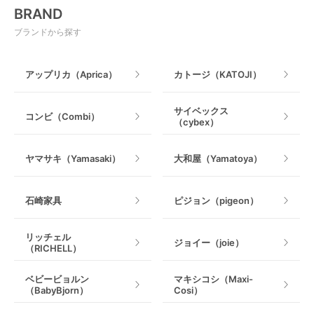
BRAND
ベビージム
授乳グッズ・ママ用品
ブランドから探す
手押し車・歩行器
アップリカ（Aprica）
カトージ（KATOJI）
乗用玩具・乗り物
サイベックス
コンビ（Combi）
（cybex）
室内遊具
ヤマサキ（Yamasaki）
大和屋（Yamatoya）
石崎家具
ピジョン（pigeon）
リッチェル
ジョイー（joie）
（RICHELL）
ベビービョルン
マキシコシ（Maxi-
（BabyBjorn）
Cosi）