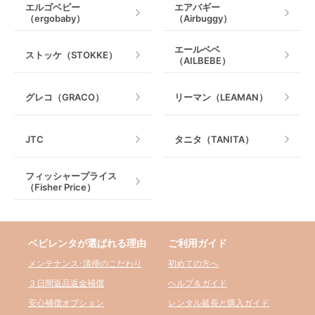
エルゴベビー
エアバギー
（ergobaby）
（Airbuggy）
エールベベ
ストッケ（STOKKE）
（AILBEBE）
グレコ（GRACO）
リーマン（LEAMAN）
JTC
タニタ（TANITA）
フィッシャープライス
（Fisher Price）
ベビレンタが選ばれる理由
ご利用ガイド
メンテナンス･清掃のこだわり
初めての方へ
３日間返品返金補償
ヘルプ＆ガイド
安心補償オプション
レンタル延長と購入ガイド