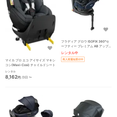
フラディア グロウ ISOFIX 360°セ
ーフティー プレミアム AB アップ
リカ(aprica) チャイルドシート
レンタル中
再入荷通知受付中
マイカ プロ エコ アイサイズ マキシ
コシ(Maxi-Cosi) チャイルドシート
レンタル
8,162
/3日 〜
円