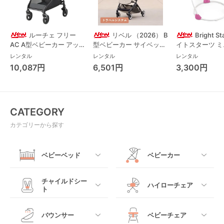
ルーチェ フリー
リベル （2026） B
Bright S
AC A型ベビーカー アッ
型ベビーカー サイベック
イトスターツ 
プリカ(Aprica) A型ベビ
ス(cybex)
ス フォーエバー
レンタル
レンタル
レンタル
ーカー アップリカ
レンド ジャンパ
10,087円
6,501円
3,300円
(Aprica)
パルー キッズツ
(Kids2)
CATEGORY
カテゴリーから探す
ベビーベッド
ベビーカー
すべて
すべて
チャイルドシー
ハイローチェア
ト
ミニサイズベビーベッ
A型ベビーカー
ド
すべて
すべて
バウンサー
ベビーチェア