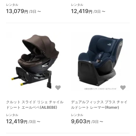
ベベ(AILBEBE)
デル チャイルドシート エールベベ
レンタル
レンタル
(AILBEBE)
13,079
12,419
/3日 〜
/3日 〜
円
円
クルット スライド リシェ チャイル
デュアルフィックス プラス チャイ
ドシート エールベベ(AILBEBE)
ルドシート レーマー(Romer)
レンタル
レンタル
12,419
9,603
/3日 〜
/3日 〜
円
円