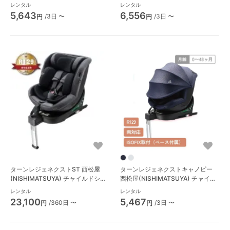
(DAIICHI)
エールベベ(AILBEBE)
レンタル
レンタル
5,643
6,556
/3日 〜
/3日 〜
円
円
ターンレジェネクストST 西松屋
ターンレジェネクストキャノピー
(NISHIMATSUYA) チャイルドシー
西松屋(NISHIMATSUYA) チャイル
ト
ドシート
レンタル
レンタル
23,100
5,467
/360日 〜
/3日 〜
円
円