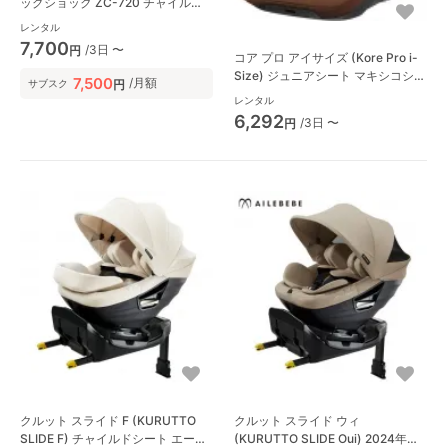
ッグショック ZC-720 チャイルド
シート コンビ(Combi)
レンタル
7,700
/3日 〜
円
コア プロ アイサイズ (Kore Pro i-
Size) ジュニアシート マキシコシ
7,500
/月額
円
サブスク
(Maxi-Cosi)
レンタル
6,292
/3日 〜
円
クルット スライド F (KURUTTO
クルット スライド ウィ
SLIDE F) チャイルドシート エール
(KURUTTO SLIDE Oui) 2024年モ