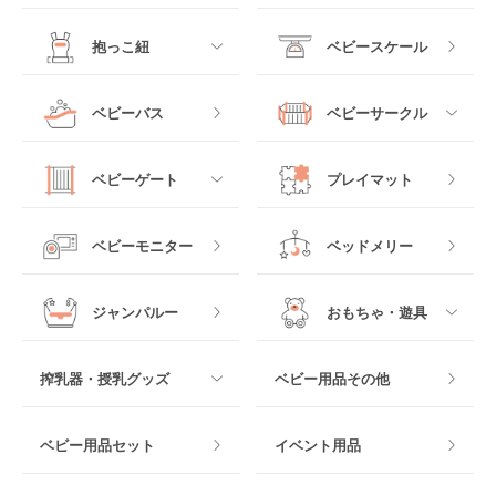
レギュラーサイズベビ
B型ベビーカー
ーベッド
ベビーシート
電動ハイローチェア
すべて
すべて
抱っこ紐
ベビースケール
ベッドインベッド
二人乗りベビーカー
チャイルドシート
手動ハイローチェア
電動タイプ
ハイチェア
すべて
ベビーバス
ベビーサークル
クーファン
ベビーカーその他
ジュニアシート
バウンシングタイプ
ローチェア
抱っこ紐・おんぶ紐
すべて
マットレス・布団
チャイルドシートその
ベビーゲート
プレイマット
他
ロッキングタイプ
テーブルチェア
スリング
プラスチック製
すべて
ベビーベッドその他
ベビーモニター
ベッドメリー
ヒップシート
メッシュ製
おくだけタイプ
ジャンパルー
おもちゃ・遊具
抱っこ紐その他
木製
つっぱりタイプ
すべて
搾乳器・授乳グッズ
ベビー用品その他
マット製
ねじとめタイプ
おもちゃのサブスク
すべて
ベビー用品セット
イベント用品
おもちゃ
電動搾乳器