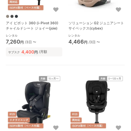
アイ ピボット 360 (i-Pivot 360)
ソリューション G2 ジュニアシート
チャイルドシート ジョイー(joie)
サイベックス(cybex)
レンタル
レンタル
7,260
4,466
/3日 〜
/3日 〜
円
円
4,400
/月額
円
サブスク