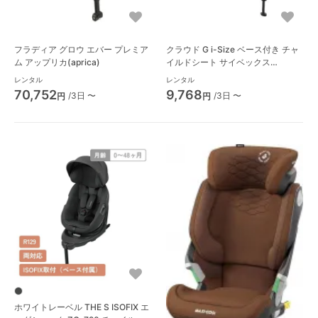
フラディア グロウ エバー プレミア
クラウド G i-Size ベース付き チャ
ム アップリカ(aprica)
イルドシート サイベックス
(cybex)
レンタル
レンタル
70,752
9,768
/3日 〜
/3日 〜
円
円
ホワイトレーベル THE S ISOFIX エ