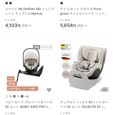
リライド AB (ReRide AB) ジュニア
アイ ピボット グロウ (i-Pivot
シート アップリカ(Aprica)
grow) チャイルドシート ジョイー
(joie)
レンタル
レンタル
4,103
5,654
/3日 〜
/3日 〜
円
円
+他
ベビーセーフ プロ + バリオベース
デュアルフィックス 5Z + バリオベ
5Z セット (BABY-SAFE PRO +
ース 5Z セット (DUALFIX 5Z +
VARIO BASE 5Z) ベビーシート ブ
VARIO BASE 5Z) チャイルドシート
レンタル
レンタル