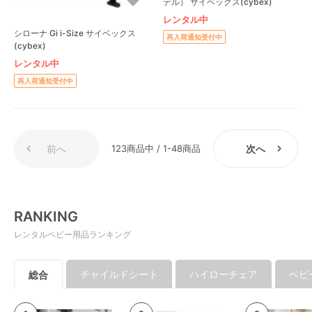
デル） サイベックス(cybex)
レンタル中
シローナ Gi i-Size サイベックス
再入荷通知受付中
(cybex)
レンタル中
再入荷通知受付中
前へ
123商品中 / 1-48商品
次へ
RANKING
レンタルベビー用品ランキング
チャイルドシート
ハイローチェア
ベビ
総合