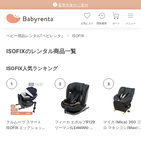
夏季休業のご案内
お気に入り
閲覧履歴
カート
メニュー
ベビー用品レンタル｢ベビレンタ｣
ISOFIX
ISOFIXのレンタル商品一覧
ISOFIX人気ランキング
クルムーヴ スマート
フィーカ エボルブR129
マイカ (Mica) 360 プ
ISOFIX エッグショック
リーマン(LEAMAN) チ
ロ マキシコシ(Maxi-
JL-590 コンビ(Combi)
ャイルドシート
Cosi)
チャイルドシート