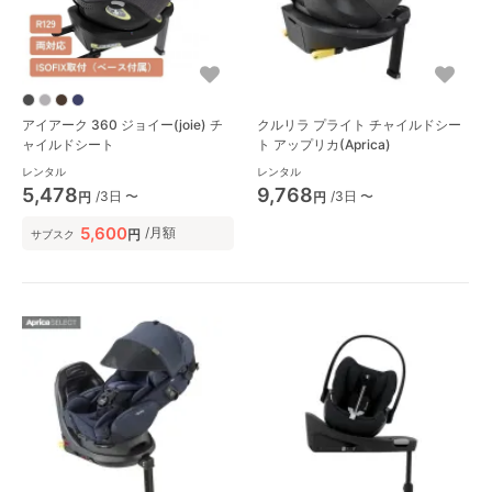
アイアーク 360 ジョイー(joie) チ
クルリラ プライト チャイルドシー
ャイルドシート
ト アップリカ(Aprica)
レンタル
レンタル
5,478
9,768
/3日 〜
/3日 〜
円
円
5,600
/月額
円
サブスク