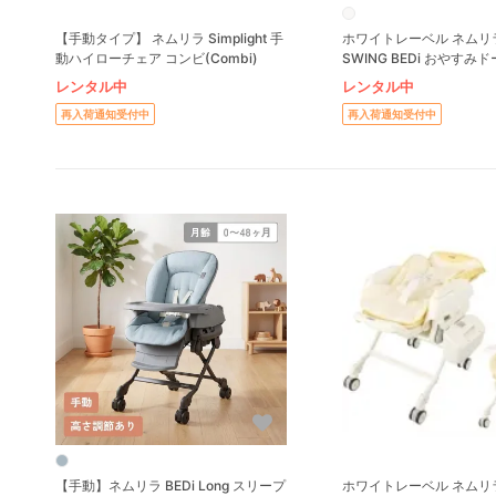
【手動タイプ】 ネムリラ Simplight 手
ホワイトレーベル ネムリラ
動ハイローチェア コンビ(Combi)
SWING BEDi おやすみド
EG コンビ(Combi) ハ
レンタル中
レンタル中
ベビーラック
再入荷通知受付中
再入荷通知受付中
【手動】ネムリラ BEDi Long スリープ
ホワイトレーベル ネムリラ