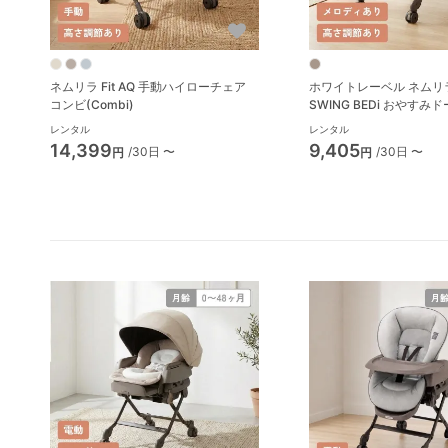
ネムリラ Fit AQ 手動ハイローチェア
ホワイトレーベル ネムリラ
コンビ(Combi)
SWING BEDi おやすみド
ビ(Combi) ハイローチ
レンタル
レンタル
ック
14,399
9,405
/30日 〜
/30日 〜
円
円