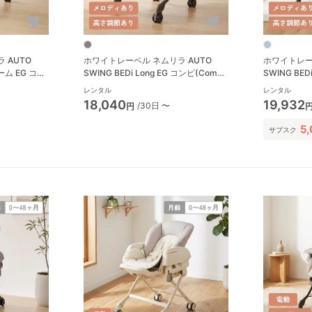
 AUTO
ホワイトレーベル ネムリラ AUTO
ホワイトレー
ーム EG コン
SWING BEDi Long EG コンビ(Combi)
SWING BE
ェア・ベビーラ
ハイローチェア・ベビーラック
コンビ(Com
レンタル
レンタル
ーラック
18,040
19,932
/30日 〜
円
5
サブスク