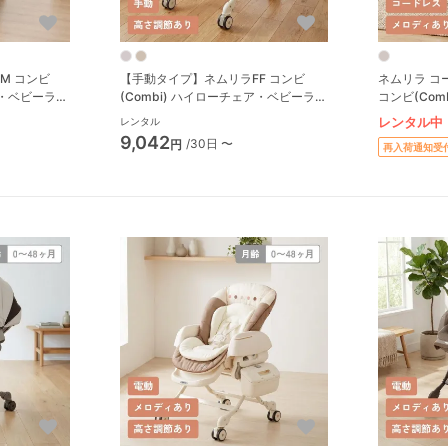
LM コンビ
【手動タイプ】ネムリラFF コンビ
ネムリラ コー
ア・ベビーラッ
(Combi) ハイローチェア・ベビーラッ
コンビ(Comb
ク
レンタル中
レンタル
9,042
/30日 〜
円
再入荷通知受