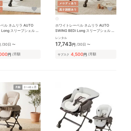
ベル ネムリラ AUTO
ホワイトレーベル ネムリラ AUTO
Di Long スリープシェル EG
SWING BEDi Long スリープシェル EG
bi) ハイローチェア・ベビ
＋ コンビ(Combi) ハイローチェア・
レンタル
ベビーラック
17,743
/30日 〜
/30日 〜
円
円
,000
4,500
/月額
/月額
円
円
サブスク