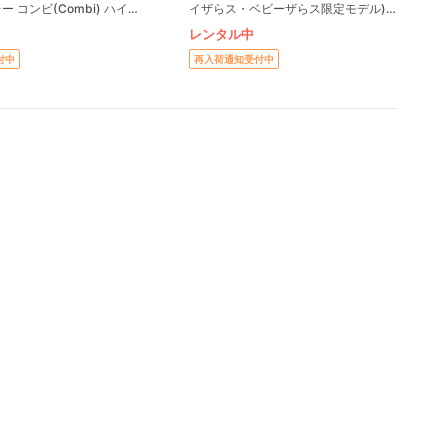
 コンビ(Combi) ハイ
イザらス・ベビーザらス限定モデル)
・ベビーラック
電動ハイローチェア コンビ
レンタル中
(combi)R003
付中
再入荷通知受付中