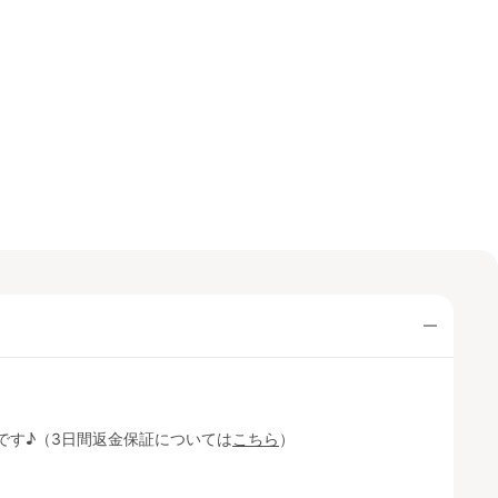
です♪（3日間返金保証については
こちら
）