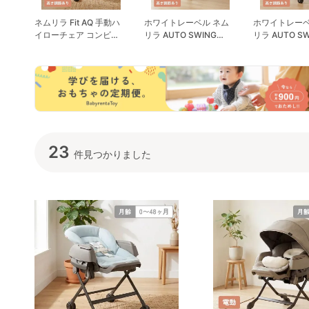
ネムリラ Fit AQ 手動ハ
ホワイトレーベル ネム
ホワイトレーベ
イローチェア コンビ
リラ AUTO SWING
リラ AUTO SW
(Combi)
BEDi おやすみドーム EG
BEDi Long EG コンビ
コンビ(Combi) ハイロ
(Combi) ハ
ーチェア・ベビーラック
ア・ベビーラ
23
件見つかりました