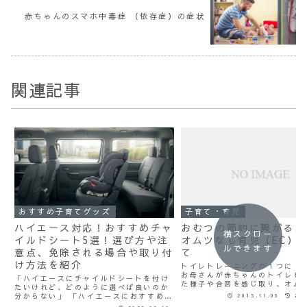
赤ちゃんのスマホ中毒症 （依存症）の症状
関連記事
おすすめ子育てグッズ
子育て・育児
ハイエース対応！おすすめチャ
おむつの節約に繋がるか
横スクロー
イルドシート5選！選び方や注
オムツなし育児（EC）
ルできます
意点、免除される場合や取り付
て
け方法を紹介
トイレトレーニングの１つに「
お母さんが赤ちゃんのトイレを
「ハイエースにチャイルドシートを付け
た様子や合図を感じ取り、オム
たいけれど、どのように選べば良いのか
過ごしているところもある」と
分からない」 「ハイエースにおすすめの
2015.11.06
201
聞いたことがあります。 それと
チャイルドシートを知りたい」 ハイエー