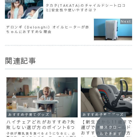
タカタ(TAKATA)のチャイルドシート口コ
ミ|安全性や使いやすさは？
デロンギ（Delonghi）オイルヒーターが赤
ちゃんにおすすめな理由
関連記事
おすすめ子育てグッズ
おすすめ子育てグッズ
ハイチェアどれがおすすめ?失
【新生児から11歳まで
敗しない選び方のポイント6つ
運びできるチャイルドシ
横スクロー
おすすめ商品や選び方、
子供が離乳食を食べるようになると、必
ルできます