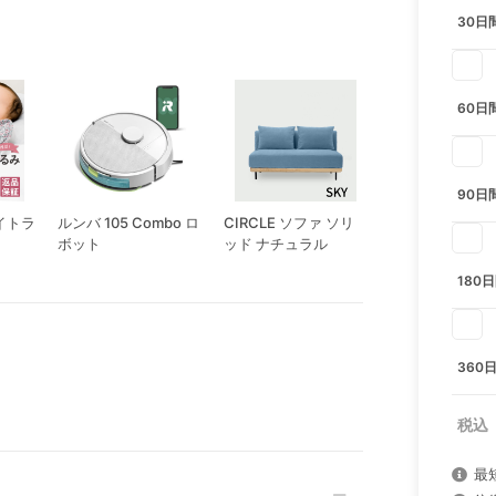
30日
60日
90日
イトラ
ルンバ 105 Combo ロ
CIRCLE ソファ ソリ
バウンサー ブリ
ボット
ッド ナチュラル
ビービョルン
180
360
最