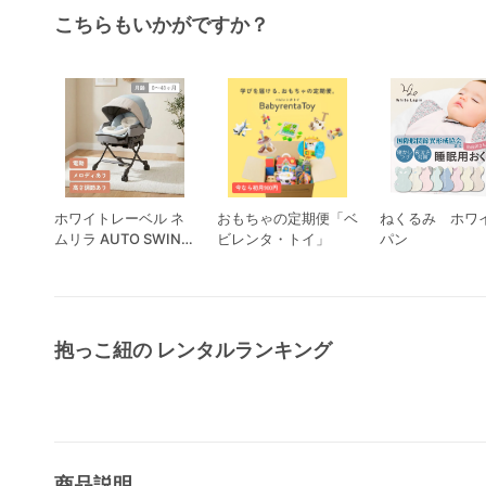
こちらもいかがですか？
ホワイトレーベル ネ
おもちゃの定期便「ベ
ねくるみ ホワ
ムリラ AUTO SWING
ビレンタ・トイ」
パン
BEDi Long スリープ
シェル EG コンビ
抱っこ紐の レンタルランキング
商品説明