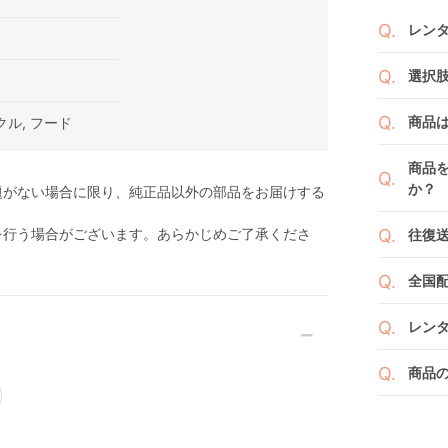
レン
商品
選択
りま
1ヶ月
ご注
商品
クル, フード
者（
です
例えば
商品
商品
くか
す。
か？
題がない場合に限り、純正品以外の部品をお届けする
い。
新品
よっ
ベビ
を行う場合がございます。あらかじめご了承くださ
往復
ます
ご注
また
ださ
送料
ざい
全国
２つ
ペー
け予
詳し
沖縄
せて
レン
※空
※万
い。
ベビレ
す。
商品
商品
ンタ
発送
リユ
通常
りま
れ以