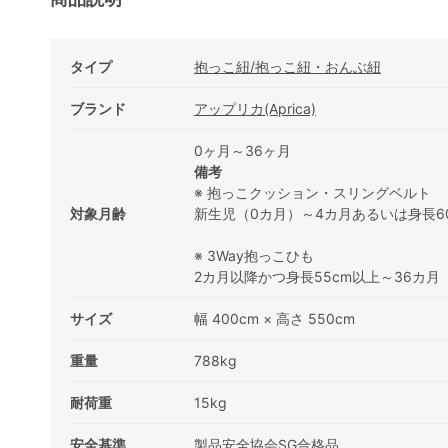
タイプ
抱っこ紐/抱っこ紐・おんぶ紐
ブランド
アップリカ(Aprica)
0ヶ月～36ヶ月
備考
※ 抱っこクッション・スリングベルト
対象月齢
新生児（0カ月）～4カ月あるいは身長60
※ 3Way抱っこひも
2カ月以降かつ身長55cm以上～36カ月
サイズ
幅 400cm × 高さ 550cm
重量
788kg
耐荷重
15kg
安全基準
製品安全協会SG合格品