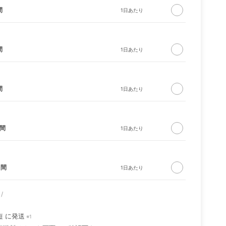
間
間
間
ス ベ
日間
日間
短
に発送
※1