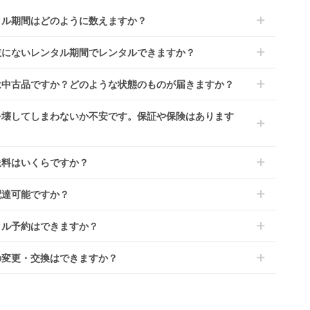
タル期間はどのように数えますか？
到着日を0日目と起算し、到着日の翌日から利用開始日1日目とな
肢にないレンタル期間でレンタルできますか？
す。
レンタルなら30日間として、レンタル契約終了日までに配送業
文後にレンタル延長していただくことでご希望期間の利用が可能
は中古品ですか？どのような状態のものが届きますか？
佐川急便）に商品の引渡しとなります。
。
4ヶ月の場合、3ヶ月レンタル＋1ヶ月延長としてご利用いただ
によっては「新品」と「リユース品」を選べるものもございま
を壊してしまわないか不安です。保証や保険はあります
、もしくは6ヶ月レンタルご注文の上で、早期にご返却くださ
商品はメーカーから仕入れた状態のものをお送りします。商品に
ては入荷後に開封し組み立て及び走行テストを行う場合がござい
レンタでは「安心補償オプション」をご用意しております。
送料はいくらですか？
。
文時に商品と一緒にカートへ入れ安心補償オプションをご購入く
、新品商品はご注文後にメーカーからお取り寄せとなる場合がご
い。
は商品サイズによって異なります。商品をカートへ入れ、カート
ます。その際、メーカーの都合によっては、表示されているお届
配達可能ですか？
のプランごとに補償内容は異なります。
ジから住所を入力すると送料が確認いただけます。
定日よりも遅れる場合や、在庫切れによりご注文をキャンセルさ
くは
こちら
をご確認ください。
・離島をのぞくどこでも配送いたします。
いただく場合がございます。あらかじめご了承ください。
タル予約はできますか？
港への配達はご対応できかねますのであらかじめご了承くださ
が一キャンセルとなった場合には、代金は全額ご返金いたしま
ンタでは配送日を180日後のお日にちまで指定可能ですので、
の変更・交換はできますか？
のご注文時にご希望のお日にちに配送日指定をしてください。レ
ル開始日は到着日の翌日となります。
前に限り可能です。
ース品は返却された商品を点検・クリーニングしてお届けしてお
、商品到着日の5日前には発送準備が完了しておりますので、そ
す。そのため、小さなキズや使用感はございますが、故障や大き
降の受付は出来かねます。