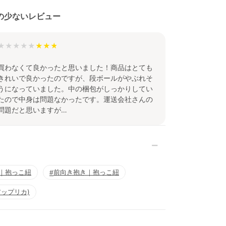
なキ
また
いま
の少ないレビュー
商品
点検
★★★★★
買わなくて良かったと思いました！商品はとても
きれいで良かったのですが、段ボールがやぶれそ
うになっていました。中の梱包がしっかりしてい
たので中身は問題なかったです。運送会社さんの
問題だと思いますが…
｜抱っこ紐
前向き抱き｜抱っこ紐
アップリカ)