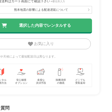
復送料はカート画面にて確認下さい
※要住所入力
熊本地震の影響による配達遅延について
お気に入り
地域や天候によって最短配送日は異なります。
ンタル
安心補償
多様な
除菌清掃
どこでも
用方法
オプション
決済手段
の徹底
受取返却
る質問