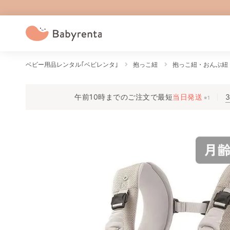
ベビー用品レンタル｢ベビレンタ｣
抱っこ紐
抱っこ紐・おんぶ紐
午前10時までのご注文で
最短
当日発送
※1