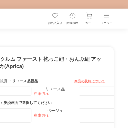
お気に入り
閲覧履歴
カート
メニュー
クルム ファースト 抱っこ紐・おんぶ紐 アッ
(Aprica)
状態 ：
リユース品
新品
商品の状態について
リユース品
：
決済画面で選択してください
ベージュ