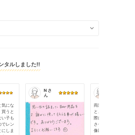
タルしました!!
N さ
K.S.
ん
さん
と気にな
両親に孫の顔を見せ
、買うと
と、出産後初めて帰
ない子も
際にベビーカーをレ
のでレン
させていただきまし
とにしま
像以上に軽くて使い