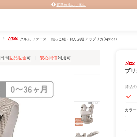
夏季休業のご案内
クルム ファースト 抱っこ紐・おんぶ紐 アップリカ(Aprica)
3日間
返品返金
可
安心補償
利用可
プリカ
商品の
カラー