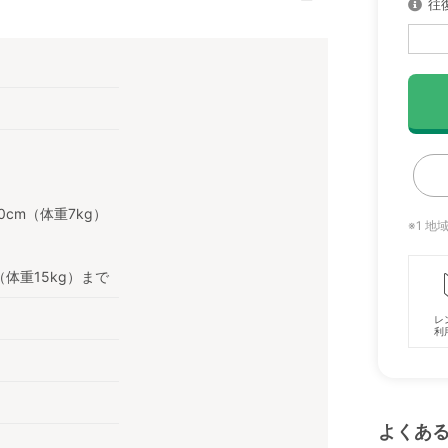
往
cm（体重7kg）
※1 
（体重15kg）まで
レ
利
よくあ