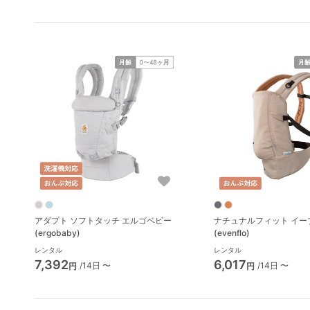
アダプト ソフトタッチ エルゴベビー
ナチュナルフィット イー
(ergobaby)
(evenflo)
レンタル
レンタル
7,392
6,017
/14日 〜
/14日 〜
円
円