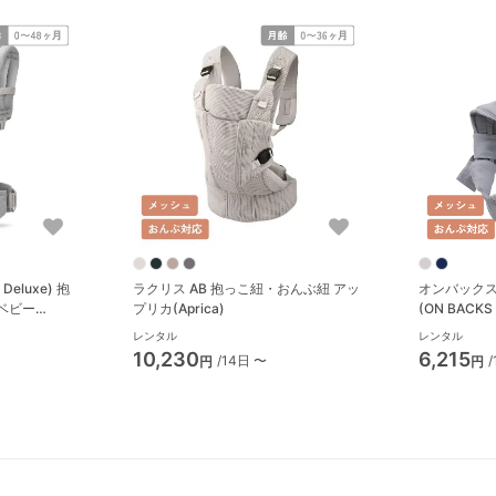
eluxe) 抱
ラクリス AB 抱っこ紐・おんぶ紐 アッ
オンバックス
ベビー
プリカ(Aprica)
(ON BACKS
っこ紐・おん
レンタル
レンタル
リーズ(Lucky 
10,230
6,215
/14日 〜
円
円