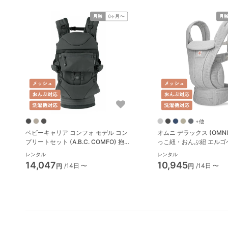
+他
ベビーキャリア コンフォ モデル コン
オムニ デラックス (OMNI D
プリートセット (A.B.C. COMFO) 抱っ
っこ紐・おんぶ紐 エルゴ
こ紐・おんぶ紐 エアバギー
(ergobaby)
レンタル
レンタル
(Airbuggy)
14,047
10,945
/14日 〜
/14日 〜
円
円