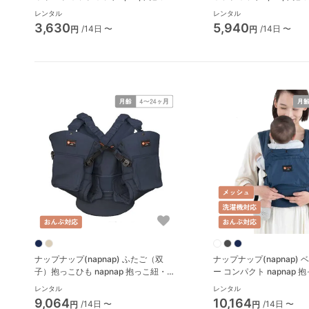
紐・おんぶ紐
ぶ紐
レンタル
レンタル
3,630
5,940
/14日 〜
/14日 〜
円
円
ナップナップ(napnap) ふたご（双
ナップナップ(napnap)
子）抱っこひも napnap 抱っこ紐・お
ー コンパクト napnap
んぶ紐
ぶ紐
レンタル
レンタル
9,064
10,164
/14日 〜
/14日 〜
円
円