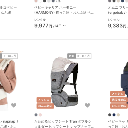
+他
エルゴベビー
ベビーキャリア ハーモニー
オムニ ブリ
・おんぶ紐
(HARMONY) 抱っこ紐・おんぶ紐 ベ
(ergoba
ビービョルン(BabyBjorn)
レンタル
レンタル
9,977
9,383
/14日 〜
円
円
napnap ナ
たためるヒップシート Tran ダブルシ
ベビーキャリー 
抱っこ紐・おん
ョルダー ヒップシート ナップナップ
っこ紐・お