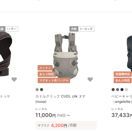
ストッケ
カドルクリック CUDL clik ヌナ
ベビーキャリ
(nuna)
（angelett
レンタル
レンタル
11,000
37,433
/14日 〜
円
4,200
/月額
円
サブスク