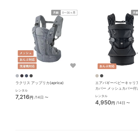
ラクリス アップリカ(aprica)
エアバギーベビーキャリア
カバー メッシュカバー付
レンタル
紐・おんぶ紐 エアバギー(A
7,216
レンタル
/14日 〜
円
4,950
/14日 〜
円