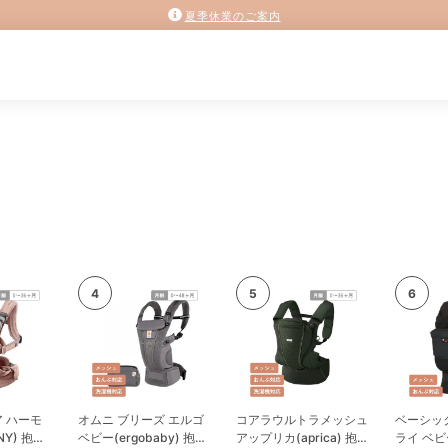
夏季休業のご案内
 ハーモ
オムニ ブリーズ エルゴ
コアラウルトラメッシュ
ベーシッ
NY) 抱っ
ベビー(ergobaby) 抱っ
アップリカ(aprica) 抱っ
ライ ベビ