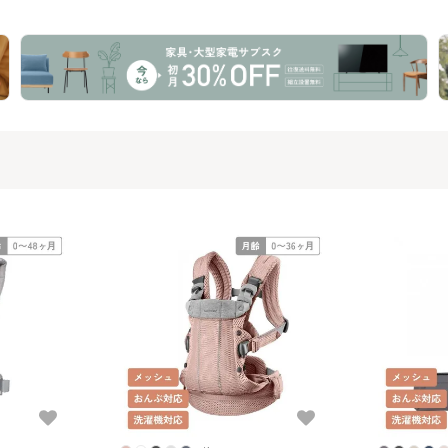
 ベビー
こ紐・おんぶ紐
こ紐・おんぶ紐
ップナップ(
jorn)
っこ紐・