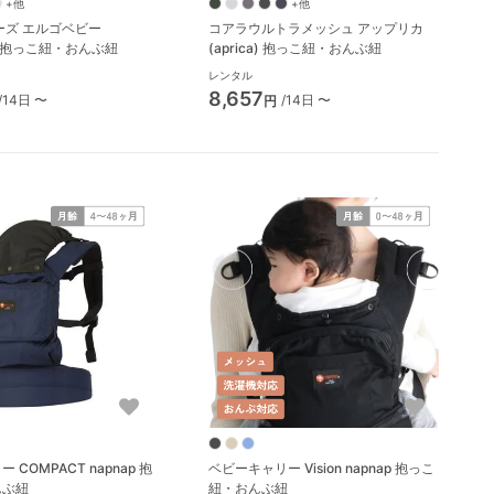
+他
+他
ーズ エルゴベビー
コアラウルトラメッシュ アップリカ
by) 抱っこ紐・おんぶ紐
(aprica) 抱っこ紐・おんぶ紐
レンタル
8,657
/14日 〜
/14日 〜
円
COMPACT napnap 抱
ベビーキャリー Vision napnap 抱っこ
んぶ紐
紐・おんぶ紐