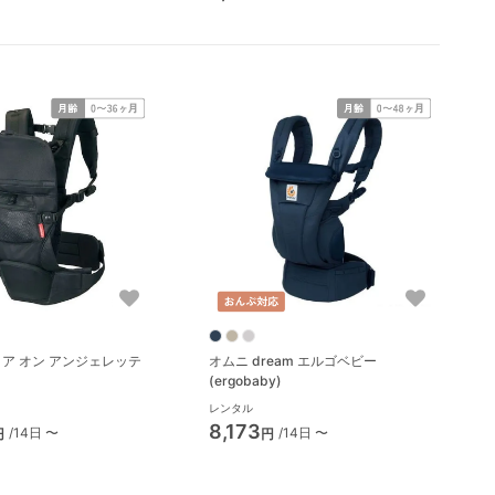
ア オン アンジェレッテ
オムニ dream エルゴベビー
e）
(ergobaby)
レンタル
8,173
/14日 〜
/14日 〜
円
円