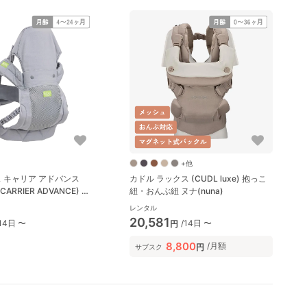
+他
 キャリア アドバンス
カドル ラックス (CUDL luxe) 抱っこ
 CARRIER ADVANCE) 抱
紐・おんぶ紐 ヌナ(nuna)
ぶ紐 ラッキーインダスト
レンタル
Industries)
20,581
/14日 〜
/14日 〜
円
8,800
/月額
円
サブスク