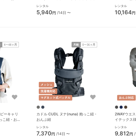
(napnap) 抱っこ紐・おんぶ紐
レンタル
レンタル
5,940
10,164
/14日 〜
円
円
 ベビーキャリ
カドル CUDL ヌナ(nuna) 抱っこ紐・
2WAYウエ
 抱っこ紐・おん
おんぶ紐
イテックス(E
ぶ紐
レンタル
レンタル
7,370
9,812
/14日 〜
円
円