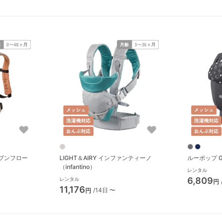
ブンフロー
LIGHT＆AIRY インファンティーノ
ルーポップ G
（infantino）
レンタル
6,809
レンタル
円
11,176
/14日 〜
円