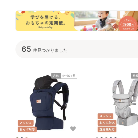
(napnap) 抱っこ紐・お
(ergobaby) 抱っこ紐・
こ紐・おんぶ紐
んぶ紐
おんぶ紐
ビョルン(BabyB
65
件見つかりました