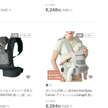
レンタル
6,248
/14日 〜
/14日 〜
円
ストベルトキャリー 日本エ
ダイヤル式抱っこ紐 Inno Dial Baby
IGHTEX) 抱っこ紐・おん
Carrier アイエンジェル(iangel) 抱っ
こ紐・おんぶ紐
レンタル
9,284
/14日 〜
/14日 〜
円