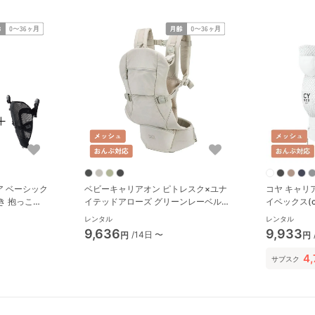
 ベーシック
ベビーキャリアオン ピトレスク×ユナ
コヤ キャリ
き 抱っこ
イテッドアローズ グリーンレーベル
イベックス(c
IRBUGGY)
リラクシング 抱っこ紐・おんぶ紐 ラ
レンタル
レンタル
ッキーインダストリーズ(Lucky
9,636
9,933
/14日 〜
円
円
Industries)
4
サブスク