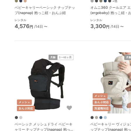
+他
ベビーキャリーベーシック ナップナッ
オムニ360 クールエア 
プ(napnap) 抱っこ紐・おんぶ紐
(ergobaby) 抱っこ紐
レンタル
レンタル
4,576
3,300
/14日 〜
/14日 〜
円
円
ベーシック メッシュドライ ベビーキ
ベビーキャリー ヴィジョン 
ャリー ナップナップ(napnap) 抱っこ
ップナップ(napnap) 