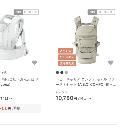
+他
ア 抱っこ紐・おんぶ紐 サ
ベビーキャリア コンフォ モデル ファ
ybex)
ーストセット (A.B.C. COMFO) 抱っこ
紐・おんぶ紐 エアバギー(Airbuggy)
レンタル
10,780
/14日 〜
/14日 〜
円
,700
/月額
円