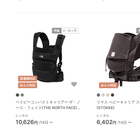
ベイビーコンパクトキャリアー ザ・ノ
リマス ベビーキャリア 
ース・フェイス(THE NORTH FACE)
(STOKKE)
抱っこ紐・おんぶ紐 R007
レンタル
レンタル
10,626
6,402
/14日 〜
/14日 〜
円
円