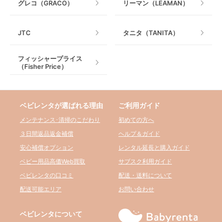
グレコ（GRACO）
リーマン（LEAMAN）
JTC
タニタ（TANITA）
フィッシャープライス
（Fisher Price）
ベビレンタが選ばれる理由
ご利用ガイド
メンテナンス･清掃のこだわり
初めての方へ
３日間返品返金補償
ヘルプ＆ガイド
安心補償オプション
レンタル延長と購入ガイド
ベビー用品高価Web買取
サブスク利用ガイド
ベビレンタの口コミ
配送・送料について
配送可能エリア
お問い合わせ
ベビレンタについて