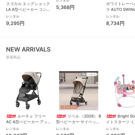
レンタル
スゴカル エッグショック
ホワイトレーベ
ール・体重計
5,368円
LA A型ベビーカー コンビ
ラ AUTO SWING
(Combi)
Long スリープ
レンタル
レンタル
コンビ(Combi)
9,295円
8,734円
チェア・ベビー
NEW ARRIVALS
新着商品
ルーチェ フリー
リベル （2026） B
Bright S
AC A型ベビーカー アッ
型ベビーカー サイベック
イトスターツ 
プリカ(Aprica) A型ベビ
ス(cybex)
ス フォーエバー
レンタル
レンタル
レンタル
ーカー アップリカ
レンド ジャンパ