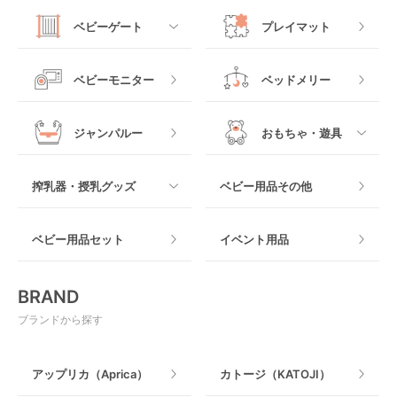
抱っこ紐・おんぶ紐
すべて
マットレス・布団
チャイルドシートその
ベビーゲート
プレイマット
他
ロッキングタイプ
テーブルチェア
スリング
プラスチック製
すべて
ベビーベッドその他
ベビーモニター
ベッドメリー
ヒップシート
メッシュ製
おくだけタイプ
ジャンパルー
おもちゃ・遊具
抱っこ紐その他
木製
つっぱりタイプ
すべて
搾乳器・授乳グッズ
ベビー用品その他
マット製
ねじとめタイプ
おもちゃのサブスク
すべて
ベビー用品セット
イベント用品
おもちゃ
電動搾乳器
BRAND
ベビージム
授乳グッズ・ママ用品
ブランドから探す
手押し車・歩行器
アップリカ（Aprica）
カトージ（KATOJI）
乗用玩具・乗り物