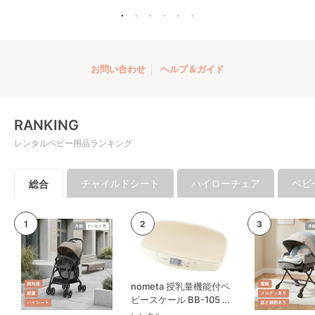
お問い合わせ
ヘルプ＆ガイド
RANKING
レンタルベビー用品ランキング
チャイルドシート
ハイローチェア
ベビ
総合
nometa 授乳量機能付ベ
ビースケール BB-105 タ
ニタ(TANITA) ベビースケ