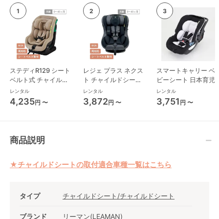
ステディR129 シート
レジェ プラス ネクス
スマートキャリー ベ
ベルト式 チャイルド
ト チャイルドシート
ビーシート 日本育児
シート ジョイー(joie)
西松屋
レンタル
レンタル
レンタル
4,235
3,872
3,751
円 〜
円 〜
円 〜
商品説明
★チャイルドシートの取付適合車種一覧はこちら
タイプ
チャイルドシート/チャイルドシート
ブランド
リーマン(LEAMAN)