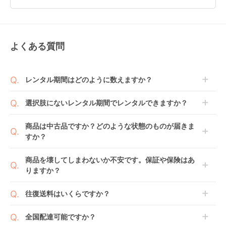
よくある質問
ターンレジェネクスト
フラディア グロウ
クルムーヴ ロング
ST 西松屋
ISOFIX セーフティー
R129 エッグショック
(NISHIMATSUYA) チ
プラス プレミアム AB
EA チャイルドシート
レンタル
レンタル
レンタル
レンタル期間はどのように数えますか？
ャイルドシート
チャイルドシート ア
コンビ(Combi)
3,652
8,580
4,576
円 〜
円 〜
円 〜
ップリカ(Aprica)
商品到着日を0日目と起算し、到着日の翌日から利用
選択肢にないレンタル期間でレンタルできますか？
開始日1日目となります。
1ヶ月レンタルなら30日間として、レンタル契約終了
ご注文後にレンタル延長していただくことでご希望期
商品は中古品ですか？どのような状態のものが届きま
日までに配送業者（佐川急便）に商品の引渡しとなり
間の利用が可能です。
すか？
ます。
例えば4ヶ月の場合、3ヶ月レンタル＋1ヶ月延長とし
てご利用いただくか、もしくは6ヶ月レンタルご注文
商品によっては「新品」と「リユース品」を選べるも
商品を壊してしまわないか不安です。保証や保険はあ
の上で、早期にご返却ください。
のもございます。
りますか？
ジョイトリップ アド
レジェプラス ネクス
アイアーク 360 ジョ
新品商品はメーカーから仕入れた状態のものをお送り
バンス plus R129 エ
ト キャノピー チャイ
イー(joie) チャイルド
します。商品によっては入荷後に開封し組み立て及び
ベビレンタでは「安心補償オプション」をご用意して
ッグショック SC チャ
ルドシート 西松屋
シート
往復送料はいくらですか？
レンタル
レンタル
レンタル
走行テストを行う場合がございます。
おります。
イルドシート コンビ
3,300
7,370
3,993
円 〜
円 〜
円 〜
また、新品商品はご注文後にメーカーからお取り寄せ
ご注文時に商品と一緒にカートへ入れ安心補償オプシ
(Combi)
送料は商品サイズによって異なります。商品をカート
全国配達可能ですか？
となる場合がございます。その際、メーカーの都合に
ョンをご購入ください。
へ入れ、カートページから住所を入力すると送料が確