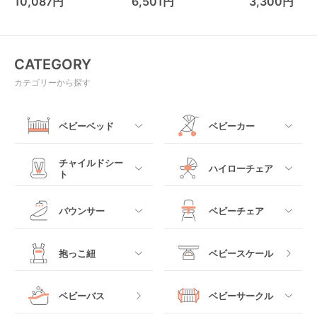
10,087円
6,501円
3,300円
(Aprica)
パルー キッズツ
(Kids2)
CATEGORY
カテゴリーから探す
ベビーベッド
ベビーカー
すべて
すべて
チャイルドシー
ハイローチェア
ト
ミニサイズベビーベッ
A型ベビーカー
ド
すべて
すべて
バウンサー
ベビーチェア
レギュラーサイズベビ
B型ベビーカー
ーベッド
ベビーシート
電動ハイローチェア
すべて
すべて
抱っこ紐
ベビースケール
ベッドインベッド
二人乗りベビーカー
チャイルドシート
手動ハイローチェア
電動タイプ
ハイチェア
すべて
ベビーバス
ベビーサークル
クーファン
ベビーカーその他
ジュニアシート
バウンシングタイプ
ローチェア