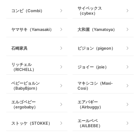
サイベックス
コンビ（Combi）
（cybex）
室内遊具
ヤマサキ（Yamasaki）
大和屋（Yamatoya）
石崎家具
ピジョン（pigeon）
リッチェル
ジョイー（joie）
（RICHELL）
ベビービョルン
マキシコシ（Maxi-
（BabyBjorn）
Cosi）
エルゴベビー
エアバギー
（ergobaby）
（Airbuggy）
エールベベ
ストッケ（STOKKE）
（AILBEBE）