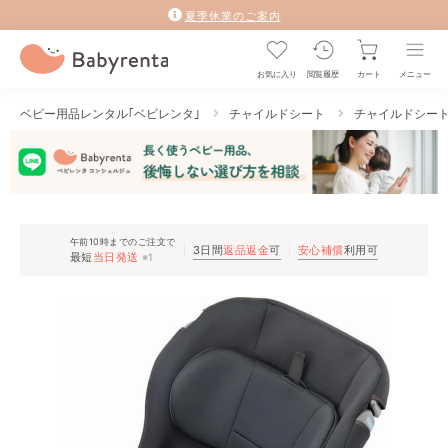
夏季休業のご案内
お気に入り
閲覧履歴
カート
メニュー
ベビー用品レンタル｢ベビレンタ｣
チャイルドシート
チャイルドシー
午前10時までのご注文で
3日間
返品返金
可
安心補償
利用可
最短
当日発送
※1