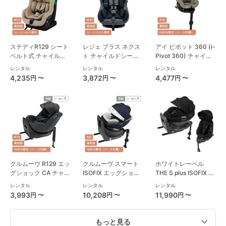
ステディR129 シート
レジェ プラス ネクス
アイ ピボット 360 (i-
ベルト式 チャイルド
ト チャイルドシート
Pivot 360) チャイル
シート ジョイー(joie)
西松屋
ドシート ジョイー
レンタル
レンタル
レンタル
(joie)
4,235
3,872
4,477
円 〜
円 〜
円 〜
クルムーヴ R129 エッ
クルムーヴ スマート
ホワイトレーベル
グショック CA チャイ
ISOFIX エッグショッ
THE S plus ISOFIX エ
ルドシート コンビ
ク JL-590 コンビ
ッグショック ZC-750
レンタル
レンタル
レンタル
(Combi)
(Combi) チャイルド
チャイルドシート コ
3,993
10,208
11,990
円 〜
円 〜
円 〜
シート
ンビ(Combi)
もっと見る