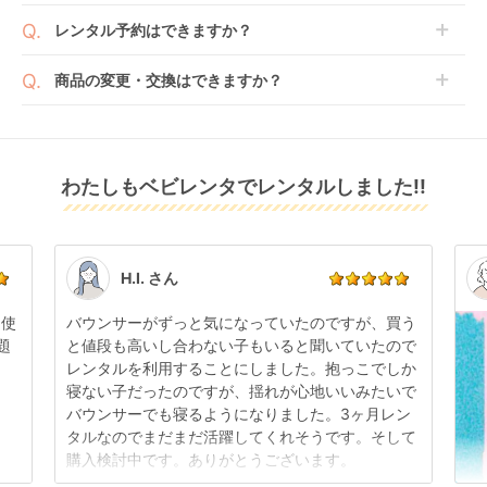
よっては、表示されているお届け予定日よりも遅れる
２つのプランごとに補償内容は異なります。
認いただけます。
沖縄・離島をのぞくどこでも配送いたします。
場合や、在庫切れによりご注文をキャンセルさせてい
レンタル予約はできますか？
詳しくは
こちら
をご確認ください。
※空港への配達はご対応できかねますのであらかじめ
ただく場合がございます。あらかじめご了承くださ
ご了承ください。
ベビレンタでは配送日を180日後のお日にちまで指定
い。
商品の変更・交換はできますか？
可能ですので、商品のご注文時にご希望のお日にちに
※万が一キャンセルとなった場合には、代金は全額ご
配送日指定をしてください。レンタル開始日は到着日
発送前に限り可能です。
返金いたします。
の翌日となります。
クルムーヴ コンパク
クルリラ プラス ライ
ホワイトレーベル
通常、商品到着日の5日前には発送準備が完了してお
ト R129 エッグショッ
ト AB チャイルドシー
THE S ISOFIX エッグ
りますので、それ以降の受付は出来かねます。
リユース品は返却された商品を点検・クリーニングし
ク JS チャイルドシー
ト アップリカ
ショック ZC-720 チ
レンタル
わたしもベビレンタでレンタルしました!!
また、レンタル期間の変更も商品発送前であれば変更
レンタル
レンタル
てお届けしております。そのため、小さなキズや使用
ト コンビ(Combi)
(Aprica)
ャイルドシート コン
4,499
4,125
5,555
円 〜
円 〜
円 〜
可能です。
感はございますが、故障や大きなキズ、シミなどのリ
ビ(Combi)
商品やレンタル期間の変更は
こちら
からご連絡くださ
ペアできないものは除き、お客様にお出ししていま
い。
す。
点検清掃については
こちら
もご確認ください。
H.I. さん
日使
バウンサーがずっと気になっていたのですが、買う
題
と値段も高いし合わない子もいると聞いていたので
レンタルを利用することにしました。抱っこでしか
折りたたみ チャイル
寝ない子だったのですが、揺れが心地いいみたいで
ドシート ISOFIX チャ
バウンサーでも寝るようになりました。3ヶ月レン
イルドシート プッパ
レンタル
タルなのでまだまだ活躍してくれそうです。そして
プポ(PUPPAPUPO)
3,960
円 〜
購入検討中です。ありがとうございます。