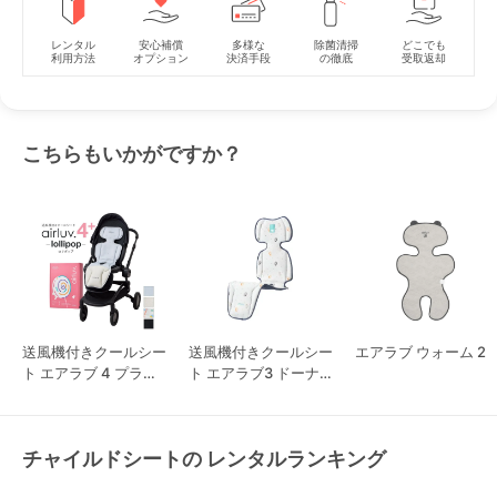
レンタル
安心補償
多様な
除菌清掃
どこでも
利用方法
オプション
決済手段
の徹底
受取返却
こちらもいかがですか？
送風機付きクールシー
送風機付きクールシー
エアラブ ウォーム 2
ト エアラブ 4 プラス
ト エアラブ3 ドーナ
ロリポップ
ツ
チャイルドシートの レンタルランキング