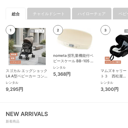
チャイルドシート
ハイローチェア
ベビ
総合
nometa 授乳量機能付ベ
ビースケール BB-105 タ
ニタ(TANITA) ベビースケ
レンタル
スゴカル エッグショック
マムズキャリー
ール・体重計
5,368円
LA A型ベビーカー コンビ
ト３ 西松屋
(Combi)
(NISHIMATSU
レンタル
レンタル
ーシート
9,295円
3,300円
NEW ARRIVALS
新着商品