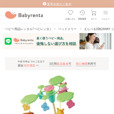
夏季休業のご案内
お気に入り
閲覧履歴
カート
メニュー
ベビー用品レンタル｢ベビレンタ｣
ベッドメリー
えらべる回転6WAY 
午前10時までのご注文で
3日間
返品返金
可
安心補償
利用可
最短
当日発送
※1