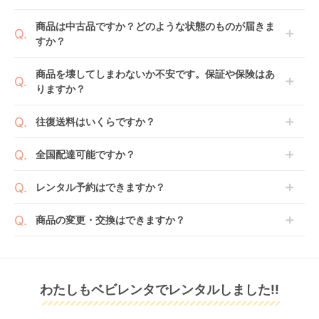
1ヶ月レンタルなら30日間として、レンタル契約終了
ご注文後にレンタル延長していただくことでご希望期
商品は中古品ですか？どのような状態のものが届きま
日までに配送業者（佐川急便）に商品の引渡しとなり
間の利用が可能です。
すか？
ます。
例えば4ヶ月の場合、3ヶ月レンタル＋1ヶ月延長とし
てご利用いただくか、もしくは6ヶ月レンタルご注文
商品によっては「新品」と「リユース品」を選べるも
商品を壊してしまわないか不安です。保証や保険はあ
の上で、早期にご返却ください。
のもございます。
りますか？
新品商品はメーカーから仕入れた状態のものをお送り
します。商品によっては入荷後に開封し組み立て及び
ベビレンタでは「安心補償オプション」をご用意して
往復送料はいくらですか？
走行テストを行う場合がございます。
おります。
また、新品商品はご注文後にメーカーからお取り寄せ
ご注文時に商品と一緒にカートへ入れ安心補償オプシ
送料は商品サイズによって異なります。商品をカート
全国配達可能ですか？
となる場合がございます。その際、メーカーの都合に
ョンをご購入ください。
へ入れ、カートページから住所を入力すると送料が確
よっては、表示されているお届け予定日よりも遅れる
２つのプランごとに補償内容は異なります。
認いただけます。
沖縄・離島をのぞくどこでも配送いたします。
場合や、在庫切れによりご注文をキャンセルさせてい
レンタル予約はできますか？
詳しくは
こちら
をご確認ください。
※空港への配達はご対応できかねますのであらかじめ
ただく場合がございます。あらかじめご了承くださ
ご了承ください。
ベビレンタでは配送日を180日後のお日にちまで指定
い。
商品の変更・交換はできますか？
可能ですので、商品のご注文時にご希望のお日にちに
※万が一キャンセルとなった場合には、代金は全額ご
配送日指定をしてください。レンタル開始日は到着日
発送前に限り可能です。
返金いたします。
の翌日となります。
通常、商品到着日の5日前には発送準備が完了してお
りますので、それ以降の受付は出来かねます。
リユース品は返却された商品を点検・クリーニングし
わたしもベビレンタでレンタルしました!!
また、レンタル期間の変更も商品発送前であれば変更
てお届けしております。そのため、小さなキズや使用
可能です。
感はございますが、故障や大きなキズ、シミなどのリ
商品やレンタル期間の変更は
こちら
からご連絡くださ
ペアできないものは除き、お客様にお出ししていま