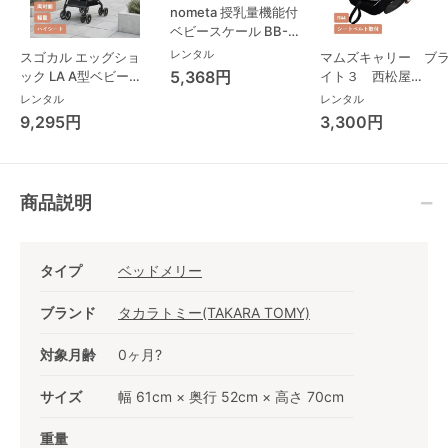
nometa 授乳量機能付
ベビースケール BB-
105 タニタ(TANITA)
レンタル
スゴカル エッグショ
マムズキャリー ブ
ベビースケール・体重
5,368円
ック LA A型ベビーカ
イト３ 西松屋
計
ー コンビ(Combi)
(NISHIMATSUYA) ベ
レンタル
レンタル
ビーシート
9,295円
3,300円
商品説明
タイプ
ベッドメリー
ブランド
タカラトミー(TAKARA TOMY)
対象月齢
0ヶ月?
サイズ
幅 61cm × 奥行 52cm × 高さ 70cm
重量