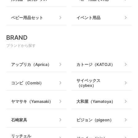
マット製
ねじとめタイプ
おもちゃのサブスク
すべて
ベビー用品セット
イベント用品
おもちゃ
電動搾乳器
BRAND
ベビージム
授乳グッズ・ママ用品
ブランドから探す
手押し車・歩行器
アップリカ（Aprica）
カトージ（KATOJI）
乗用玩具・乗り物
サイベックス
コンビ（Combi）
（cybex）
室内遊具
ヤマサキ（Yamasaki）
大和屋（Yamatoya）
石崎家具
ピジョン（pigeon）
リッチェル