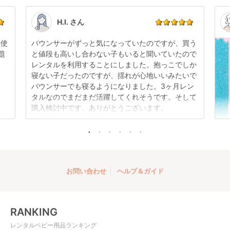
い。
す。
点検清掃については
こちら
もご確認ください。
H.I. さん
日使
バウンサーがずっと気になっていたのですが、買う
題
と値段も高いし合わない子もいると聞いていたので
レンタルを利用することにしました。抱っこでしか
寝ない子だったのですが、揺れが心地いいみたいで
バウンサーでも寝るようになりました。3ヶ月レン
タルなのでまだまだ活躍してくれそうです。そして
購入検討中です。ありがとうございます。
お問い合わせ
ヘルプ＆ガイド
RANKING
レンタルベビー用品ランキング