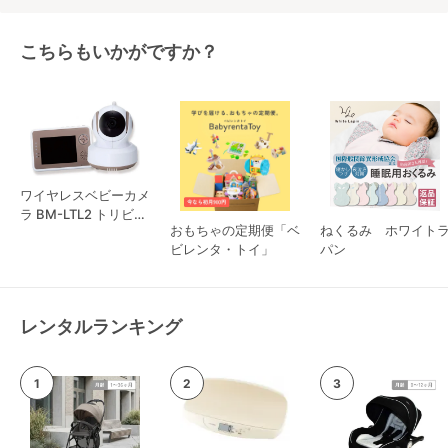
たたみベビーベッ
ド 取り付けパー
ツ ベッドメリー
こちらもいかがですか？
タカラトミー
(TAKARA TOMY)
ワイヤレスベビーカメ
ラ BM-LTL2 トリビュ
おもちゃの定期便「ベ
ねくるみ ホワイト
ート
ビレンタ・トイ」
パン
レンタルランキング