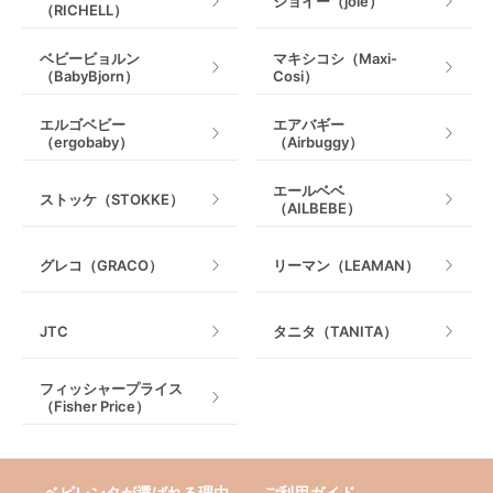
ジョイー（joie）
（RICHELL）
ベビービョルン
マキシコシ（Maxi-
（BabyBjorn）
Cosi）
エルゴベビー
エアバギー
（ergobaby）
（Airbuggy）
エールベベ
ストッケ（STOKKE）
（AILBEBE）
グレコ（GRACO）
リーマン（LEAMAN）
JTC
タニタ（TANITA）
フィッシャープライス
（Fisher Price）
ベビレンタが選ばれる理由
ご利用ガイド