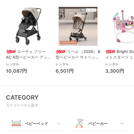
ルーチェ フリー
リベル （2026） B
Bright S
AC A型ベビーカー アッ
型ベビーカー サイベック
イトスターツ 
プリカ(Aprica) A型ベビ
ス(cybex)
ス フォーエバー
レンタル
レンタル
レンタル
ーカー アップリカ
レンド ジャンパ
10,087円
6,501円
3,300円
(Aprica)
パルー キッズツ
(Kids2)
CATEGORY
カテゴリーから探す
ベビーベッド
ベビーカー