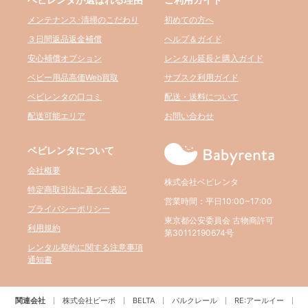
メンテナンス･清掃のこだわり
初めての方へ
３日間返品返金補償
ヘルプ＆ガイド
安心補償オプション
レンタル延長と購入ガイド
ベビー用品高価Web買取
サブスク利用ガイド
ベビレンタの口コミ
配送・送料について
配送可能エリア
お問い合わせ
ベビレンタについて
会社概要
株式会社ベビレンタ
特定商取引法に基づく表記
営業時間：平日10:00~17:00
プライバシーポリシー
東京都公安委員会 古物商許可
利用規約
第30112190674号
レンタル契約に関する注意事項
通知書
関連会社
株式会社ビーボ
BELTA
パルクレール
RE:アールイー