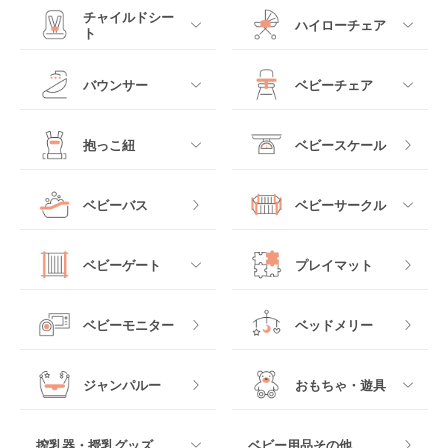
すべて
すべて
チャイルドシー
ハイローチェア
ト
ミニサイズベビーベッ
A型ベビーカー
ド
すべて
すべて
バウンサー
ベビーチェア
レギュラーサイズベビ
B型ベビーカー
ーベッド
ベビーシート
電動ハイローチェア
すべて
すべて
抱っこ紐
ベビースケール
ベッドインベッド
二人乗りベビーカー
チャイルドシート
手動ハイローチェア
電動タイプ
ハイチェア
すべて
ベビーバス
ベビーサークル
クーファン
ベビーカーその他
ジュニアシート
バウンシングタイプ
ローチェア
抱っこ紐・おんぶ紐
すべて
マットレス・布団
チャイルドシートその
ベビーゲート
プレイマット
他
ロッキングタイプ
テーブルチェア
スリング
プラスチック製
すべて
ベビーベッドその他
ベビーモニター
ベッドメリー
ヒップシート
メッシュ製
おくだけタイプ
ジャンパルー
おもちゃ・遊具
抱っこ紐その他
木製
つっぱりタイプ
すべて
搾乳器・授乳グッズ
ベビー用品その他