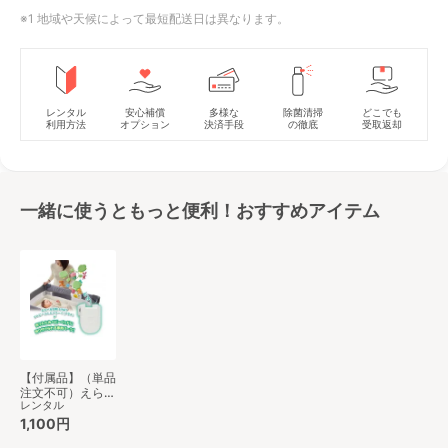
※1 地域や天候によって最短配送日は異なります。
レンタル
安心補償
多様な
除菌清掃
どこでも
利用方法
オプション
決済手段
の徹底
受取返却
一緒に使うともっと便利！おすすめアイテム
【付属品】（単品
注文不可）えらべ
レンタル
る回転6WAYジム
にへんしんメリー
1,100円
プラス専用 折り