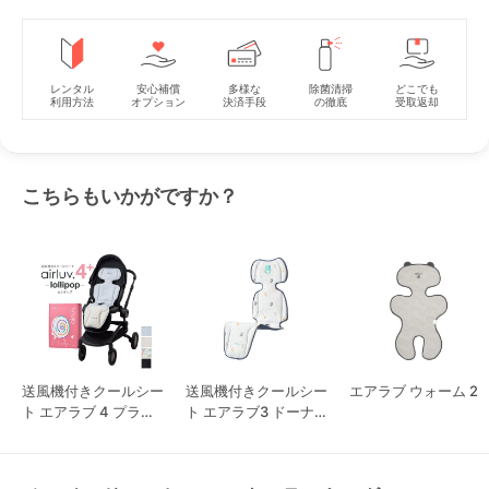
レンタル
安心補償
多様な
除菌清掃
どこでも
利用方法
オプション
決済手段
の徹底
受取返却
こちらもいかがですか？
送風機付きクールシー
送風機付きクールシー
エアラブ ウォーム 2
ト エアラブ 4 プラス
ト エアラブ3 ドーナ
ロリポップ
ツ