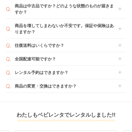
1ヶ月レンタルなら30日間として、レンタル契約終了
ご注文後にレンタル延長していただくことでご希望期
商品は中古品ですか？どのような状態のものが届きま
日までに配送業者（佐川急便）に商品の引渡しとなり
間の利用が可能です。
すか？
ます。
例えば4ヶ月の場合、3ヶ月レンタル＋1ヶ月延長とし
てご利用いただくか、もしくは6ヶ月レンタルご注文
商品によっては「新品」と「リユース品」を選べるも
商品を壊してしまわないか不安です。保証や保険はあ
の上で、早期にご返却ください。
のもございます。
りますか？
ジョイトリップ アド
レジェプラス ネクス
アイアーク 360 ジョ
新品商品はメーカーから仕入れた状態のものをお送り
バンス plus R129 エ
ト キャノピー チャイ
イー(joie) チャイルド
します。商品によっては入荷後に開封し組み立て及び
ベビレンタでは「安心補償オプション」をご用意して
ッグショック SC チャ
ルドシート 西松屋
シート
往復送料はいくらですか？
レンタル
レンタル
レンタル
走行テストを行う場合がございます。
おります。
イルドシート コンビ
3,300
7,370
3,993
円 〜
円 〜
円 〜
また、新品商品はご注文後にメーカーからお取り寄せ
ご注文時に商品と一緒にカートへ入れ安心補償オプシ
(Combi)
送料は商品サイズによって異なります。商品をカート
全国配達可能ですか？
となる場合がございます。その際、メーカーの都合に
ョンをご購入ください。
へ入れ、カートページから住所を入力すると送料が確
よっては、表示されているお届け予定日よりも遅れる
２つのプランごとに補償内容は異なります。
認いただけます。
沖縄・離島をのぞくどこでも配送いたします。
場合や、在庫切れによりご注文をキャンセルさせてい
レンタル予約はできますか？
詳しくは
こちら
をご確認ください。
※空港への配達はご対応できかねますのであらかじめ
ただく場合がございます。あらかじめご了承くださ
ご了承ください。
ベビレンタでは配送日を180日後のお日にちまで指定
い。
商品の変更・交換はできますか？
可能ですので、商品のご注文時にご希望のお日にちに
※万が一キャンセルとなった場合には、代金は全額ご
配送日指定をしてください。レンタル開始日は到着日
発送前に限り可能です。
返金いたします。
の翌日となります。
クルムーヴ コンパク
クルリラ プラス ライ
ホワイトレーベル
通常、商品到着日の5日前には発送準備が完了してお
ト R129 エッグショッ
ト AB チャイルドシー
THE S ISOFIX エッグ
りますので、それ以降の受付は出来かねます。
リユース品は返却された商品を点検・クリーニングし
ク JS チャイルドシー
ト アップリカ
ショック ZC-720 チ
レンタル
わたしもベビレンタでレンタルしました!!
また、レンタル期間の変更も商品発送前であれば変更
レンタル
レンタル
てお届けしております。そのため、小さなキズや使用
ト コンビ(Combi)
(Aprica)
ャイルドシート コン
4,499
4,125
5,555
円 〜
円 〜
円 〜
可能です。
感はございますが、故障や大きなキズ、シミなどのリ
ビ(Combi)
商品やレンタル期間の変更は
こちら
からご連絡くださ
ペアできないものは除き、お客様にお出ししていま