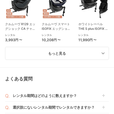
クルムーヴ R129 エッ
クルムーヴ スマート
ホワイトレーベル
グショック CA チャイ
ISOFIX エッグショッ
THE S plus ISOFIX エ
ルドシート コンビ
ク JL-590 コンビ
ッグショック ZC-750
レンタル
レンタル
レンタル
(Combi)
(Combi) チャイルド
チャイルドシート コ
3,993
10,208
11,990
円 〜
円 〜
円 〜
シート
ンビ(Combi)
もっと見る
よくある質問
ターンレジェネクスト
フラディア グロウ
クルムーヴ ロング
ST 西松屋
ISOFIX セーフティー
R129 エッグショック
(NISHIMATSUYA) チ
プラス プレミアム AB
EA チャイルドシート
レンタル
レンタル
レンタル
レンタル期間はどのように数えますか？
ャイルドシート
チャイルドシート ア
コンビ(Combi)
3,652
8,580
4,576
円 〜
円 〜
円 〜
ップリカ(Aprica)
商品到着日を0日目と起算し、到着日の翌日から利用
選択肢にないレンタル期間でレンタルできますか？
開始日1日目となります。