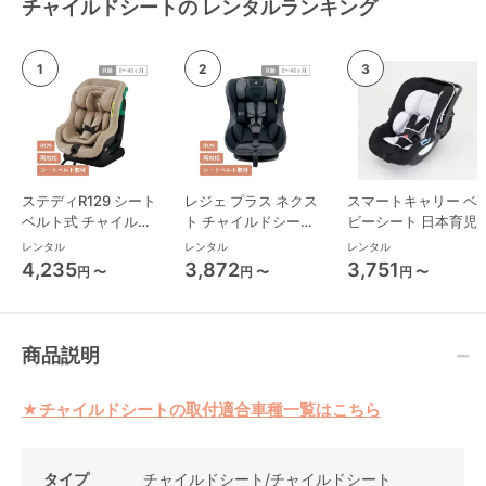
チャイルドシートの レンタルランキング
ステディR129 シート
レジェ プラス ネクス
スマートキャリー ベ
ベルト式 チャイルド
ト チャイルドシート
ビーシート 日本育児
シート ジョイー(joie)
西松屋
レンタル
レンタル
レンタル
4,235
3,872
3,751
円 〜
円 〜
円 〜
商品説明
★チャイルドシートの取付適合車種一覧はこちら
タイプ
チャイルドシート/チャイルドシート