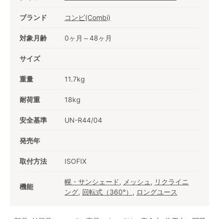
ブランド
コンビ(Combi)
対象月齢
0ヶ月～48ヶ月
サイズ
重量
11.7kg
耐荷重
18kg
安全基準
UN-R44/04
発売年
取付方法
ISOFIX
幌・サンシェード
,
メッシュ
,
リクライニ
機能
ング
,
回転式（360°）
,
ロングユース