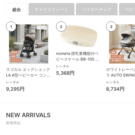
チャイルドシート
ハイローチェア
ベビ
総合
nometa 授乳量機能付ベ
ビースケール BB-105 タ
ニタ(TANITA) ベビースケ
レンタル
スゴカル エッグショック
ホワイトレーベ
ール・体重計
5,368円
LA A型ベビーカー コンビ
ラ AUTO SWING
(Combi)
Long スリープ
レンタル
レンタル
コンビ(Combi)
9,295円
8,734円
チェア・ベビー
NEW ARRIVALS
新着商品