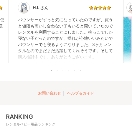
い。
す。
点検清掃については
こちら
もご確認ください。
H.I. さん
日使
バウンサーがずっと気になっていたのですが、買う
題
と値段も高いし合わない子もいると聞いていたので
レンタルを利用することにしました。抱っこでしか
折りたたみ チャイル
寝ない子だったのですが、揺れが心地いいみたいで
ドシート ISOFIX チャ
バウンサーでも寝るようになりました。3ヶ月レン
イルドシート プッパ
レンタル
タルなのでまだまだ活躍してくれそうです。そして
プポ(PUPPAPUPO)
3,960
円 〜
購入検討中です。ありがとうございます。
お問い合わせ
ヘルプ＆ガイド
RANKING
レンタルベビー用品ランキング