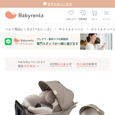
夏季休業のご案内
お気に入り
閲覧履歴
カート
メニュー
ベビー用品レンタル｢ベビレンタ｣
チャイルドシート
チャイルドシー
午前10時までのご注文で
3日間
返品返金
可
安心補償
利用可
最短
当日発送
※1