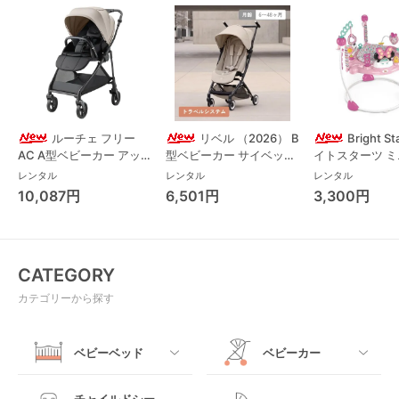
ルーチェ フリー
リベル （2026） B
Bright S
AC A型ベビーカー アッ
型ベビーカー サイベック
イトスターツ 
プリカ(Aprica) A型ベビ
ス(cybex)
ス フォーエバー
レンタル
レンタル
レンタル
ーカー アップリカ
レンド ジャンパ
10,087円
6,501円
3,300円
(Aprica)
パルー キッズツ
(Kids2)
CATEGORY
カテゴリーから探す
ベビーベッド
ベビーカー
すべて
すべて
チャイルドシー