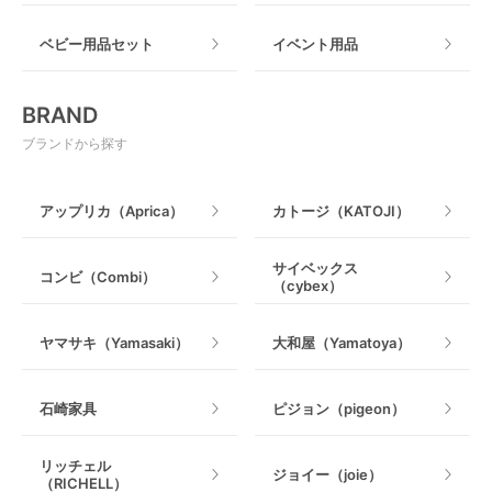
おもちゃのサブスク
すべて
ベビー用品セット
イベント用品
おもちゃ
電動搾乳器
BRAND
ベビージム
授乳グッズ・ママ用品
ブランドから探す
手押し車・歩行器
アップリカ（Aprica）
カトージ（KATOJI）
乗用玩具・乗り物
サイベックス
コンビ（Combi）
（cybex）
室内遊具
ヤマサキ（Yamasaki）
大和屋（Yamatoya）
石崎家具
ピジョン（pigeon）
リッチェル
ジョイー（joie）
（RICHELL）