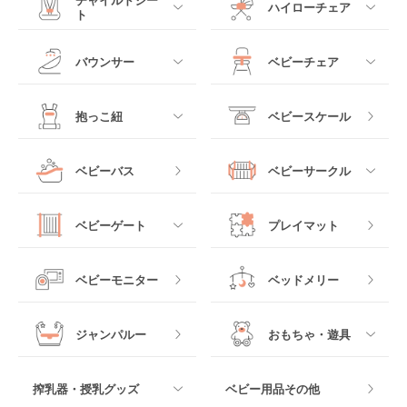
ハイローチェア
ト
ミニサイズベビーベッ
A型ベビーカー
ド
すべて
すべて
バウンサー
ベビーチェア
レギュラーサイズベビ
B型ベビーカー
ーベッド
ベビーシート
電動ハイローチェア
すべて
すべて
抱っこ紐
ベビースケール
ベッドインベッド
二人乗りベビーカー
チャイルドシート
手動ハイローチェア
電動タイプ
ハイチェア
すべて
ベビーバス
ベビーサークル
クーファン
ベビーカーその他
ジュニアシート
バウンシングタイプ
ローチェア
抱っこ紐・おんぶ紐
すべて
マットレス・布団
チャイルドシートその
ベビーゲート
プレイマット
他
ロッキングタイプ
テーブルチェア
スリング
プラスチック製
すべて
ベビーベッドその他
ベビーモニター
ベッドメリー
ヒップシート
メッシュ製
おくだけタイプ
ジャンパルー
おもちゃ・遊具
抱っこ紐その他
木製
つっぱりタイプ
すべて
搾乳器・授乳グッズ
ベビー用品その他
マット製
ねじとめタイプ