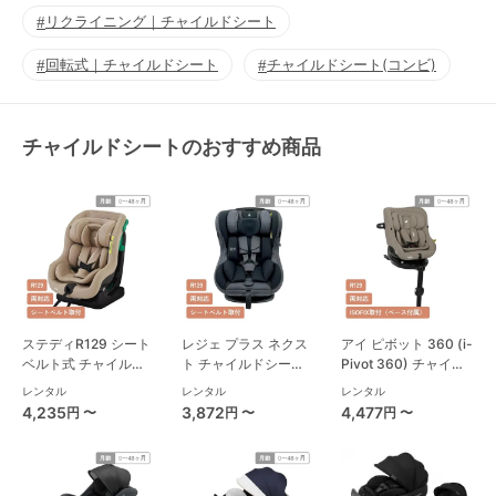
リクライニング｜チャイルドシート
回転式｜チャイルドシート
チャイルドシート(コンビ)
チャイルドシートのおすすめ商品
ステディR129 シート
レジェ プラス ネクス
アイ ピボット 360 (i-
ベルト式 チャイルド
ト チャイルドシート
Pivot 360) チャイル
シート ジョイー(joie)
西松屋
ドシート ジョイー
レンタル
レンタル
レンタル
(joie)
4,235
3,872
4,477
円 〜
円 〜
円 〜