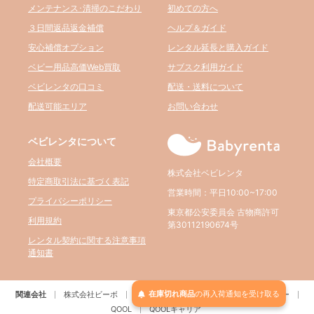
メンテナンス･清掃のこだわり
初めての方へ
３日間返品返金補償
ヘルプ＆ガイド
安心補償オプション
レンタル延長と購入ガイド
ベビー用品高価Web買取
サブスク利用ガイド
ベビレンタの口コミ
配送・送料について
配送可能エリア
お問い合わせ
ベビレンタについて
会社概要
株式会社ベビレンタ
特定商取引法に基づく表記
営業時間：平日10:00~17:00
プライバシーポリシー
東京都公安委員会 古物商許可
利用規約
第30112190674号
レンタル契約に関する注意事項
通知書
在庫切れ商品
の
再入荷
通知を
受け取る
関連会社
株式会社ビーボ
BELTA
パルクレール
RE:アールイー
QOOL
QOOLキャリア