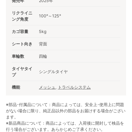
発売年
2025年
リクライニ
100°～125°
ング角度
カゴ容量
5kg
シート向き
背面
車輪数
四輪
タイヤタイ
シングルタイヤ
プ
機能
メッシュ
,
トラベルシステム
※部品･付属品について：商品によっては、安全上･使用上に問題
がない場合に限り、純正品以外の部品をお届けする場合がござい
ます。
※新品商品について：商品によっては、入荷後に開封して検品を
行う場合がございます。あらかじめご了承ください。