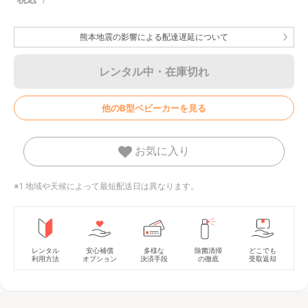
熊本地震の影響による配達遅延について
レンタル中・在庫切れ
他のB型ベビーカーを見る
お気に入り
※1 地域や天候によって最短配送日は異なります。
レンタル
安心補償
多様な
除菌清掃
どこでも
利用方法
オプション
決済手段
の徹底
受取返却