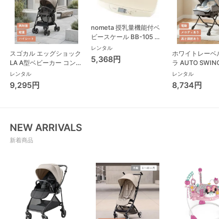
nometa 授乳量機能付ベ
ビースケール BB-105 タ
ニタ(TANITA) ベビースケ
レンタル
スゴカル エッグショック
ホワイトレーベ
ール・体重計
5,368円
LA A型ベビーカー コンビ
ラ AUTO SWING
(Combi)
Long スリープ
レンタル
レンタル
コンビ(Combi)
9,295円
8,734円
チェア・ベビー
NEW ARRIVALS
新着商品