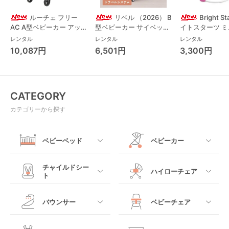
ルーチェ フリー
リベル （2026） B
Bright S
AC A型ベビーカー アッ
型ベビーカー サイベック
イトスターツ 
プリカ(Aprica) A型ベビ
ス(cybex)
ス フォーエバー
レンタル
レンタル
レンタル
ーカー アップリカ
レンド ジャンパ
10,087円
6,501円
3,300円
(Aprica)
パルー キッズツ
(Kids2)
CATEGORY
カテゴリーから探す
ベビーベッド
ベビーカー
すべて
すべて
チャイルドシー
ハイローチェア
ト
ミニサイズベビーベッ
A型ベビーカー
ド
すべて
すべて
バウンサー
ベビーチェア
レギュラーサイズベビ
B型ベビーカー
ーベッド
ベビーシート
電動ハイローチェア
すべて
すべて