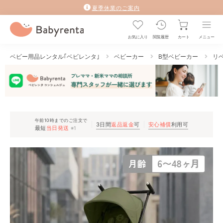
夏季休業のご案内
お気に入り
閲覧履歴
カート
メニュー
ベビー用品レンタル｢ベビレンタ｣
ベビーカー
B型ベビーカー
リベ
午前10時までのご注文で
3日間
返品返金
可
安心補償
利用可
最短
当日発送
※1