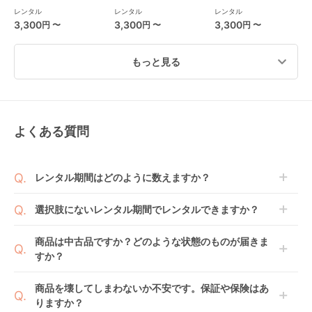
ップリカ(Aprica)
カー
(aprica) B型ベビーカ
レンタル
レンタル
レンタル
ー
3,300
3,300
3,300
円 〜
円 〜
円 〜
もっと見る
よくある質問
マジカルエアー AH B
バタフライ シート ス
オート エヌ セカンド
型ベビーカー アップ
トローラー バガブー
BQ (auto N second
リカ(aprica)
(Bugaboo)
BQ) B型ベビーカー コ
レンタル
レンタル
レンタル
レンタル期間はどのように数えますか？
ンビ(Combi)
3,300
6,600
3,300
円 〜
円 〜
円 〜
商品到着日を0日目と起算し、到着日の翌日から利用
選択肢にないレンタル期間でレンタルできますか？
開始日1日目となります。
1ヶ月レンタルなら30日間として、レンタル契約終了
ご注文後にレンタル延長していただくことでご希望期
商品は中古品ですか？どのような状態のものが届きま
日までに配送業者（佐川急便）に商品の引渡しとなり
間の利用が可能です。
すか？
ます。
例えば4ヶ月の場合、3ヶ月レンタル＋1ヶ月延長とし
てご利用いただくか、もしくは6ヶ月レンタルご注文
商品によっては「新品」と「リユース品」を選べるも
商品を壊してしまわないか不安です。保証や保険はあ
の上で、早期にご返却ください。
のもございます。
りますか？
リベル
アクビィ プラス MA
ヨーヨー 3 6+ (YOYO
新品商品はメーカーから仕入れた状態のものをお送り