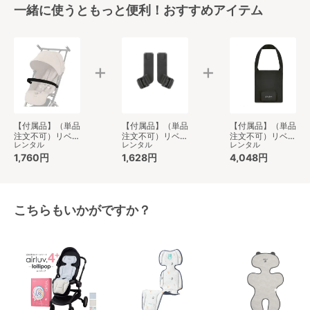
一緒に使うともっと便利！おすすめアイテム
【付属品】（単品
【付属品】（単品
【付属品】（単品
注文不可）リベ
注文不可）リベル
注文不可）リベル
レンタル
レンタル
レンタル
ル・オルフェオ用
専用 カーシート
専用トラベルバッ
バンパーバー ベ
1,760円
アダプター2 サイ
1,628円
グ ベビーカー小
4,048円
ビーカー小物 サ
ベックス(cybex)
物 サイベックス
イベックス
ベビーカー小物
(cybex)
(cybex)
こちらもいかがですか？