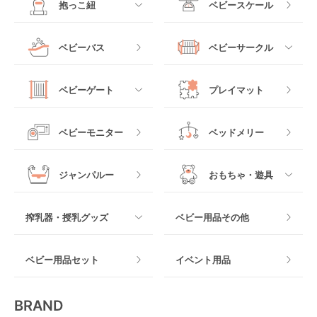
抱っこ紐
ベビースケール
ベッドインベッド
二人乗りベビーカー
チャイルドシート
手動ハイローチェア
電動タイプ
ハイチェア
すべて
ベビーバス
ベビーサークル
クーファン
ベビーカーその他
ジュニアシート
バウンシングタイプ
ローチェア
抱っこ紐・おんぶ紐
すべて
マットレス・布団
チャイルドシートその
ベビーゲート
プレイマット
他
ロッキングタイプ
テーブルチェア
スリング
プラスチック製
すべて
ベビーベッドその他
ベビーモニター
ベッドメリー
ヒップシート
メッシュ製
おくだけタイプ
ジャンパルー
おもちゃ・遊具
抱っこ紐その他
木製
つっぱりタイプ
すべて
搾乳器・授乳グッズ
ベビー用品その他
マット製
ねじとめタイプ
おもちゃのサブスク
すべて
ベビー用品セット
イベント用品
おもちゃ
電動搾乳器
BRAND
ベビージム