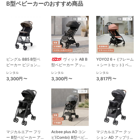
B型ベビーカーのおすすめ商品
ビングル BB5 B型ベ
ヴィット AB B
YOYO2 6＋ (フレーム
ビーカー ピジョン
型ベビーカー アップ
＋シートセット) ベビ
(pigeon)
リカ(Aprica)
ーゼン(BABYZEN) B
レンタル
レンタル
レンタル
型ベビーカー
3,300
3,300
3,817
円 〜
円 〜
円 〜
マジカルエアー フリ
Acbee plus AO コン
マジカルエアー クッ
ー B型ベビーカー ア
ビ(Combi) B型ベビー
ション AD アップリカ