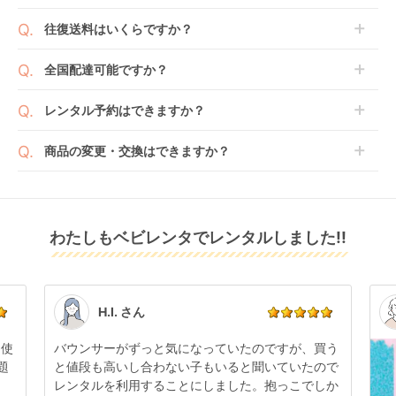
（2026） B型ベビー
(Acbee plus MA) B型
3 6+) B型ベビーカー
します。商品によっては入荷後に開封し組み立て及び
ベビレンタでは「安心補償オプション」をご用意して
カー サイベックス
ベビーカー コンビ
ストッケ(STOKKE)
往復送料はいくらですか？
レンタル
レンタル
レンタル
走行テストを行う場合がございます。
おります。
(cybex)
(Combi)
6,501
3,300
4,631
円 〜
円 〜
円 〜
また、新品商品はご注文後にメーカーからお取り寄せ
ご注文時に商品と一緒にカートへ入れ安心補償オプシ
送料は商品サイズによって異なります。商品をカート
全国配達可能ですか？
となる場合がございます。その際、メーカーの都合に
ョンをご購入ください。
へ入れ、カートページから住所を入力すると送料が確
よっては、表示されているお届け予定日よりも遅れる
２つのプランごとに補償内容は異なります。
認いただけます。
沖縄・離島をのぞくどこでも配送いたします。
場合や、在庫切れによりご注文をキャンセルさせてい
レンタル予約はできますか？
詳しくは
こちら
をご確認ください。
※空港への配達はご対応できかねますのであらかじめ
ただく場合がございます。あらかじめご了承くださ
ご了承ください。
ベビレンタでは配送日を180日後のお日にちまで指定
い。
商品の変更・交換はできますか？
可能ですので、商品のご注文時にご希望のお日にちに
※万が一キャンセルとなった場合には、代金は全額ご
配送日指定をしてください。レンタル開始日は到着日
発送前に限り可能です。
返金いたします。
の翌日となります。
シンコンパクトベビー
おんぶっこバギー
RoomFor2 B型ベビー
通常、商品到着日の5日前には発送準備が完了してお
カー ベータ (β) B型ベ
JTC
カー グレコ(graco)
りますので、それ以降の受付は出来かねます。
リユース品は返却された商品を点検・クリーニングし
ビーカー 西松屋
レンタル
わたしもベビレンタでレンタルしました!!
また、レンタル期間の変更も商品発送前であれば変更
レンタル
レンタル
てお届けしております。そのため、小さなキズや使用
3,300
3,300
3,300
円 〜
円 〜
円 〜
可能です。
感はございますが、故障や大きなキズ、シミなどのリ
商品やレンタル期間の変更は
こちら
からご連絡くださ
ペアできないものは除き、お客様にお出ししていま
い。
す。
点検清掃については
こちら
もご確認ください。
H.I. さん
日使
バウンサーがずっと気になっていたのですが、買う
題
と値段も高いし合わない子もいると聞いていたので
レンタルを利用することにしました。抱っこでしか