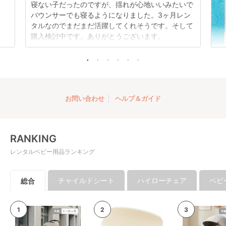
アドベンチャー ジー
寝ない子だったのですが、揺れが心地いいみたいで
プ(Jeep) B型ベビー
バウンサーでも寝るようになりました。3ヶ月レン
カー
レンタル
タルなのでまだまだ活躍してくれそうです。そして
3,300
円 〜
購入検討中です。ありがとうございます。
お問い合わせ
ヘルプ＆ガイド
RANKING
レンタルベビー用品ランキング
チャイルドシート
ハイローチェア
ベビ
総合