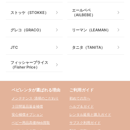
エールベベ
ストッケ（STOKKE）
（AILBEBE）
グレコ（GRACO）
リーマン（LEAMAN）
JTC
タニタ（TANITA）
フィッシャープライス
（Fisher Price）
ベビレンタが選ばれる理由
ご利用ガイド
メンテナンス･清掃のこだわり
初めての方へ
３日間返品返金補償
ヘルプ＆ガイド
安心補償オプション
レンタル延長と購入ガイド
ベビー用品高価Web買取
サブスク利用ガイド