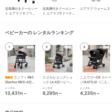
送風機付きクールシー
送風機付きクールシー
エアラブ ウォーム 2
ト エアラブ 4 プラス
ト エアラブ3 ドーナ
ロリポップ
ツ
ベビーカーの レンタルランキング
ランフィ RB5
スゴカル エッグショ
二人でゴーDX カトー
(Ranfee RB5) A型ベ
ック LA A型ベビーカ
ジ(KATOJI)《二人乗
ビーカー ピジョン
ー コンビ(Combi)
り》 二人乗り/双子用
レンタル
レンタル
レンタル
(pigeon)
ベビーカー
13,431
9,295
4,235
円 〜
円 〜
円 〜