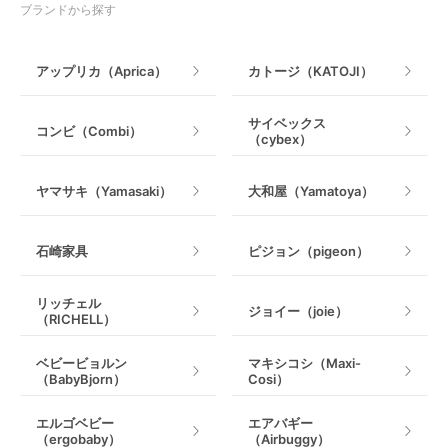
授乳グッズ・ママ用品
ブランドから探す
手押し車・歩行器
アップリカ（Aprica）
カトージ（KATOJI）
乗用玩具・乗り物
サイベックス
コンビ（Combi）
（cybex）
室内遊具
ヤマサキ（Yamasaki）
大和屋（Yamatoya）
石崎家具
ピジョン（pigeon）
リッチェル
ジョイー（joie）
（RICHELL）
ベビービョルン
マキシコシ（Maxi-
（BabyBjorn）
Cosi）
エルゴベビー
エアバギー
（ergobaby）
（Airbuggy）