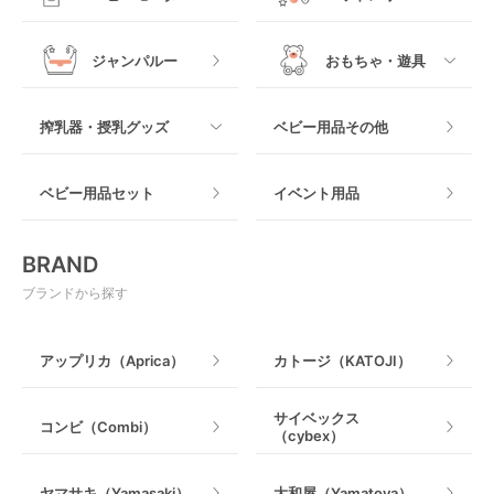
ヒップシート
メッシュ製
おくだけタイプ
ジャンパルー
おもちゃ・遊具
抱っこ紐その他
木製
つっぱりタイプ
すべて
搾乳器・授乳グッズ
ベビー用品その他
マット製
ねじとめタイプ
おもちゃのサブスク
すべて
ベビー用品セット
イベント用品
おもちゃ
電動搾乳器
BRAND
ベビージム
授乳グッズ・ママ用品
ブランドから探す
手押し車・歩行器
アップリカ（Aprica）
カトージ（KATOJI）
乗用玩具・乗り物
サイベックス
コンビ（Combi）
（cybex）
室内遊具
ヤマサキ（Yamasaki）
大和屋（Yamatoya）