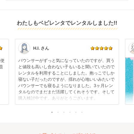
配送日指定をしてください。レンタル開始日は到着日
発送前に限り可能です。
返金いたします。
の翌日となります。
通常、商品到着日の5日前には発送準備が完了してお
りますので、それ以降の受付は出来かねます。
リユース品は返却された商品を点検・クリーニングし
わたしもベビレンタでレンタルしました!!
また、レンタル期間の変更も商品発送前であれば変更
てお届けしております。そのため、小さなキズや使用
可能です。
感はございますが、故障や大きなキズ、シミなどのリ
商品やレンタル期間の変更は
こちら
からご連絡くださ
ペアできないものは除き、お客様にお出ししていま
い。
す。
点検清掃については
こちら
もご確認ください。
H.I. さん
日使
バウンサーがずっと気になっていたのですが、買う
題
と値段も高いし合わない子もいると聞いていたので
レンタルを利用することにしました。抱っこでしか
寝ない子だったのですが、揺れが心地いいみたいで
バウンサーでも寝るようになりました。3ヶ月レン
タルなのでまだまだ活躍してくれそうです。そして
購入検討中です。ありがとうございます。