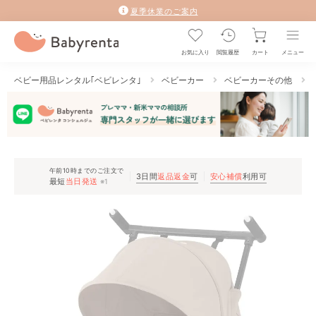
夏季休業のご案内
お気に入り
閲覧履歴
カート
メニュー
ベビー用品レンタル｢ベビレンタ｣
ベビーカー
ベビーカーその他
午前10時までのご注文で
3日間
返品返金
可
安心補償
利用可
最短
当日発送
※1