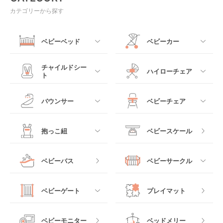
カテゴリーから探す
ベビーベッド
ベビーカー
すべて
すべて
チャイルドシー
ハイローチェア
ト
ミニサイズベビーベッ
A型ベビーカー
ド
すべて
すべて
バウンサー
ベビーチェア
レギュラーサイズベビ
B型ベビーカー
ーベッド
ベビーシート
電動ハイローチェア
すべて
すべて
抱っこ紐
ベビースケール
ベッドインベッド
二人乗りベビーカー
チャイルドシート
手動ハイローチェア
電動タイプ
ハイチェア
すべて
ベビーバス
ベビーサークル
クーファン
ベビーカーその他
ジュニアシート
バウンシングタイプ
ローチェア
抱っこ紐・おんぶ紐
すべて
マットレス・布団
チャイルドシートその
ベビーゲート
プレイマット
他
ロッキングタイプ
テーブルチェア
スリング
プラスチック製
すべて
ベビーベッドその他
ベビーモニター
ベッドメリー