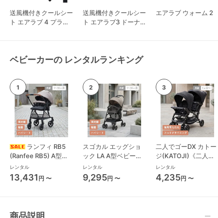
送風機付きクールシー
送風機付きクールシー
エアラブ ウォーム 2
ト エアラブ 4 プラス
ト エアラブ3 ドーナ
ロリポップ
ツ
ベビーカーの レンタルランキング
ランフィ RB5
スゴカル エッグショ
二人でゴーDX カトー
(Ranfee RB5) A型ベ
ック LA A型ベビーカ
ジ(KATOJI)《二人乗
ビーカー ピジョン
ー コンビ(Combi)
り》 二人乗り/双子用
レンタル
レンタル
レンタル
(pigeon)
ベビーカー
13,431
9,295
4,235
円 〜
円 〜
円 〜
商品説明