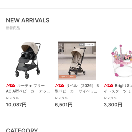
NEW ARRIVALS
新着商品
ルーチェ フリー
リベル （2026） B
Bright S
AC A型ベビーカー アッ
型ベビーカー サイベック
イトスターツ 
プリカ(Aprica) A型ベビ
ス(cybex)
ス フォーエバー
レンタル
レンタル
レンタル
ーカー アップリカ
レンド ジャンパ
10,087円
6,501円
3,300円
(Aprica)
パルー キッズツ
(Kids2)
CATEGORY