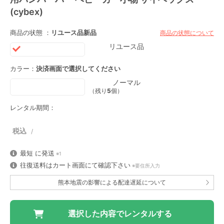
(cybex)
商品の状態 ：
リユース品
新品
商品の状態について
リユース品
カラー：
決済画面で選択してください
ノーマル
（残り
5
個）
レンタル期間：
最短
に発送
※1
往復送料はカート画面にて確認下さい
※要住所入力
熊本地震の影響による配達遅延について