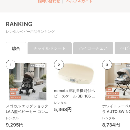
お問い合わせ
ヘルプ＆ガイド
RANKING
レンタルベビー用品ランキング
チャイルドシート
ハイローチェア
ベビ
総合
nometa 授乳量機能付ベ
ビースケール BB-105 タ
ニタ(TANITA) ベビースケ
レンタル
スゴカル エッグショック
ホワイトレーベ
ール・体重計
5,368円
LA A型ベビーカー コンビ
ラ AUTO SWING
(Combi)
Long スリープ
レンタル
レンタル
コンビ(Combi)
9,295円
8,734円
チェア・ベビー