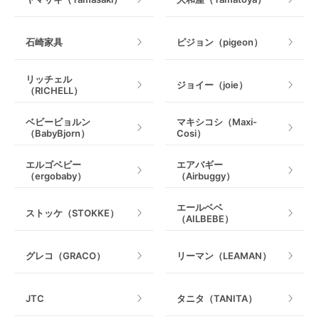
石崎家具
ピジョン（pigeon）
リッチェル
ジョイー（joie）
（RICHELL）
ベビービョルン
マキシコシ（Maxi-
（BabyBjorn）
Cosi）
エルゴベビー
エアバギー
（ergobaby）
（Airbuggy）
エールベベ
ストッケ（STOKKE）
（AILBEBE）
グレコ（GRACO）
リーマン（LEAMAN）
JTC
タニタ（TANITA）