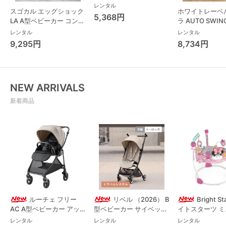
ニタ(TANITA) ベビースケ
レンタル
スゴカル エッグショック
ホワイトレーベ
ール・体重計
5,368円
LA A型ベビーカー コンビ
ラ AUTO SWING
(Combi)
Long スリープ
レンタル
レンタル
コンビ(Combi)
9,295円
8,734円
チェア・ベビー
NEW ARRIVALS
新着商品
ルーチェ フリー
リベル （2026） B
Bright S
AC A型ベビーカー アッ
型ベビーカー サイベック
イトスターツ 
プリカ(Aprica) A型ベビ
ス(cybex)
ス フォーエバー
レンタル
レンタル
レンタル