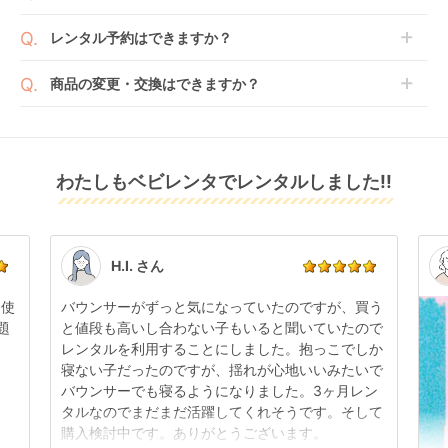
よっては、表示されているお届け予定日よりも遅れる
２つのプランごとに補償内容は異なります。
認いただけます。
沖縄・離島をのぞくどこでも配送いたします。
場合や、在庫切れによりご注文をキャンセルさせてい
レンタル予約はできますか？
詳しくは
こちら
をご確認ください。
※空港への配達はご対応できかねますのであらかじめ
ただく場合がございます。あらかじめご了承くださ
ご了承ください。
ベビレンタでは配送日を180日後のお日にちまで指定
い。
商品の変更・交換はできますか？
可能ですので、商品のご注文時にご希望のお日にちに
※万が一キャンセルとなった場合には、代金は全額ご
配送日指定をしてください。レンタル開始日は到着日
発送前に限り可能です。
返金いたします。
の翌日となります。
クルムーヴ コンパク
クルリラ プラス ライ
ホワイトレーベル
通常、商品到着日の5日前には発送準備が完了してお
ト R129 エッグショッ
ト AB チャイルドシー
THE S ISOFIX エッグ
りますので、それ以降の受付は出来かねます。
リユース品は返却された商品を点検・クリーニングし
ク JS チャイルドシー
ト アップリカ
ショック ZC-720 チ
レンタル
わたしもベビレンタでレンタルしました!!
また、レンタル期間の変更も商品発送前であれば変更
レンタル
レンタル
てお届けしております。そのため、小さなキズや使用
ト コンビ(Combi)
(Aprica)
ャイルドシート コン
4,499
4,125
5,555
円 〜
円 〜
円 〜
可能です。
感はございますが、故障や大きなキズ、シミなどのリ
ビ(Combi)
商品やレンタル期間の変更は
こちら
からご連絡くださ
ペアできないものは除き、お客様にお出ししていま
い。
す。
点検清掃については
こちら
もご確認ください。
H.I. さん
日使
バウンサーがずっと気になっていたのですが、買う
題
と値段も高いし合わない子もいると聞いていたので
レンタルを利用することにしました。抱っこでしか
折りたたみ チャイル
寝ない子だったのですが、揺れが心地いいみたいで
ドシート ISOFIX チャ
バウンサーでも寝るようになりました。3ヶ月レン
イルドシート プッパ
レンタル
タルなのでまだまだ活躍してくれそうです。そして
プポ(PUPPAPUPO)
3,960
円 〜
購入検討中です。ありがとうございます。