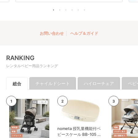
お問い合わせ
ヘルプ＆ガイド
RANKING
レンタルベビー用品ランキング
チャイルドシート
ハイローチェア
ベビ
総合
nometa 授乳量機能付ベ
ビースケール BB-105 タ