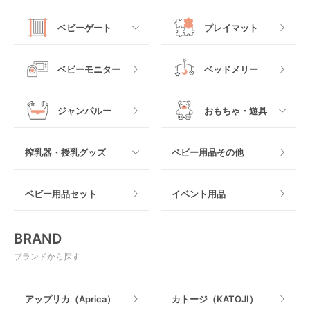
バウンシングタイプ
ローチェア
抱っこ紐・おんぶ紐
すべて
マットレス・布団
チャイルドシートその
ベビーゲート
プレイマット
他
ロッキングタイプ
テーブルチェア
スリング
プラスチック製
すべて
ベビーベッドその他
ベビーモニター
ベッドメリー
ヒップシート
メッシュ製
おくだけタイプ
ジャンパルー
おもちゃ・遊具
抱っこ紐その他
木製
つっぱりタイプ
すべて
搾乳器・授乳グッズ
ベビー用品その他
マット製
ねじとめタイプ
おもちゃのサブスク
すべて
ベビー用品セット
イベント用品
おもちゃ
電動搾乳器
BRAND
ベビージム
授乳グッズ・ママ用品
ブランドから探す
手押し車・歩行器
アップリカ（Aprica）
カトージ（KATOJI）