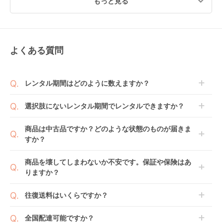
もっと見る
よくある質問
ターンレジェネクスト
フラディア グロウ
クルムーヴ ロング
ST 西松屋
ISOFIX セーフティー
R129 エッグショック
(NISHIMATSUYA) チ
プラス プレミアム AB
EA チャイルドシート
レンタル
レンタル
レンタル
レンタル期間はどのように数えますか？
ャイルドシート
チャイルドシート ア
コンビ(Combi)
3,652
8,580
4,576
円 〜
円 〜
円 〜
ップリカ(Aprica)
商品到着日を0日目と起算し、到着日の翌日から利用
選択肢にないレンタル期間でレンタルできますか？
開始日1日目となります。
1ヶ月レンタルなら30日間として、レンタル契約終了
ご注文後にレンタル延長していただくことでご希望期
商品は中古品ですか？どのような状態のものが届きま
日までに配送業者（佐川急便）に商品の引渡しとなり
間の利用が可能です。
すか？
ます。
例えば4ヶ月の場合、3ヶ月レンタル＋1ヶ月延長とし
てご利用いただくか、もしくは6ヶ月レンタルご注文
商品によっては「新品」と「リユース品」を選べるも
商品を壊してしまわないか不安です。保証や保険はあ
の上で、早期にご返却ください。
のもございます。
りますか？
ジョイトリップ アド
レジェプラス ネクス
アイアーク 360 ジョ
新品商品はメーカーから仕入れた状態のものをお送り
バンス plus R129 エ
ト キャノピー チャイ
イー(joie) チャイルド
します。商品によっては入荷後に開封し組み立て及び
ベビレンタでは「安心補償オプション」をご用意して
ッグショック SC チャ
ルドシート 西松屋
シート
往復送料はいくらですか？
レンタル
レンタル
レンタル
走行テストを行う場合がございます。
おります。
イルドシート コンビ
3,300
7,370
3,993
円 〜
円 〜
円 〜
また、新品商品はご注文後にメーカーからお取り寄せ
ご注文時に商品と一緒にカートへ入れ安心補償オプシ
(Combi)
送料は商品サイズによって異なります。商品をカート
全国配達可能ですか？
となる場合がございます。その際、メーカーの都合に
ョンをご購入ください。
へ入れ、カートページから住所を入力すると送料が確