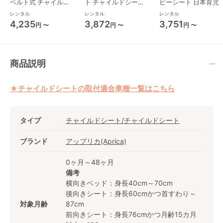
ベルト式 チャイルド
ト チャイルドシート
ビーシート 日本育児
シート ジョイー(joie)
西松屋
レンタル
レンタル
レンタル
4,235
3,872
3,751
円 〜
円 〜
円 〜
商品説明
★チャイルドシートの取付適合車種一覧はこちら
タイプ
チャイルドシート/チャイルドシート
ブランド
アップリカ(Aprica)
0ヶ月～48ヶ月
備考
横向きベッド：身長40cm～70cm
後向きシート：身長60cmかつ首すわり～
対象月齢
87cm
前向きシート：身長76cmかつ月齢15カ月