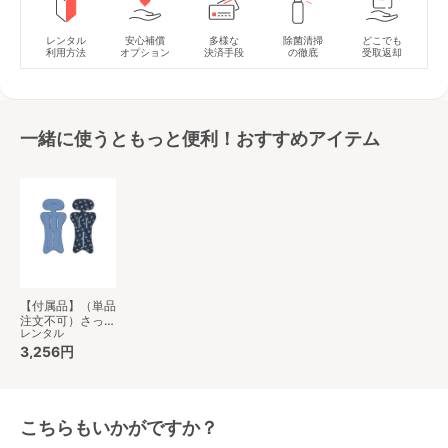
レンタル
安心補償
多様な
除菌清掃
どこでも
利用方法
オプション
決済手段
の徹底
受取返却
一緒に使うともっと便利！おすすめアイテム
【付属品】（単品
注文不可）さっと
レンタル
洗えるサラッとマ
ット ベビーカー
3,256円
小物 アップリカ
(aprica)
こちらもいかがですか？