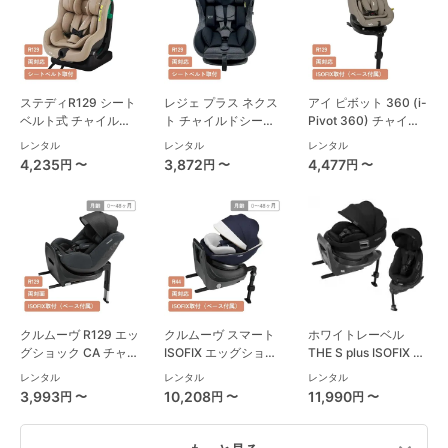
ステディR129 シート
レジェ プラス ネクス
アイ ピボット 360 (i-
ベルト式 チャイルド
ト チャイルドシート
Pivot 360) チャイル
シート ジョイー(joie)
西松屋
ドシート ジョイー
レンタル
レンタル
レンタル
(joie)
4,235
3,872
4,477
円 〜
円 〜
円 〜
クルムーヴ R129 エッ
クルムーヴ スマート
ホワイトレーベル
グショック CA チャイ
ISOFIX エッグショッ
THE S plus ISOFIX エ
ルドシート コンビ
ク JL-590 コンビ
ッグショック ZC-750
レンタル
レンタル
レンタル
(Combi)
(Combi) チャイルド
チャイルドシート コ
3,993
10,208
11,990
円 〜
円 〜
円 〜
シート
ンビ(Combi)