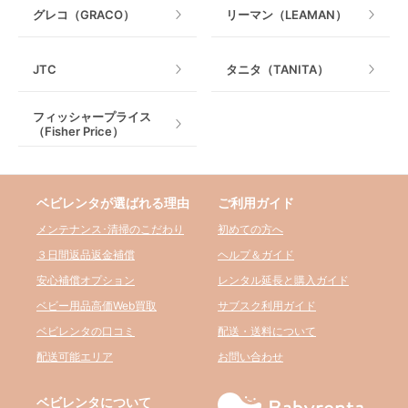
グレコ（GRACO）
リーマン（LEAMAN）
JTC
タニタ（TANITA）
フィッシャープライス
（Fisher Price）
ベビレンタが選ばれる理由
ご利用ガイド
メンテナンス･清掃のこだわり
初めての方へ
３日間返品返金補償
ヘルプ＆ガイド
安心補償オプション
レンタル延長と購入ガイド
ベビー用品高価Web買取
サブスク利用ガイド
ベビレンタの口コミ
配送・送料について
配送可能エリア
お問い合わせ
ベビレンタについて