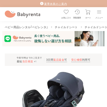
夏季休業のご案内
お気に入り
閲覧履歴
カート
メニュー
ベビー用品レンタル｢ベビレンタ｣
チャイルドシート
チャイルドシー
午前10時までのご注文で
3日間
返品返金
可
安心補償
利用可
最短
当日発送
※1