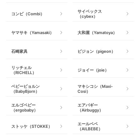
乗用玩具・乗り物
サイベックス
コンビ（Combi）
（cybex）
室内遊具
ヤマサキ（Yamasaki）
大和屋（Yamatoya）
石崎家具
ピジョン（pigeon）
リッチェル
ジョイー（joie）
（RICHELL）
ベビービョルン
マキシコシ（Maxi-
（BabyBjorn）
Cosi）
エルゴベビー
エアバギー
（ergobaby）
（Airbuggy）
エールベベ
ストッケ（STOKKE）
（AILBEBE）