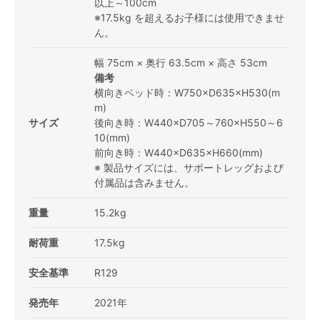
以上～100cm
※17.5kg を超えるお子様には使用できませ
ん。
幅 75cm × 奥行 63.5cm × 高さ 53cm
備考
横向きベッド時：W750×D635×H530(m
m)
サイズ
後向き時：W440×D705～760×H550～6
10(mm)
前向き時：W440×D635×H660(mm)
※ 製品サイズには、サポートレッグおよび
付属品は含みません。
重量
15.2kg
耐荷重
17.5kg
安全基準
R129
発売年
2021年