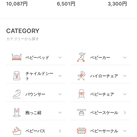
ーカー アップリカ
レンド ジャンパ
10,087円
6,501円
3,300円
(Aprica)
パルー キッズツ
(Kids2)
CATEGORY
カテゴリーから探す
ベビーベッド
ベビーカー
すべて
すべて
チャイルドシー
ハイローチェア
ト
ミニサイズベビーベッ
A型ベビーカー
ド
すべて
すべて
バウンサー
ベビーチェア
レギュラーサイズベビ
B型ベビーカー
ーベッド
ベビーシート
電動ハイローチェア
すべて
すべて
抱っこ紐
ベビースケール
ベッドインベッド
二人乗りベビーカー
チャイルドシート
手動ハイローチェア
電動タイプ
ハイチェア
すべて
ベビーバス
ベビーサークル
クーファン
ベビーカーその他
ジュニアシート