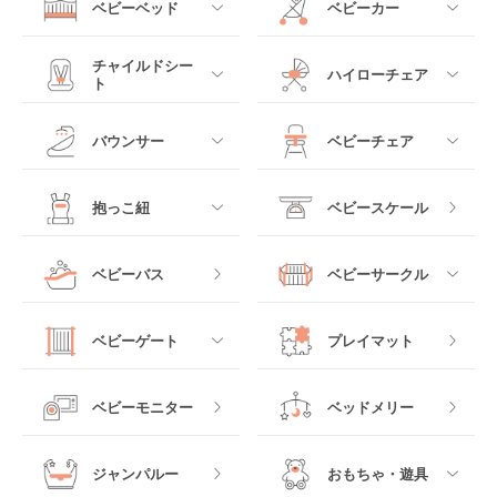
ベビーベッド
ベビーカー
すべて
すべて
チャイルドシー
ハイローチェア
ト
ミニサイズベビーベッ
A型ベビーカー
ド
すべて
すべて
バウンサー
ベビーチェア
レギュラーサイズベビ
B型ベビーカー
ーベッド
ベビーシート
電動ハイローチェア
すべて
すべて
抱っこ紐
ベビースケール
ベッドインベッド
二人乗りベビーカー
チャイルドシート
手動ハイローチェア
電動タイプ
ハイチェア
すべて
ベビーバス
ベビーサークル
クーファン
ベビーカーその他
ジュニアシート
バウンシングタイプ
ローチェア
抱っこ紐・おんぶ紐
すべて
マットレス・布団
チャイルドシートその
ベビーゲート
プレイマット
他
ロッキングタイプ
テーブルチェア
スリング
プラスチック製
すべて
ベビーベッドその他
ベビーモニター
ベッドメリー
ヒップシート
メッシュ製
おくだけタイプ
ジャンパルー
おもちゃ・遊具
抱っこ紐その他
木製