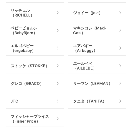
リッチェル
ジョイー（joie）
（RICHELL）
ベビービョルン
マキシコシ（Maxi-
（BabyBjorn）
Cosi）
エルゴベビー
エアバギー
（ergobaby）
（Airbuggy）
エールベベ
ストッケ（STOKKE）
（AILBEBE）
グレコ（GRACO）
リーマン（LEAMAN）
JTC
タニタ（TANITA）
フィッシャープライス
（Fisher Price）