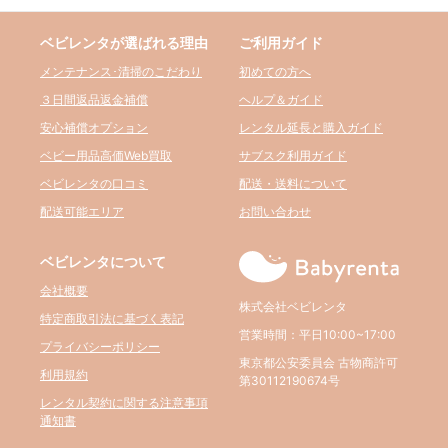
ベビレンタが選ばれる理由
ご利用ガイド
メンテナンス･清掃のこだわり
初めての方へ
３日間返品返金補償
ヘルプ＆ガイド
安心補償オプション
レンタル延長と購入ガイド
ベビー用品高価Web買取
サブスク利用ガイド
ベビレンタの口コミ
配送・送料について
配送可能エリア
お問い合わせ
ベビレンタについて
会社概要
株式会社ベビレンタ
特定商取引法に基づく表記
営業時間：平日10:00~17:00
プライバシーポリシー
東京都公安委員会 古物商許可
利用規約
第30112190674号
レンタル契約に関する注意事項
通知書