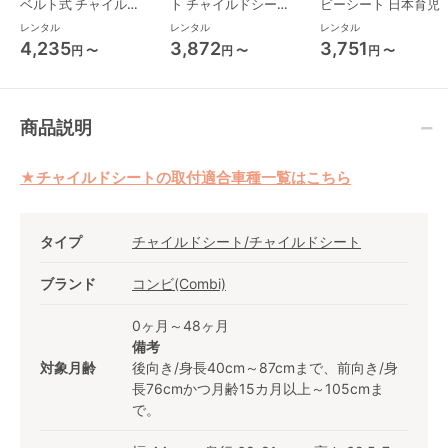
ベルト式 チャイルド
ト チャイルドシート
ビーシート 日本育児
シート ジョイー(joie)
西松屋
レンタル
レンタル
レンタル
4,235
3,872
3,751
円 〜
円 〜
円 〜
商品説明
★チャイルドシートの取付適合車種一覧はこちら
タイプ
チャイルドシート/チャイルドシート
ブランド
コンビ(Combi)
0ヶ月～48ヶ月
備考
対象月齢
後向き/身長40cm～87cmまで、前向き/身
長76cmかつ月齢15カ月以上～105cmま
で。