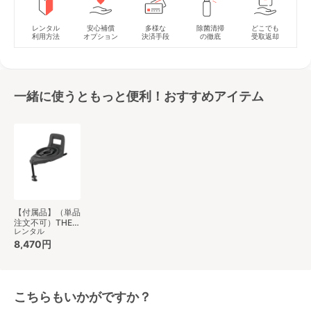
レンタル
安心補償
多様な
除菌清掃
どこでも
利用方法
オプション
決済手段
の徹底
受取返却
一緒に使うともっと便利！おすすめアイテム
【付属品】（単品
注文不可）THE
レンタル
S 専用 のせか
えベース コンビ
8,470円
(Combi) チャイ
ルドシート小物
こちらもいかがですか？