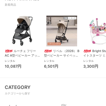
新着商品
ルーチェ フリー
リベル （2026） B
Bright S
AC A型ベビーカー アッ
型ベビーカー サイベック
イトスターツ 
プリカ(Aprica) A型ベビ
ス(cybex)
ス フォーエバー
レンタル
レンタル
レンタル
ーカー アップリカ
レンド ジャンパ
10,087円
6,501円
3,300円
(Aprica)
パルー キッズツ
(Kids2)
CATEGORY
カテゴリーから探す