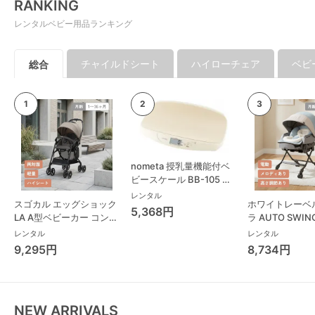
RANKING
レンタルベビー用品ランキング
チャイルドシート
ハイローチェア
ベビ
総合
nometa 授乳量機能付ベ
ビースケール BB-105 タ
ニタ(TANITA) ベビースケ
レンタル
スゴカル エッグショック
ホワイトレーベ
ール・体重計
5,368円
LA A型ベビーカー コンビ
ラ AUTO SWING
(Combi)
Long スリープ
レンタル
レンタル
コンビ(Combi)
9,295円
8,734円
チェア・ベビー
NEW ARRIVALS