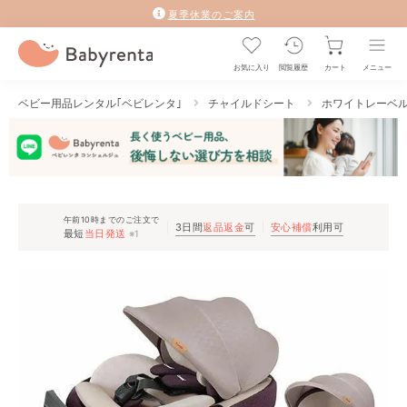
夏季休業のご案内
お気に入り
閲覧履歴
カート
メニュー
ベビー用品レンタル｢ベビレンタ｣
チャイルドシート
ホワイトレーベル T
午前10時までのご注文で
3日間
返品返金
可
安心補償
利用可
最短
当日発送
※1