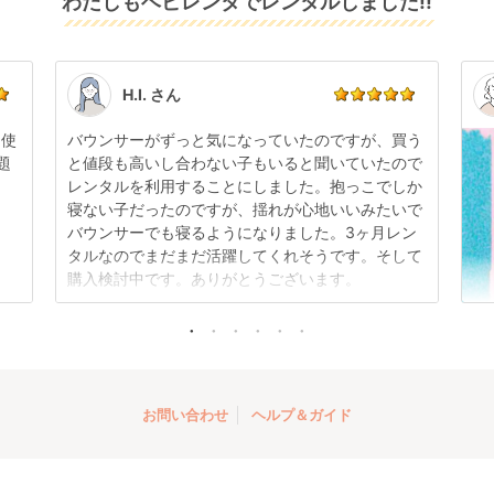
わたしもベビレンタでレンタルしました!!
てお届けしております。そのため、小さなキズや使用
可能です。
感はございますが、故障や大きなキズ、シミなどのリ
商品やレンタル期間の変更は
こちら
からご連絡くださ
ペアできないものは除き、お客様にお出ししていま
い。
す。
点検清掃については
こちら
もご確認ください。
H.I. さん
日使
バウンサーがずっと気になっていたのですが、買う
題
と値段も高いし合わない子もいると聞いていたので
レンタルを利用することにしました。抱っこでしか
寝ない子だったのですが、揺れが心地いいみたいで
バウンサーでも寝るようになりました。3ヶ月レン
タルなのでまだまだ活躍してくれそうです。そして
購入検討中です。ありがとうございます。
お問い合わせ
ヘルプ＆ガイド