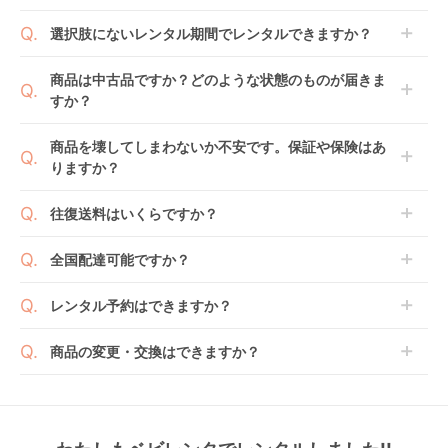
商品到着日を0日目と起算し、到着日の翌日から利用
選択肢にないレンタル期間でレンタルできますか？
開始日1日目となります。
1ヶ月レンタルなら30日間として、レンタル契約終了
ご注文後にレンタル延長していただくことでご希望期
商品は中古品ですか？どのような状態のものが届きま
日までに配送業者（佐川急便）に商品の引渡しとなり
間の利用が可能です。
すか？
ます。
例えば4ヶ月の場合、3ヶ月レンタル＋1ヶ月延長とし
てご利用いただくか、もしくは6ヶ月レンタルご注文
商品によっては「新品」と「リユース品」を選べるも
商品を壊してしまわないか不安です。保証や保険はあ
の上で、早期にご返却ください。
のもございます。
りますか？
新品商品はメーカーから仕入れた状態のものをお送り
します。商品によっては入荷後に開封し組み立て及び
ベビレンタでは「安心補償オプション」をご用意して
往復送料はいくらですか？
走行テストを行う場合がございます。
おります。
また、新品商品はご注文後にメーカーからお取り寄せ
ご注文時に商品と一緒にカートへ入れ安心補償オプシ
送料は商品サイズによって異なります。商品をカート
全国配達可能ですか？
となる場合がございます。その際、メーカーの都合に
ョンをご購入ください。
へ入れ、カートページから住所を入力すると送料が確
よっては、表示されているお届け予定日よりも遅れる
２つのプランごとに補償内容は異なります。
認いただけます。
沖縄・離島をのぞくどこでも配送いたします。
場合や、在庫切れによりご注文をキャンセルさせてい
レンタル予約はできますか？
詳しくは
こちら
をご確認ください。
※空港への配達はご対応できかねますのであらかじめ
ただく場合がございます。あらかじめご了承くださ
ご了承ください。
ベビレンタでは配送日を180日後のお日にちまで指定
い。
商品の変更・交換はできますか？
可能ですので、商品のご注文時にご希望のお日にちに
※万が一キャンセルとなった場合には、代金は全額ご
配送日指定をしてください。レンタル開始日は到着日
発送前に限り可能です。
返金いたします。
の翌日となります。
通常、商品到着日の5日前には発送準備が完了してお
りますので、それ以降の受付は出来かねます。
リユース品は返却された商品を点検・クリーニングし
また、レンタル期間の変更も商品発送前であれば変更