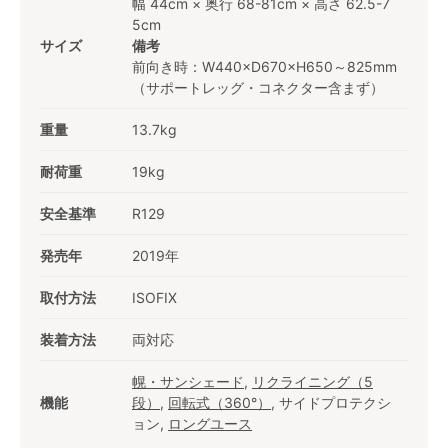
幅 44cm × 奥行 68-81cm × 高さ 62.5-7
5cm
サイズ
備考
前向き時：W440×D670×H650～825mm
（サポートレッグ・コネクター含まず）
重量
13.7kg
耐荷重
19kg
安全基準
R129
発売年
2019年
取付方法
ISOFIX
装着方法
両対応
幌・サンシェード
,
リクライニング（5
機能
段）
,
回転式（360°）
, サイドプロテクシ
ョン,
ロングユース