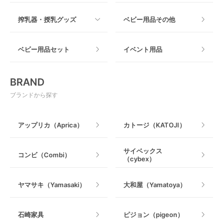
つっぱりタイプ
すべて
搾乳器・授乳グッズ
ベビー用品その他
マット製
ねじとめタイプ
おもちゃのサブスク
すべて
ベビー用品セット
イベント用品
おもちゃ
電動搾乳器
BRAND
ベビージム
授乳グッズ・ママ用品
ブランドから探す
手押し車・歩行器
アップリカ（Aprica）
カトージ（KATOJI）
乗用玩具・乗り物
サイベックス
コンビ（Combi）
（cybex）
室内遊具
ヤマサキ（Yamasaki）
大和屋（Yamatoya）
石崎家具
ピジョン（pigeon）