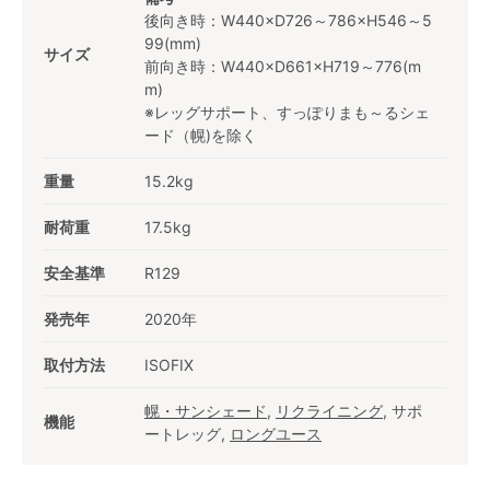
後向き時：W440×D726～786×H546～5
99(mm)
サイズ
前向き時：W440×D661×H719～776(m
m)
※レッグサポート、すっぽりまも～るシェ
ード（幌)を除く
重量
15.2kg
耐荷重
17.5kg
安全基準
R129
発売年
2020年
取付方法
ISOFIX
幌・サンシェード
,
リクライニング
, サポ
機能
ートレッグ,
ロングユース