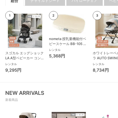
チャイルドシート
ハイローチェア
ベビ
総合
nometa 授乳量機能付ベ
ビースケール BB-105 タ
ニタ(TANITA) ベビースケ
レンタル
スゴカル エッグショック
ホワイトレーベ
ール・体重計
5,368円
LA A型ベビーカー コンビ
ラ AUTO SWING
(Combi)
Long スリープ
レンタル
レンタル
コンビ(Combi)
9,295円
8,734円
チェア・ベビー
NEW ARRIVALS
新着商品