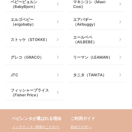
ベビービョルン
マキシコシ（Maxi-
（BabyBjorn）
Cosi）
エルゴベビー
エアバギー
（ergobaby）
（Airbuggy）
エールベベ
ストッケ（STOKKE）
（AILBEBE）
グレコ（GRACO）
リーマン（LEAMAN）
JTC
タニタ（TANITA）
フィッシャープライス
（Fisher Price）
ベビレンタが選ばれる理由
ご利用ガイド
メンテナンス･清掃のこだわり
初めての方へ