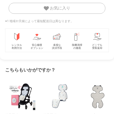
お気に入り
※1 地域や天候によって最短配送日は異なります。
レンタル
安心補償
多様な
除菌清掃
どこでも
利用方法
オプション
決済手段
の徹底
受取返却
こちらもいかがですか？