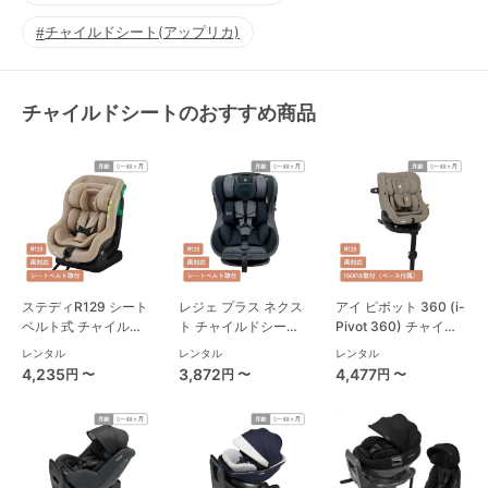
チャイルドシート(アップリカ)
チャイルドシートのおすすめ商品
ステディR129 シート
レジェ プラス ネクス
アイ ピボット 360 (i-
ベルト式 チャイルド
ト チャイルドシート
Pivot 360) チャイル
シート ジョイー(joie)
西松屋
ドシート ジョイー
レンタル
レンタル
レンタル
(joie)
4,235
3,872
4,477
円 〜
円 〜
円 〜