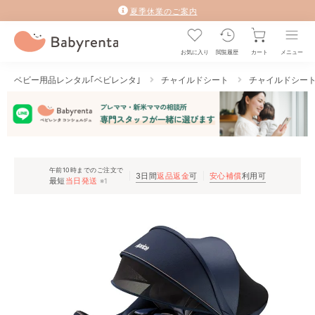
夏季休業のご案内
お気に入り
閲覧履歴
カート
メニュー
ベビー用品レンタル｢ベビレンタ｣
チャイルドシート
チャイルドシー
午前10時までのご注文で
3日間
返品返金
可
安心補償
利用可
最短
当日発送
※1