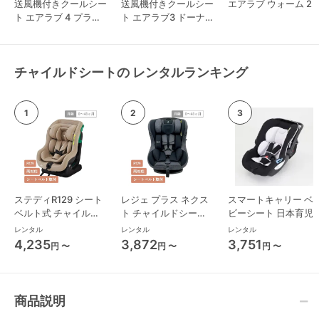
送風機付きクールシー
送風機付きクールシー
エアラブ ウォーム 2
ト エアラブ 4 プラス
ト エアラブ3 ドーナ
ロリポップ
ツ
チャイルドシートの レンタルランキング
ステディR129 シート
レジェ プラス ネクス
スマートキャリー ベ
ベルト式 チャイルド
ト チャイルドシート
ビーシート 日本育児
シート ジョイー(joie)
西松屋
レンタル
レンタル
レンタル
4,235
3,872
3,751
円 〜
円 〜
円 〜
商品説明