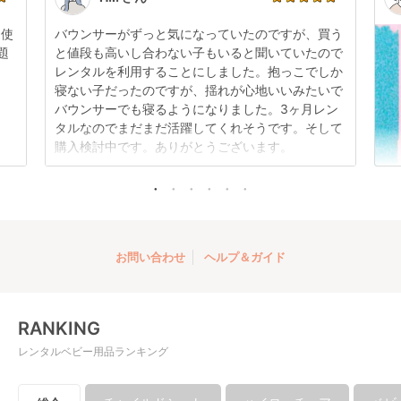
日使
バウンサーがずっと気になっていたのですが、買う
題
と値段も高いし合わない子もいると聞いていたので
レンタルを利用することにしました。抱っこでしか
折りたたみ チャイル
寝ない子だったのですが、揺れが心地いいみたいで
ドシート ISOFIX チャ
バウンサーでも寝るようになりました。3ヶ月レン
イルドシート プッパ
レンタル
タルなのでまだまだ活躍してくれそうです。そして
プポ(PUPPAPUPO)
3,960
円 〜
購入検討中です。ありがとうございます。
お問い合わせ
ヘルプ＆ガイド
RANKING
レンタルベビー用品ランキング