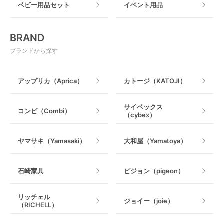
ベビー用品セット
イベント用品
おもちゃ
電動搾乳器
BRAND
ベビージム
授乳グッズ・ママ用品
ブランドから探す
手押し車・歩行器
アップリカ（Aprica）
カトージ（KATOJI）
乗用玩具・乗り物
サイベックス
コンビ（Combi）
（cybex）
室内遊具
ヤマサキ（Yamasaki）
大和屋（Yamatoya）
石崎家具
ピジョン（pigeon）
リッチェル
ジョイー（joie）
（RICHELL）