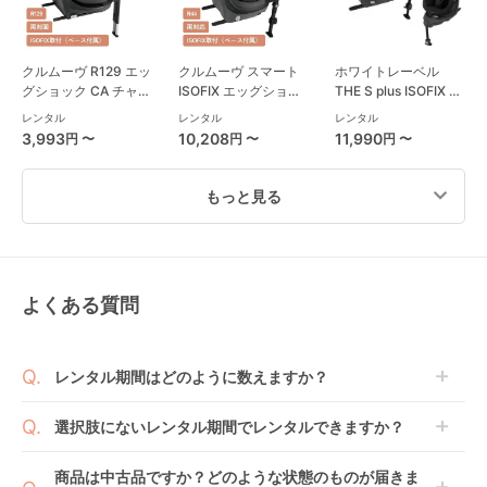
クルムーヴ R129 エッ
クルムーヴ スマート
ホワイトレーベル
グショック CA チャイ
ISOFIX エッグショッ
THE S plus ISOFIX エ
ルドシート コンビ
ク JL-590 コンビ
ッグショック ZC-750
レンタル
レンタル
レンタル
(Combi)
(Combi) チャイルド
チャイルドシート コ
3,993
10,208
11,990
円 〜
円 〜
円 〜
シート
ンビ(Combi)
もっと見る
よくある質問
ターンレジェネクスト
フラディア グロウ
クルムーヴ ロング
ST 西松屋
ISOFIX セーフティー
R129 エッグショック
(NISHIMATSUYA) チ
プラス プレミアム AB
EA チャイルドシート
レンタル
レンタル
レンタル
レンタル期間はどのように数えますか？
ャイルドシート
チャイルドシート ア
コンビ(Combi)
3,652
8,580
4,576
円 〜
円 〜
円 〜
ップリカ(Aprica)
商品到着日を0日目と起算し、到着日の翌日から利用
選択肢にないレンタル期間でレンタルできますか？
開始日1日目となります。
1ヶ月レンタルなら30日間として、レンタル契約終了
ご注文後にレンタル延長していただくことでご希望期
商品は中古品ですか？どのような状態のものが届きま
日までに配送業者（佐川急便）に商品の引渡しとなり
間の利用が可能です。