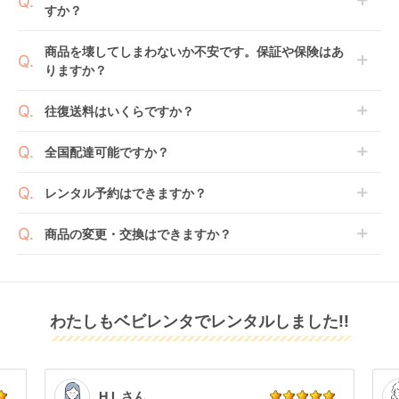
すか？
ます。
例えば4ヶ月の場合、3ヶ月レンタル＋1ヶ月延長とし
てご利用いただくか、もしくは6ヶ月レンタルご注文
商品によっては「新品」と「リユース品」を選べるも
商品を壊してしまわないか不安です。保証や保険はあ
の上で、早期にご返却ください。
のもございます。
りますか？
ジョイトリップ アド
レジェプラス ネクス
アイアーク 360 ジョ
新品商品はメーカーから仕入れた状態のものをお送り
バンス plus R129 エ
ト キャノピー チャイ
イー(joie) チャイルド
します。商品によっては入荷後に開封し組み立て及び
ベビレンタでは「安心補償オプション」をご用意して
ッグショック SC チャ
ルドシート 西松屋
シート
往復送料はいくらですか？
レンタル
レンタル
レンタル
走行テストを行う場合がございます。
おります。
イルドシート コンビ
3,300
7,370
3,993
円 〜
円 〜
円 〜
また、新品商品はご注文後にメーカーからお取り寄せ
ご注文時に商品と一緒にカートへ入れ安心補償オプシ
(Combi)
送料は商品サイズによって異なります。商品をカート
全国配達可能ですか？
となる場合がございます。その際、メーカーの都合に
ョンをご購入ください。
へ入れ、カートページから住所を入力すると送料が確
よっては、表示されているお届け予定日よりも遅れる
２つのプランごとに補償内容は異なります。
認いただけます。
沖縄・離島をのぞくどこでも配送いたします。
場合や、在庫切れによりご注文をキャンセルさせてい
レンタル予約はできますか？
詳しくは
こちら
をご確認ください。
※空港への配達はご対応できかねますのであらかじめ
ただく場合がございます。あらかじめご了承くださ
ご了承ください。
ベビレンタでは配送日を180日後のお日にちまで指定
い。
商品の変更・交換はできますか？
可能ですので、商品のご注文時にご希望のお日にちに
※万が一キャンセルとなった場合には、代金は全額ご
配送日指定をしてください。レンタル開始日は到着日
発送前に限り可能です。
返金いたします。
の翌日となります。
クルムーヴ コンパク
クルリラ プラス ライ
ホワイトレーベル
通常、商品到着日の5日前には発送準備が完了してお
ト R129 エッグショッ
ト AB チャイルドシー
THE S ISOFIX エッグ
りますので、それ以降の受付は出来かねます。
リユース品は返却された商品を点検・クリーニングし
ク JS チャイルドシー
ト アップリカ
ショック ZC-720 チ
レンタル
わたしもベビレンタでレンタルしました!!
また、レンタル期間の変更も商品発送前であれば変更
レンタル
レンタル
てお届けしております。そのため、小さなキズや使用
ト コンビ(Combi)
(Aprica)
ャイルドシート コン
4,499
4,125
5,555
円 〜
円 〜
円 〜
可能です。
感はございますが、故障や大きなキズ、シミなどのリ
ビ(Combi)
商品やレンタル期間の変更は
こちら
からご連絡くださ
ペアできないものは除き、お客様にお出ししていま
い。
す。
点検清掃については
こちら
もご確認ください。
H.I. さん