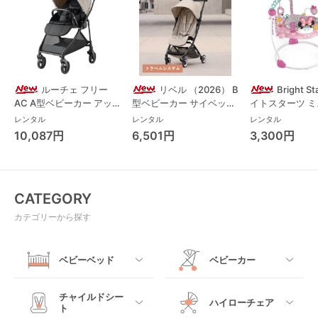
ルーチェ フリー
リベル （2026） B
Bright S
AC A型ベビーカー アッ
型ベビーカー サイベック
イトスターツ 
プリカ(Aprica) A型ベビ
ス(cybex)
ス フォーエバー
レンタル
レンタル
レンタル
ーカー アップリカ
レンド ジャンパ
10,087円
6,501円
3,300円
(Aprica)
パルー キッズツ
(Kids2)
CATEGORY
カテゴリーから探す
ベビーベッド
ベビーカー
すべて
すべて
チャイルドシー
ハイローチェア
ト