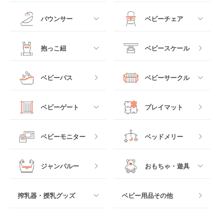
ミニサイズベビーベッ
A型ベビーカー
ド
すべて
すべて
バウンサー
ベビーチェア
レギュラーサイズベビ
B型ベビーカー
ーベッド
ベビーシート
電動ハイローチェア
すべて
すべて
抱っこ紐
ベビースケール
ベッドインベッド
二人乗りベビーカー
チャイルドシート
手動ハイローチェア
電動タイプ
ハイチェア
すべて
ベビーバス
ベビーサークル
クーファン
ベビーカーその他
ジュニアシート
バウンシングタイプ
ローチェア
抱っこ紐・おんぶ紐
すべて
マットレス・布団
チャイルドシートその
ベビーゲート
プレイマット
他
ロッキングタイプ
テーブルチェア
スリング
プラスチック製
すべて
ベビーベッドその他
ベビーモニター
ベッドメリー
ヒップシート
メッシュ製
おくだけタイプ
ジャンパルー
おもちゃ・遊具
抱っこ紐その他
木製
つっぱりタイプ
すべて
搾乳器・授乳グッズ
ベビー用品その他
マット製
ねじとめタイプ
おもちゃのサブスク
すべて