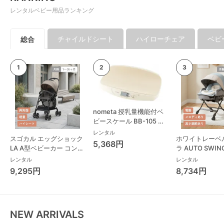
レンタルベビー用品ランキング
チャイルドシート
ハイローチェア
ベビ
総合
nometa 授乳量機能付ベ
ビースケール BB-105 タ
ニタ(TANITA) ベビースケ
レンタル
スゴカル エッグショック
ホワイトレーベ
ール・体重計
5,368円
LA A型ベビーカー コンビ
ラ AUTO SWING
(Combi)
Long スリープ
レンタル
レンタル
コンビ(Combi)
9,295円
8,734円
チェア・ベビー
NEW ARRIVALS