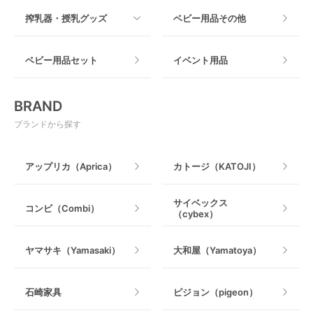
すべて
搾乳器・授乳グッズ
ベビー用品その他
マット製
ねじとめタイプ
おもちゃのサブスク
すべて
ベビー用品セット
イベント用品
おもちゃ
電動搾乳器
BRAND
ベビージム
授乳グッズ・ママ用品
ブランドから探す
手押し車・歩行器
アップリカ（Aprica）
カトージ（KATOJI）
乗用玩具・乗り物
サイベックス
コンビ（Combi）
（cybex）
室内遊具
ヤマサキ（Yamasaki）
大和屋（Yamatoya）
石崎家具
ピジョン（pigeon）