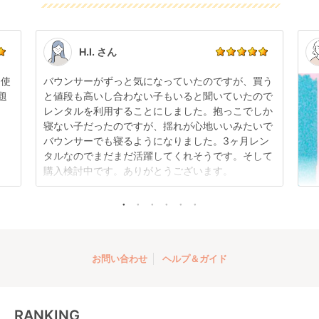
可能です。
感はございますが、故障や大きなキズ、シミなどのリ
商品やレンタル期間の変更は
こちら
からご連絡くださ
ペアできないものは除き、お客様にお出ししていま
い。
す。
点検清掃については
こちら
もご確認ください。
H.I. さん
日使
バウンサーがずっと気になっていたのですが、買う
題
と値段も高いし合わない子もいると聞いていたので
レンタルを利用することにしました。抱っこでしか
寝ない子だったのですが、揺れが心地いいみたいで
バウンサーでも寝るようになりました。3ヶ月レン
タルなのでまだまだ活躍してくれそうです。そして
購入検討中です。ありがとうございます。
お問い合わせ
ヘルプ＆ガイド
RANKING