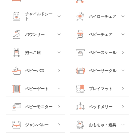
すべて
すべて
チャイルドシー
ハイローチェア
ト
ミニサイズベビーベッ
A型ベビーカー
ド
すべて
すべて
バウンサー
ベビーチェア
レギュラーサイズベビ
B型ベビーカー
ーベッド
ベビーシート
電動ハイローチェア
すべて
すべて
抱っこ紐
ベビースケール
ベッドインベッド
二人乗りベビーカー
チャイルドシート
手動ハイローチェア
電動タイプ
ハイチェア
すべて
ベビーバス
ベビーサークル
クーファン
ベビーカーその他
ジュニアシート
バウンシングタイプ
ローチェア
抱っこ紐・おんぶ紐
すべて
マットレス・布団
チャイルドシートその
ベビーゲート
プレイマット
他
ロッキングタイプ
テーブルチェア
スリング
プラスチック製
すべて
ベビーベッドその他
ベビーモニター
ベッドメリー
ヒップシート
メッシュ製
おくだけタイプ
ジャンパルー
おもちゃ・遊具
抱っこ紐その他
木製
つっぱりタイプ