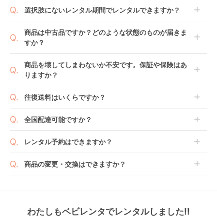
商品到着日を0日目と起算し、到着日の翌日から利用
選択肢にないレンタル期間でレンタルできますか？
開始日1日目となります。
1ヶ月レンタルなら30日間として、レンタル契約終了
ご注文後にレンタル延長していただくことでご希望期
商品は中古品ですか？どのような状態のものが届きま
日までに配送業者（佐川急便）に商品の引渡しとなり
間の利用が可能です。
すか？
ます。
例えば4ヶ月の場合、3ヶ月レンタル＋1ヶ月延長とし
てご利用いただくか、もしくは6ヶ月レンタルご注文
商品によっては「新品」と「リユース品」を選べるも
商品を壊してしまわないか不安です。保証や保険はあ
の上で、早期にご返却ください。
のもございます。
りますか？
新品商品はメーカーから仕入れた状態のものをお送り
します。商品によっては入荷後に開封し組み立て及び
ベビレンタでは「安心補償オプション」をご用意して
往復送料はいくらですか？
走行テストを行う場合がございます。
おります。
また、新品商品はご注文後にメーカーからお取り寄せ
ご注文時に商品と一緒にカートへ入れ安心補償オプシ
送料は商品サイズによって異なります。商品をカート
全国配達可能ですか？
となる場合がございます。その際、メーカーの都合に
ョンをご購入ください。
へ入れ、カートページから住所を入力すると送料が確
よっては、表示されているお届け予定日よりも遅れる
２つのプランごとに補償内容は異なります。
認いただけます。
沖縄・離島をのぞくどこでも配送いたします。
場合や、在庫切れによりご注文をキャンセルさせてい
レンタル予約はできますか？
詳しくは
こちら
をご確認ください。
※空港への配達はご対応できかねますのであらかじめ
ただく場合がございます。あらかじめご了承くださ
ご了承ください。
ベビレンタでは配送日を180日後のお日にちまで指定
い。
商品の変更・交換はできますか？
可能ですので、商品のご注文時にご希望のお日にちに
※万が一キャンセルとなった場合には、代金は全額ご
配送日指定をしてください。レンタル開始日は到着日
発送前に限り可能です。
返金いたします。
の翌日となります。
通常、商品到着日の5日前には発送準備が完了してお
りますので、それ以降の受付は出来かねます。
リユース品は返却された商品を点検・クリーニングし
わたしもベビレンタでレンタルしました!!
また、レンタル期間の変更も商品発送前であれば変更
てお届けしております。そのため、小さなキズや使用