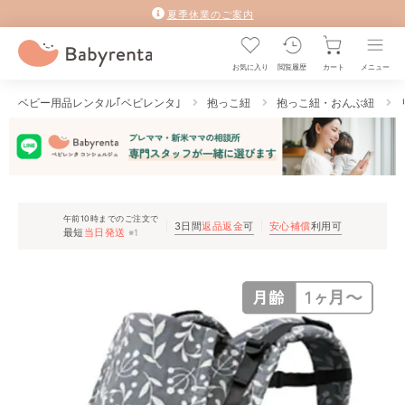
夏季休業のご案内
お気に入り
閲覧履歴
カート
メニュー
ベビー用品レンタル｢ベビレンタ｣
抱っこ紐
抱っこ紐・おんぶ紐
午前10時までのご注文で
3日間
返品返金
可
安心補償
利用可
最短
当日発送
※1