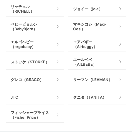
リッチェル
ジョイー（joie）
（RICHELL）
ベビービョルン
マキシコシ（Maxi-
（BabyBjorn）
Cosi）
エルゴベビー
エアバギー
（ergobaby）
（Airbuggy）
エールベベ
ストッケ（STOKKE）
（AILBEBE）
グレコ（GRACO）
リーマン（LEAMAN）
JTC
タニタ（TANITA）
フィッシャープライス
（Fisher Price）