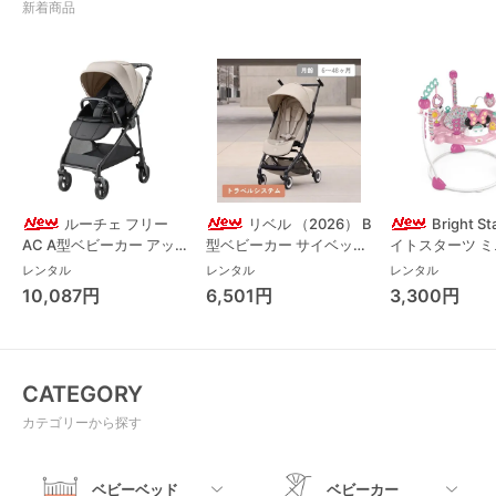
新着商品
ルーチェ フリー
リベル （2026） B
Bright S
AC A型ベビーカー アッ
型ベビーカー サイベック
イトスターツ 
プリカ(Aprica) A型ベビ
ス(cybex)
ス フォーエバー
レンタル
レンタル
レンタル
ーカー アップリカ
レンド ジャンパ
10,087円
6,501円
3,300円
(Aprica)
パルー キッズツ
(Kids2)
CATEGORY
カテゴリーから探す
ベビーベッド
ベビーカー