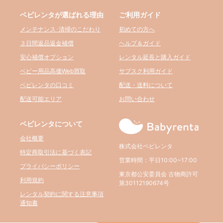
ベビレンタが選ばれる理由
ご利用ガイド
メンテナンス･清掃のこだわり
初めての方へ
３日間返品返金補償
ヘルプ＆ガイド
安心補償オプション
レンタル延長と購入ガイド
ベビー用品高価Web買取
サブスク利用ガイド
ベビレンタの口コミ
配送・送料について
配送可能エリア
お問い合わせ
ベビレンタについて
会社概要
株式会社ベビレンタ
特定商取引法に基づく表記
営業時間：平日10:00~17:00
プライバシーポリシー
東京都公安委員会 古物商許可
利用規約
第30112190674号
レンタル契約に関する注意事項
通知書