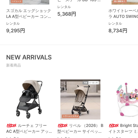
ニタ(TANITA) ベビースケ
レンタル
スゴカル エッグショック
ホワイトレーベ
ール・体重計
5,368円
LA A型ベビーカー コンビ
ラ AUTO SWING
(Combi)
Long スリープ
レンタル
レンタル
コンビ(Combi)
9,295円
8,734円
チェア・ベビー
NEW ARRIVALS
新着商品
ルーチェ フリー
リベル （2026） B
Bright S
AC A型ベビーカー アッ
型ベビーカー サイベック
イトスターツ 
プリカ(Aprica) A型ベビ
ス(cybex)
ス フォーエバー