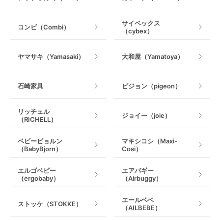
乗用玩具・乗り物
サイベックス
コンビ（Combi）
（cybex）
室内遊具
ヤマサキ（Yamasaki）
大和屋（Yamatoya）
石崎家具
ピジョン（pigeon）
リッチェル
ジョイー（joie）
（RICHELL）
ベビービョルン
マキシコシ（Maxi-
（BabyBjorn）
Cosi）
エルゴベビー
エアバギー
（ergobaby）
（Airbuggy）
エールベベ
ストッケ（STOKKE）
（AILBEBE）