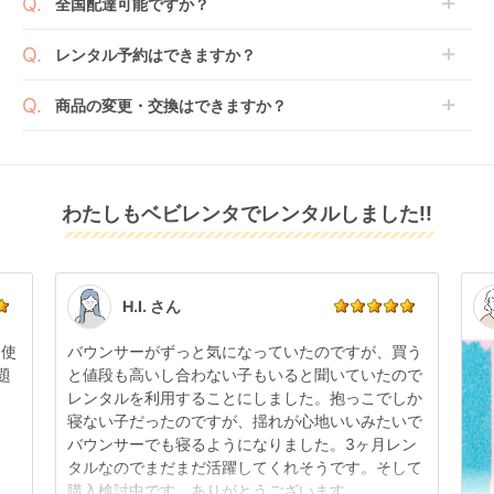
全国配達可能ですか？
となる場合がございます。その際、メーカーの都合に
ョンをご購入ください。
へ入れ、カートページから住所を入力すると送料が確
よっては、表示されているお届け予定日よりも遅れる
２つのプランごとに補償内容は異なります。
認いただけます。
沖縄・離島をのぞくどこでも配送いたします。
場合や、在庫切れによりご注文をキャンセルさせてい
レンタル予約はできますか？
詳しくは
こちら
をご確認ください。
※空港への配達はご対応できかねますのであらかじめ
ただく場合がございます。あらかじめご了承くださ
ご了承ください。
ベビレンタでは配送日を180日後のお日にちまで指定
い。
商品の変更・交換はできますか？
可能ですので、商品のご注文時にご希望のお日にちに
※万が一キャンセルとなった場合には、代金は全額ご
配送日指定をしてください。レンタル開始日は到着日
発送前に限り可能です。
返金いたします。
の翌日となります。
スリーオープンベッド
スリーピーワンタッチ
ハイタイプベッド カ
通常、商品到着日の5日前には発送準備が完了してお
b-sideDX ヤマサキ
ハイベッド パル 棚板
インド レギュラーサ
りますので、それ以降の受付は出来かねます。
リユース品は返却された商品を点検・クリーニングし
(Yamasaki) レギュラ
なし SLEEPY 石崎家
イズベビーベッド ヤ
レンタル
わたしもベビレンタでレンタルしました!!
また、レンタル期間の変更も商品発送前であれば変更
レンタル
レンタル
てお届けしております。そのため、小さなキズや使用
ーサイズベビーベッド
具 レギュラーサイズ
マサキ(Yamasaki)
10,230
5,115
6,776
円 〜
円 〜
円 〜
可能です。
感はございますが、故障や大きなキズ、シミなどのリ
ベビーベッド
商品やレンタル期間の変更は
こちら
からご連絡くださ
ペアできないものは除き、お客様にお出ししていま
い。
す。
点検清掃については
こちら
もご確認ください。
H.I. さん
日使
バウンサーがずっと気になっていたのですが、買う
題
と値段も高いし合わない子もいると聞いていたので
レンタルを利用することにしました。抱っこでしか
スリーピー ベッド V3
寝ない子だったのですが、揺れが心地いいみたいで
ストッケ(STOKKE)
バウンサーでも寝るようになりました。3ヶ月レン
レンタル
タルなのでまだまだ活躍してくれそうです。そして
24,849
円 〜
購入検討中です。ありがとうございます。