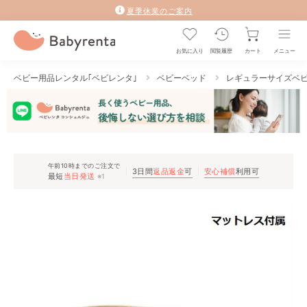
夏季休業のご案内
お気に入り
閲覧履歴
カート
メニュー
ベビー用品レンタル｢ベビレンタ｣
ベビーベッド
レギュラーサイズベ
午前10時までのご注文で
3日間
返品返金
可
安心補償
利用可
最短
当日発送
※1