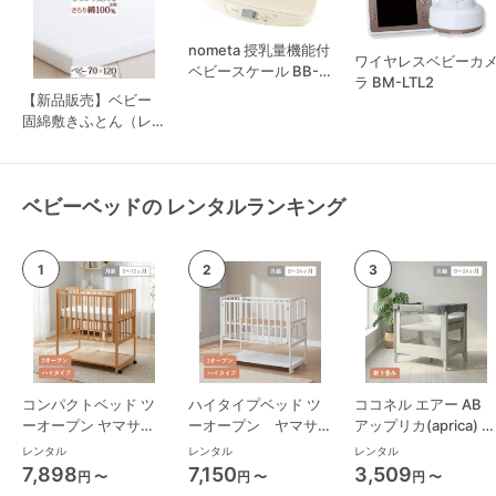
nometa 授乳量機能付
ワイヤレスベビーカ
ベビースケール BB-
ラ BM-LTL2
105
【新品販売】ベビー
固綿敷きふとん（レギ
ュラータイプ） 西川
(nishikawa)
ベビーベッドの レンタルランキング
コンパクトベッド ツ
ハイタイプベッド ツ
ココネル エアー AB
ーオープン ヤマサキ
ーオープン ヤマサキ
アップリカ(aprica) ミ
(Yamasaki) ミニサイ
(Yamasaki) レギュラ
ニサイズ/コンパクト
レンタル
レンタル
レンタル
ズ/コンパクトベビー
ーサイズベビーベッド
ベビーベッド
7,898
7,150
3,509
円 〜
円 〜
円 〜
ベッド