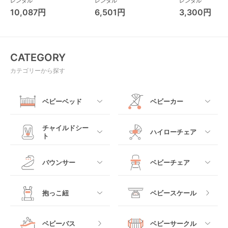
レンタル
レンタル
レンタル
ーカー アップリカ
レンド ジャンパ
10,087円
6,501円
3,300円
(Aprica)
パルー キッズツ
(Kids2)
CATEGORY
カテゴリーから探す
ベビーベッド
ベビーカー
すべて
すべて
チャイルドシー
ハイローチェア
ト
ミニサイズベビーベッ
A型ベビーカー
ド
すべて
すべて
バウンサー
ベビーチェア
レギュラーサイズベビ
B型ベビーカー
ーベッド
ベビーシート
電動ハイローチェア
すべて
すべて
抱っこ紐
ベビースケール
ベッドインベッド
二人乗りベビーカー
チャイルドシート
手動ハイローチェア
電動タイプ
ハイチェア
すべて
ベビーバス
ベビーサークル
クーファン
ベビーカーその他