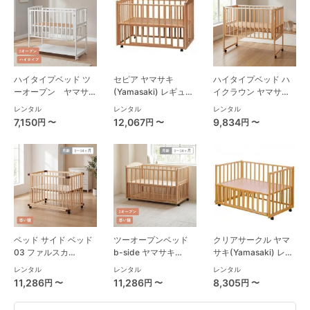
ハイタイプベッド ツ
セピア ヤマサキ
ハイタイプベッド ハ
ーオープン ヤマサキ
(Yamasaki) レギュラ
イクラウン ヤマサキ
(Yamasaki) レギュラ
ーサイズベビーベッド
(Yamasaki) レギュラ
レンタル
レンタル
レンタル
ーサイズベビーベッド
ーサイズベビーベッド
7,150
12,067
9,834
円 〜
円 〜
円 〜
ベッド サイド ベッド
ツーオープンベッド
クリアサークル ヤマ
03 ファルスカ
b-side ヤマサキ
サキ(Yamasaki) レギ
(farska)
(Yamasaki) レギュラ
ュラーサイズベビーベ
レンタル
レンタル
レンタル
ーサイズベビーベッド
ッド
11,286
11,286
8,305
円 〜
円 〜
円 〜