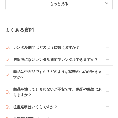
もっと見る
よくある質問
スリーピー アリス 石
ポム ヌーベル キンタ
スリーピー ツースラ
崎家具 レギュラーサ
ロー(KINTARO) レギ
イドベッド 石崎家具
イズベビーベッド
ュラーサイズベビーベ
レギュラーサイズベビ
レンタル
レンタル
レンタル
レンタル期間はどのように数えますか？
ッド
ーベッド
7,953
8,635
5,896
円 〜
円 〜
円 〜
商品到着日を0日目と起算し、到着日の翌日から利用
選択肢にないレンタル期間でレンタルできますか？
開始日1日目となります。
1ヶ月レンタルなら30日間として、レンタル契約終了
ご注文後にレンタル延長していただくことでご希望期
商品は中古品ですか？どのような状態のものが届きま
日までに配送業者（佐川急便）に商品の引渡しとなり
間の利用が可能です。
すか？
ます。
例えば4ヶ月の場合、3ヶ月レンタル＋1ヶ月延長とし
てご利用いただくか、もしくは6ヶ月レンタルご注文
商品によっては「新品」と「リユース品」を選べるも
商品を壊してしまわないか不安です。保証や保険はあ
の上で、早期にご返却ください。
のもございます。
りますか？
おふとんサークル（ひ
スリーピー チェリッ
スリーピー エリーゼ
新品商品はメーカーから仕入れた状態のものをお送り
のきすのこ床板付き)
シュ 石崎家具 レギュ
石崎家具 レギュラー
します。商品によっては入荷後に開封し組み立て及び
ベビレンタでは「安心補償オプション」をご用意して
ヤマサキ(Yamasaki)
ラーサイズベビーベッ
サイズベビーベッド
往復送料はいくらですか？
レンタル
レンタル
レンタル
走行テストを行う場合がございます。
おります。
ベビーサークル
ド
3,938
6,446
6,347
円 〜
円 〜
円 〜
また、新品商品はご注文後にメーカーからお取り寄せ
ご注文時に商品と一緒にカートへ入れ安心補償オプシ
送料は商品サイズによって異なります。商品をカート