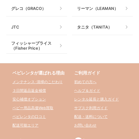
グレコ（GRACO）
リーマン（LEAMAN）
JTC
タニタ（TANITA）
フィッシャープライス
（Fisher Price）
ベビレンタが選ばれる理由
ご利用ガイド
メンテナンス･清掃のこだわり
初めての方へ
３日間返品返金補償
ヘルプ＆ガイド
安心補償オプション
レンタル延長と購入ガイド
ベビー用品高価Web買取
サブスク利用ガイド
ベビレンタの口コミ
配送・送料について
配送可能エリア
お問い合わせ