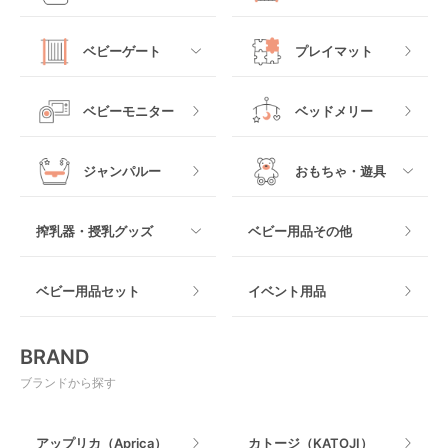
ジュニアシート
バウンシングタイプ
ローチェア
抱っこ紐・おんぶ紐
すべて
マットレス・布団
チャイルドシートその
ベビーゲート
プレイマット
他
ロッキングタイプ
テーブルチェア
スリング
プラスチック製
すべて
ベビーベッドその他
ベビーモニター
ベッドメリー
ヒップシート
メッシュ製
おくだけタイプ
ジャンパルー
おもちゃ・遊具
抱っこ紐その他
木製
つっぱりタイプ
すべて
搾乳器・授乳グッズ
ベビー用品その他
マット製
ねじとめタイプ
おもちゃのサブスク
すべて
ベビー用品セット
イベント用品
おもちゃ
電動搾乳器
BRAND
ベビージム
授乳グッズ・ママ用品
ブランドから探す
手押し車・歩行器
アップリカ（Aprica）
カトージ（KATOJI）