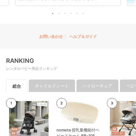
お問い合わせ
ヘルプ＆ガイド
RANKING
レンタルベビー用品ランキング
チャイルドシート
ハイローチェア
ベビ
総合
nometa 授乳量機能付ベ
ビースケール BB-105 タ