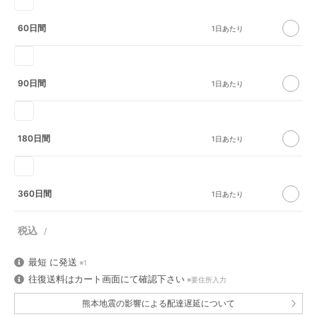
60日間
90日間
180日間
360日間
最短
に発送
※1
往復送料はカート画面にて確認下さい
※要住所入力
熊本地震の影響による配達遅延について