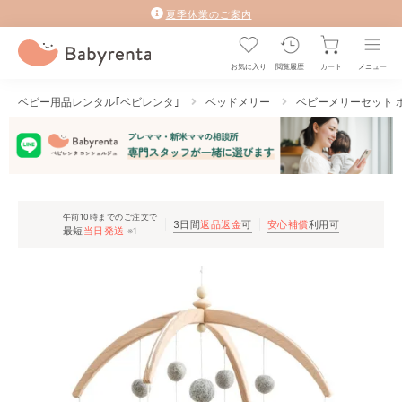
夏季休業のご案内
お気に入り
閲覧履歴
カート
メニュー
ベビー用品レンタル｢ベビレンタ｣
ベッドメリー
ベビーメリーセット ホ
午前10時までのご注文で
3日間
返品返金
可
安心補償
利用可
最短
当日発送
※1