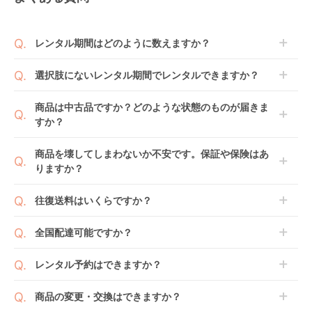
レンタル期間はどのように数えますか？
商品到着日を0日目と起算し、到着日の翌日から利用
選択肢にないレンタル期間でレンタルできますか？
開始日1日目となります。
1ヶ月レンタルなら30日間として、レンタル契約終了
ご注文後にレンタル延長していただくことでご希望期
商品は中古品ですか？どのような状態のものが届きま
日までに配送業者（佐川急便）に商品の引渡しとなり
間の利用が可能です。
すか？
ます。
例えば4ヶ月の場合、3ヶ月レンタル＋1ヶ月延長とし
てご利用いただくか、もしくは6ヶ月レンタルご注文
商品によっては「新品」と「リユース品」を選べるも
商品を壊してしまわないか不安です。保証や保険はあ
の上で、早期にご返却ください。
のもございます。
りますか？
新品商品はメーカーから仕入れた状態のものをお送り
します。商品によっては入荷後に開封し組み立て及び
ベビレンタでは「安心補償オプション」をご用意して
往復送料はいくらですか？
走行テストを行う場合がございます。
おります。
また、新品商品はご注文後にメーカーからお取り寄せ
ご注文時に商品と一緒にカートへ入れ安心補償オプシ
送料は商品サイズによって異なります。商品をカート
全国配達可能ですか？
となる場合がございます。その際、メーカーの都合に
ョンをご購入ください。
へ入れ、カートページから住所を入力すると送料が確
よっては、表示されているお届け予定日よりも遅れる
２つのプランごとに補償内容は異なります。
認いただけます。
沖縄・離島をのぞくどこでも配送いたします。
場合や、在庫切れによりご注文をキャンセルさせてい
レンタル予約はできますか？
詳しくは
こちら
をご確認ください。
※空港への配達はご対応できかねますのであらかじめ
ただく場合がございます。あらかじめご了承くださ
ご了承ください。
ベビレンタでは配送日を180日後のお日にちまで指定
い。
商品の変更・交換はできますか？
可能ですので、商品のご注文時にご希望のお日にちに
※万が一キャンセルとなった場合には、代金は全額ご