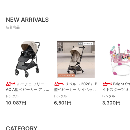
NEW ARRIVALS
新着商品
ルーチェ フリー
リベル （2026） B
Bright S
AC A型ベビーカー アッ
型ベビーカー サイベック
イトスターツ 
プリカ(Aprica) A型ベビ
ス(cybex)
ス フォーエバー
レンタル
レンタル
レンタル
ーカー アップリカ
レンド ジャンパ
10,087円
6,501円
3,300円
(Aprica)
パルー キッズツ
(Kids2)
CATEGORY