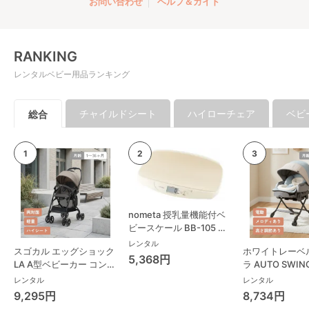
お問い合わせ
ヘルプ＆ガイド
RANKING
レンタルベビー用品ランキング
チャイルドシート
ハイローチェア
ベビ
総合
nometa 授乳量機能付ベ
ビースケール BB-105 タ
ニタ(TANITA) ベビースケ
レンタル
スゴカル エッグショック
ホワイトレーベ
ール・体重計
5,368円
LA A型ベビーカー コンビ
ラ AUTO SWING
(Combi)
Long スリープ
レンタル
レンタル
コンビ(Combi)
9,295円
8,734円
チェア・ベビー