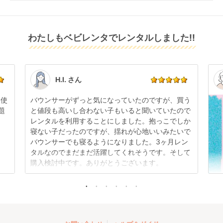
配送日指定をしてください。レンタル開始日は到着日
発送前に限り可能です。
返金いたします。
の翌日となります。
通常、商品到着日の5日前には発送準備が完了してお
りますので、それ以降の受付は出来かねます。
リユース品は返却された商品を点検・クリーニングし
わたしもベビレンタでレンタルしました!!
また、レンタル期間の変更も商品発送前であれば変更
てお届けしております。そのため、小さなキズや使用
可能です。
感はございますが、故障や大きなキズ、シミなどのリ
商品やレンタル期間の変更は
こちら
からご連絡くださ
ペアできないものは除き、お客様にお出ししていま
い。
す。
点検清掃については
こちら
もご確認ください。
H.I. さん
日使
バウンサーがずっと気になっていたのですが、買う
題
と値段も高いし合わない子もいると聞いていたので
レンタルを利用することにしました。抱っこでしか
寝ない子だったのですが、揺れが心地いいみたいで
バウンサーでも寝るようになりました。3ヶ月レン
タルなのでまだまだ活躍してくれそうです。そして
購入検討中です。ありがとうございます。