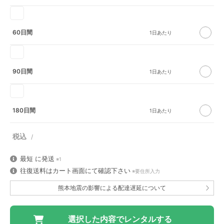
60日間
90日間
180日間
最短
に発送
※1
往復送料はカート画面にて確認下さい
※要住所入力
熊本地震の影響による配達遅延について