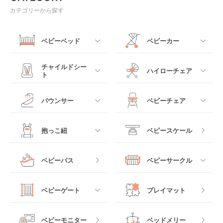
カテゴリーから探す
ベビーベッド
ベビーカー
すべて
すべて
チャイルドシー
ハイローチェア
ト
ミニサイズベビーベッ
A型ベビーカー
ド
すべて
すべて
バウンサー
ベビーチェア
レギュラーサイズベビ
B型ベビーカー
ーベッド
ベビーシート
電動ハイローチェア
すべて
すべて
抱っこ紐
ベビースケール
ベッドインベッド
二人乗りベビーカー
チャイルドシート
手動ハイローチェア
電動タイプ
ハイチェア
すべて
ベビーバス
ベビーサークル
クーファン
ベビーカーその他
ジュニアシート
バウンシングタイプ
ローチェア
抱っこ紐・おんぶ紐
すべて
マットレス・布団
チャイルドシートその
ベビーゲート
プレイマット
他
ロッキングタイプ
テーブルチェア
スリング
プラスチック製
すべて
ベビーベッドその他
ベビーモニター
ベッドメリー