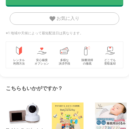
お気に入り
※1 地域や天候によって最短配送日は異なります。
レンタル
安心補償
多様な
除菌清掃
どこでも
利用方法
オプション
決済手段
の徹底
受取返却
こちらもいかがですか？