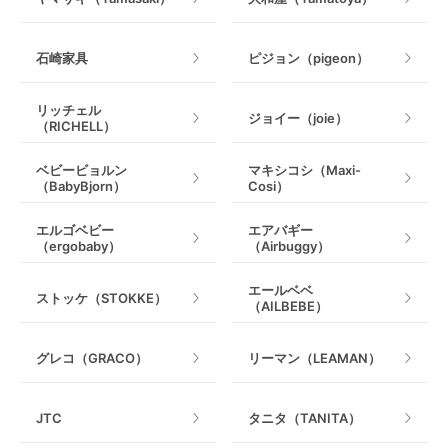
石崎家具
ピジョン（pigeon）
リッチェル
ジョイー（joie）
（RICHELL）
ベビービョルン
マキシコシ（Maxi-
（BabyBjorn）
Cosi）
エルゴベビー
エアバギー
（ergobaby）
（Airbuggy）
エールベベ
ストッケ（STOKKE）
（AILBEBE）
グレコ（GRACO）
リーマン（LEAMAN）
JTC
タニタ（TANITA）