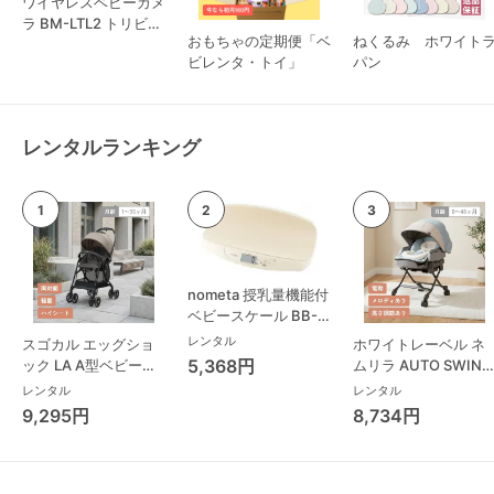
ワイヤレスベビーカメ
ラ BM-LTL2 トリビュ
おもちゃの定期便「ベ
ねくるみ ホワイト
ート
ビレンタ・トイ」
パン
レンタルランキング
nometa 授乳量機能付
ベビースケール BB-
105 タニタ(TANITA)
レンタル
スゴカル エッグショ
ホワイトレーベル ネ
ベビースケール・体重
5,368円
ック LA A型ベビーカ
ムリラ AUTO SWING
計
ー コンビ(Combi)
BEDi Long スリープ
レンタル
レンタル
シェル EG コンビ
9,295円
8,734円
(Combi) ハイローチ
ェア・ベビーラック