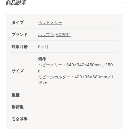
商品説明
タイプ
ベッドメリー
ブランド
ホップル(HOPPL)
対象月齢
0ヶ月～
備考
ベビーメリー：340×340×450mm／150
サイズ
g
モビールホルダー：400×95×680mm／1.
15kg
重量
耐荷重
安全基準