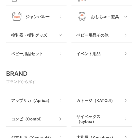
ヒップシート
メッシュ製
おくだけタイプ
ジャンパルー
おもちゃ・遊具
抱っこ紐その他
木製
つっぱりタイプ
すべて
搾乳器・授乳グッズ
ベビー用品その他
マット製
ねじとめタイプ
おもちゃのサブスク
すべて
ベビー用品セット
イベント用品
おもちゃ
電動搾乳器
BRAND
ベビージム
授乳グッズ・ママ用品
ブランドから探す
手押し車・歩行器
アップリカ（Aprica）
カトージ（KATOJI）
乗用玩具・乗り物
サイベックス
コンビ（Combi）
（cybex）
室内遊具
ヤマサキ（Yamasaki）
大和屋（Yamatoya）