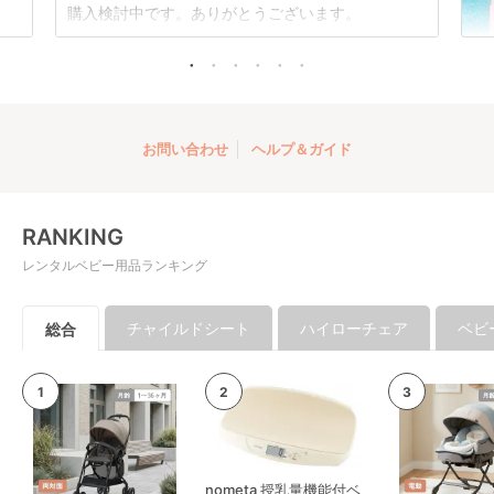
3,960
円 〜
購入検討中です。ありがとうございます。
お問い合わせ
ヘルプ＆ガイド
RANKING
レンタルベビー用品ランキング
チャイルドシート
ハイローチェア
ベビ
総合
nometa 授乳量機能付ベ