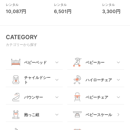
プリカ(Aprica) A型ベビ
ス(cybex)
ス フォーエバー
レンタル
レンタル
レンタル
ーカー アップリカ
レンド ジャンパ
10,087円
6,501円
3,300円
(Aprica)
パルー キッズツ
(Kids2)
CATEGORY
カテゴリーから探す
ベビーベッド
ベビーカー
すべて
すべて
チャイルドシー
ハイローチェア
ト
ミニサイズベビーベッ
A型ベビーカー
ド
すべて
すべて
バウンサー
ベビーチェア
レギュラーサイズベビ
B型ベビーカー
ーベッド
ベビーシート
電動ハイローチェア
すべて
すべて
抱っこ紐
ベビースケール
ベッドインベッド
二人乗りベビーカー
チャイルドシート
手動ハイローチェア
電動タイプ
ハイチェア
すべて