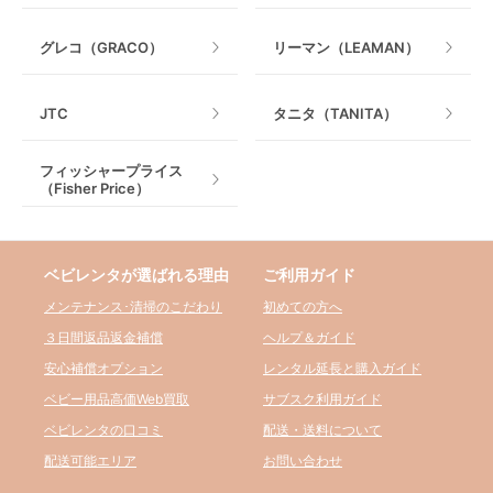
グレコ（GRACO）
リーマン（LEAMAN）
JTC
タニタ（TANITA）
フィッシャープライス
（Fisher Price）
ベビレンタが選ばれる理由
ご利用ガイド
メンテナンス･清掃のこだわり
初めての方へ
３日間返品返金補償
ヘルプ＆ガイド
安心補償オプション
レンタル延長と購入ガイド
ベビー用品高価Web買取
サブスク利用ガイド
ベビレンタの口コミ
配送・送料について
配送可能エリア
お問い合わせ