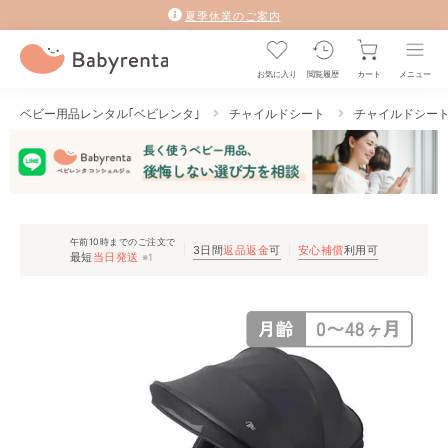
夏季休業のご案内
お気に入り
閲覧履歴
カート
メニュー
ベビー用品レンタル｢ベビレンタ｣
チャイルドシート
チャイルドシー
午前10時までのご注文で
3日間
返品返金
可
安心補償
利用可
最短
当日発送
※1