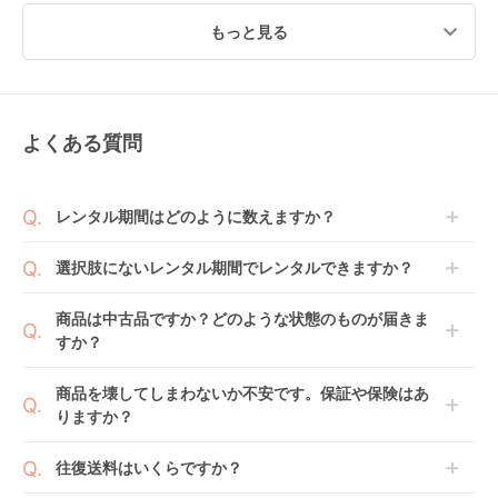
もっと見る
よくある質問
ターンレジェネクスト
フラディア グロウ
クルムーヴ ロング
ST 西松屋
ISOFIX セーフティー
R129 エッグショック
(NISHIMATSUYA) チ
プラス プレミアム AB
EA チャイルドシート
レンタル
レンタル
レンタル
レンタル期間はどのように数えますか？
ャイルドシート
チャイルドシート ア
コンビ(Combi)
3,652
8,580
4,576
円 〜
円 〜
円 〜
ップリカ(Aprica)
商品到着日を0日目と起算し、到着日の翌日から利用
選択肢にないレンタル期間でレンタルできますか？
開始日1日目となります。
1ヶ月レンタルなら30日間として、レンタル契約終了
ご注文後にレンタル延長していただくことでご希望期
商品は中古品ですか？どのような状態のものが届きま
日までに配送業者（佐川急便）に商品の引渡しとなり
間の利用が可能です。
すか？
ます。
例えば4ヶ月の場合、3ヶ月レンタル＋1ヶ月延長とし
てご利用いただくか、もしくは6ヶ月レンタルご注文
商品によっては「新品」と「リユース品」を選べるも
商品を壊してしまわないか不安です。保証や保険はあ
の上で、早期にご返却ください。
のもございます。
りますか？
ジョイトリップ アド
レジェプラス ネクス
アイアーク 360 ジョ
新品商品はメーカーから仕入れた状態のものをお送り
バンス plus R129 エ
ト キャノピー チャイ
イー(joie) チャイルド
します。商品によっては入荷後に開封し組み立て及び
ベビレンタでは「安心補償オプション」をご用意して
ッグショック SC チャ
ルドシート 西松屋
シート
往復送料はいくらですか？
レンタル
レンタル
レンタル
走行テストを行う場合がございます。
おります。
イルドシート コンビ
3,300
7,370
3,993
円 〜
円 〜
円 〜
また、新品商品はご注文後にメーカーからお取り寄せ