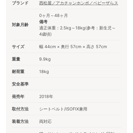
ブランド
西松屋／アカチャンホンポ／ベビーザらス
0ヶ月～48ヶ月
備考
対象月齢
適正体重：2.5kg～18kg(参考：新生児～
4歳頃)
サイズ
幅 44cm × 奥行 57cm × 高さ 57cm
重量
9.9kg
耐荷重
18kg
安全基準
発売年
2018年
取付方法
シートベルト/ISOFIX兼用
装着方法
両対応