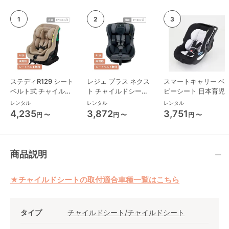
ステディR129 シート
レジェ プラス ネクス
スマートキャリー ベ
ベルト式 チャイルド
ト チャイルドシート
ビーシート 日本育児
シート ジョイー(joie)
西松屋
レンタル
レンタル
レンタル
4,235
3,872
3,751
円 〜
円 〜
円 〜
商品説明
★チャイルドシートの取付適合車種一覧はこちら
タイプ
チャイルドシート/チャイルドシート