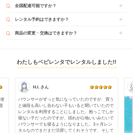
ご注文時に商品と一緒にカートへ入れ安心補償オプシ
(Combi)
送料は商品サイズによって異なります。商品をカート
全国配達可能ですか？
となる場合がございます。その際、メーカーの都合に
ョンをご購入ください。
へ入れ、カートページから住所を入力すると送料が確
よっては、表示されているお届け予定日よりも遅れる
２つのプランごとに補償内容は異なります。
認いただけます。
沖縄・離島をのぞくどこでも配送いたします。
場合や、在庫切れによりご注文をキャンセルさせてい
レンタル予約はできますか？
詳しくは
こちら
をご確認ください。
※空港への配達はご対応できかねますのであらかじめ
ただく場合がございます。あらかじめご了承くださ
ご了承ください。
ベビレンタでは配送日を180日後のお日にちまで指定
い。
商品の変更・交換はできますか？
可能ですので、商品のご注文時にご希望のお日にちに
※万が一キャンセルとなった場合には、代金は全額ご
配送日指定をしてください。レンタル開始日は到着日
発送前に限り可能です。
返金いたします。
の翌日となります。
クルムーヴ コンパク
クルリラ プラス ライ
ホワイトレーベル
通常、商品到着日の5日前には発送準備が完了してお
ト R129 エッグショッ
ト AB チャイルドシー
THE S ISOFIX エッグ
りますので、それ以降の受付は出来かねます。
リユース品は返却された商品を点検・クリーニングし
ク JS チャイルドシー
ト アップリカ
ショック ZC-720 チ
レンタル
わたしもベビレンタでレンタルしました!!
また、レンタル期間の変更も商品発送前であれば変更
レンタル
レンタル
てお届けしております。そのため、小さなキズや使用
ト コンビ(Combi)
(Aprica)
ャイルドシート コン
4,499
4,125
5,555
円 〜
円 〜
円 〜
可能です。
感はございますが、故障や大きなキズ、シミなどのリ
ビ(Combi)
商品やレンタル期間の変更は
こちら
からご連絡くださ
ペアできないものは除き、お客様にお出ししていま
い。
す。
点検清掃については
こちら
もご確認ください。
H.I. さん
日使
バウンサーがずっと気になっていたのですが、買う
題
と値段も高いし合わない子もいると聞いていたので
レンタルを利用することにしました。抱っこでしか
折りたたみ チャイル
寝ない子だったのですが、揺れが心地いいみたいで
ドシート ISOFIX チャ
バウンサーでも寝るようになりました。3ヶ月レン
イルドシート プッパ
レンタル
タルなのでまだまだ活躍してくれそうです。そして
プポ(PUPPAPUPO)