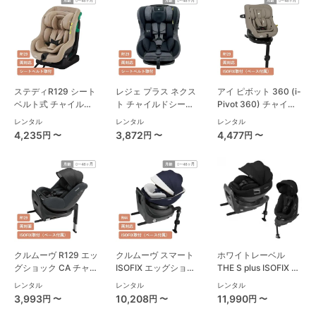
ステディR129 シート
レジェ プラス ネクス
アイ ピボット 360 (i-
ベルト式 チャイルド
ト チャイルドシート
Pivot 360) チャイル
シート ジョイー(joie)
西松屋
ドシート ジョイー
レンタル
レンタル
レンタル
(joie)
4,235
3,872
4,477
円 〜
円 〜
円 〜
クルムーヴ R129 エッ
クルムーヴ スマート
ホワイトレーベル
グショック CA チャイ
ISOFIX エッグショッ
THE S plus ISOFIX エ
ルドシート コンビ
ク JL-590 コンビ
ッグショック ZC-750
レンタル
レンタル
レンタル
(Combi)
(Combi) チャイルド
チャイルドシート コ
3,993
10,208
11,990
円 〜
円 〜
円 〜
シート
ンビ(Combi)