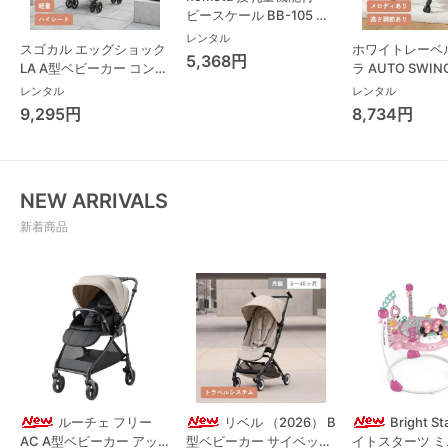
ビースケール BB-105 タ
ニタ(TANITA) ベビースケ
レンタル
スゴカル エッグショック
ホワイトレーベ
ール・体重計
5,368円
LA A型ベビーカー コンビ
ラ AUTO SWING
(Combi)
Long スリープ
レンタル
レンタル
コンビ(Combi)
9,295円
8,734円
チェア・ベビー
NEW ARRIVALS
新着商品
ルーチェ フリー
リベル （2026） B
Bright S
AC A型ベビーカー アッ
型ベビーカー サイベック
イトスターツ 