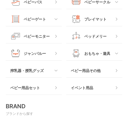
ベビーバス
ベビーサークル
クーファン
ベビーカーその他
ジュニアシート
バウンシングタイプ
ローチェア
抱っこ紐・おんぶ紐
すべて
マットレス・布団
チャイルドシートその
ベビーゲート
プレイマット
他
ロッキングタイプ
テーブルチェア
スリング
プラスチック製
すべて
ベビーベッドその他
ベビーモニター
ベッドメリー
ヒップシート
メッシュ製
おくだけタイプ
ジャンパルー
おもちゃ・遊具
抱っこ紐その他
木製
つっぱりタイプ
すべて
搾乳器・授乳グッズ
ベビー用品その他
マット製
ねじとめタイプ
おもちゃのサブスク
すべて
ベビー用品セット
イベント用品
おもちゃ
電動搾乳器
BRAND
ベビージム
授乳グッズ・ママ用品
ブランドから探す
手押し車・歩行器