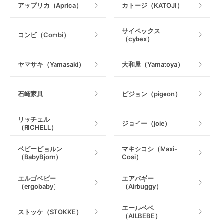
アップリカ（Aprica）
カトージ（KATOJI）
乗用玩具・乗り物
サイベックス
コンビ（Combi）
（cybex）
室内遊具
ヤマサキ（Yamasaki）
大和屋（Yamatoya）
石崎家具
ピジョン（pigeon）
リッチェル
ジョイー（joie）
（RICHELL）
ベビービョルン
マキシコシ（Maxi-
（BabyBjorn）
Cosi）
エルゴベビー
エアバギー
（ergobaby）
（Airbuggy）
エールベベ
ストッケ（STOKKE）
（AILBEBE）