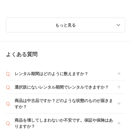
もっと見る
よくある質問
レンタル期間はどのように数えますか？
商品到着日を0日目と起算し、到着日の翌日から利用
選択肢にないレンタル期間でレンタルできますか？
開始日1日目となります。
1ヶ月レンタルなら30日間として、レンタル契約終了
ご注文後にレンタル延長していただくことでご希望期
商品は中古品ですか？どのような状態のものが届きま
日までに配送業者（佐川急便）に商品の引渡しとなり
間の利用が可能です。
すか？
ます。
例えば4ヶ月の場合、3ヶ月レンタル＋1ヶ月延長とし
てご利用いただくか、もしくは6ヶ月レンタルご注文
商品によっては「新品」と「リユース品」を選べるも
商品を壊してしまわないか不安です。保証や保険はあ
の上で、早期にご返却ください。
のもございます。
りますか？
新品商品はメーカーから仕入れた状態のものをお送り