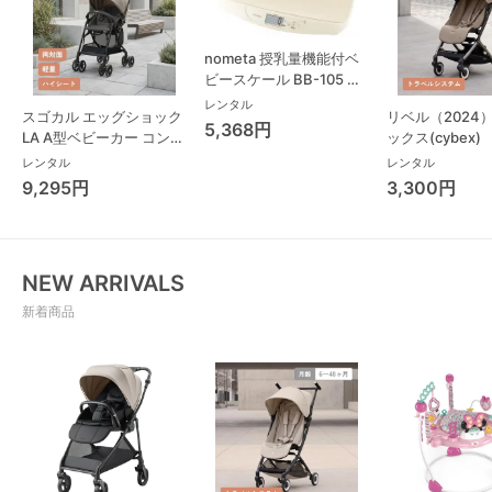
nometa 授乳量機能付ベ
ビースケール BB-105 タ
ニタ(TANITA) ベビースケ
レンタル
スゴカル エッグショック
リベル（2024
ール・体重計
5,368円
LA A型ベビーカー コンビ
ックス(cybex)
(Combi)
レンタル
レンタル
9,295円
3,300円
NEW ARRIVALS
新着商品