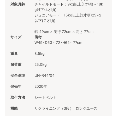
対象月齢
チャイルドモード：9kg以上(1才頃)～18k
g以下(4才頃)
ジュニアモード：15kg以上(3才頃)25kg
以下(７才頃)
幅 49cm × 奥行 72cm × 高さ 77cm
サイズ
備考
W49×D53～72×H62～77cm
重量
8.5kg
耐荷重
25.0kg
安全基準
UN-R44/04
発売年
2020年
取付方法
シートベルト
機能
リクライニング（3段）
,
ロングユース