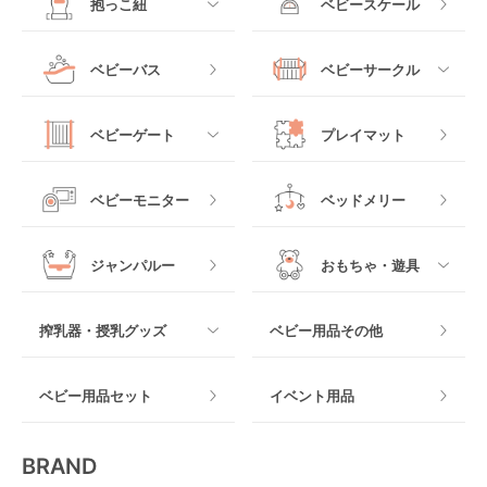
抱っこ紐
ベビースケール
ベッドインベッド
二人乗りベビーカー
チャイルドシート
手動ハイローチェア
電動タイプ
ハイチェア
すべて
ベビーバス
ベビーサークル
クーファン
ベビーカーその他
ジュニアシート
バウンシングタイプ
ローチェア
抱っこ紐・おんぶ紐
すべて
マットレス・布団
チャイルドシートその
ベビーゲート
プレイマット
他
ロッキングタイプ
テーブルチェア
スリング
プラスチック製
すべて
ベビーベッドその他
ベビーモニター
ベッドメリー
ヒップシート
メッシュ製
おくだけタイプ
ジャンパルー
おもちゃ・遊具
抱っこ紐その他
木製
つっぱりタイプ
すべて
搾乳器・授乳グッズ
ベビー用品その他
マット製
ねじとめタイプ
おもちゃのサブスク
すべて
ベビー用品セット
イベント用品
おもちゃ
電動搾乳器
BRAND
ベビージム