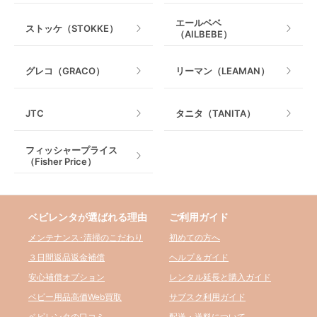
エールベベ
ストッケ（STOKKE）
（AILBEBE）
グレコ（GRACO）
リーマン（LEAMAN）
JTC
タニタ（TANITA）
フィッシャープライス
（Fisher Price）
ベビレンタが選ばれる理由
ご利用ガイド
メンテナンス･清掃のこだわり
初めての方へ
３日間返品返金補償
ヘルプ＆ガイド
安心補償オプション
レンタル延長と購入ガイド
ベビー用品高価Web買取
サブスク利用ガイド
ベビレンタの口コミ
配送・送料について