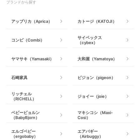
授乳グッズ・ママ用品
ブランドから探す
手押し車・歩行器
アップリカ（Aprica）
カトージ（KATOJI）
乗用玩具・乗り物
サイベックス
コンビ（Combi）
（cybex）
室内遊具
ヤマサキ（Yamasaki）
大和屋（Yamatoya）
石崎家具
ピジョン（pigeon）
リッチェル
ジョイー（joie）
（RICHELL）
ベビービョルン
マキシコシ（Maxi-
（BabyBjorn）
Cosi）
エルゴベビー
エアバギー
（ergobaby）
（Airbuggy）