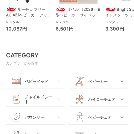
ルーチェ フリー
リベル （2026） B
Bright S
AC A型ベビーカー アッ
型ベビーカー サイベック
イトスターツ 
プリカ(Aprica) A型ベビ
ス(cybex)
ス フォーエバー
レンタル
レンタル
レンタル
ーカー アップリカ
レンド ジャンパ
10,087円
6,501円
3,300円
(Aprica)
パルー キッズツ
(Kids2)
CATEGORY
カテゴリーから探す
ベビーベッド
ベビーカー
すべて
すべて
チャイルドシー
ハイローチェア
ト
ミニサイズベビーベッ
A型ベビーカー
ド
すべて
すべて
バウンサー
ベビーチェア
レギュラーサイズベビ
B型ベビーカー
ーベッド
ベビーシート
電動ハイローチェア
すべて
すべて