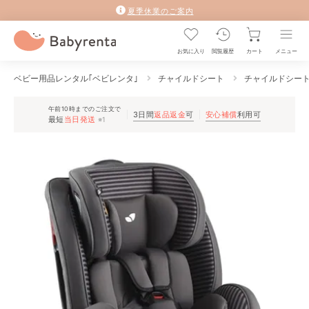
夏季休業のご案内
お気に入り
閲覧履歴
カート
メニュー
ベビー用品レンタル｢ベビレンタ｣
チャイルドシート
チャイルドシー
午前10時までのご注文で
3日間
返品返金
可
安心補償
利用可
最短
当日発送
※1