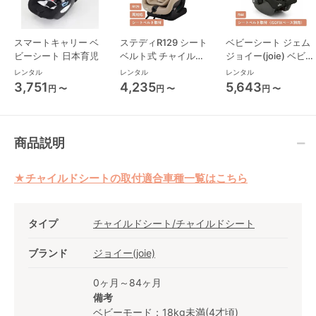
スマートキャリー ベ
ステディR129 シート
ベビーシート ジェム
ビーシート 日本育児
ベルト式 チャイルド
ジョイー(joie) ベビー
シート ジョイー(joie)
シート
レンタル
レンタル
レンタル
3,751
4,235
5,643
円 〜
円 〜
円 〜
商品説明
★チャイルドシートの取付適合車種一覧はこちら
タイプ
チャイルドシート/チャイルドシート
ブランド
ジョイー(joie)
0ヶ月～84ヶ月
備考
ベビーモード：18kg未満(4才頃)