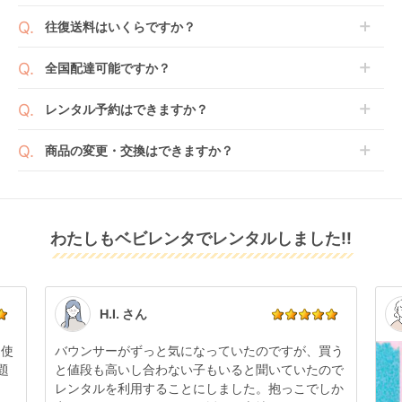
します。商品によっては入荷後に開封し組み立て及び
ベビレンタでは「安心補償オプション」をご用意して
往復送料はいくらですか？
走行テストを行う場合がございます。
おります。
また、新品商品はご注文後にメーカーからお取り寄せ
ご注文時に商品と一緒にカートへ入れ安心補償オプシ
送料は商品サイズによって異なります。商品をカート
全国配達可能ですか？
となる場合がございます。その際、メーカーの都合に
ョンをご購入ください。
へ入れ、カートページから住所を入力すると送料が確
よっては、表示されているお届け予定日よりも遅れる
２つのプランごとに補償内容は異なります。
認いただけます。
沖縄・離島をのぞくどこでも配送いたします。
場合や、在庫切れによりご注文をキャンセルさせてい
レンタル予約はできますか？
詳しくは
こちら
をご確認ください。
※空港への配達はご対応できかねますのであらかじめ
ただく場合がございます。あらかじめご了承くださ
ご了承ください。
ベビレンタでは配送日を180日後のお日にちまで指定
い。
商品の変更・交換はできますか？
可能ですので、商品のご注文時にご希望のお日にちに
※万が一キャンセルとなった場合には、代金は全額ご
配送日指定をしてください。レンタル開始日は到着日
発送前に限り可能です。
返金いたします。
の翌日となります。
通常、商品到着日の5日前には発送準備が完了してお
りますので、それ以降の受付は出来かねます。
リユース品は返却された商品を点検・クリーニングし
わたしもベビレンタでレンタルしました!!
また、レンタル期間の変更も商品発送前であれば変更
てお届けしております。そのため、小さなキズや使用
可能です。
感はございますが、故障や大きなキズ、シミなどのリ
商品やレンタル期間の変更は
こちら
からご連絡くださ
ペアできないものは除き、お客様にお出ししていま
い。
す。
点検清掃については
こちら
もご確認ください。
H.I. さん
日使
バウンサーがずっと気になっていたのですが、買う
題
と値段も高いし合わない子もいると聞いていたので
レンタルを利用することにしました。抱っこでしか