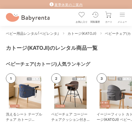
夏季休業のご案内
お気に入り
閲覧履歴
カート
メニュー
ベビー用品レンタル｢ベビレンタ｣
カトージ(KATOJI)
ベビーチェア(カ
カトージ(KATOJI)のレンタル商品一覧
ベビーチェア(カトージ)人気ランキング
洗えるシート テーブル
ベビーチェア コージー
イージーフィット カ
チェア カトージ
チェアクッション付き
ージ(KATOJI) ベビー
(KATOJI) ベビーチェア
カトージ(KATOJI) ベビ
ェア
ーチェア