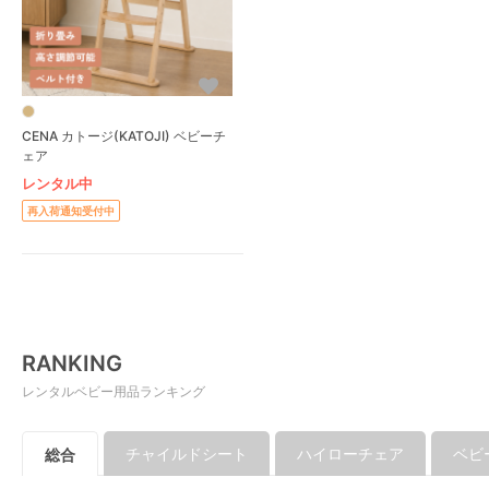
CENA カトージ(KATOJI) ベビーチ
ェア
レンタル中
再入荷通知受付中
RANKING
レンタルベビー用品ランキング
チャイルドシート
ハイローチェア
ベビ
総合