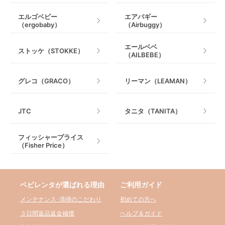
エルゴベビー
エアバギー
（ergobaby）
（Airbuggy）
エールベベ
ストッケ（STOKKE）
（AILBEBE）
グレコ（GRACO）
リーマン（LEAMAN）
JTC
タニタ（TANITA）
フィッシャープライス
（Fisher Price）
ベビレンタが選ばれる理由
ご利用ガイド
メンテナンス･清掃のこだわり
初めての方へ
３日間返品返金補償
ヘルプ＆ガイド