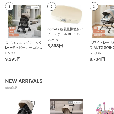
nometa 授乳量機能付ベ
ビースケール BB-105 タ
ニタ(TANITA) ベビースケ
レンタル
スゴカル エッグショック
ホワイトレーベ
ール・体重計
5,368円
LA A型ベビーカー コンビ
ラ AUTO SWING
(Combi)
Long スリープ
レンタル
レンタル
コンビ(Combi)
9,295円
8,734円
チェア・ベビー
NEW ARRIVALS
新着商品