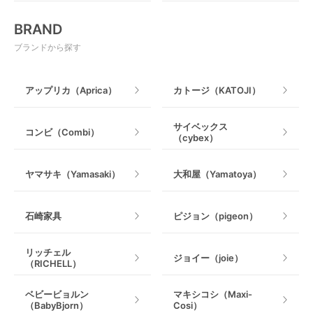
おもちゃ
電動搾乳器
BRAND
ベビージム
授乳グッズ・ママ用品
ブランドから探す
手押し車・歩行器
アップリカ（Aprica）
カトージ（KATOJI）
乗用玩具・乗り物
サイベックス
コンビ（Combi）
（cybex）
室内遊具
ヤマサキ（Yamasaki）
大和屋（Yamatoya）
石崎家具
ピジョン（pigeon）
リッチェル
ジョイー（joie）
（RICHELL）
ベビービョルン
マキシコシ（Maxi-
（BabyBjorn）
Cosi）