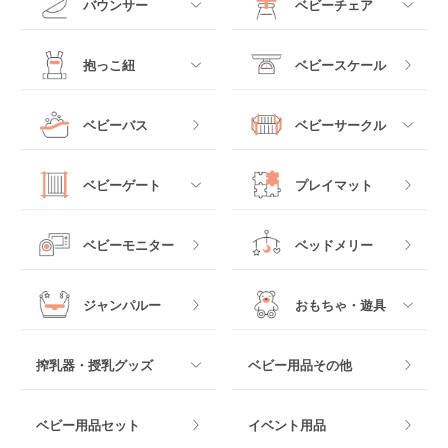
バウンサー
ベビーチェア
レギュラーサイズベビ
B型ベビーカー
ーベッド
ベビーシート
電動ハイローチェア
すべて
すべて
抱っこ紐
ベビースケール
ベッドインベッド
二人乗りベビーカー
チャイルドシート
手動ハイローチェア
電動タイプ
ハイチェア
すべて
ベビーバス
ベビーサークル
クーファン
ベビーカーその他
ジュニアシート
バウンシングタイプ
ローチェア
抱っこ紐・おんぶ紐
すべて
マットレス・布団
チャイルドシートその
ベビーゲート
プレイマット
他
ロッキングタイプ
テーブルチェア
スリング
プラスチック製
すべて
ベビーベッドその他
ベビーモニター
ベッドメリー
ヒップシート
メッシュ製
おくだけタイプ
ジャンパルー
おもちゃ・遊具
抱っこ紐その他
木製
つっぱりタイプ
すべて
搾乳器・授乳グッズ
ベビー用品その他
マット製
ねじとめタイプ
おもちゃのサブスク
すべて
ベビー用品セット
イベント用品