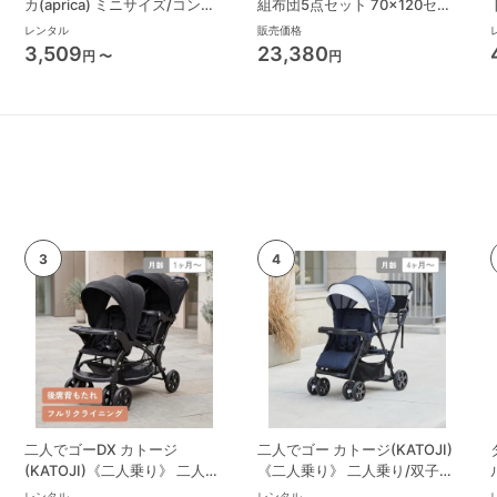
カ(aprica) ミニサイズ/コンパ
組布団5点セット 70×120セン
クトベビーベッド
チ マットレス・布団 竹元産興
レンタル
販売価格
(takemotosankou)
3,509
23,380
円 〜
円
二人でゴーDX カトージ
二人でゴー カトージ(KATOJI)
(KATOJI)《二人乗り》 二人乗
《二人乗り》 二人乗り/双子用
り/双子用ベビーカー
ベビーカー
レンタル
レンタル