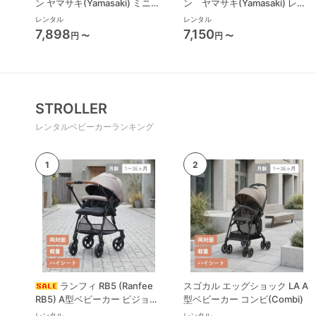
ン ヤマサキ(Yamasaki) ミニサ
ン ヤマサキ(Yamasaki) レギ
イズ/コンパクトベビーベッド
ュラーサイズベビーベッド
レンタル
レンタル
7,898
7,150
円 〜
円 〜
STROLLER
レンタルベビーカーランキング
ランフィ RB5 (Ranfee
スゴカル エッグショック LA A
RB5) A型ベビーカー ピジョン
型ベビーカー コンビ(Combi)
(pigeon)
レンタル
レンタル