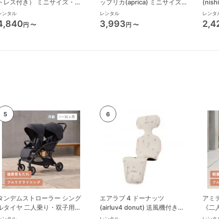
トレス付き） ミニサイズ・コ
ップリカ(aprica) ミニサイズ/
(ni
ンパクトベビーベッド 大和屋
コンパクトベビーベッド
布団
レンタル
レンタル
レンタ
(Yamatoya)
4,840
3,993
2,4
円 〜
円 〜
タンデムストローラー シング
エアラブ 4 ドーナッツ
アミテ
ルタイヤ 二人乗り・双子用ベ
(airluv4 donut) 送風機付きク
《二
ビーカー カトージ(KATOJI)
ールシート
ベビ
レンタル
レンタル
レンタ