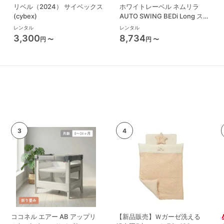
リベル（2024） サイベックス
ホワイトレーベル ネムリラ
(cybex)
AUTO SWING BEDi Long スリ
ープシェル EG コンビ(Combi)
レンタル
レンタル
ハイローチェア・ベビーラック
3,300
8,734
円 〜
円 〜
ココネル エアー AB アップリ
【新品販売】Ｗガーゼ洗える