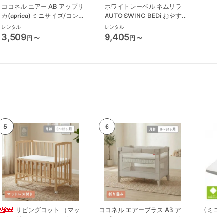
ココネル エアー AB アップリ
ホワイトレーベル ネムリラ
カ(aprica) ミニサイズ/コンパ
AUTO SWING BEDi おやすみ
クトベビーベッド
ドーム EG コンビ(Combi) ハイ
レンタル
レンタル
ローチェア・ベビーラック
3,509
9,405
円 〜
円 〜
リビングコット （マッ
ココネル エアープラス AB ア
〈ミ