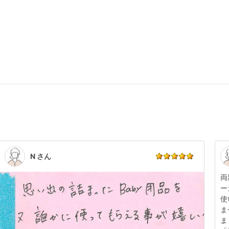
N さん
両
ー
使
ま
ま