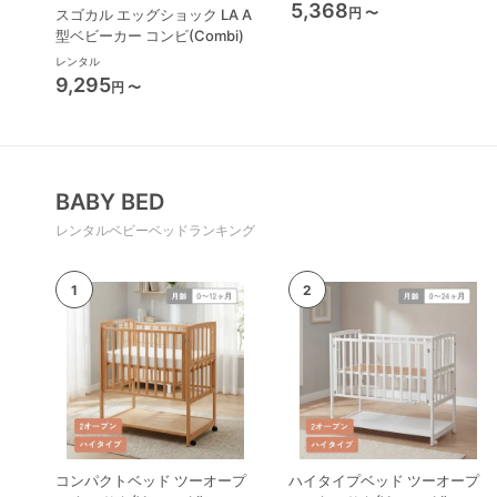
重計
5,368
円 〜
スゴカル エッグショック LA A
型ベビーカー コンビ(Combi)
レンタル
9,295
円 〜
BABY BED
レンタルベビーベッドランキング
コンパクトベッド ツーオープ
ハイタイプベッド ツーオープ