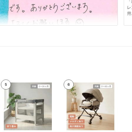
「
レ
用