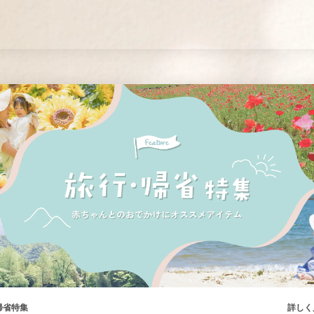
学びを届ける「ベビレン
ベビレンタの中古ベビー用品販売
帰省特集
詳しく