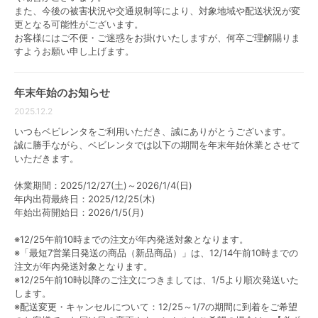
ベビーベッドを選ぶ際は以下の点をチェックしておく
また、今後の被害状況や交通規制等により、対象地域や配送状況が変
更となる可能性がございます。
と良いでしょう。
お客様にはご不便・ご迷惑をお掛けいたしますが、何卒ご理解賜りま
すようお願い申し上げます。
・サイズ
・床板の高さ
・柵の開き方（ドア式・スライド式など）
年末年始のお知らせ
・収納棚があるか
2025.12.2
・移動性（キャスター付・折りたたみ可能など）
・生産国（日本製・海外製）
いつもベビレンタをご利用いただき、誠にありがとうございます。
・PSCマーク(国が定めた安全基準)がついているか
誠に勝手ながら、ベビレンタでは以下の期間を年末年始休業とさせて
いただきます。
休業期間：2025/12/27(土)～2026/1/4(日)
年内出荷最終日：2025/12/25(木)
特定製品は、安全基準に従い国が管理する製
年始出荷開始日：2026/1/5(月)
品で、特定保守製品は定期点検が必要なもの
です。
※12/25午前10時までの注文が年内発送対象となります。
引用：
東京くらしWEB
※「最短7営業日発送の商品（新品商品）」は、12/14午前10時までの
注文が年内発送対象となります。
※12/25午前10時以降のご注文につきましては、1/5より順次発送いた
します。
※配送変更・キャンセルについて：12/25～1/7の期間に到着をご希望
ベビーベッドは商品によってサイズや移動性などが大