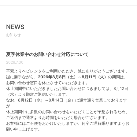
でしょう。
長期間使用する場合は割高になる
NEWS
長期間または複数の子供が使用する予定のベビー用品
お知らせ
に対しては、購入のほうがお得となるケースがありま
す。購入時の初期費用は高くなるかもしれませんが、
第２子、第３子の予定がある場合は、一度買って使い
夏季休業中のお問い合わせ対応について
回す方が借りるよりもコスパ的によく、費用を抑える
2026.7.30
ことができます。
信頼できるベビー用品レンタルショップを見つけるた
平素よりベビレンタをご利用いただき、誠にありがとうございます。
めには、レビューを読んだり知り合いから紹介しても
誠に勝手ながら、
2026年8月8日（土）～8月11日（火）
の期間は、
らうなどして、しっかりと事前に調査を行うのがおす
お問い合わせ窓口を休止させていただきます。
休止期間中にいただきましたお問い合わせにつきましては、8月12日
すめです。
（水）より順次ご返信いたします。
なお、8月12日（水）～8月14日（金）は通常通り営業しております
▼こちらでもっと詳しく解説しています▼
が、
【口コミ付】ベビー用品レンタルして後悔したこと
休止期間中に多数のお問い合わせをいただくことが予想されるため、
は？購入とレンタルで後悔しない方法を解説
ご返信まで通常よりお時間をいただく場合がございます。
お客様にはご不便をおかけいたしますが、何卒ご理解賜りますようお
レンタルが安いベビー用品！選び方もご紹
願い申し上げます。
介！