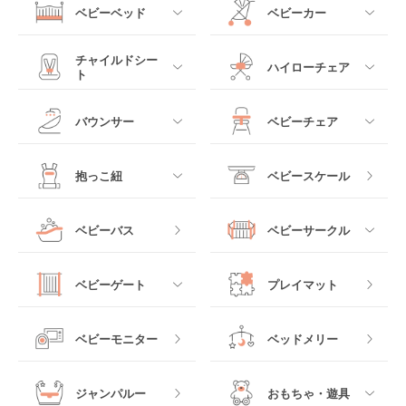
ベビーベッド
ベビーカー
介！
コストコはベビー用品がとても充実しているのを知っ
ベビー用品のレンタルショップ徹底比較！
ていますか？日用品はもちろんベッドや抱っこ紐ま
すべて
すべて
チャイルドシー
【決定版】出産祝いにぴったりな人気ベビー用
で、コストコにはベビー用品が一通り揃っており、他
ハイローチェア
ト
品プレゼント
店より安いことが多いのです。今回はコストコのベビ
ミニサイズベビーベッ
A型ベビーカー
ー用品おすすめ31選をご紹介します。
ド
すべて
すべて
ベビー用品レンタルのメリット＆デメリッ
バウンサー
ベビーチェア
出産祝いを選ぶ時に気をつけた方がいいことや、ベビ
レギュラーサイズベビ
ト
ー用品の選び方などを解説します。この記事を参考を
B型ベビーカー
もっと見る
ーベッド
ベビーシート
電動ハイローチェア
読めば出産祝いでのプレゼントの悩みもなくなるは
すべて
すべて
抱っこ紐
ベビースケール
ず。
ベビー用品レンタルのメリット
ベッドインベッド
二人乗りベビーカー
チャイルドシート
手動ハイローチェア
電動タイプ
ハイチェア
すべて
もっと見る
コストの節約
ベビーバス
ベビーサークル
クーファン
ベビーカーその他
ジュニアシート
バウンシングタイプ
ローチェア
抱っこ紐・おんぶ紐
ベビー用品をレンタルする1番の理由は、なんと言って
すべて
マットレス・布団
チャイルドシートその
ベビーゲート
プレイマット
もコストの節約です。レンタルでは一定の期間だけ借
他
ロッキングタイプ
テーブルチェア
りることができるので、費用を安く抑えることができ
スリング
プラスチック製
ます。赤ちゃんは成長スピードが非常に速い為、２～
すべて
ベビーベッドその他
ベビーモニター
ベッドメリー
３か月しか使わなかったり、使用頻度・使える期間が
ヒップシート
少ないベビー用品も数多くあります。レンタルであれ
メッシュ製
おくだけタイプ
ば、必要な期間だけレンタル可能ですので、購入に比
ジャンパルー
おもちゃ・遊具
抱っこ紐その他
べてコストを抑えることができます。