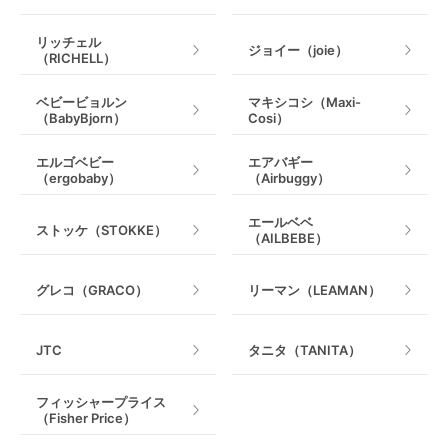
ベビー用品レンタルのデメリット
リッチェル
ジョイー（joie）
（RICHELL）
選べるベビー用品に制限がある
ベビービョルン
マキシコシ（Maxi-
レンタルする際のデメリットの1つとして、GW、お盆
（BabyBjorn）
Cosi）
や年末年始などの旅行のピークシーズンでは、目的の
ベビー用品をレンタルすることができない可能性があ
エルゴベビー
エアバギー
ります。特に人気のあるベビー用品は、在庫切れ等で
（ergobaby）
（Airbuggy）
レンタルが難しい場合があります。また、特定の製品
やメーカーはレンタルとして取り扱っていない場合も
エールベベ
ストッケ（STOKKE）
あます。
（AILBEBE）
中古品の場合使用感がある
グレコ（GRACO）
リーマン（LEAMAN）
中古品のベビー用品をレンタルする際には、使用感や
汚れが気になるかもしれません。レンタルショップに
JTC
タニタ（TANITA）
よっては、ベビー用品の清潔さ・安全性を確保するた
めに検品や消毒・清掃をしっかりと行っているところ
フィッシャープライス
もあります。どうしても気になるのであれば、少し割
（Fisher Price）
高にはなりますが、新品をレンタルできるレンタルシ
ョップもありますので、そちらを使ってみるのも良い