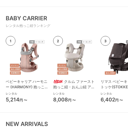
BABY CARRIER
レンタル抱っこ紐ランキング
ベビーキャリア ハーモニ
クルム ファースト
リマス ベビーキ
ー (HARMONY) 抱っこ
抱っこ紐・おんぶ紐 アッ
トッケ(STOKKE
紐・おんぶ紐 ベビービョ
プリカ(Aprica)
レンタル
レンタル
レンタル
ルン(BabyBjorn)
5,214
8,008
6,402
円 〜
円 〜
円 〜
NEW ARRIVALS