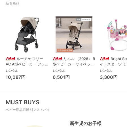
新着商品
ルーチェ フリー
リベル （2026） B
Bright S
AC A型ベビーカー アッ
型ベビーカー サイベック
イトスターツ 
プリカ(Aprica) A型ベビ
ス(cybex)
ス フォーエバー
レンタル
レンタル
レンタル
ーカー アップリカ
レンド ジャンパ
10,087円
6,501円
3,300円
(Aprica)
パルー キッズツ
(Kids2)
MUST BUYS
ベビー用品月齢別マストバイ
新生児のお子様