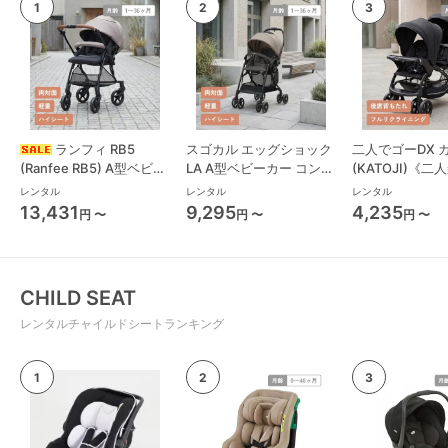
ランフィ RB5
スゴカル エッグショック
二人でゴーDX 
(Ranfee RB5) A型ベビー
LA A型ベビーカー コンビ
(KATOJI)《二
カー ピジョン(pigeon)
(Combi)
人乗り/双子用
レンタル
レンタル
レンタル
13,431
9,295
4,235
円 〜
円 〜
円 〜
CHILD SEAT
レンタルチャイルドシートランキング