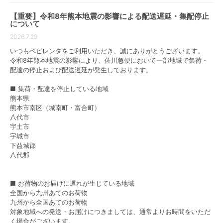
【重要】令和8年熊本地震の影響による配送遅延・集配停止
ベビー用品はサイズや仕様が様々なので、ご家庭の使
について
用目的に合わせて選ぶのがおすすめです。
2026.7.29
ここでは、レンタルで人気のベビー用品をアイテム別
いつもベビレンタをご利用いただき、誠にありがとうございます。
にご紹介します。
令和8年熊本地震の影響により、佐川急便において一部地域で集荷・
配達の停止および配送遅延が発生しております。
ベビーベッド
■ 集荷・配達を停止している地域
ベビーベッドはベビー用品の中でも購入を悩む人が多
熊本県
いアイテムですが、赤ちゃんが快適で安全な環境で過
熊本市南区（城南町・富合町）
ごすために大切なものです。しかし、つかまり立ちを
八代市
宇土市
始める半年ごろには使用をやめるママがほとんどで
宇城市
す。その為、ベビーベッドは購入するよりレンタルす
下益城郡
るほうがおすすめです。
八代郡
ベビーベッドの選び方
■ お荷物のお届けに遅れが生じている地域
部屋の床上10cmまでは、目に見えないほどの埃やダニ
全国から九州あてのお荷物
などハウスダストが潜んでいると言われており、ベビ
九州から全国あてのお荷物
ーベッドはそれらから赤ちゃんを守る役割を果たして
対象地域への発送・お届けにつきましては、通常よりお時間をいただ
います。
く場合がございます。