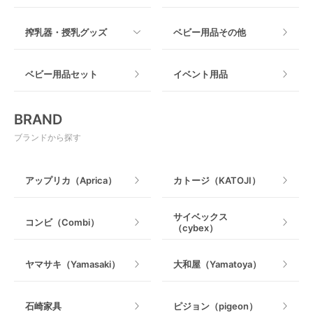
木製
つっぱりタイプ
すべて
必要な時だけレンタルできる
搾乳器・授乳グッズ
ベビー用品その他
マット製
ねじとめタイプ
「普段は使用しないけど、急に必要になった！」そん
おもちゃのサブスク
すべて
な場合にはレンタルで借りるのがおすすめです。例え
ベビー用品セット
イベント用品
ば、旅行時や里帰り時にベビーカーやポータブルベッ
おもちゃ
ドが必要になった場合や、レンタカーに付けるベビー
電動搾乳器
シートなど、レンタルを利用することで手間なく、必
BRAND
要なベビー用品を準備することができます。
ベビージム
授乳グッズ・ママ用品
ブランドから探す
購入前にお試しとして使うことができる
手押し車・歩行器
アップリカ（Aprica）
カトージ（KATOJI）
ベビー用品をレンタルするもう1つのメリットは、購入
乗用玩具・乗り物
前にアイテムを試すことができる点です。特に抱っこ
ひもや高級ベビーカーなど、個人の好みや機能性が重
サイベックス
コンビ（Combi）
（cybex）
要で実際に物を見て、使用してみないとわからないベ
室内遊具
ビー用品にぴったりです。レンタルでお試しで使って
みることによって、さまざまなモデルとブランドを試
ヤマサキ（Yamasaki）
大和屋（Yamatoya）
すことができます。赤ちゃんの快適さと自分のニーズ
にぴったりなものを見つけ、安心して購入しましょ
う。
石崎家具
ピジョン（pigeon）