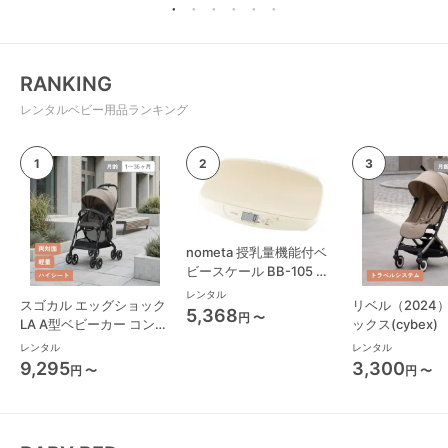
RANKING
レンタルベビー用品ランキング
nometa 授乳量機能付ベ
ビースケール BB-105 タ
ニタ(TANITA) ベビースケ
レンタル
スゴカル エッグショック
リベル（2024
ール・体重計
5,368
円 〜
LA A型ベビーカー コンビ
ックス(cybex)
(Combi)
レンタル
レンタル
9,295
3,300
円 〜
円 〜