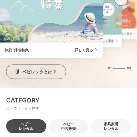
学びを届ける「ベビレンタトイ」
詳しく見る
ベビレンタの中古ベビー用品販売
詳しく見る
旅行･帰省特集
詳しく見る
01
03
ベビレンタとは？
CATEGORY
カテゴリーから探す
ベビー
ベビー
家具家電
レンタル
中古販売
レンタル