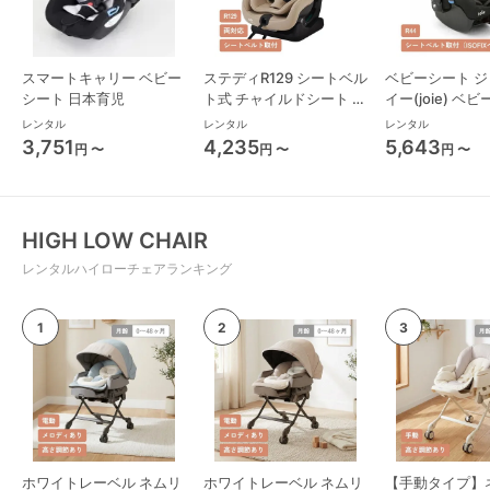
スマートキャリー ベビー
ステディR129 シートベル
ベビーシート ジ
シート 日本育児
ト式 チャイルドシート ジ
イー(joie) ベ
ョイー(joie)
レンタル
レンタル
レンタル
3,751
4,235
5,643
円 〜
円 〜
円 〜
HIGH LOW CHAIR
レンタルハイローチェアランキング
ホワイトレーベル ネムリ
ホワイトレーベル ネムリ
【手動タイプ】