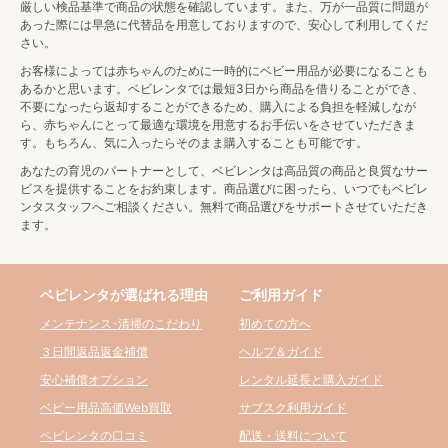
厳しい検品基準で商品の状態を確認しています。また、万が一品質に問題が
長時間ベビーカーに乗せるなら機能が充実したタイプ
あった際には早急に代替品を用意しておりますので、安心して利用してくだ
を、電車やバス移動などが多く、持ち運びが楽な方が
さい。
良い場合は軽量タイプを選ぶなど、使う場面を想像し
お客様によっては赤ちゃんのために一時的にベビー用品が必要になることも
てそれに合うベビーカーを選択することが大切です。
あるかと思います。ベビレンタでは最短3日から商品を借りることができ、
また、ベビーカーは大きく分けてA型ベビーカーとB型
不要になったら返却することができるため、購入による負担を軽減しなが
ベビーカーがあり、それぞれに特徴が異なるため、ど
ら、赤ちゃんにとって最適な環境を用意するお手伝いをさせていただきま
す。もちろん、気に入ったらそのまま購入することも可能です。
ちらが今レンタルすべきか考えてみましょう。
あなたの育児のパートナーとして、ベビレンタは高品質の商品と良質なサー
◆A型ベビーカー
ビスを提供することをお約束します。商品選びに困ったら、いつでもベビレ
ンタスタッフへご相談ください。無料で商品選びをサポートさせていただき
ます。
・生後1ヶ月ころから
・リクライニング150度以上
・安定性があり機能が充実
・価格が高い
ベビレンタが選ばれる理由
ご利用ガイド
メンテナンス･清掃のこだわり
初めての方へ
◆B型ベビーカー
３日間返品返金補償
ヘルプ＆ガイド
・生後7ヶ月ころから
安心補償オプション
レンタル延長と購入ガイド
・リクライニング150度未満
ベビー用品高価Web買取
サブスク利用ガイド
・軽くてコンパクト
・価格が安い
ベビレンタの口コミ
配送・送料について