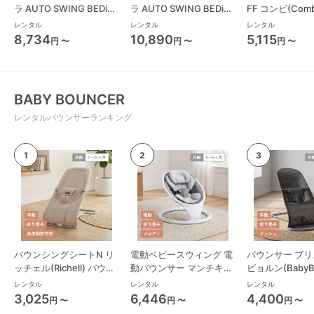
ラ AUTO SWING BEDi
ラ AUTO SWING BEDi
FF コンビ(Com
Long スリープシェル EG
Long スリープシェル EG
ーチェア・ベビ
レンタル
レンタル
レンタル
コンビ(Combi) ハイロー
＋ コンビ(Combi) ハイロ
8,734
10,890
5,115
円 〜
円 〜
円 〜
チェア・ベビーラック
ーチェア・ベビーラック
BABY BOUNCER
レンタルバウンサーランキング
バウンシングシートN リ
電動ベビースウィング 電
バウンサー ブリ
ッチェル(Richell) バウン
動バウンサー マンチキン
ビョルン(BabyBj
サー・ベビーシッター
(munchkin)
ウンサー・ベビ
レンタル
レンタル
レンタル
ー
3,025
6,446
4,400
円 〜
円 〜
円 〜