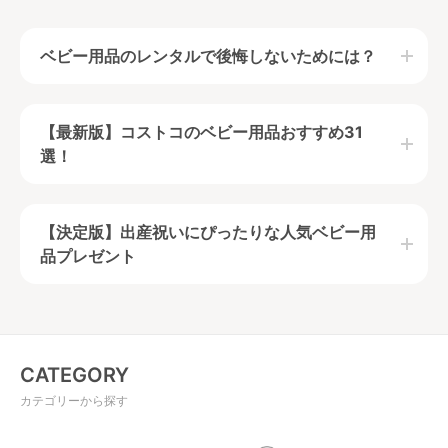
ベビー用品のレンタルで後悔しないためには？
ベビー用品を必要な時期に必要な期間だけ手軽に使用
【最新版】コストコのベビー用品おすすめ31
できるのがベビー用品レンタルの特徴です。
選！
ベビー用品のレンタルで後悔しないためには、ベビー
用品ごとの機能や特徴に加えて、自分のライフスタイ
ルを理解しておくことが必要となります。
この記事を読んで、ベビー用品をレンタルするべきか
【決定版】出産祝いにぴったりな人気ベビー用
購入するべきか、そもそも導入するべきかきちんと見
品プレゼント
極めましょう。
目次
CATEGORY
カテゴリーから探す
ベビー用品レンタルのメリット＆デメリッ
【最新版】コストコのベビー用品おすすめ31
ト
選！赤ちゃんと行くときの注意点もご紹介！
レンタルが安いベビー用品！選び方もご紹