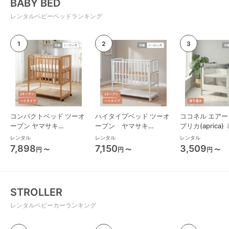
BABY BED
レンタルベビーベッドランキング
コンパクトベッド ツーオ
ハイタイプベッド ツーオ
ココネル エアー 
ープン ヤマサキ
ープン ヤマサキ
プリカ(aprica
(Yamasaki) ミニサイズ/
(Yamasaki) レギュラーサ
ズ/コンパクト
レンタル
レンタル
レンタル
コンパクトベビーベッド
イズベビーベッド
ド
7,898
7,150
3,509
円 〜
円 〜
円 〜
STROLLER
レンタルベビーカーランキング