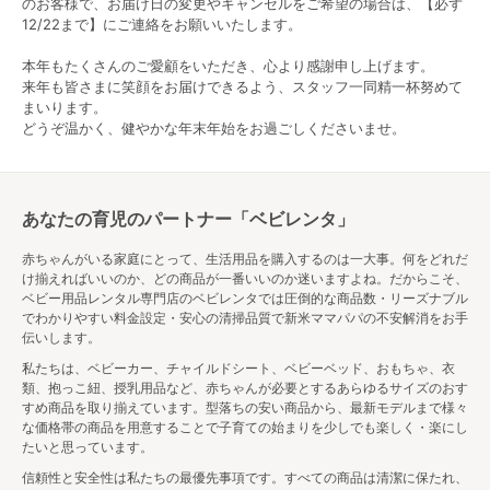
のお客様で、お届け日の変更やキャンセルをご希望の場合は、【必ず
きく異なるため、自宅に置くことを考えて適切なもの
12/22まで】にご連絡をお願いいたします。
を選んでください。
本年もたくさんのご愛顧をいただき、心より感謝申し上げます。
▼こちらでもっと詳しく解説しています▼
来年も皆さまに笑顔をお届けできるよう、スタッフ一同精一杯努めて
【ベビーベッドのサイズ選び決定版！】ミニサイズと
まいります。
標準サイズで後悔しない為に
どうぞ温かく、健やかな年末年始をお過ごしくださいませ。
ベビーベッドなしならどこで寝る？注意点と安全確保
のグッズ3選
ベビーカー
あなたの育児のパートナー「ベビレンタ」
赤ちゃんがいる家庭にとって、生活用品を購入するのは一大事。何をどれだ
赤ちゃんとのお出かけに役立つベビーカーは高価なも
け揃えればいいのか、どの商品が一番いいのか迷いますよね。だからこそ、
のが多く、購入を迷われるママも多いでしょう。B型ベ
ベビー用品レンタル専門店のベビレンタでは圧倒的な商品数・リーズナブル
ビーカーはA型ベビーカーに比べて軽量で操作性も良い
でわかりやすい料金設定・安心の清掃品質で新米ママパパの不安解消をお手
ため、B型ベビーカーを購入して、それを使えるように
伝いします。
なるまでの期間、A型ベビーカーをレンタルで利用する
私たちは、ベビーカー、チャイルドシート、ベビーベッド、おもちゃ、衣
のもいいでしょう。
類、抱っこ紐、授乳用品など、赤ちゃんが必要とするあらゆるサイズのおす
すめ商品を取り揃えています。型落ちの安い商品から、最新モデルまで様々
ベビーカーの選び方
な価格帯の商品を用意することで子育ての始まりを少しでも楽しく・楽にし
たいと思っています。
ベビーカーは、家族のライフスタイルで選ぶのがおす
信頼性と安全性は私たちの最優先事項です。すべての商品は清潔に保たれ、
すめです。